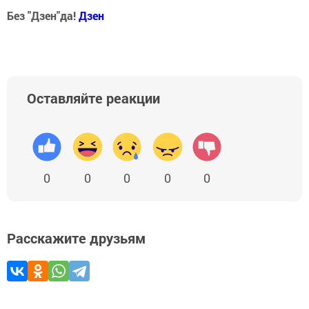
Без "Дзен"да!
Д
зен
Оставляйте реакции
0
0
0
0
0
Расскажите друзьям