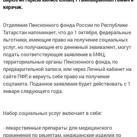
керәчәк.
Отделение Пенсионного фонда России по Республике
Татарстан напоминает, что до 1 октября, федеральные
льготники, имеющие право на получение социальных
услуг, но получающие его денежный эквивалент, могут
подать соответствующее заявление в МФЦ,
территориальные органы Пенсионного фонда, по
предварительной записи, или через Личный кабинет на
сайте ПФР, и вернуть себе право на получение
соцпакета. Поданное заявление будет действовать с 1
января следующего года.
Набор социальных услуг включает в себя:
∙ лекарственные препараты для медицинского
применения по рецептам, медицинские изделия по