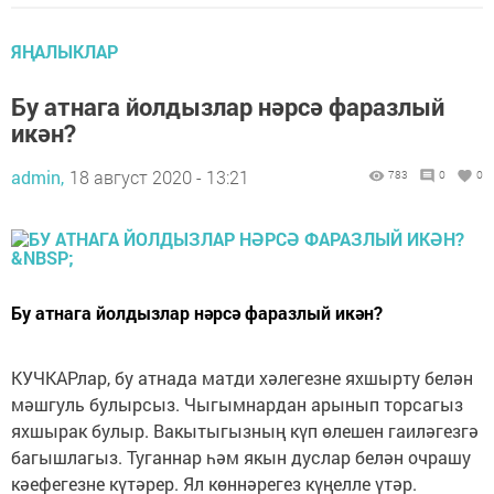
ЯҢАЛЫКЛАР
Бу атнага йолдызлар нәрсә фаразлый
икән?
admin,
18 август 2020 - 13:21
783
0
0
Бу атнага йолдызлар нәрсә фаразлый икән?
КУЧКАРлар, бу атнада матди хәлегезне яхшырту белән
мәшгуль булырсыз. Чыгымнардан арынып торсагыз
яхшырак булыр. Вакытыгызның күп өлешен гаиләгезгә
багышлагыз. Туганнар һәм якын дуслар белән очрашу
кәефегезне күтәрер. Ял көннәрегез күңелле үтәр.