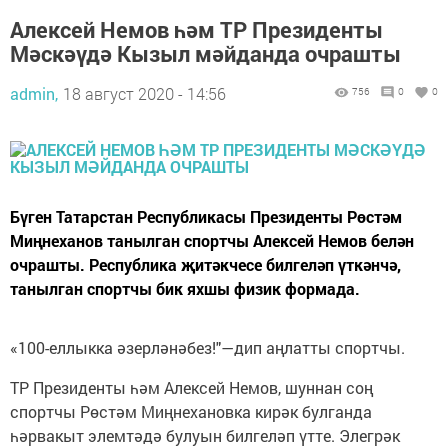
Алексей Немов һәм ТР Президенты
Мәскәүдә Кызыл мәйданда очрашты
admin,
18 август 2020 - 14:56
756
0
0
Бүген Татарстан Республикасы Президенты Рөстәм
Миңнеханов танылган спортчы Алексей Немов белән
очрашты. Республика җитәкчесе билгеләп үткәнчә,
танылган спортчы бик яхшы физик формада.
«100-еллыкка әзерләнәбез!"—дип аңлатты спортчы.
ТР Президенты һәм Алексей Немов, шуннан соң
спортчы Рөстәм Миңнехановка кирәк булганда
һәрвакыт элемтәдә булуын билгеләп үтте. Элегрәк