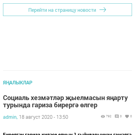
Перейти на страницу новости
ЯҢАЛЫКЛАР
Социаль хезмәтләр җыелмасын яңарту
турында гариза бирергә өлгер
admin,
18 август 2020 - 13:50
792
0
0
Бирелгән гариза киләсе елның 1 гыйнварыннан гамәлгә