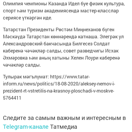
Олимпия чемпионы Казанда Идел буе физик культура,
спорт һәм туризм академиясендә мастер-класслар
сериясе үткәргән иде.
Татарстан Президенты Рөстәм Миңнеханов бүген
Мәскәүдә Татарстан көннәрендә катнаша. Элегрәк ул
Александровский бакчасында Билгесез Солдат
каберенә чәчәкләр салды, совет разведчигы Исхак
Әхмәровка һәм аның хатыны Хелен Лоури каберенә
чәчәкләр салды.
Тулырак мәгълүмат: https://www.tatar-
inform.ru/news/politics/18-08-2020/aleksey-nemov-i-
prezident-rt-vstretilis-na-krasnoy-ploschadi-v-moskve-
5764411
Следите за самым важным и интересным в
Telegram-канале
Татмедиа