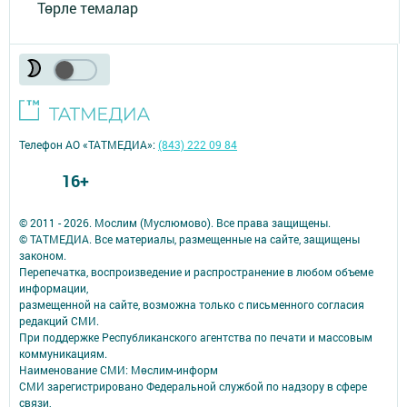
Төрле темалар
Телефон АО «ТАТМЕДИА»:
(843) 222 09 84
16+
© 2011 - 2026. Мослим (Муслюмово). Все права защищены.
© ТАТМЕДИА. Все материалы, размещенные на сайте, защищены
законом.
Перепечатка, воспроизведение и распространение в любом объеме
информации,
размещенной на сайте, возможна только с письменного согласия
редакций СМИ.
При поддержке Республиканского агентства по печати и массовым
коммуникациям.
Наименование СМИ: Мөслим-информ
СМИ зарегистрировано Федеральной службой по надзору в сфере
связи,