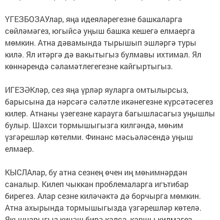
ҮГЕЗБОЗАУлар, яңа идеяләрегезне башкаларга
сөйләмәгез, югыйсә уңыш башка кешегә елмаерга
мөмкин. Атна дәвамында тырышып эшләргә туры
килә. Ял итәргә дә вакытыгыз булмавы ихтимал. Ял
көннәрендә сәламәтлегегезне кайгыртыгыз.
ИГЕЗӘКләр, сез яңа үрләр яуларга омтылырсыз,
барысына да нәрсәгә сәләтле икәнегезне күрсәтәсегез
килер. Атнаны үзегезне карауга багышласагыз уңышлы
булыр. Шәхси тормышыгызга килгәндә, мөһим
үзгәрешләр көтелми. Финанс мәсьәләсендә уңыш
елмаер.
КЫСЛАлар, бу атна сезнең өчен иң мөһимнәрдән
саналыр. Килеп чыккан проблемаларга игътибар
бирегез. Алар сезне киләчәктә дә борчырга мөмкин.
Атна ахырында тормышыгызда үзгәрешләр көтелә.
Якыннарыгыз киңәш бирә калса, каршы килмәгез,