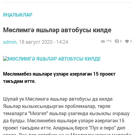
ЯҢАЛЫКЛАР
Мөслимгә яшьләр автобусы килде
admin,
18 август 2020 - 14:24
770
0
0
Мөслимебез яшьләре үзләре әзерләгән 15 проект
тәкъдим итте.
Шулай ук Мөслимгә яшьләр автобусы да килде.
Яшьләр кызыксындырган проблемалар, төрле
темаларга "Мизгел" яшьләр үзәгендә кызыклы очрашу
да булды. Мөслимебез яшьләре үзләре әзерләгән 15
проект тәкъдим итте. Аларның берсе "Пух и перо" дип
атала. Яшьләр автобусының Мөслимгә икенче мәртәбә