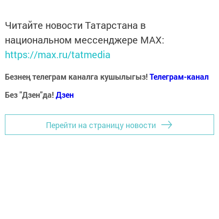
Читайте новости Татарстана в
национальном мессенджере MАХ:
https://max.ru/tatmedia
Безнең телеграм каналга кушылыгыз!
Телеграм-канал
Без "Дзен"да!
Д
зен
Перейти на страницу новости