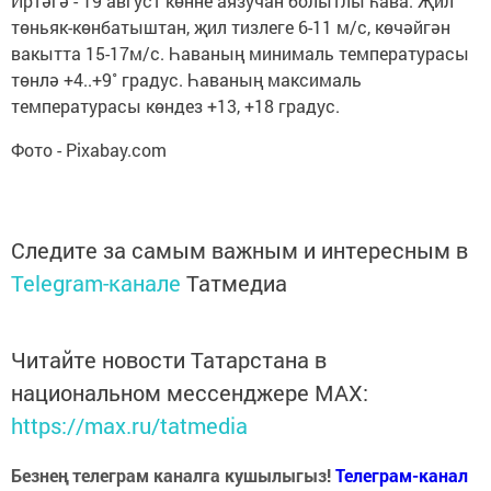
Иртәгә - 19 август көнне аязучан болытлы һава. Җил
төньяк-көнбатыштан, җил тизлеге 6-11 м/с, көчәйгән
вакытта 15-17м/с. Һаваның минималь температурасы
төнлә +4..+9˚ градус. Һаваның максималь
температурасы көндез +13, +18 градус.
Фото - Pixabay.com
Следите за самым важным и интересным в
Telegram-канале
Татмедиа
Читайте новости Татарстана в
национальном мессенджере MАХ:
https://max.ru/tatmedia
Безнең телеграм каналга кушылыгыз!
Телеграм-канал