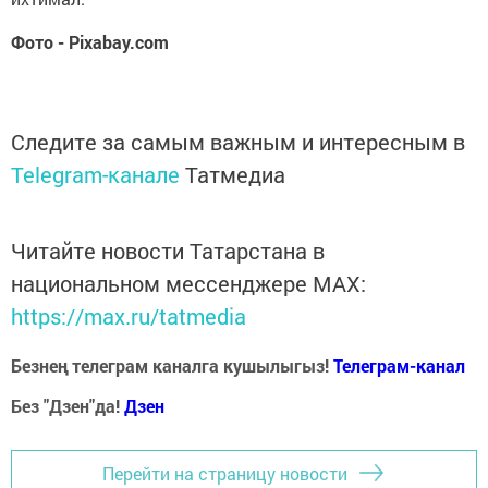
Фото - Pixabay.com
Следите за самым важным и интересным в
Telegram-канале
Татмедиа
Читайте новости Татарстана в
национальном мессенджере MАХ:
https://max.ru/tatmedia
Безнең телеграм каналга кушылыгыз!
Телеграм-канал
Без "Дзен"да!
Д
зен
Перейти на страницу новости