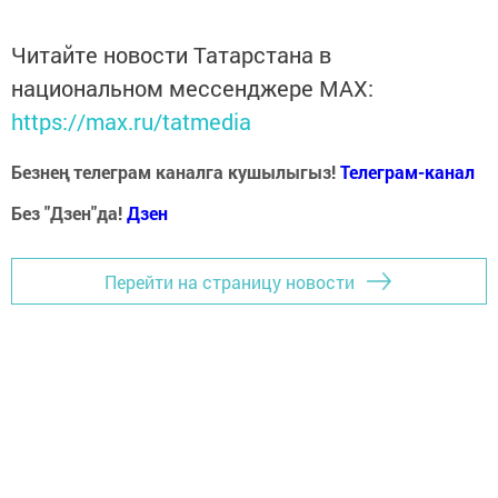
Читайте новости Татарстана в
национальном мессенджере MАХ:
https://max.ru/tatmedia
Безнең телеграм каналга кушылыгыз!
Телеграм-канал
Без "Дзен"да!
Д
зен
Перейти на страницу новости