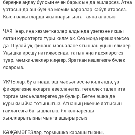
береңне аңлау булсын өчен барысын да эшләрсез. Атна
уртасында эш буенча мөһим карарлар кабул итәрсез.
Кыен вакытларда якыннарыгызга таяна аласыз.
ЧАЯНнар, яңа хезмәткәрләр алдында үзегезне яхшы
яктан күрсәтергә туры киләчәк. Сез моңа ирешәчәксез
дә. Шулай ук, финанс мәсьәләсе ягыннан уңыш елмаер.
Уңышка ирешү нәтиҗәсендә, тагын яңа идеяләрегез
туар, мөмкинлекләр киңәер. Яраткан кешегезгә бүләк
ясарсыз.
УКЧЫлар, бу атнада, эш мәсьәләсенә килгәндә, үз
фикерегезне якларга әзерләнегез, төгәллек таләп итә
торган мәсьәләләрегез дә булыр. Бөтен эшкә дә
курыкмыйча тотыныгыз. Атнаның икенче яртысын
гаиләгезгә багышлагыз. Ял көннәрендә
хыялларыгызны чынга ашырырсыз.
КӘҖӘМӨГЕЗләр, тормышка карашыгызны,