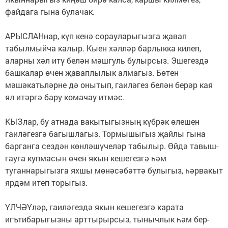
файдага гына булачак.
АРЫСЛАНнар, күп кенә сорауларыгызга җавап
табылмыйча калыр. Кыен хәлләр барлыкка килеп,
аларны хәл итү белән мәшгуль булырсыз. Эшегездә
башкалар өчен җаваплылык алмагыз. Бөтен
мәшәкатьләрне дә онытып, гаиләгез белән берәр кая
ял итәргә бару комачау итмәс.
КЫЗлар, бу атнада вакытыгызның күбрәк өлешен
гаиләгезгә багышлагыз. Тормышыгыз җайлы гына
барганга сездән көнләшүчеләр табылыр. Өйдә тавыш-
гауга купмасын өчен якын кешегезгә һәм
туганнарыгызга яхшы мөнәсәбәттә булыгыз, һәрвакыт
ярдәм итеп торыгыз.
ҮЛЧӘҮләр, гаиләгездә якын кешегезгә карата
игътибарыгызны арттырырсыз, тынычлык һәм бер-