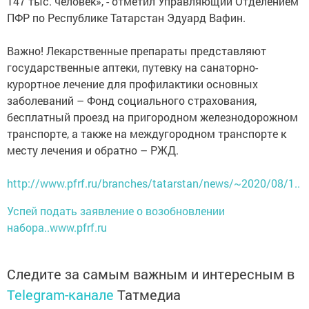
147 тыс. человек», - отметил Управляющий Отделением
ПФР по Республике Татарстан Эдуард Вафин.
Важно! Лекарственные препараты представляют
государственные аптеки, путевку на санаторно-
курортное лечение для профилактики основных
заболеваний – Фонд социального страхования,
бесплатный проезд на пригородном железнодорожном
транспорте, а также на междугородном транспорте к
месту лечения и обратно – РЖД.
http://www.pfrf.ru/branches/tatarstan/news/~2020/08/1..
Успей подать заявление о возобновлении
набора..www.pfrf.ru
Следите за самым важным и интересным в
Telegram-канале
Татмедиа