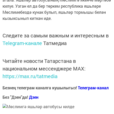
килүе. Узган ел да бер төркем республика яшьләре
Мөслимебездә кунак булып, яшьләр тормышы белән
кызыксынып киткән иде.
Следите за самым важным и интересным в
Telegram-канале
Татмедиа
Читайте новости Татарстана в
национальном мессенджере MАХ:
https://max.ru/tatmedia
Безнең телеграм каналга кушылыгыз!
Телеграм-канал
Без "Дзен"да!
Д
зен