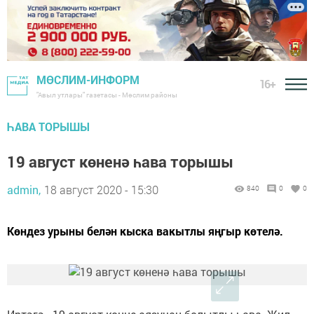
МӨСЛИМ-ИНФОРМ
16+
"Авыл утлары" газетасы - Мөслим районы
ҺАВА ТОРЫШЫ
19 август көненә һава торышы
admin,
18 август 2020 - 15:30
840
0
0
Көндез урыны белән кыска вакытлы яңгыр көтелә.