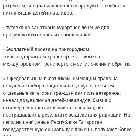
рецептам, специализированные продукты лечебного
питания для детей-инвалидов;
∙ путевки на санаторно-курортное лечение для
профилактики основных заболеваний;
∙ бесплатный проезд на пригородном
железнодорожном транспорте, а также на
междугородном транспорте к месту лечения и обратно.
«К федеральным льготникам, имеющим право на
получение набора социальных услуг, относятся
отдельные категории граждан из числа ветеранов,
инвалидов, включая детей-инвалидов, бывших
несовершеннолетних узников фашизма, лиц,
пострадавших в результате воздействия радиации. На
сегодняшний день в Республике Татарстан
государственную социальную помощь получают более