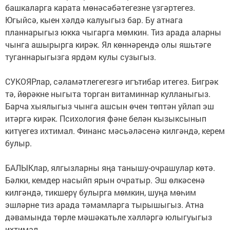
башкаларга карата мөнәсәбәтегезне үзгәртегез.
Югыйсә, кыен хәлдә калуыгыз бар. Бу атнага
планнарыгыз юкка чыгарга мөмкин. Тиз арада аларны
чынга ашырырга кирәк. Ял көннәрендә олы яшьтәге
туганнарыгызга ярдәм кулы сузыгыз.
СУКОЯРлар, сәламәтлегегезгә игътибар итегез. Бигрәк
тә, йөрәкне ныгыта торган витаминнар кулланыгыз.
Барча хыялыгыз чынга ашсын өчен төптән уйлап эш
итәргә кирәк. Психология фәне белән кызыксынып
китүегез ихтимал. Финанс мәсьәләсенә килгәндә, керем
булыр.
БАЛЫКлар, ялгызларны яңа танышу-очрашулар көтә.
Бәлки, кемдер насыйп ярын очратыр. Эш өлкәсенә
килгәндә, тикшерү булырга мөмкин, шуңа мөһим
эшләрне тиз арада тәмамларга тырышыгыз. Атна
дәвамында төрле мәшәкатьле хәлләргә юлыгуыгыз
ихтимал.