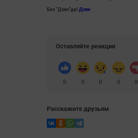
Без "Дзен"да!
Д
зен
Оставляйте реакции
0
0
0
0
0
Расскажите друзьям