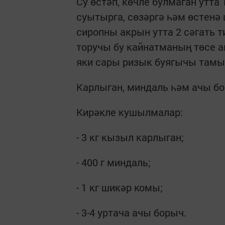
Су өстәп, көчле булмаган утта
суытырга, сөзәргә һәм өстенә
сиропны акрын утта 2 сәгать 
торучы бу кайнатманың төсе а
яки сары ризык буягычы там
Карлыган, миндаль һәм ачы б
Кирәкле кушылмалар:
- 3 кг кызыл карлыган;
- 400 г миндаль;
- 1 кг шикәр комы;
- 3-4 уртача ачы борыч.