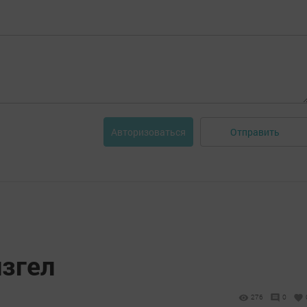
Отправить
Авторизоваться
изгел
276
0