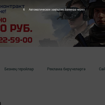
5
Автоматическое закрытие баннера через
Безнең геройлар
Реклама бирүчеләргә
Сай
а