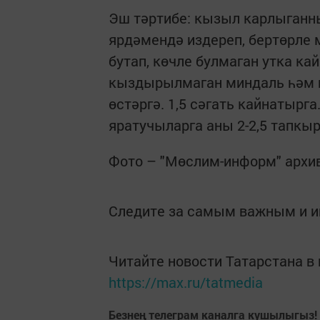
Эш тәртибе: кызыл карлыганны
ярдәмендә издереп, бертөрле 
бутап, көчле булмаган утка ка
кыздырылмаган миндаль һәм в
өстәргә. 1,5 сәгать кайнатыр
яратучыларга аны 2-2,5 тапкыр
Фото – "Мөслим-информ" архи
Следите за самым важным и 
Читайте новости Татарстана 
https://max.ru/tatmedia
Безнең телеграм каналга кушылыгыз!