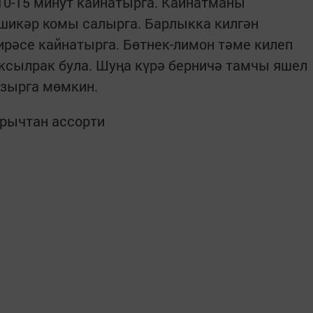
 10-15 минут кайнатырга. Кайнатманы
 шикәр комы салырга. Барлыкка килгән
тирәсе кайнатырга. Бөтнек-лимон тәме килеп
ксылрак була. Шуңа күрә берничә тамчы яшел
ызырга мөмкин.
орычтан ассорти