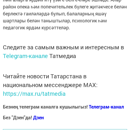
район опека һәм попечительлек бүлеге җитәкчесе белән
берлектә гаиләләрдә булып, балаларның яшәү
шартлары белән таныштылар, психологик һәм
педагогик ярдәм күрсәттеләр.
Следите за самым важным и интересным в
Telegram-канале
Татмедиа
Читайте новости Татарстана в
национальном мессенджере MАХ:
https://max.ru/tatmedia
Безнең телеграм каналга кушылыгыз!
Телеграм-канал
Без "Дзен"да!
Д
зен