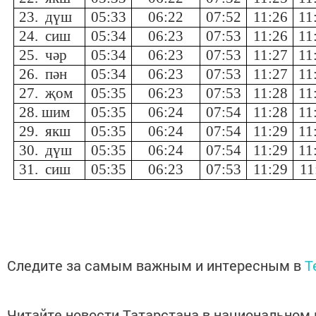
23. дүш
05:33
06:22
07:52
11:26
11
24. сиш
05:34
06:23
07:53
11:26
11
25. чәр
05:34
06:23
07:53
11:27
11
26. пән
05:34
06:23
07:53
11:27
11
27. җом
05:35
06:23
07:53
11:28
11
28. шим
05:35
06:24
07:54
11:28
11
29. якш
05:35
06:24
07:54
11:29
11
30. дүш
05:35
06:24
07:54
11:29
11
31. сиш
05:35
06:23
07:53
11:29
11
Следите за самым важным и интересным в
T
Читайте новости Татарстана в национальном