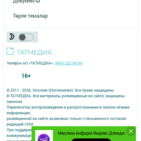
Документы
Төрле темалар
Телефон АО «ТАТМЕДИА»:
(843) 222 09 84
16+
© 2011 - 2026. Мослим (Муслюмово). Все права защищены.
© ТАТМЕДИА. Все материалы, размещенные на сайте, защищены
законом.
Перепечатка, воспроизведение и распространение в любом объеме
информации,
размещенной на сайте, возможна только с письменного согласия
редакций СМИ.
При поддержке Республиканского агентства по печати и массовым
Мөслим-информ Яндекс Дзенда
коммуникациям.
Наименование СМИ: Мөслим-информ