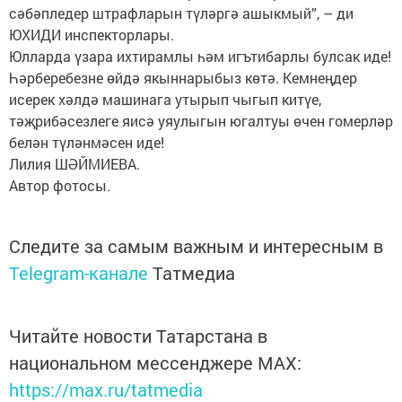
сәбәпледер штрафларын түләргә ашыкмый”, – ди
ЮХИДИ инспекторлары.
Юлларда үзара ихтирамлы һәм игътибарлы булсак иде!
Һәрберебезне өйдә якыннарыбыз көтә. Кемнеңдер
исерек хәлдә машинага утырып чыгып китүе,
тәҗрибәсезлеге яисә уяулыгын югалтуы өчен гомерләр
белән түләнмәсен иде!
Лилия ШӘЙМИЕВА.
Автор фотосы.
Следите за самым важным и интересным в
Telegram-канале
Татмедиа
Читайте новости Татарстана в
национальном мессенджере MАХ:
https://max.ru/tatmedia