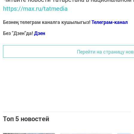
https://max.ru/tatmedia
Безнең телеграм каналга кушылыгыз!
Телеграм-канал
Без "Дзен"да!
Д
зен
Перейти на страницу но
Топ 5 новостей