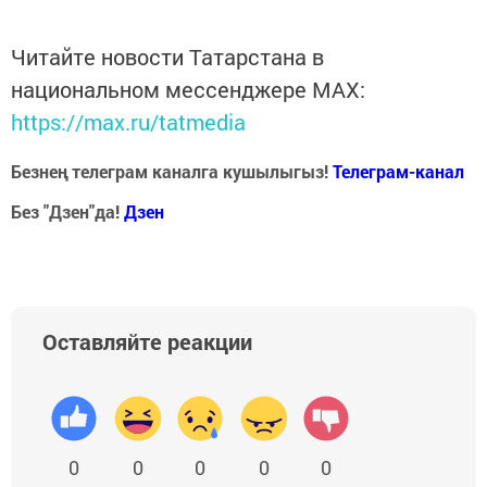
Читайте новости Татарстана в
национальном мессенджере MАХ:
https://max.ru/tatmedia
Безнең телеграм каналга кушылыгыз!
Телеграм-канал
Без "Дзен"да!
Д
зен
Оставляйте реакции
0
0
0
0
0