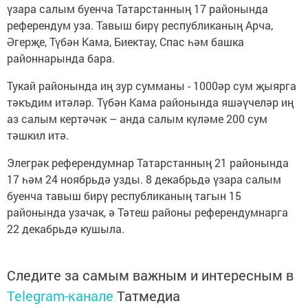
үзара салым буенча Татарстанның 17 районында
референдум уза. Тавыш бирү республиканың Арча,
Әгерҗе, Түбән Кама, Биектау, Спас һәм башка
районнарында бара.
Тукай районында иң зур сумманы - 1000әр сум җыярга
тәкъдим итәләр. Түбән Кама районында яшәүчеләр иң
аз салым кертәчәк – анда салым күләме 200 сум
тәшкил итә.
Элегрәк референдумнар Татарстанның 21 районында
17 һәм 24 ноябрьдә узды. 8 декабрьдә үзара салым
буенча тавыш бирү республиканың тагын 15
районында узачак, ә Тәтеш районы референдумнарга
22 декабрьдә кушыла.
Следите за самым важным и интересным в
Telegram-канале
Татмедиа