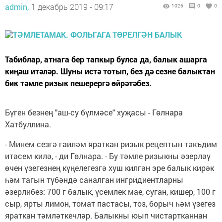
admin,
1 декабрь 2019 - 09:17
1026
0
0
Табиблар, атнага бер тапкыр булса да, балык ашарга
киңәш итәләр. Шуны истә тотып, без дә сезне балыктан
бик тәмле ризык пешерергә өйрәтәбез.
Бүген безнең "аш-су бүлмәсе" хуҗасы - Гөлнара
Хатбуллина.
- Минем сезгә гаиләм яраткан ризык рецептын тәкъдим
итәсем килә, - ди Гөлнара. - Бу тәмле ризыкны әзерләү
өчен үзегезнең күңелегезгә хуш килгән эре балык кирәк
һәм тагын түбәндә саналган ингридиентларны
әзерлибез: 700 г балык, үсемлек мае, суган, кишер, 100 г
сыр, ярты лимон, томат пастасы, тоз, борыч һәм үзегез
яраткан тәмләткечләр. Балыкны юып чистартканнан