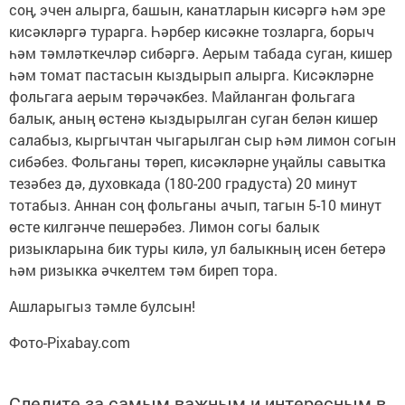
соң, эчен алырга, башын, канатларын кисәргә һәм эре
кисәкләргә турарга. Һәрбер кисәкне тозларга, борыч
һәм тәмләткечләр сибәргә. Аерым табада суган, кишер
һәм томат пастасын кыздырып алырга. Кисәкләрне
фольгага аерым төрәчәкбез. Майланган фольгага
балык, аның өстенә кыздырылган суган белән кишер
салабыз, кыргычтан чыгарылган сыр һәм лимон согын
сибәбез. Фольганы төреп, кисәкләрне уңайлы савытка
тезәбез дә, духовкада (180-200 градуста) 20 минут
тотабыз. Аннан соң фольганы ачып, тагын 5-10 минут
өсте килгәнче пешерәбез. Лимон согы балык
ризыкларына бик туры килә, ул балыкның исен бетерә
һәм ризыкка әчкелтем тәм биреп тора.
Ашларыгыз тәмле булсын!
Фото-Pixabay.com
Следите за самым важным и интересным в