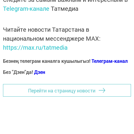
Telegram-канале
Татмедиа
Читайте новости Татарстана в
национальном мессенджере MАХ:
https://max.ru/tatmedia
Безнең телеграм каналга кушылыгыз!
Телеграм-канал
Без "Дзен"да!
Д
зен
Перейти на страницу новости