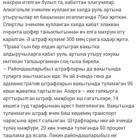
мәхрүм ителгән булып та, кабаттан эләгүчеләр.
Алкогольле эчемлек кулланган хәлдә руль артына
утыручылар ел башыннан исәпләгәндә 75кә җиткән.
Спиртлы эчемлек кулланган хәлдә кабат эләккән
очракта шофер таныклыгыннан өч елга мәхрүм итү
каралган. Ә штраф күләме 300 мең сумга кадәр җитә.
“Права”сын бер елдан артыграк вакытка
алдыручыларга кабат руль артына утыру хокукы
имтихан тапшырганнан соң гына бирелә.
– Райондашларыбыз штрафларны да вакытында
түләргә онытмасын иде. Ун ай эчендә генә дә
административ штрафларын вакытында түләмәгән 95
кеше җавапка тартылган. Аларга – ике тапкырга
арттырылган штраф, мәҗбүри эш сәгатьләре, 14
кешегә суд тарафыннан арест билгеләнгән. Вакытында
түләнмәгән штраф өчен биш кешенең транспорт
чарасына арест салынган. Штрафларны ике ай эчендә
түләү мәҗбүри. 20 көн эчендә түләгәндә 50 процент
ташлама да ясала. Ләкин райондашларыбыз ни