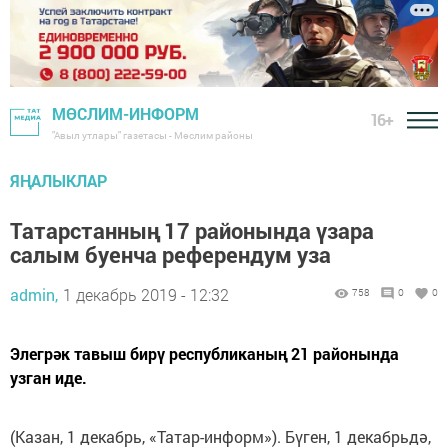
МӨСЛИМ-ИНФОРМ
16+
"Авыл утлары" газетасы - Мөслим районы
ЯҢАЛЫКЛАР
Татарстанның 17 районында үзара
салым буенча референдум уза
admin,
1 декабрь 2019 - 12:32
758
0
0
Элегрәк тавыш бирү республиканың 21 районында
узган иде.
(Казан, 1 декабрь, «Татар-информ»). Бүген, 1 декабрьдә,