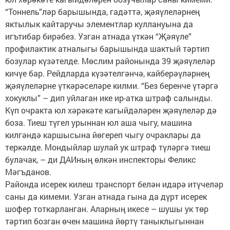
“Тоннель”ләр барышында, гадәттә, җәяүлеләрнең
яктылык кайтаручы элементлар куллануына да
игътибар бирәбез. Узган атнада үткән “Җәяүле”
профилактик атналыгы барышында шактый тәртип
бозулар күзәтелде. Мөслим районында 39 җәяүлеләр
кичүе бар. Рейдларда күзәтелгәнчә, кайберәүләрнең
җәяүлеләрне үткәрәселәре килми. “Без беренче үтәргә
хокуклы” – дип уйлаган ике ир-атка штраф салынды.
Күп очракта юл хәрәкәте кагыйдәләрен җәяүлеләр дә
боза. Тиеш түгел урыннан юл аша чыгу, машина
килгәндә каршысына йөгереп чыгу очраклары да
теркәлде. Мондыйлар шулай ук штраф түләргә тиеш
булачак, – ди ДАИның өлкән инспекторы Феликс
Мәгъданов.
Районда исерек килеш транспорт белән идарә итүчеләр
саны да кимеми. Узган атнада гына да дүрт исерек
шофер тоткарланган. Аларның икесе – шушы ук төр
тәртип бозган өчен машина йөртү таныклыгыннан