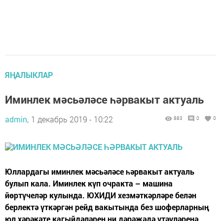
ЯҢАЛЫКЛАР
Иминлек мәсьәләсе һәрвакыт актуаль
admin,
1 декабрь 2019 - 10:22
883
0
0
Юллардагы иминлек мәсьәләсе һәрвакыт актуаль
булып кала. Иминлек күп очракта – машина
йөртүчеләр кулында. ЮХИДИ хезмәткәрләре белән
берлектә үткәргән рейд вакытында без шоферларның
юл хәрәкәте кагыйдәләрен ни дәрәҗәдә үтәүләренә