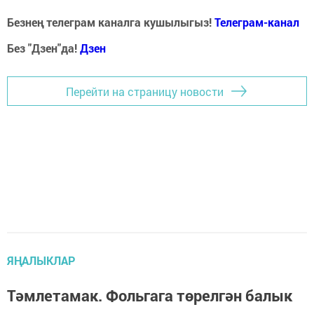
Безнең телеграм каналга кушылыгыз!
Телеграм-канал
Без "Дзен"да!
Д
зен
Перейти на страницу новости
ЯҢАЛЫКЛАР
Тәмлетамак. Фольгага төрелгән балык