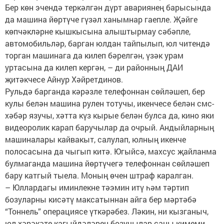
Бер көн эчендә теркәлгән дүрт авариянең барысында
да машина йөртүче гүзәл ханымнар гаепле. Җәйге
көпчәкләрне кышкысына алыштырмау сәбәпле,
автомобильләр, барган юлдан тайпылып, юл читендә
торган машинага да килеп бәрелгән, үзәк урам
уртасына да килеп кергән, – ди районның ДАИ
җитәкчесе Айнур Хәйретдинов.
Рульдә барганда кәрәзле телефоннан сөйләшеп, бер
кулы белән машина рулен тотучы, икенчесе белән смс-
хәбәр язучы, хәтта күз кырые белән булса да, кино яки
видеоролик карап баручылар да очрый. Андыйларның
машиналары кайвакыт, салулап, юлның икенче
полосасына да чыгып китә. Югыйсә, махсус җайланма
булмаганда машина йөртүчегә телефоннан сөйләшеп
бару катгый тыела. Моның өчен штраф каралган.
– Юллардагы иминлекне тәэмин итү һәм тәртип
бозуларны кисәтү максатыннан айга бер мәртәбә
“Тоннель” операциясе үткәрәбез. Ләкин, ни кызганыч,
юл хәрәкәте кагыйдәләрен бозучылар саны кимеми.