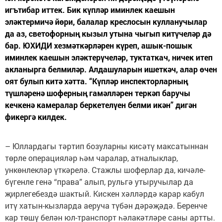
игътибар иттек. Бик күпләр иминлек каешын
эләктермичә йөри, балалар креслосын кулланучылар
да аз, светофорның кызыл утына чыгып китүчеләр дә
бар. ЮХИДИ хезмәткәрләрен күреп, ашык-пошык
иминлек каешын эләктерүчеләр, туктаткач, ничек итеп
акланырга белмиләр. Алдашуларын ишеткәч, алар өчен
оят булып китә хәтта. “Күпләр инспекторларның
түшләренә шоферның гамәлләрен теркәп баручы
кечкенә камералар беркетелүен белми икән” дигән
фикергә килдек.
– Юллардагы тәртип бозуларны кисәтү максатыннан
төрле операцияләр һәм чаралар, атналыклар,
ункөнлекләр үткәрелә. Стажлы шоферлар да, кичәле-
бүгенле генә “права” алып, рульгә утыручылар да
җирлегебездә шактый. Кискен хәлләрдә карар кабул
итү хатын-кызларда аеруча түбән дәрәҗәдә. Беренче
кар төшү белән юл-транспорт һәлакәтләре саны артты.