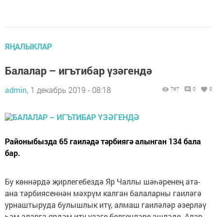
ЯҢАЛЫКЛАР
Балалар – игътибар үзәгендә
admin,
1 декабрь 2019 - 08:18
767
0
0
Районыбызда 65 гаиләдә тәрбиягә алынган 134 бала
бар.
Бу көннәрдә җирлегебездә Яр Чаллы шәһәренең ата-
ана тәрбиясеннән мәхрүм калган балаларны гаиләгә
урнаштыруда булышлык итү, алмаш гаиләләр әзерләү
һәм аларга ярдәм итү үзәге белгечләре эшләде. Алар