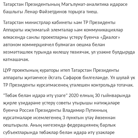
Татарстан Президентының Мәгълүмат-аналитика идарәсе
башлыгы Ленар Фәйзетдинов торырга тиеш.
Татарстан
м
инистрлар
к
абинеты һәм ТР Президенты
Аппараты иҗтимагый элемтәләр һәм коммуникацияләр
өлкәсендә санлы проектларны үстерү буенча «Диалог»
автоном коммерциячел булмаган оешма белән
хезмәттәшлек турында килешү төзиячәк, ул үзәкне булдыруда
катнашачак.
ЦУР проектының кураторы итеп Татарстан Президенты
а
ппараты
җ
итәкчесе Әсгать Сәфәров билгеләнде. Ул шулай ук
ТР Президенты күрсәтмәсенең үтәлешен контрольдә тотачак.
"Төбәк белән идарә итү үзәге" 2020 елның 30 гыйнварында
җирле үзидарәне үстерү советы утырышы нәтиҗәләре
буенча Россия Президенты Владимир Путинның
күрсәтмәләре исемлегенең 3 пунктын үтәү йөзеннән
оештырыла. Аның нигезендә федерациянең барлык
субъектларында төбәкләр белән идарә итү үзәкләре