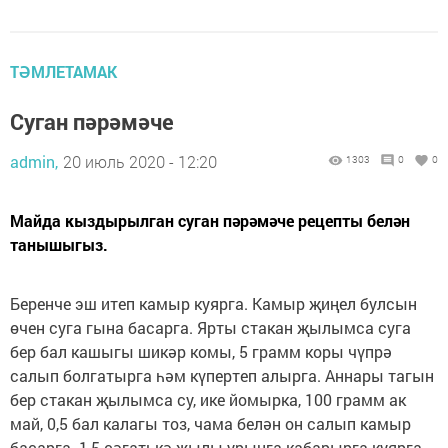
ТӘМЛЕТАМАК
Суган пәрәмәче
admin,
20 июль 2020 - 12:20
1303
0
0
Майда кыздырылган суган пәрәмәче рецепты белән
танышыгыз.
Беренче эш итеп камыр куярга. Камыр җиңел булсын
өчен суга гына басарга. Ярты стакан җылымса суга
бер бал кашыгы шикәр комы, 5 грамм коры чүпрә
салып болгатырга һәм күпертеп алырга. Аннары тагын
бер стакан җылымса су, ике йомырка, 100 грамм ак
май, 0,5 бал калагы тоз, чама белән он салып камыр
басарга. 1,5 сәгатькә җылы урынга кабарырга куярга.