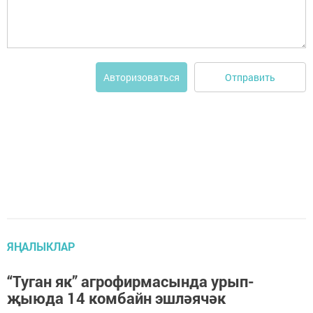
Отправить
Авторизоваться
ЯҢАЛЫКЛАР
“Туган як” агрофирмасында урып-
җыюда 14 комбайн эшләячәк