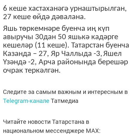
6 кеше хастаханәгә урнаштырылган,
27 кеше өйдә дәвалана.
Яшь төркемнәре буенча иң күп
авыручы 30дан 50 яшькә кадәрге
кешеләр (11 кеше). Татарстан буенча
Казанда – 27, Яр Чаллыда -3,
Яшел
Үзәндә -2, Арча районында берешәр
очрак теркәлгән.
Следите за самым важным и интересным в
Telegram-канале
Татмедиа
Читайте новости Татарстана в
национальном мессенджере MАХ: