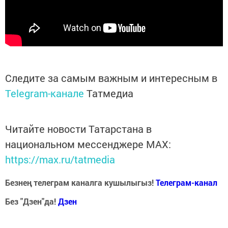
Следите за самым важным и интересным в
Telegram-канале
Татмедиа
Читайте новости Татарстана в
национальном мессенджере MАХ:
https://max.ru/tatmedia
Безнең телеграм каналга кушылыгыз!
Телеграм-канал
Без "Дзен"да!
Д
зен