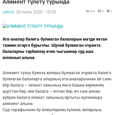
Алимент түләтү турында
admin,
20 июль 2020 - 10:29
934
0
0
Ата-аналар балигъ булмаган балаларын матди яктан
тәэмин итәргә бурычлы. Шулай булмаган очракта
балаларны тәрбияләү өчен чыгымнар суд аша
юлланып алына.
Алимент түләү буенча килешү булмаган очракта балигъ
булмаган балаларга аларның ата-аналарыннан ай саен
бер балага – хезмәт хакының яисә башка керемнең
дүрттән бер, ике балага – өчтән бер, өч һәм аннан
күбрәк балага хезмәт хакының яртысы күләмендә
алимент алына.
Суд тарафыннан бу өлешләрнең күләме, якларның