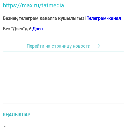
https://max.ru/tatmedia
Безнең телеграм каналга кушылыгыз!
Телеграм-канал
Без "Дзен"да!
Д
зен
Перейти на страницу новости
ЯҢАЛЫКЛАР