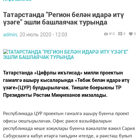
Татарстанда "Регион белән идарә итү
үзәге" эшли башлаячак турында
admin,
20 июль 2020 - 12:03
912
0
0
Татарстанда «Цифрлы икътисад» милли проектын
гамәлгә ашыру кысаларында «Төбәк белән идарә итү
үзәге»(ЦУР) булдырылачак. Тиешле боерыкны ТР
Президенты Рөстәм Миңнеханов имзалады.
Республикада ЦУР проектын гамәлгә ашыру буенча проект
офисы оештырылачак. Офис рәисе вазыйфаларын
республикада
к
еше хокуклары буенча вәкаләтле вәкил Сәрия
Сабурскаяга кабул итәргә тәкъдим ителде, ә рәистәш булып