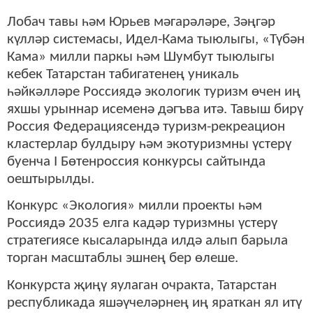
Лобач тавы һәм Юрьев мәгарәләре, Зәңгәр
күлләр системасы, Идел-Кама тыюлыгы, «Түбән
Кама» милли паркы һәм Шумбут тыюлыгы
кебек Татарстан табигатенең уникаль
һәйкәлләре Россиядә экологик туризм өчен иң
яхшы урыннар исеменә дәгъва итә. Тавыш бирү
Россия Федерациясендә туризм-рекреацион
кластерлар булдыру һәм экотуризмны үстерү
буенча I Бөтенроссия конкурсы сайтында
оештырылды.
Конкурс «Экология» милли проекты һәм
Россиядә 2035 елга кадәр туризмны үстерү
стратегиясе кысаларында илдә алып барыла
торган масштаблы эшнең бер өлеше.
Конкурста җиңү яулаган очракта, Татарстан
республикада яшәүчеләрнең иң яраткан ял итү