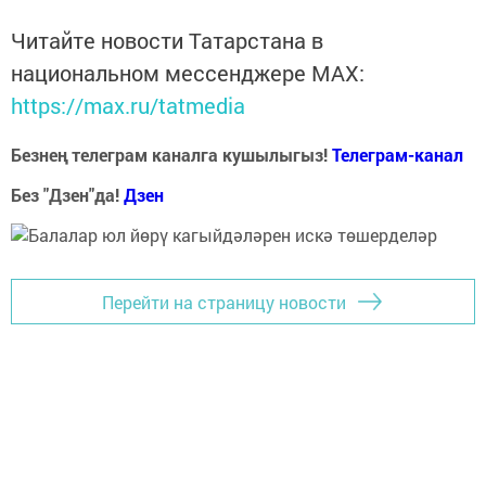
Читайте новости Татарстана в
национальном мессенджере MАХ:
https://max.ru/tatmedia
Безнең телеграм каналга кушылыгыз!
Телеграм-канал
Без "Дзен"да!
Д
зен
Перейти на страницу новости