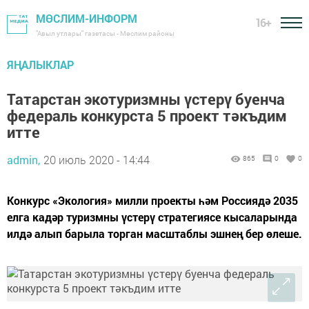
МӨСЛИМ-ИНФОРМ
16+
"Авыл утлары" газетасы - Мөслим районы
ЯҢАЛЫКЛАР
Татарстан экотуризмны үстерү буенча
федераль конкурста 5 проект тәкъдим
итте
admin,
20 июль 2020 - 14:44
865
0
0
Конкурс «Экология» милли проекты һәм Россиядә 2035
елга кадәр туризмны үстерү стратегиясе кысаларында
илдә алып барыла торган масштаблы эшнең бер өлеше.