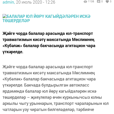
admin,
20 июль 2020 - 12:26
1136
0
0
Җәйге чорда балалар арасында юл-транспорт
травматизмын кисәтү максатында Мөслимнең
«Күбәләк» балалар бакчасында агитацион чара
үткәрелде.
Җәйге чорда балалар арасында юл-транспорт
травматизмын кисәтү максатында Мөслимнең
«Кубәләк» балалар бакчасында агитацион чара
үткәрелде. Бакчада булдырылган автокласс
ярдәмендә балалар юл йөрү кагыйдәләрен искә
төшерделәр – җәяүлеләр өчен куркынычсыз юлны
аркылы чыгу урыннарын, транспорт чараларынын юл
чатларын узу чиратын билгеләделәр, тәрбияче