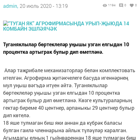
admin,
20 июль 2020 - 13:19
1194
0
0
Туганяклылар бөртеклеләр уңышы узган елгыдан 10
процентка артыграк булыр дип өметләнә.
Алар тәҗрибәле механизаторлар белән комплектовать
ителгән. Агрофирма җитәкчелеге басуда игеннәрнең
мул уңыш вәгъдә итүен әйтә. Туганяклылар
бөртеклеләр уңышы узган елгыдан 10 процентка
артыграк булыр дип өметләнә. Көзге культураларның
гектар биреме 40 центнер, арпаныкы 29 центнер булыр
дип көтелә.
18 яше тулмаган биш яки аннан да күбрәк баласы
булган гаилә членнарына айлык түләүләр каралган.
Агымдагы елның 1 гыйнвареннан 18 яше тулмаган биш