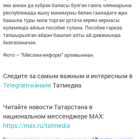
яки аннан да күбрәк баласы булган гаилә членнарына
республикада яшәү минимумы белән гаиләдәге җан
башына туры килә торган уртача керем аермасы
күләмендә айлык пособие түләнә. Пособие гариза
тапшырылган айдан башлап алты ай дәвамында
билгеләнәчәк.
Фото – "Мөслим-информ" архивыннан.
Следите за самым важным и интересным в
Telegram-канале
Татмедиа
Читайте новости Татарстана в
национальном мессенджере MАХ:
https://max.ru/tatmedia