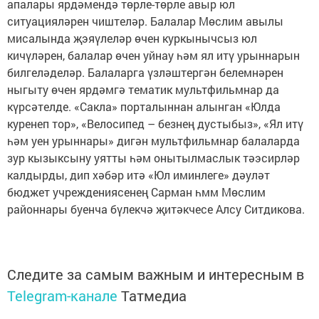
апалары ярдәмендә төрле-төрле авыр юл
ситуацияләрен чиштеләр. Балалар Мөслим авылы
мисалында җэяүлеләр өчен куркынычсыз юл
кичүләрен, балалар өчен уйнау һәм ял итү урыннарын
билгеләделәр. Балаларга үзләштергән белемнәрен
ныгыту өчен ярдәмгә тематик мультфильмнар да
күрсәтелде. «Сакла» порталыннан алынган «Юлда
куренеп тор», «Велосипед – безнең дустыбыз», «Ял итү
һәм уен урыннары» дигән мультфильмнар балаларда
зур кызыксыну уятты һәм онытылмаслык тәэсирләр
калдырды, дип хәбәр итә «Юл иминлеге» дәуләт
бюджет учреждениясенең Сарман һмм Мөслим
районнары буенча бүлекчә җитәкчесе Алсу Ситдикова.
Следите за самым важным и интересным в
Telegram-канале
Татмедиа