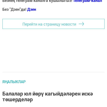
Безнең телеграм каналга кушылыгыз!
Телеграм-канал
Без "Дзен"да!
Д
зен
Перейти на страницу новости
ЯҢАЛЫКЛАР
Балалар юл йөрү кагыйдәләрен искә
төшерделәр