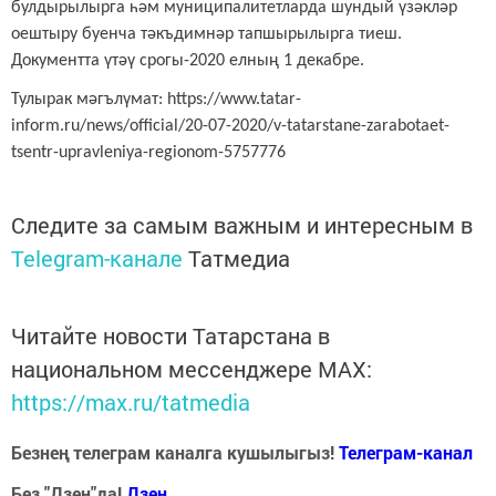
булдырылырга һәм муниципалитетларда шундый үзәкләр
оештыру буенча тәкъдимнәр тапшырылырга тиеш.
Документта үтәү срогы-2020 елның 1 декабре.
Тулырак мәгълүмат: https://www.tatar-
inform.ru/news/official/20-07-2020/v-tatarstane-zarabotaet-
tsentr-upravleniya-regionom-5757776
Следите за самым важным и интересным в
Telegram-канале
Татмедиа
Читайте новости Татарстана в
национальном мессенджере MАХ:
https://max.ru/tatmedia
Безнең телеграм каналга кушылыгыз!
Телеграм-канал
Без "Дзен"да!
Д
зен