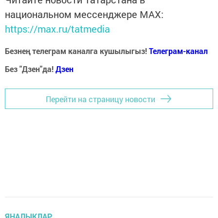
национальном мессенджере MАХ:
https://max.ru/tatmedia
Безнең телеграм каналга кушылыгыз!
Телеграм-канал
Без "Дзен"да!
Д
зен
Перейти на страницу новости
ЯҢАЛЫКЛАР