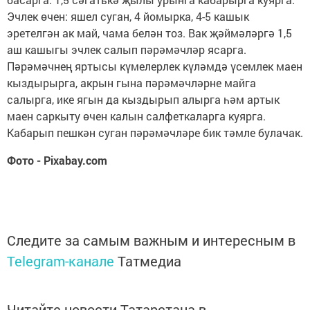
Эчлек өчен: яшел суган, 4 йомырка, 4-5 кашык
эретелгән ак май, чама белән тоз. Вак җәймәләргә 1,5
аш кашыгы эчлек салып пәрәмәчләр ясарга.
Пәрәмәчнең яртысы күмелерлек күләмдә үсемлек маен
кыздырырга, акрын гына пәрәмәчләрне майга
салырга, ике ягын да кыздырып алырга һәм артык
маен саркыту өчен калын салфеткаларга куярга.
Кабарып пешкән суган пәрәмәчләре бик тәмле булачак.
Фото - Pixabay.com
Следите за самым важным и интересным в
Telegram-канале
Татмедиа
Читайте новости Татарстана в