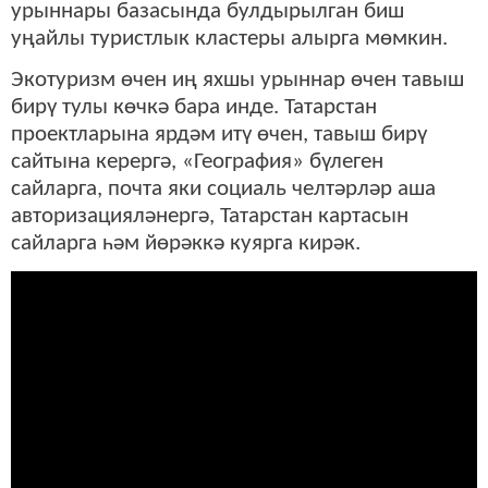
урыннары базасында булдырылган биш
уңайлы туристлык кластеры алырга мөмкин.
Экотуризм өчен иң яхшы урыннар өчен тавыш
бирү тулы көчкә бара инде. Татарстан
проектларына ярдәм итү өчен, тавыш бирү
сайтына керергә, «География» бүлеген
сайларга, почта яки социаль челтәрләр аша
авторизацияләнергә, Татарстан картасын
сайларга һәм йөрәккә куярга кирәк.