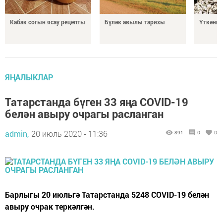
Кабак согын ясау рецепты
Бүләк авылы тарихы
Үткәннә
ЯҢАЛЫКЛАР
Татарстанда бүген 33 яңа COVID-19
белән авыру очрагы расланган
admin,
20 июль 2020 - 11:36
891
0
0
Барлыгы 20 июльгә Татарстанда 5248 COVID-19 белән
авыру очрак теркәлгән.