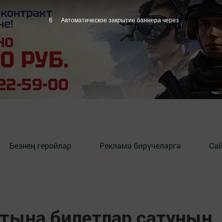
5
Автоматическое закрытие баннера через
Безнең геройлар
Реклама бирүчеләргә
Сай
тына билетлар сатуның