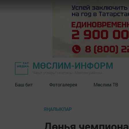
МӨСЛИМ-ИНФОРМ
"Авыл утлары" газетасы - Мөслим районы
Баш бит
Фотогалерея
Мөслим ТВ
ЯҢАЛЫКЛАР
Дөнья чемпиона