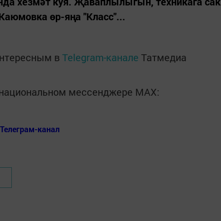
нда хезмәт куя. Җаваплылыгын, техникага сак
аюмовка өр-яңа "Класс"...
интересным в
Telegram-канале
Татмедиа
в национальном мессенджере MАХ:
Телеграм-канал