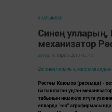
ЯҢАЛЫКЛАР
Синең улларың,
механизатор Р
автор,
18 апрель 2018 - 05:48
Рөстәм Каюмов (рәсемдә) - 
багышлаган уңган механизатор
табынын икмәкле итүгә үзеннә
елларда "Ык" агрофирмасында 