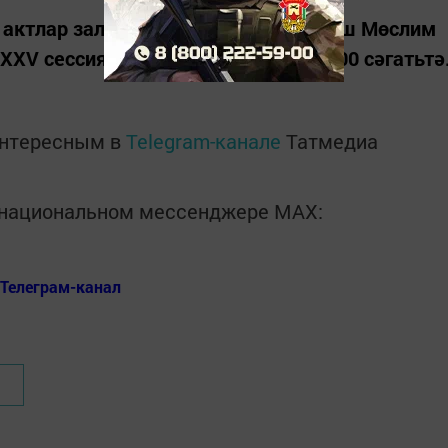
ң актлар залында өченче чакырылыш Мөслим
XV сессиясе булачак. Башлана 17.00 сәгатьтә
интересным в
Telegram-канале
Татмедиа
в национальном мессенджере MАХ:
Телеграм-канал