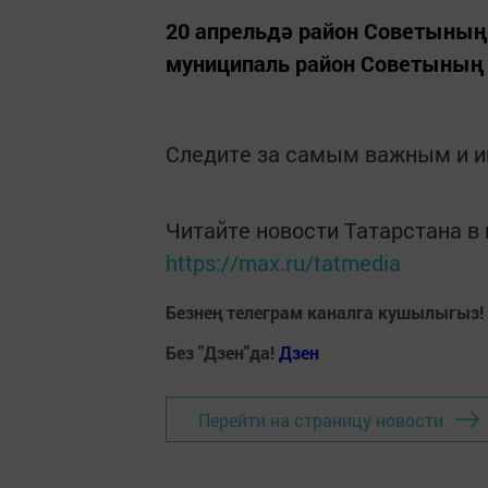
20 апрельдә район Советыны
муниципаль район Советының X
Следите за самым важным и 
Читайте новости Татарстана 
https://max.ru/tatmedia
Безнең телеграм каналга кушылыгыз!
Без "Дзен"да!
Д
зен
Перейти на страницу новости