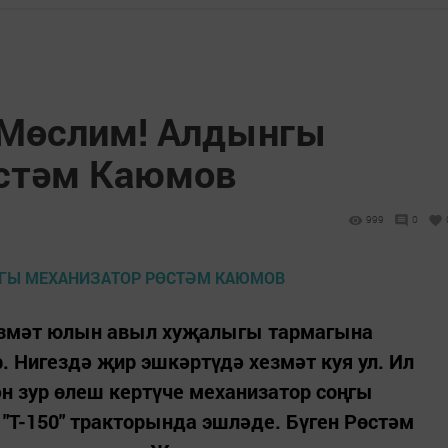
 Мөслим! Алдынгы
өстәм Каюмов
999
0
хезмәт юлын авыл хуҗалыгы тармагына
. Нигездә җир эшкәртүдә хезмәт куя ул. Ил
н зур өлеш кертүче механизатор соңгы
"Т-150" тракторында эшләде. Бүген Рөстәм