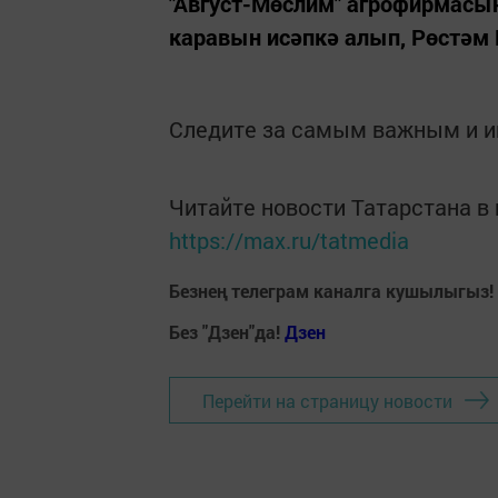
"Август-Мөслим" агрофирмасы
каравын исәпкә алып, Рөстәм К
Следите за самым важным и 
Читайте новости Татарстана 
https://max.ru/tatmedia
Безнең телеграм каналга кушылыгыз!
Без "Дзен"да!
Д
зен
Перейти на страницу новости