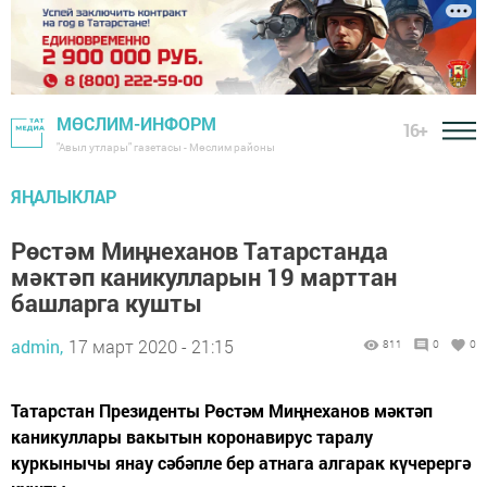
МӨСЛИМ-ИНФОРМ
16+
"Авыл утлары" газетасы - Мөслим районы
ЯҢАЛЫКЛАР
Рөстәм Миңнеханов Татарстанда
мәктәп каникулларын 19 марттан
башларга кушты
admin,
17 март 2020 - 21:15
811
0
0
Татарстан Президенты Рөстәм Миңнеханов мәктәп
каникуллары вакытын коронавирус таралу
куркынычы янау сәбәпле бер атнага алгарак күчерергә