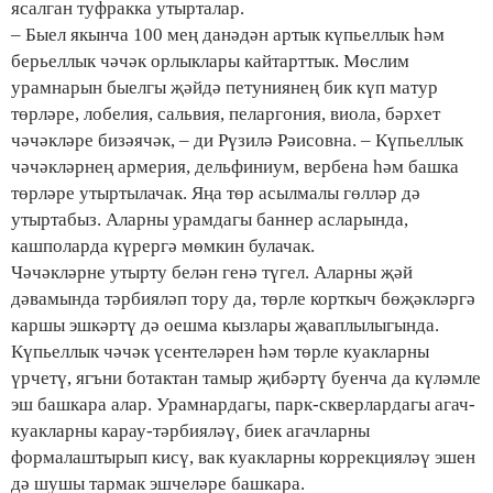
ясалган туфракка утырталар.
– Быел якынча 100 мең данәдән артык күпьеллык һәм
берьеллык чәчәк орлыклары кайтарттык. Мөслим
урамнарын быелгы җәйдә петуниянең бик күп матур
төрләре, лобелия, сальвия, пеларгония, виола, бәрхет
чәчәкләре бизәячәк, – ди Рүзилә Рәисовна. – Күпьеллык
чәчәкләрнең армерия, дельфиниум, вербена һәм башка
төрләре утыртылачак. Яңа төр асылмалы гөлләр дә
утыртабыз. Аларны урамдагы баннер асларында,
кашполарда күрергә мөмкин булачак.
Чәчәкләрне утырту белән генә түгел. Аларны җәй
дәвамында тәрбияләп тору да, төрле корткыч бөҗәкләргә
каршы эшкәртү дә оешма кызлары җаваплылыгында.
Күпьеллык чәчәк үсентеләрен һәм төрле куакларны
үрчетү, ягъни ботактан тамыр җибәртү буенча да күләмле
эш башкара алар. Урамнардагы, парк-скверлардагы агач-
куакларны карау-тәрбияләү, биек агачларны
формалаштырып кисү, вак куакларны коррекцияләү эшен
дә шушы тармак эшчеләре башкара.