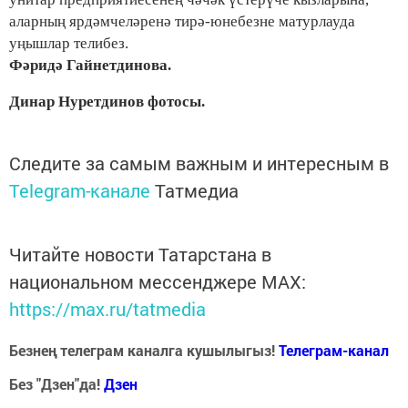
аларның ярдәмчеләренә тирә-юнебезне матурлауда
уңышлар телибез.
Фәридә Гайнетдинова.
Динар Нуретдинов фотосы.
Следите за самым важным и интересным в
Telegram-канале
Татмедиа
Читайте новости Татарстана в
национальном мессенджере MАХ:
https://max.ru/tatmedia
Безнең телеграм каналга кушылыгыз!
Телеграм-канал
Без "Дзен"да!
Д
зен