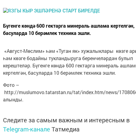
Бүгенге көндә 600 гектарга минераль ашлама кертелгән,
басуларда 10 берәмлек техника эшли.
«Август-Мөслим» һәм «Туган як» хужалыклары көзге а
һәм көзге бодайны тукландыруга беренчеләрдән булып
керештеләр. Бүгенге көндә 600 гектарга минераль ашлам
кертелгән, басуларда 10 берәмлек техника эшли.
Фото –
http://muslumovo.tatarstan.ru/tat/index.htm/news/17080
алынды.
Следите за самым важным и интересным в
Telegram-канале
Татмедиа