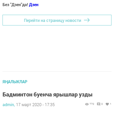
Без "Дзен"да!
Д
зен
Перейти на страницу новости
ЯҢАЛЫКЛАР
Бадминтон буенча ярышлар узды
admin,
17 март 2020 - 17:35
770
0
1