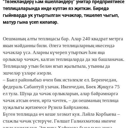
“Төзекләндерү һәм яшелләндерү” унитар предприятиесе
теплицаларында инде күптән яз җиткән. Биредә
гыйнварда ук утыртылган чәчәкләр, тишелеп чыгып,
матур гына үсеп киләләр.
Оешманың алты теплицасы бар. Алар 240 квадрат метрга
якын мәйданны били. Әлегә теплицаларның икесендә
чәчәкләр үсә. Аларны күчереп утырткач һәм яңа
орлыклар чәчкәч, калган теплицаларда да эш башланачак.
Теплицалар утын белән ягып җылытыла, утынны да
эшчеләр үзләре әзерли.
– Быел районыбыз өчен бик истәлекле ел. Беренчедән,
федераль Сабантуй узачак. Икенчедән, Бөек Җиңүгә 75
ел тула. Шуңа да чәчәк орлыкларын, алар бәйрәмнәргә
чәчәк атсын өчен, иртә чәчтек, – ди оешманың теплица
хуҗалыгы җитәкчесе Рүзилә Байрханова.
Бүген теплицада өч кеше хезмәт куя. Ләйлә Корбыева –
стажлы чәчәк үстерүче. Гөлшат Галиәхмәтова икенче
елын хезмәт куя. Эльвира Хафизова быел гына эшкә