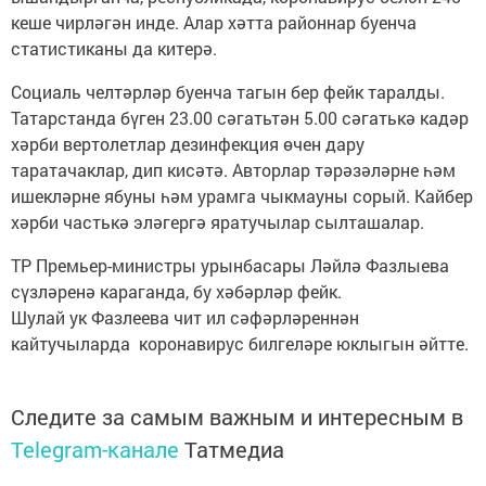
кеше чирләгән инде. Алар хәтта районнар буенча
статистиканы да китерә.
Социаль челтәрләр буенча тагын бер фейк таралды.
Татарстанда бүген 23.00 сәгатьтән 5.00 сәгатькә кадәр
хәрби вертолетлар дезинфекция өчен дару
таратачаклар, дип кисәтә. Авторлар тәрәзәләрне һәм
ишекләрне ябуны һәм урамга чыкмауны сорый. Кайбер
хәрби частькә эләгергә яратучылар сылташалар.
ТР Премьер-министры урынбасары Ләйлә Фазлыева
сүзләренә караганда, бу хәбәрләр фейк.
Шулай ук Фазлеева чит ил сәфәрләреннән
кайтучыларда коронавирус билгеләре юклыгын әйтте.
Следите за самым важным и интересным в
Telegram-канале
Татмедиа