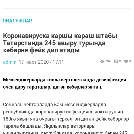
ЯҢАЛЫКЛАР
Коронавируска каршы көрәш штабы
Татарстанда 245 авыру турында
хәбәрне фейк дип атады
admin,
17 март 2020 - 17:11
789
0
0
Мессенджерларда төнлә вертолетларда дезинфекция
өчен дару тараталар, дигән хәбәрләр ялган.
Социаль челтәрләрдә һәм мессенджерларда
республикада коронавирус инфекциясе йоктыруның
180гә якын яңа очрагы теркәлгән дигән фейк хәбәрләр
тарала башлады. Яңалыклар авторлары
ышандырганча, республикада, коронавирус белән 245