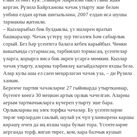
кергән. Рүзилә Байрханова чәчәк утырту эше белән
унбиш елдан артык шөгыльләнә, 2007 елдан исә шушы
тармакны җитәкли.
– Кызларыбыз бик булдыклы, үз эшләрен яратып
башкаралар. Чәчәк үстерү зур төгәллек һәм сабырлык
сорый. Без һәр үсентегә балага кебек карыйбыз. Чөнки
вакытында сугармасаң, тәрбияләп тормасаң, үсентеләр
үләргә, корырга яисә бик әкрен үсәргә мөмкин. Кызлар
чәчәк утырту, аларны тәрбияләү кагыйдәләрен яхшы белә.
Алар кулы аша ел саен меңәрләгән чәчәк уза, – ди Рүзилә
ханым.
Беренче партия чәчәкләрне 27 гыйнварда утыртканнар,
бүгенге көнгә 30 меңнән артык орлык чәчелгән. Аларны
аерым тартмачыкларга күчереп утырту эше бара.
Орлыкларны иң элек торфка чәчәләр. Бу үсентеләрне
төрле чирләрдән саклый, шулай ук чүп үләннәренә каршы
көрәшү өчен дә иң яхшы чара булып тора. Үсентеләрне
аерганда торф, янган тирес, ком, кара балчык кушып