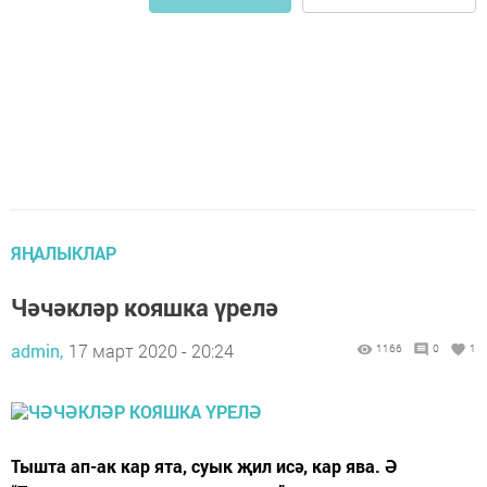
ЯҢАЛЫКЛАР
Чәчәкләр кояшка үрелә
admin,
17 март 2020 - 20:24
1166
0
1
Тышта ап-ак кар ята, суык җил исә, кар ява. Ә