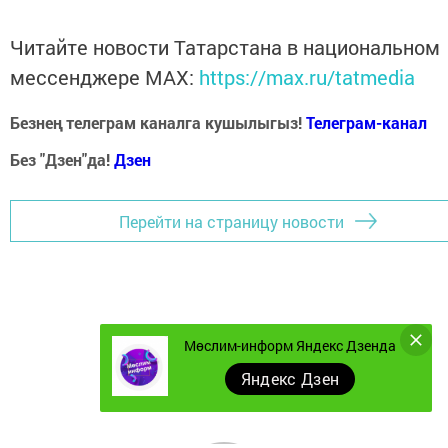
Читайте новости Татарстана в национальном
мессенджере MАХ:
https://max.ru/tatmedia
Безнең телеграм каналга кушылыгыз!
Телеграм-канал
Без "Дзен"да!
Д
зен
Перейти на страницу новости
Мөслим-информ Яндекс Дзенда
Яндекс Дзен