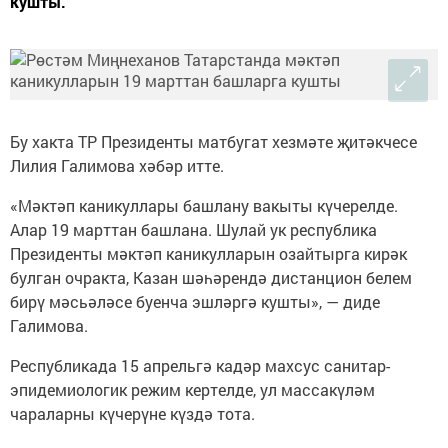
кушты.
Бу хакта ТР Президенты матбугат хезмәте җитәкчесе
Лилия Галимова хәбәр итте.
«Мәктәп каникуллары башлану вакыты күчерелде.
Алар 19 марттан башлана. Шулай ук республика
Президенты мәктәп каникулларын озайтырга кирәк
булган очракта, Казан шәһәрендә дистанцион белем
бирү мәсьәләсе буенча эшләргә кушты», — диде
Галимова.
Республикада 15 апрельгә кадәр махсус санитар-
эпидемиологик режим кертелде, ул массакүләм
чараларны күчерүне күздә тота.