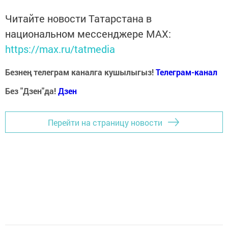
Читайте новости Татарстана в
национальном мессенджере MАХ:
https://max.ru/tatmedia
Безнең телеграм каналга кушылыгыз!
Телеграм-канал
Без "Дзен"да!
Д
зен
Перейти на страницу новости