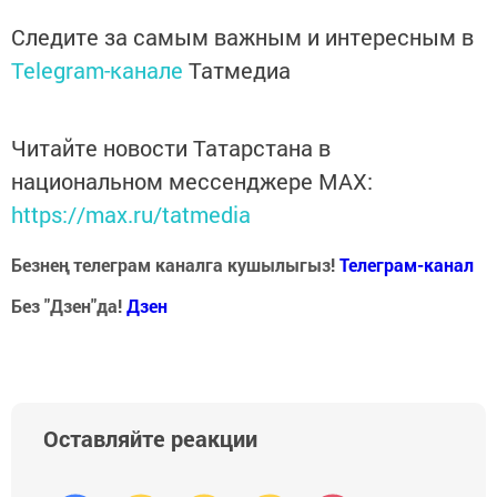
Следите за самым важным и интересным в
Telegram-канале
Татмедиа
Читайте новости Татарстана в
национальном мессенджере MАХ:
https://max.ru/tatmedia
Безнең телеграм каналга кушылыгыз!
Телеграм-канал
Без "Дзен"да!
Д
зен
Оставляйте реакции