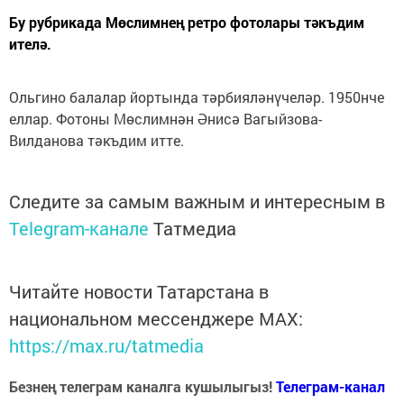
Бу рубрикада Мөслимнең ретро фотолары тәкъдим
ителә.
Ольгино балалар йортында тәрбияләнүчеләр. 1950нче
еллар. Фотоны Мөслимнән Әнисә Вагыйзова-
Вилданова тәкъдим итте.
Следите за самым важным и интересным в
Telegram-канале
Татмедиа
Читайте новости Татарстана в
национальном мессенджере MАХ:
https://max.ru/tatmedia
Безнең телеграм каналга кушылыгыз!
Телеграм-канал