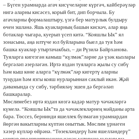
– Бүген урамнарда агач кисүчеләрне күргәч, кайберәүләр
нигә аларны кисәсез, корый бит, дип борчыла. Бу
агачларны формалаштыру, үзгә бер матурлык булдыру
өчен эшләнә. Яшь куакларның башын кискәч, алар яңа
ботаклар чыгара, куерып үсеп китә. “Кояшлы Ык” ял
зонасына, аңа илтүче юл буйларына быел да туя һәм
башка куаклар утыртачакбыз, – ди Рүзилә Байрханова.
Туяларга кигезгән камыш “күлмәк”ләрне дә үзәк кызлары
бергәләп әзерләгән. Иртә яздан туяларга җылы су сибү
һәм кыш көне аларга “күлмәк”ләр кигертү аларны
туңудан һәм язгы кояш нурларыннан саклый икән. Җәй
дәвамында су сибү, тәрбияләү эшен дә бергәләп
башкаралар.
Мөслимебез иртә яздан көзгә кадәр матур чәчәкләргә
күмелә. “Кояшлы Ык”та да чәчәклекләрнең мәйданы арта
бара. Төссез, бернинди яшеллек булмаган урамнардан
йөргән вакытларны күптән оныттык. Мөслим үрнәген
хәзер күпләр өйрәнә. “Төзекләндерү һәм яшелләндерү”
унитар предприятиесенең чәчәк үстерүче кызларына,