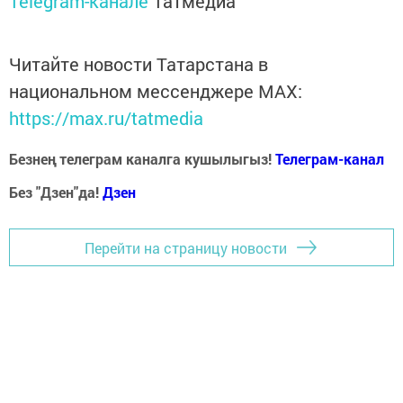
Telegram-канале
Татмедиа
Читайте новости Татарстана в
национальном мессенджере MАХ:
https://max.ru/tatmedia
Безнең телеграм каналга кушылыгыз!
Телеграм-канал
Без "Дзен"да!
Д
зен
Перейти на страницу новости