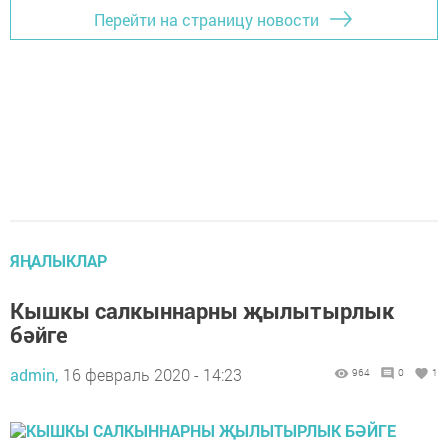
Перейти на страницу новости
ЯҢАЛЫКЛАР
Кышкы салкыннарны җылытырлык
бәйге
admin,
16 февраль 2020 - 14:23
964
0
1