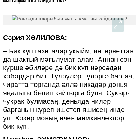
мәгълүматны кайдан ала?
Сәрия
ХӘЛИЛОВА:
– Бик күп газеталар укыйм, интернеттан
да шактый мәгълүмат алам. Аннан соң
күрше әбиләре дә бик күп нәрсәдән
хәбәрдар бит. Түләүләр түләргә баргач,
чиратта торганда әллә никадәр дөнья
яңалыгы белеп кайтырга була. Сукыр-
чукрак булмасаң, дөньяда ниләр
барганын күреп-ишетеп яшисең инде
ул. Хәзер моның өчен мөмкинлекләр
бик күп.