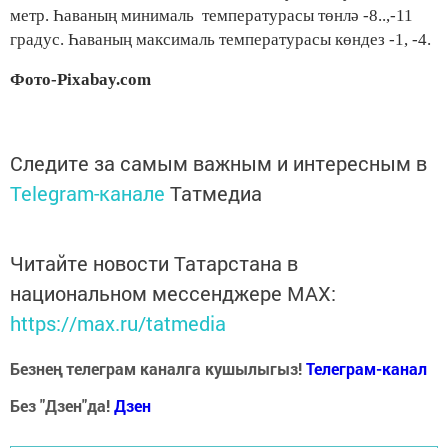
метр. Һаваның минималь температурасы төнлә -8..,-11
градуc. Һаваның максималь температурасы көндез -1, -4.
Фото-Pixabay.com
Следите за самым важным и интересным в
Telegram-канале
Татмедиа
Читайте новости Татарстана в
национальном мессенджере MАХ:
https://max.ru/tatmedia
Безнең телеграм каналга кушылыгыз!
Телеграм-канал
Без "Дзен"да!
Д
зен