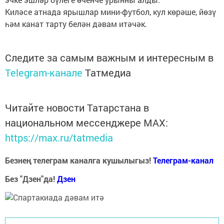
Киләсе атнада ярышлар мини-футбол, кул көрәше, йөзү
һәм канат тарту белән дәвам итәчәк.
Следите за самым важным и интересным в
Telegram-канале
Татмедиа
Читайте новости Татарстана в
национальном мессенджере MАХ:
https://max.ru/tatmedia
Безнең телеграм каналга кушылыгыз!
Телеграм-канал
Без "Дзен"да!
Д
зен