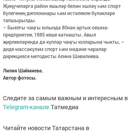
Җиңүчеләргә район яшьләр белән эшләү һәм спорт
бүлегенең дипломнары һәм истәлекле бүләкләре
тапшырылды.
– Быелгы чаңгы юлында 80нән артык оешма-
предприятие, 1885 кеше катнашты. Авыл
җирлекләрендә дә күпләр чаңгы юлларына чыкты, –
диде массакүләм спорт һәм мәдәни чаралар
дирекциясе методисты Алинә Шәвәлиева.
Лилия Шәймиева.
Автор фотосы.
Следите за самым важным и интересным в
Telegram-канале
Татмедиа
Читайте новости Татарстана в