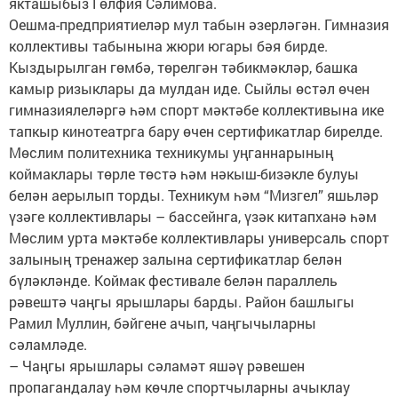
якташыбыз Гөлфия Сәлимова.
Оешма-предприятиеләр мул табын әзерләгән. Гимназия
коллективы табынына жюри югары бәя бирде.
Кыздырылган гөмбә, төрелгән тәбикмәкләр, башка
камыр ризыклары да мулдан иде. Сыйлы өстәл өчен
гимназиялеләргә һәм спорт мәктәбе коллективына ике
тапкыр кинотеатрга бару өчен сертификатлар бирелде.
Мөслим политехника техникумы уңганнарының
коймаклары төрле төстә һәм нәкыш-бизәкле булуы
белән аерылып торды. Техникум һәм “Мизгел” яшьләр
үзәге коллективлары – бассейнга, үзәк китапханә һәм
Мөслим урта мәктәбе коллективлары универсаль спорт
залының тренажер залына сертификатлар белән
бүләкләнде. Коймак фестивале белән параллель
рәвештә чаңгы ярышлары барды. Район башлыгы
Рамил Муллин, бәйгене ачып, чаңгычыларны
сәламләде.
– Чаңгы ярышлары сәламәт яшәү рәвешен
пропагандалау һәм көчле спортчыларны ачыклау