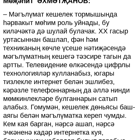
Мөҗәһит
ӘХМӘТҖАНОВ:
– Мәгълүмат кешелек тормышында
һәрвакыт мөһим роль уйнады, бу
киләчәктә дә шулай булачак. XX гасыр
уртасыннан башлап, фән һәм
техниканың көчле үсеше нәтиҗәсендә
мәгълүматның кешегә тәэсире тагын да
артты. Телевидение өлкәсендә цифрлы
технологияләр кулланабыз, югары
тизлекле интернет белән эшлибез,
кәрәзле телефоннарның да әллә нинди
мөмкинлекләре булганнарын сатып
алабыз. Гомумән, кешелек дөньясы баш-
аягы белән мәгълүматка кереп чумды.
Кем кая барган, нәрсә ашап, нәрсә
эчкәненә кадәр интернетка куя,