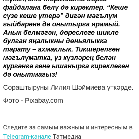
файдалана белү дә кирәктер. “Кеше
сүзе кеше үтерә” дигән мәгълүм
гыйбарәне дә онытырга ярамый.
Анык белмәгән, дөреслеге шикле
булган яңалыкны дөньялыкка
тарату – ахмаклык. Тикшерелгән
мәгълүматка, үз күзләрең белән
күргәнгә генә ышанырга кирәклеген
дә онытмагыз!
Сораштыруны Лилия Шәймиева үткәрде.
Фото - Pixabay.com
Следите за самым важным и интересным в
Telegram-канале
Татмедиа