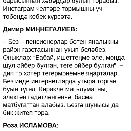
барысыннан хәбәрдар булып торабыз.
Инстаграм челтәре тормышны уч
төбендә кебек күрсәтә.
Дамир
МИҢНЕГАЛИЕВ:
– Без – пенсионерлар бөтен яңалыкны
район газетасыннан укып беләбез.
Оныклар: “Бабай, ишеттеңме әле, монда
шул әйбер булган, теге әйбер булган”, –
дип тә хәтер тегермәнемне яңарталар.
Без инде интернетларда утыра торган
буын түгел. Кирәкле мәгълүматны,
электән гадәтләнгәнчә, басма
матбугаттан алабыз. Безгә шунысы да
бик җитеп тора.
Роза
ИСЛАМОВА: