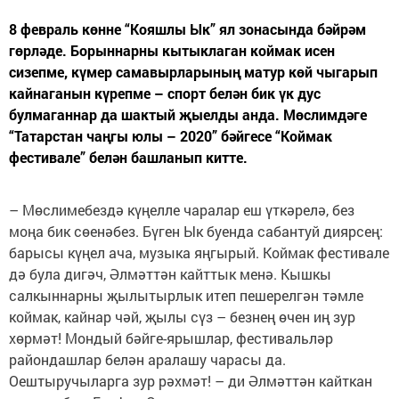
8 февраль көнне “Кояшлы Ык” ял зонасында бәйрәм
гөрләде. Борыннарны кытыклаган коймак исен
сизепме, күмер самавырларының матур көй чыгарып
кайнаганын күрепме – спорт белән бик үк дус
булмаганнар да шактый җыелды анда. Мөслимдәге
“Татарстан чаңгы юлы – 2020” бәйгесе “Коймак
фестивале” белән башланып китте.
– Мөслимебездә күңелле чаралар еш үткәрелә, без
моңа бик сөенәбез. Бүген Ык буенда сабантуй диярсең:
барысы күңел ача, музыка яңгырый. Коймак фестивале
дә була дигәч, Әлмәттән кайттык менә. Кышкы
салкыннарны җылытырлык итеп пешерелгән тәмле
коймак, кайнар чәй, җылы сүз – безнең өчен иң зур
хөрмәт! Мондый бәйге-ярышлар, фестивальләр
райондашлар белән аралашу чарасы да.
Оештыручыларга зур рәхмәт! – ди Әлмәттән кайткан