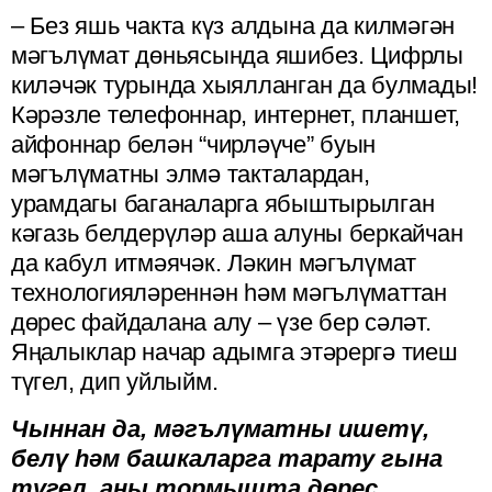
– Без яшь чакта күз алдына да килмәгән
мәгълүмат дөньясында яшибез. Цифрлы
киләчәк турында хыялланган да булмады!
Кәрәзле телефоннар, интернет, планшет,
айфоннар белән “чирләүче” буын
мәгълүматны элмә такталардан,
урамдагы баганаларга ябыштырылган
кәгазь белдерүләр аша алуны беркайчан
да кабул итмәячәк. Ләкин мәгълүмат
технологияләреннән һәм мәгълүматтан
дөрес файдалана алу – үзе бер сәләт.
Яңалыклар начар адымга этәрергә тиеш
түгел, дип уйлыйм.
Чыннан да, мәгълүматны ишетү,
белү һәм башкаларга тарату гына
түгел, аны тормышта дөрес