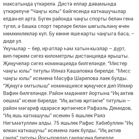
максатында үткәрелә. Дистә еллар дәвамында
үткәрелүче “Чаңгы юлы” бәйгесендә катнашучылар
елдан-ел арта. Бүген районда чаңгы спорты белән генә
түгел, ә башка спорт төрләре белән шөгыльләнү өчен
мөмкинлекләр күп. Бу көнне яше-карты чаңгыга баса, –
диде ул.
Укучылар – бер, ир-атлар һәм хатын-кызлар – дүрт,
вип-төркем сигез километрлы дистанциядә ярышты.
Җиңүчеләр сигез номинациядә билгеләнде. “Мистер
чаңгы юлы” титулы Илназ Кашаповка бирелде. “Мисс
чаңгы юлы” исеменә Мәсүфә Шәрипова лаек булды.
“Җиңүгә омтылыш” номинациясе җиңүчесе дип Илмир
Вафин билгеләнде. Район мәдәният йортына “Иң актив
оешма” исеме бирелде. “Иң актив җитәкче” титулын –
район мәгариф идарәсе җитәкчесе Рафаэль Демидов,
“Иң яшь катнашучы” исемен 5 яшьлек Раяз
Нигъмәтуллин алды. 75 яшьлек Рафис Хәбибуллин “Иң
өлкән катнашучы” исеменә лаек булды. “Иң актив
гаилә” титулы Йосыповлар гаиләсенә бирелде.