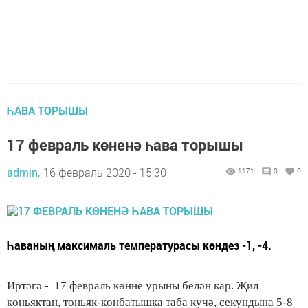
ҺАВА ТОРЫШЫ
17 февраль көненә һава торышы
admin,
16 февраль 2020 - 15:30
1171
0
0
Һаваның максималь температурасы көндез -1, -4.
Иртәгә - 17 февраль көнне урыны белән кар. Җил
көньяктан, төньяк-көнбатышка таба кучә, секундына 5-8