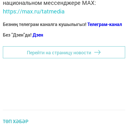
национальном мессенджере MАХ:
https://max.ru/tatmedia
Безнең телеграм каналга кушылыгыз!
Телеграм-канал
Без "Дзен"да!
Д
зен
Перейти на страницу новости
ТӨП ХӘБӘР