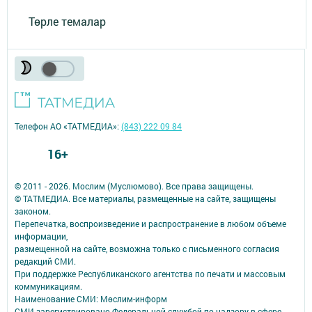
Төрле темалар
Телефон АО «ТАТМЕДИА»:
(843) 222 09 84
16+
© 2011 - 2026. Мослим (Муслюмово). Все права защищены.
© ТАТМЕДИА. Все материалы, размещенные на сайте, защищены
законом.
Перепечатка, воспроизведение и распространение в любом объеме
информации,
размещенной на сайте, возможна только с письменного согласия
редакций СМИ.
При поддержке Республиканского агентства по печати и массовым
коммуникациям.
Наименование СМИ: Мөслим-информ
СМИ зарегистрировано Федеральной службой по надзору в сфере