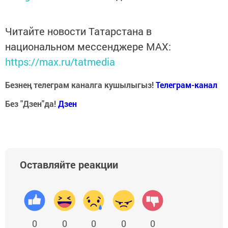
Читайте новости Татарстана в
национальном мессенджере MАХ:
https://max.ru/tatmedia
Безнең телеграм каналга кушылыгыз!
Телеграм-канал
Без "Дзен"да!
Д
зен
Оставляйте реакции
0
0
0
0
0