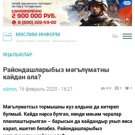
МӨСЛИМ-ИНФОРМ
16+
"Авыл утлары" газетасы - Мөслим районы
ЯҢАЛЫКЛАР
Райондашларыбыз мәгълүматны
кайдан ала?
admin,
16 февраль 2020 - 16:21
900
0
0
Мәгълүматсыз тормышны күз алдына да китереп
булмый. Кайда нәрсә булган, нинди мөһим чаралар
планлаштырылган – барысын да кайдандыр укып яисә
карап, ишетеп беләбез. Райондашларыбыз