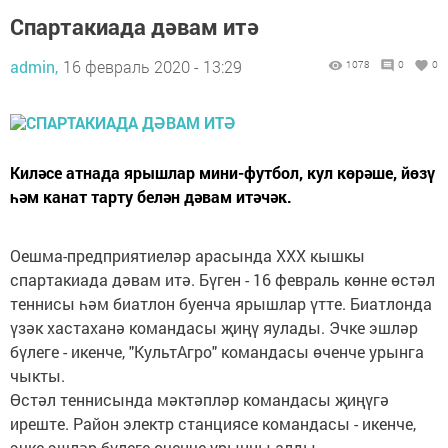
Спартакиада дәвам итә
admin,
16 февраль 2020 - 13:29
1078
0
0
Киләсе атнада ярышлар мини-футбол, кул көрәше, йөзү
һәм канат тарту белән дәвам итәчәк.
Оешма-предприятиеләр арасында XXX кышкы
спартакиада дәвам итә. Бүген - 16 февраль көнне өстәл
теннисы һәм биатлон буенча ярышлар үтте. Биатлонда
үзәк хастаханә командасы җиңү яулады. Эчке эшләр
бүлеге - икенче, "КультАгро" командасы өченче урынга
чыкты.
Өстәл теннисында мәктәпләр командасы җиңүгә
иреште. Район электр станциясе командасы - икенче,
эчке эшләр бүлеге өченче урынны алды.