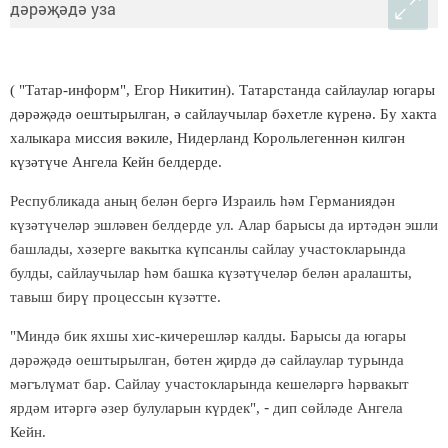
( "Татар-информ", Егор Никитин). Татарстанда сайлаулар югары
дәрәҗәдә оештырылган, ә сайлаучылар бәхетле күренә. Бу хакта
халыкара миссия вәкиле, Нидерланд Корольлегеннән килгән
күзәтүче Ангела Кейн белдерде.
Республикада аның белән бергә Израиль һәм Германиядән
күзәтүчеләр эшләвен белдерде ул. Алар барысы да иртәдән эшли
башлады, хәзерге вакытка күпсанлы сайлау участокларында
булды, сайлаучылар һәм башка күзәтүчеләр белән аралашты,
тавыш бирү процессын күзәтте.
"Миндә бик яхшы хис-кичерешләр калды. Барысы да югары
дәрәҗәдә оештырылган, бөтен җирдә дә сайлаулар турында
мәгълүмат бар. Сайлау участокларында кешеләргә һәрвакыт
-
ярдәм итәргә әзер булуларын күрдек",
дип сөйләде Ангела
Кейн.