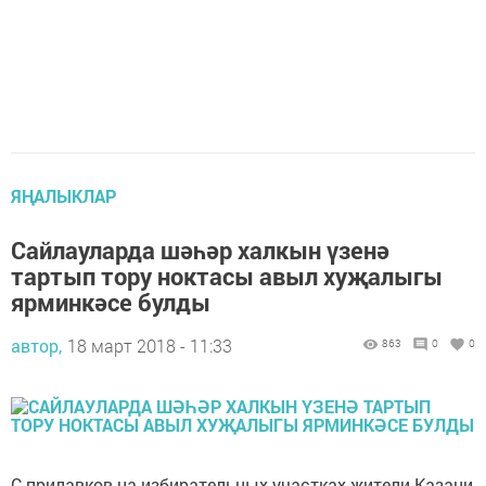
ЯҢАЛЫКЛАР
Сайлауларда шәһәр халкын үзенә
тартып тору ноктасы авыл хуҗалыгы
ярминкәсе булды
автор,
18 март 2018 - 11:33
863
0
0
С прилавков на избирательных участках жители Казани