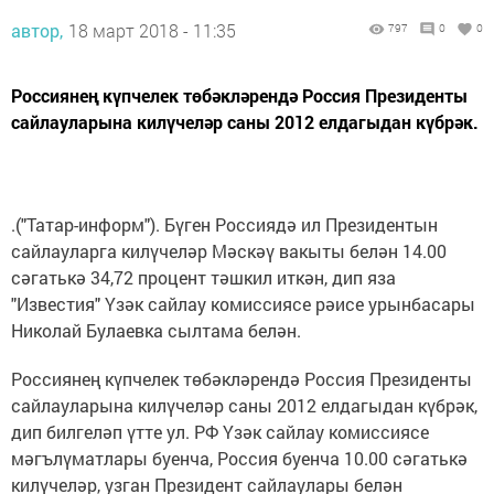
автор,
18 март 2018 - 11:35
797
0
0
Россиянең күпчелек төбәкләрендә Россия Президенты
сайлауларына килүчеләр саны 2012 елдагыдан күбрәк.
.("Татар-информ"). Бүген Россиядә ил Президентын
сайлауларга килүчеләр Мәскәү вакыты белән 14.00
сәгатькә 34,72 процент тәшкил иткән, дип яза
"Известия" Үзәк сайлау комиссиясе рәисе урынбасары
Николай Булаевка сылтама белән.
Россиянең күпчелек төбәкләрендә Россия Президенты
сайлауларына килүчеләр саны 2012 елдагыдан күбрәк,
дип билгеләп үтте ул. РФ Үзәк сайлау комиссиясе
мәгълүматлары буенча, Россия буенча 10.00 сәгатькә
килүчеләр, узган Президент сайлаулары белән