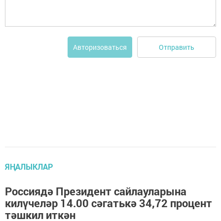
Отправить
Авторизоваться
ЯҢАЛЫКЛАР
Россиядә Президент сайлауларына
килүчеләр 14.00 сәгатькә 34,72 процент
тәшкил иткән