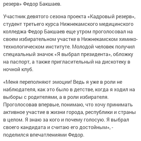
резерв» Федор Бакшаев.
Участник девятого сезона проекта «Кадровый резерв»,
студент третьего курса Нижнекамского медицинского
колледжа Федор Бакшаев еще утром проголосовал на
своем избирательном участке в Нижнекамском химико-
технологическом институте. Молодой человек получил
специальный значок «Я выбрал президента», обложку
на паспорт, а также пригласительный на дискотеку в
ночной клуб.
«Меня переполняют эмоции! Ведь я уже в роли не
наблюдателя, как это было в детстве, когда я ходил на
выборы с родителями, а в роли избирателя.
Проголосовав впервые, понимаю, что хочу принимать
активное участие в жизни города, республики и страны
в целом. Я знаю за кого и почему голосую. Я выбрал
своего кандидата и считаю его достойным», -
поделился впечатлениями Федор.