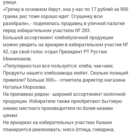
улице.
«Гречку в основном берут, она у нас по 17 рублей за 900
грамм, рис тоже хорошо идет. Сгущенку всю
разобрали», - поделилась продавец в уличной палатке
перед избирательном участком № 283.
Большой ассортимент хлебобулочной продукции
можно увидеть на ярмарке в избирательном участке №
42, где свой голос отдал Президент РТ Рустам
Минниханов.
«Популярностью все пользуется: хлеба, чак-чаки.
Продукты нашего хлебозавода любят. Сколько позиций
привезли? Больше 300», - отметила директор магазина
Наталья Морозова.
На прилавках рядом - широкий ассортимент молочной
продукции. Избиратели также приобретают бытовую
химию местного производителя по более низким
ценам.
На ярмарках на избирательных участках Казани
планируется реализовать: мясо (птица, говядина,