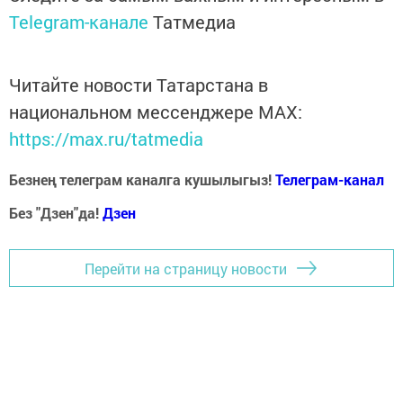
Telegram-канале
Татмедиа
Читайте новости Татарстана в
национальном мессенджере MАХ:
https://max.ru/tatmedia
Безнең телеграм каналга кушылыгыз!
Телеграм-канал
Без "Дзен"да!
Д
зен
Перейти на страницу новости