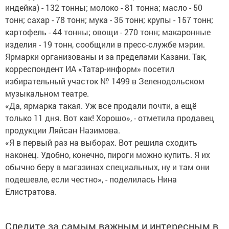
индейка) - 132 тонны; молоко - 81 тонна; масло - 50
тонн; сахар - 78 тонн; мука - 35 тонн; крупы - 157 тонн;
картофель - 44 тонны; овощи - 270 тонн; макаронные
изделия - 19 тонн, сообщили в пресс-службе мэрии.
Ярмарки организованы и за пределами Казани. Так,
корреспондент ИА «Татар-информ» посетил
избирательный участок № 1499 в Зеленодольском
музыкальном театре.
«Да, ярмарка такая. Уж все продали почти, а ещё
только 11 дня. Вот как! Хорошо», - отметила продавец
продукции Ляйсан Назимова.
«Я в первый раз на выборах. Вот решила сходить
наконец. Удобно, конечно, пироги можно купить. Я их
обычно беру в магазинах специальных, ну и там они
подешевле, если честно», - поделилась Нина
Елистратова.
Следите за самым важным и интересным в