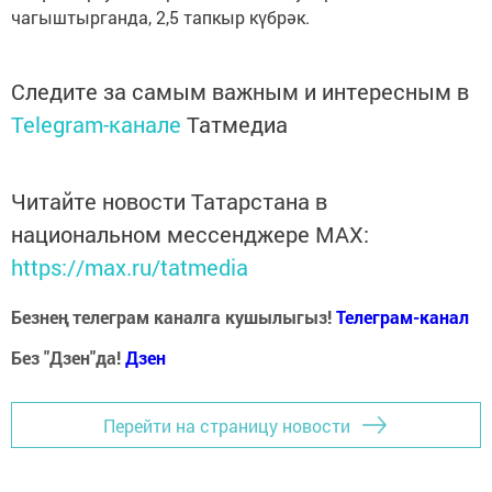
чагыштырганда, 2,5 тапкыр күбрәк.
Следите за самым важным и интересным в
Telegram-канале
Татмедиа
Читайте новости Татарстана в
национальном мессенджере MАХ:
https://max.ru/tatmedia
Безнең телеграм каналга кушылыгыз!
Телеграм-канал
Без "Дзен"да!
Д
зен
Перейти на страницу новости