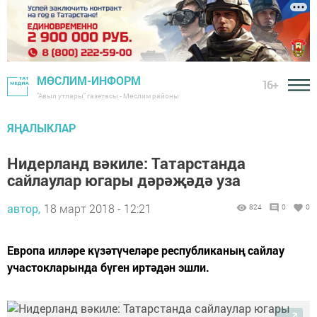
МӨСЛИМ-ИНФОРМ
16+
"Авыл утлары" газетасы - Мөслим районы
ЯҢАЛЫКЛАР
Нидерланд вәкиле: Татарстанда
сайлаулар югары дәрәҗәдә уза
автор,
18 март 2018 - 12:21
824
0
0
Европа илләре күзәтүчеләре республиканың сайлау
участокларында бүген иртәдән эшли.