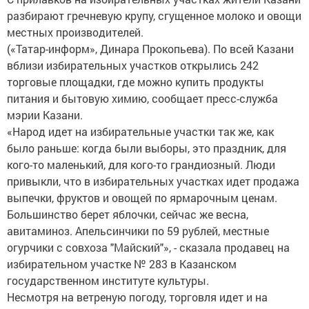
разбирают гречневую крупу, сгущенное молоко и овощи
местных производителей.
(«Татар-информ», Динара Прокопьева). По всей Казани
вблизи избирательных участков открылись 242
торговые площадки, где можно купить продукты
питания и бытовую химию, сообщает пресс-служба
мэрии Казани.
«Народ идет на избирательные участки так же, как
было раньше: когда были выборы, это праздник, для
кого-то маленький, для кого-то грандиозный. Люди
привыкли, что в избирательных участках идет продажа
выпечки, фруктов и овощей по ярмарочным ценам.
Большинство берет яблочки, сейчас же весна,
авитаминоз. Апельсинчики по 59 рублей, местные
огурчики с совхоза "Майский"», - сказала продавец на
избирательном участке № 283 в Казанском
государственном институте культуры.
Несмотря на ветреную погоду, торговля идет и на