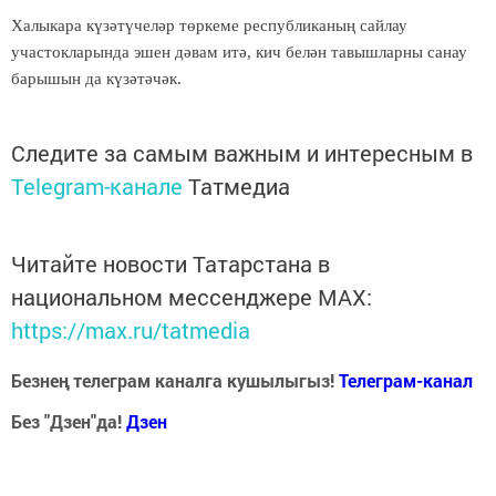
Халыкара күзәтүчеләр төркеме республиканың сайлау
участокларында эшен дәвам итә, кич белән тавышларны санау
барышын да күзәтәчәк.
Следите за самым важным и интересным в
Telegram-канале
Татмедиа
Читайте новости Татарстана в
национальном мессенджере MАХ:
https://max.ru/tatmedia
Безнең телеграм каналга кушылыгыз!
Телеграм-канал
Без "Дзен"да!
Д
зен