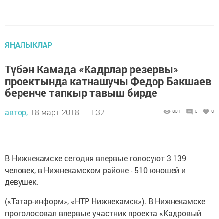
ЯҢАЛЫКЛАР
Түбән Камада «Кадрлар резервы»
проектында катнашучы Федор Бакшаев
беренче тапкыр тавыш бирде
автор,
18 март 2018 - 11:32
801
0
0
В Нижнекамске сегодня впервые голосуют 3 139
человек, в Нижнекамском районе - 510 юношей и
девушек.
(«Татар-информ», «НТР Нижнекамск»). В Нижнекамске
проголосовал впервые участник проекта «Кадровый