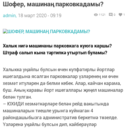
Шофер, машинаң парковкадамы?
admin,
18 март 2020 - 09:19
1121
0
1
Халык нигә машинаны парковкага куюга каршы?
Штраф салып кына тәртипкә утыртып буламы?
Халыкка уңайлы булсын өчен күпфатирлы йортлар
ишегалдына ясалган парковкалар үзләренең ни өчен
хезмәт итүләрен дә белми кебек. Алар, кайчан карама,
буш. Аның каравы йорт ишегаллары җиңел машиналар
белән тулган.
– ЮХИДИ хезмәткәрләре белән рейд вакытында
машиналарын тиешле урынга куймаган 4
райондашыбызга административ беркетмә төзелде.
Үзләренә уңайлы булсын дип, кайберәүләр