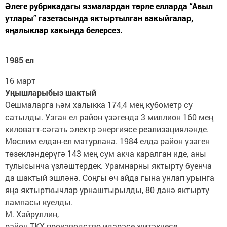
Әлеге рубрикадагы язмалардан төрле елларда “Авыл
утлары” газетасында яктыртылган вакыйгалар,
яңалыклар хакында белерсез.
1985 ел
16 март
Уңышларыбыз шактый
Оешмаларга һәм халыкка 174,4 мең кубометр су
сатылды. Узган ел район үзәгендә 3 миллион 160 мең
киловатт-сәгать электр энергиясе реализацияләнде.
Мөслим елдан-ел матурлана. 1984 елда район үзәген
төзекләндерүгә 143 мең сум акча каралган иде, аны
тулысынча үзләштердек. Урамнарны яктырту буенча
да шактый эшләнә. Соңгы өч айда гына унлап урынга
яңа яктырткычлар урнаштырылды, 80 данә яктырту
лампасы куелды.
М. Хәйруллин,
район ТКХ производство идарәсе җитәкчесе.