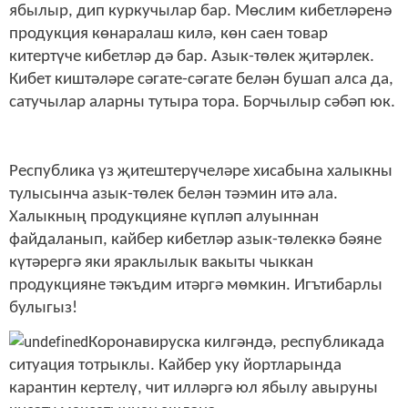
ябылыр, дип куркучылар бар. Мөслим кибетләренә
продукция көнаралаш килә, көн саен товар
китертүче кибетләр дә бар. Азык-төлек җитәрлек.
Кибет киштәләре сәгате-сәгате белән бушап алса да,
сатучылар аларны тутыра тора. Борчылыр сәбәп юк.
Республика үз җитештерүчеләре хисабына халыкны
тулысынча азык-төлек белән тәэмин итә ала.
Халыкның продукцияне күпләп алуыннан
файдаланып, кайбер кибетләр азык-төлеккә бәяне
күтәрергә яки яраклылык вакыты чыккан
продукцияне тәкъдим итәргә мөмкин. Игътибарлы
булыгыз!
Коронавируска килгәндә, республикада
ситуация тотрыклы. Кайбер уку йортларында
карантин кертелү, чит илләргә юл ябылу авыруны