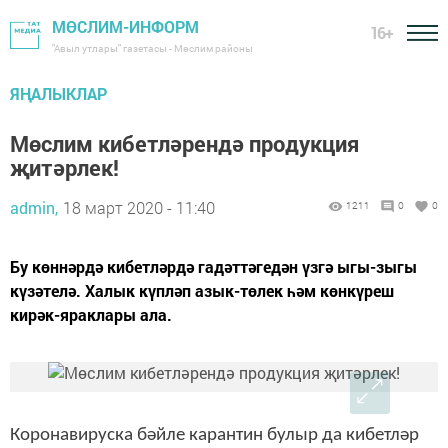
МӨСЛИМ-ИНФОРМ
16+
"Авыл утлары" газетасы - Мөслим районы
ЯҢАЛЫКЛАР
Мөслим кибетләрендә продукция
җитәрлек!
admin,
18 март 2020 - 11:40
1211
0
0
Бу көннәрдә кибетләрдә гадәттәгедән үзгә ыгы-зыгы
күзәтелә. Халык күпләп азык-төлек һәм көнкүреш
кирәк-яраклары ала.
Коронавируска бәйле карантин булыр да кибетләр