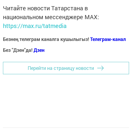
Читайте новости Татарстана в
национальном мессенджере MАХ:
https://max.ru/tatmedia
Безнең телеграм каналга кушылыгыз!
Телеграм-канал
Без "Дзен"да!
Д
зен
Перейти на страницу новости