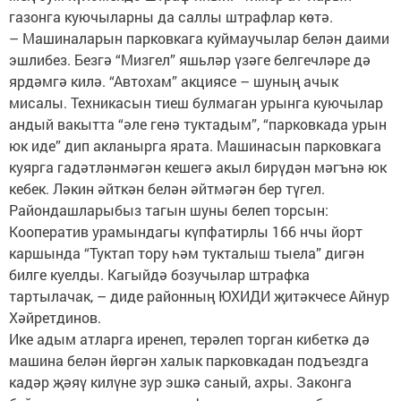
газонга куючыларны да саллы штрафлар көтә.
– Машиналарын парковкага куймаучылар белән даими
эшлибез. Безгә “Мизгел” яшьләр үзәге белгечләре дә
ярдәмгә килә. “Автохам” акциясе – шуның ачык
мисалы. Техникасын тиеш булмаган урынга куючылар
андый вакытта “әле генә туктадым”, “парковкада урын
юк иде” дип акланырга ярата. Машинасын парковкага
куярга гадәтләнмәгән кешегә акыл бирүдән мәгънә юк
кебек. Ләкин әйткән белән әйтмәгән бер түгел.
Райондашларыбыз тагын шуны белеп торсын:
Кооператив урамындагы күпфатирлы 166 нчы йорт
каршында “Туктап тору һәм тукталыш тыела” дигән
билге куелды. Кагыйдә бозучылар штрафка
тартылачак, – диде районның ЮХИДИ җитәкчесе Айнур
Хәйретдинов.
Ике адым атларга иренеп, терәлеп торган кибеткә дә
машина белән йөргән халык парковкадан подъездга
кадәр җәяү килүне зур эшкә саный, ахры. Законга