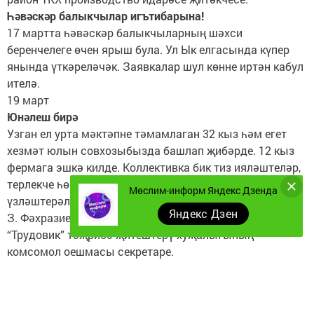
Һәвәскәр балыкчылар игътибарына!
17 мартта һәвәскәр балыкчыларның шәхси
беренчелеге өчен ярыш була. Ул Ык елгасында күпер
янында үткәреләчәк. Заявкалар шул көнне иртән кабул
ителә.
19 март
Юнәлеш бирә
Узган ел урта мәктәпне тәмамлаган 32 кыз һәм егет
хезмәт юлын совхозыбызда башлап җибәрде. 12 кыз
фермага эшкә килде. Коллективка бик тиз ияләштеләр,
терлекче һөнәре нечкәлекләрен тырышып
Мөслим-информ Яндекс Дзенда
үзләштерәләр...
Яндекс Дзен
З. Фәхразиева,
“Трудовик” тәҗрибә-җитештерү хуҗалыгының
комсомол оешмасы секретаре.
21 март
Өмәгә бердәм чыгабыз
Юлбашчыбыз В. И. Ленин туган көнне коммунистик