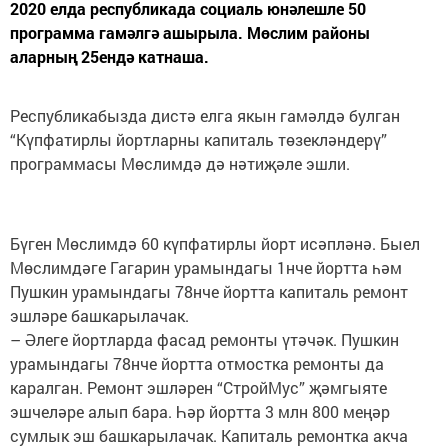
2020 елда республикада социаль юнәлешле 50
программа гамәлгә ашырыла. Мөслим районы
аларның 25ендә катнаша.
Республикабызда дистә елга якын гамәлдә булган
“Күпфатирлы йортларны капиталь төзекләндерү”
программасы Мөслимдә дә нәтиҗәле эшли.
Бүген Мөслимдә 60 күпфатирлы йорт исәпләнә. Быел
Мөслимдәге Гагарин урамындагы 1нче йортта һәм
Пушкин урамындагы 78нче йортта капиталь ремонт
эшләре башкарылачак.
– Әлеге йортларда фасад ремонты үтәчәк. Пушкин
урамындагы 78нче йортта отмостка ремонты да
каралган. Ремонт эшләрен “СтройМус” җәмгыяте
эшчеләре алып бара. Һәр йортта 3 млн 800 меңәр
сумлык эш башкарылачак. Капиталь ремонтка акча