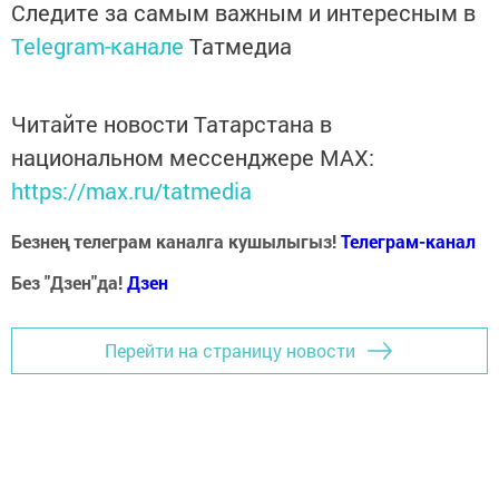
Следите за самым важным и интересным в
Telegram-канале
Татмедиа
Читайте новости Татарстана в
национальном мессенджере MАХ:
https://max.ru/tatmedia
Безнең телеграм каналга кушылыгыз!
Телеграм-канал
Без "Дзен"да!
Д
зен
Перейти на страницу новости