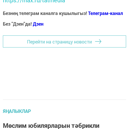
https://max.ru/tatmedia
Безнең телеграм каналга кушылыгыз!
Телеграм-канал
Без "Дзен"да!
Д
зен
Перейти на страницу новости
ЯҢАЛЫКЛАР
Мөслим юбилярларын тәбрикли