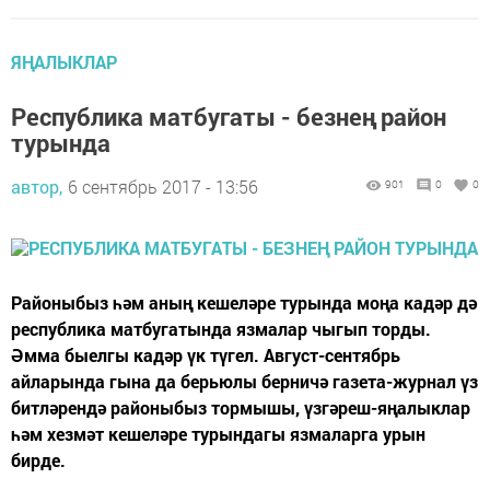
ЯҢАЛЫКЛАР
Республика матбугаты - безнең район
турында
автор,
6 сентябрь 2017 - 13:56
901
0
0
Районыбыз һәм аның кешеләре турында моңа кадәр дә
республика матбугатында язмалар чыгып торды.
Әмма быелгы кадәр үк түгел. Август-сентябрь
айларында гына да берьюлы берничә газета-журнал үз
битләрендә районыбыз тормышы, үзгәреш-яңалыклар
һәм хезмәт кешеләре турындагы язмаларга урын
бирде.