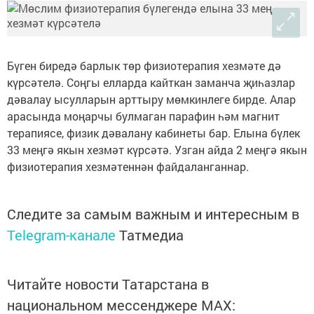
Бүген биредә барлык төр физиотерапия хезмәте дә
күрсәтелә. Соңгы елларда кайткан заманча җиһазлар
дәвалау ысулларын арттыру мөмкинлеге бирде. Алар
арасында моңарчы булмаган парафин һәм магнит
терапиясе, физик дәвалану кабинеты бар. Елына бүлек
33 меңгә якын хезмәт күрсәтә. Узган айда 2 меңгә якын
физиотерапия хезмәтеннән файдаланганнар.
Следите за самым важным и интересным в
Telegram-канале
Татмедиа
Читайте новости Татарстана в
национальном мессенджере MАХ: