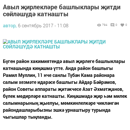
Авыл җирлекләре башлыклары җитди
сөйләшүдә катнашты
автор,
6 сентябрь 2017 - 11:08
794
0
0
Бүген район хакимиятендә авыл җирлеге башлыклары
катнашында киңәшмә үтте. Анда район башлыгы
Рамил Муллин, 11 нче санлы Түбән Кама районара
салым хезмәте идарәсе башлыгы Айдар Бәйрәмов,
район Советы аппараты җитәкчесе Азат Әхмәтҗанов,
бүлек мөдирләре катнашты. Киңәшмәдә җир һәм милек
салымнарының җыелуы, мөмкинлелкәре чикләнгән
райондашларыбызны эшкә урнаштыру турында
чыгышлар тыңланды.