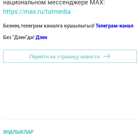
национальном мессенджере MАХ:
https://max.ru/tatmedia
Безнең телеграм каналга кушылыгыз!
Телеграм-канал
Без "Дзен"да!
Д
зен
Перейти на страницу новости
ЯҢАЛЫКЛАР