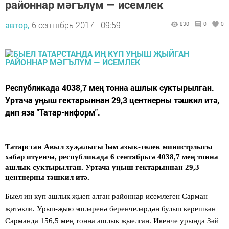
районнар мәгълүм — исемлек
автор,
6 сентябрь 2017 - 09:59
830
0
0
Республикада 4038,7 мең тонна ашлык суктырылган.
Уртача уңыш гектарыннан 29,3 центнерны тәшкил итә,
дип яза "Татар-информ".
Татарстан Авыл хуҗалыгы һәм азык-төлек министрлыгы
хәбәр итүенчә, республикада 6 сентябрьгә 4038,7 мең тонна
ашлык суктырылган. Уртача уңыш гектарыннан 29,3
центнерны тәшкил итә.
Быел иң күп ашлык җыеп алган районнар исемлеген Сарман
җитәкли. Урып-җыю эшләренә беренчеләрдән булып керешкән
Сарманда 156,5 мең тонна ашлык җыелган. Икенче урында Зәй