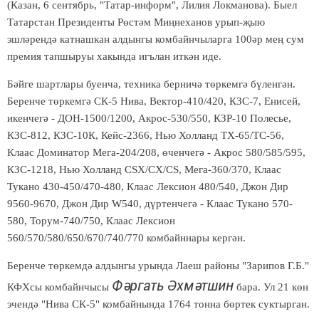
(Казан, 6 сентябрь, "Татар-информ", Лилия Локманова). Быел
Татарстан Президенты Рөстәм Миңнеханов урып-җыю
эшләрендә катнашкан алдынгы комбайнчыларга 100әр мең сум
премия тапшыруы хакында игълан иткән иде.
Бәйге шартлары буенча, техника берничә төркемгә бүленгән.
Беренче төркемгә СК-5 Нива, Вектор-410/420, КЗС-7, Енисей,
икенчегә - ДОН-1500/1200, Акрос-530/550, КЗР-10 Полесье,
КЗС-812, КЗС-10К, Кейс-2366, Нью Холланд ТХ-65/ТС-56,
Клаас Доминатор Мега-204/208, өченчегә - Акрос 580/585/595,
КЗС-1218, Нью Холланд CSX/CX/CS, Мега-360/370, Клаас
Тукано 430-450/470-480, Клаас Лексион 480/540, Джон Дир
9560-9670, Джон Дир W540, дүртенчегә - Клаас Тукано 570-
580, Торум-740/750, Клаас Лексион
560/570/580/650/670/740/770 комбайннары кергән.
Беренче төркемдә алдынгы урында Лаеш районы "Зарипов Г.Б."
Фәргать Әхмәтшин
КФХсы комбайнчысы
бара. Ул 21 көн
эчендә "Нива СК-5" комбайнында 1764 тонна бөртек суктырган.