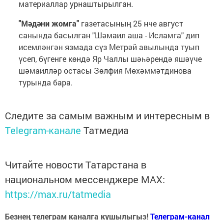
материаллар урнаштырылган.
"Мәдәни жомга"
газетасының 25 нче август
санында басылган "Шәмаил аша - Исламга" дип
исемләнгән язмада сүз Метрәй авылында туып
үсеп, бүгенге көндә Яр Чаллы шәһәрендә яшәүче
шәмаилләр остасы Зөлфия Мөхәммәтдинова
турында бара.
Следите за самым важным и интересным в
Telegram-канале
Татмедиа
Читайте новости Татарстана в
национальном мессенджере MАХ:
https://max.ru/tatmedia
Безнең телеграм каналга кушылыгыз!
Телеграм-канал