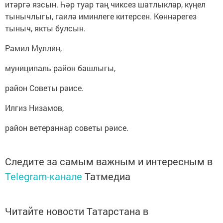
итәргә язсын. Һәр туар таң чиксез шатлыклар, күңел
тынычлыгы, гаилә иминлеге китерсен. Көннәрегез
тыныч, якты булсын.
Рамил Муллин,
муниципаль район башлыгы,
район Советы рәисе.
Илгиз Низамов,
район ветераннар советы рәисе.
Следите за самым важным и интересным в
Telegram-канале
Татмедиа
Читайте новости Татарстана в