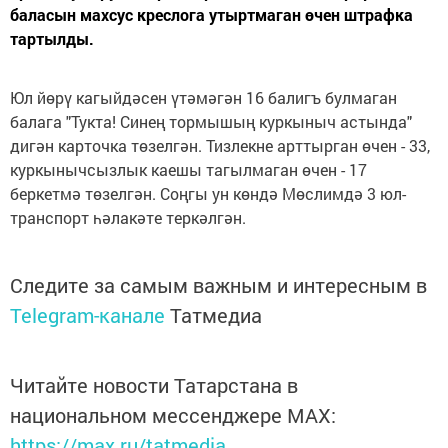
баласын махсус креслога утыртмаган өчен штрафка
тартылды.
Юл йөрү кагыйдәсен үтәмәгән 16 балигъ булмаган
балага "Тукта! Синең тормышың куркыныч астында"
дигән карточка төзелгән. Тизлекне арттырган өчен - 33,
куркынычсызлык каешы тагылмаган өчен - 17
беркетмә төзелгән. Соңгы ун көндә Мөслимдә 3 юл-
транспорт һәлакәте теркәлгән.
Следите за самым важным и интересным в
Telegram-канале
Татмедиа
Читайте новости Татарстана в
национальном мессенджере MАХ:
https://max.ru/tatmedia