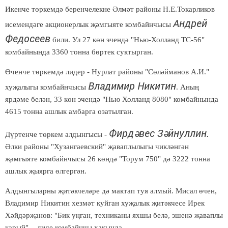
Икенче төркемдә беренчелекне Әлмәт районы Н.Е.Токарликов
Андрей
исемендәге акционерлык җәмгыяте комбайнчысы
Федосеев
били. Ул 27 көн эчендә "Нью-Холланд ТС-56"
комбайнында 3360 тонна бөртек суктырган.
Өченче төркемдә лидер - Нурлат районы "Сөләйманов А.И."
Владимир Никитин
хуҗалыгы комбайнчысы
. Аның
ярдәме белән, 33 көн эчендә "Нью Холланд 8080" комбайнында
4615 тонна ашлык амбарга озатылган.
Фирдәвес Зәйнуллин.
Дүртенче төркем алдынгысы -
Әлки районы "Хузангаевский" җаваплылыгы чикләнгән
җәмгыяте комбайнчысы 26 көндә "Торум 750" дә 3222 тонна
ашлык җыярга өлгергән.
Алдынгыларны җитәкчеләре дә мактап туя алмый. Мисал өчен,
Владимир Никитин хезмәт куйган хуҗалык җитәкчесе Ирек
Хәйдәрҗанов: "Бик уңган, техниканы яхшы белә, эшенә җаваплы
карый", - диде комбайнчы хакында.