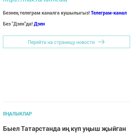
Безнең телеграм каналга кушылыгыз!
Телеграм-канал
Без "Дзен"да!
Д
зен
Перейти на страницу новости
ЯҢАЛЫКЛАР
Быел Татарстанда иң күп уңыш җыйган