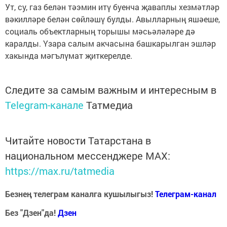
Ут, су, газ белән тәэмин итү буенча җаваплы хезмәтләр
вәкилләре белән сөйләшү булды. Авылларның яшәеше,
социаль объектларның торышы мәсьәләләре дә
каралды. Үзара салым акчасына башкарылган эшләр
хакында мәгълүмат җиткерелде.
Следите за самым важным и интересным в
Telegram-канале
Татмедиа
Читайте новости Татарстана в
национальном мессенджере MАХ:
https://max.ru/tatmedia
Безнең телеграм каналга кушылыгыз!
Телеграм-канал
Без "Дзен"да!
Д
зен