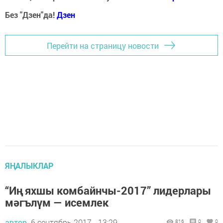
Без "Дзен"да!
Д
зен
Перейти на страницу новости
ЯҢАЛЫКЛАР
“Иң яхшы комбайнчы-2017” лидерлары
мәгълүм — исемлек
автор,
6 сентябрь 2017 - 13:29
816
0
0