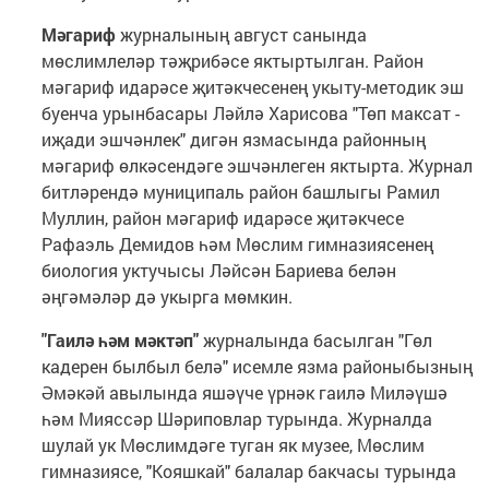
Мәгариф
журналының август санында
мөслимлеләр тәҗрибәсе яктыртылган. Район
мәгариф идарәсе җитәкчесенең укыту-методик эш
буенча урынбасары Ләйлә Харисова "Төп максат -
иҗади эшчәнлек" дигән язмасында районның
мәгариф өлкәсендәге эшчәнлеген яктырта. Журнал
битләрендә муниципаль район башлыгы Рамил
Муллин, район мәгариф идарәсе җитәкчесе
Рафаэль Демидов һәм Мөслим гимназиясенең
биология уктучысы Ләйсән Бариева белән
әңгәмәләр дә укырга мөмкин.
"Гаилә һәм мәктәп"
журналында басылган "Гөл
кадерен былбыл белә" исемле язма районыбызның
Әмәкәй авылында яшәүче үрнәк гаилә Миләүшә
һәм Мияссәр Шәриповлар турында. Журналда
шулай ук Мөслимдәге туган як музее, Мөслим
гимназиясе, "Кояшкай" балалар бакчасы турында