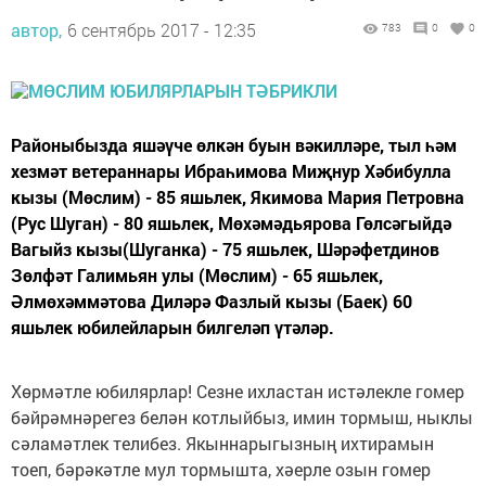
автор,
6 сентябрь 2017 - 12:35
783
0
0
Районыбызда яшәүче өлкән буын вәкилләре, тыл һәм
хезмәт ветераннары Ибраһимова Миҗнур Хәбибулла
кызы (Мөслим) - 85 яшьлек, Якимова Мария Петровна
(Рус Шуган) - 80 яшьлек, Мөхәмәдьярова Гөлсәгыйдә
Вагыйз кызы(Шуганка) - 75 яшьлек, Шәрәфетдинов
Зөлфәт Галимьян улы (Мөслим) - 65 яшьлек,
Әлмөхәммәтова Диләрә Фазлый кызы (Баек) 60
яшьлек юбилейларын билгеләп үтәләр.
Хөрмәтле юбилярлар! Сезне ихластан истәлекле гомер
бәйрәмнәрегез белән котлыйбыз, имин тормыш, ныклы
сәламәтлек телибез. Якыннарыгызның ихтирамын
тоеп, бәрәкәтле мул тормышта, хәерле озын гомер