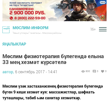
МӨСЛИМ-ИНФОРМ
16+
"Авыл утлары" газетасы - Мөслим районы
ЯҢАЛЫКЛАР
Мөслим физиотерапия бүлегендә елына
33 мең хезмәт күрсәтелә
автор,
6 сентябрь 2017 - 14:41
830
0
0
Мөслим үзәк хастаханәсенең физиотерапия бүлегендә
бүген 9 кеше хезмәт куя: массажистлар, шәфкать
туташлары, табиб һәм санитар хезмәткәр.