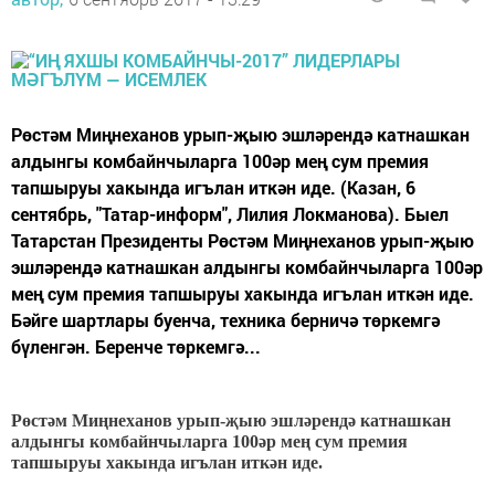
Рөстәм Миңнеханов урып-җыю эшләрендә катнашкан
алдынгы комбайнчыларга 100әр мең сум премия
тапшыруы хакында игълан иткән иде. (Казан, 6
сентябрь, "Татар-информ", Лилия Локманова). Быел
Татарстан Президенты Рөстәм Миңнеханов урып-җыю
эшләрендә катнашкан алдынгы комбайнчыларга 100әр
мең сум премия тапшыруы хакында игълан иткән иде.
Бәйге шартлары буенча, техника берничә төркемгә
бүленгән. Беренче төркемгә...
Рөстәм Миңнеханов урып-җыю эшләрендә катнашкан
алдынгы комбайнчыларга 100әр мең сум премия
тапшыруы хакында игълан иткән иде.