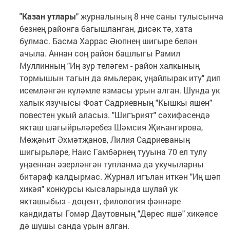
"Казан утлары
" журналының 8 нче саны тулысынча
безнең районга багышланган, дисәк тә, хата
булмас. Басма Харрас Әюпнең шигыре белән
ачыла. Аннан соң район башлыгы Рамил
Муллинның "Иң зур теләгем - район халкының
тормышын тагын да ямьлерәк, уңайлырак итү" дип
исемләнгән күләмле язмасы урын алган. Шунда ук
халык язучысы Фоат Садриевның "Кышкы яшен"
повестен укый аласыз. "Шигърият" сәхифәсендә
якташ шагыйрьләребез Шәмсия Җиһангирова,
Мөҗәһит Әхмәтҗанов, Лилия Садриеваның
шигырьләре, Наис Гамбәрнең тууына 70 ел тулу
уңаеннан әзерләнгән тупланма да укучыларны
битараф калдырмас. Журнал игълан иткән "Иң шәп
хикәя" конкурсы кысаларында шулай ук
якташыбыз - доцент, филология фәннәре
кандидаты Гомәр Даутовның "Дөрес яшә" хикәясе
дә шушы санда урын алган.