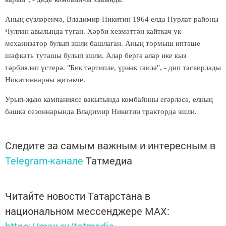
Аның сүзләренчә, Владимир Никитин 1964 елда Нурлат районы
Чулпан авылында туган. Хәрби хезмәттән кайткач ук
механизатор булып эшли башлаган. Аның тормыш иптәше
шәфкать туташы булып эшли. Алар бергә алар ике кыз
тәрбияләп үстерә. "Бик тәртипле, үрнәк гаилә", - дип тасвирлады
Никитиннарны җитәкче.
Урып-җыю кампаниясе вакытында комбайнны егәрләсә, елның
башка сезоннарында Владимир Никитин тракторда эшли.
Следите за самым важным и интересным в
Telegram-канале
Татмедиа
Читайте новости Татарстана в
национальном мессенджере MАХ: