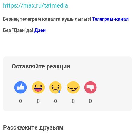
https://max.ru/tatmedia
Безнең телеграм каналга кушылыгыз!
Телеграм-канал
Без "Дзен"да!
Д
зен
Оставляйте реакции
0
0
0
0
0
Расскажите друзьям