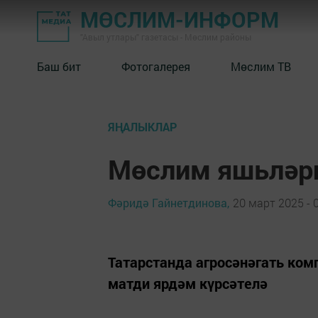
МӨСЛИМ-ИНФОРМ
"Авыл утлары" газетасы - Мөслим районы
Баш бит
Фотогалерея
Мөслим ТВ
ЯҢАЛЫКЛАР
Мөслим яшьләрн
Фәридә Гайнетдинова,
20 март 2025 - 
Татарстанда агросәнәгать ком
матди ярдәм күрсәтелә