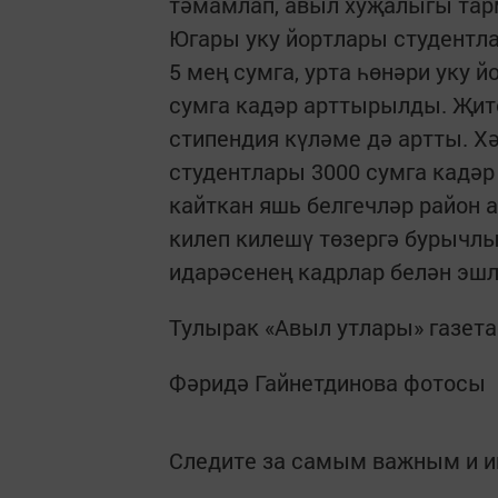
тәмамлап, авыл хуҗалыгы тар
Югары уку йортлары студентл
5 мең сумга, урта һөнәри уку 
сумга кадәр арттырылды. Җит
стипендия күләме дә артты. Х
студентлары 3000 сумга кадәр
кайткан яшь белгечләр район 
килеп килешү төзергә бурычлы
идарәсенең кадрлар белән эшл
Тулырак «Авыл утлары» газета
Фәридә Гайнетдинова фотосы
Следите за самым важным и 