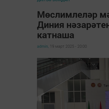
Мөслимлеләр мә
Диния нәзарәте
катнаша
admin,
19 март 2025 - 20:00