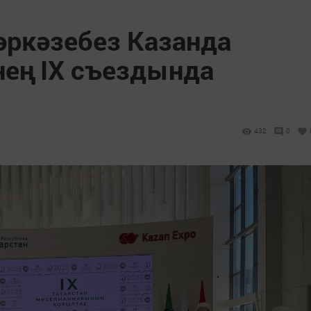
ркәзебез Казанда
нең IX съездында
432
0