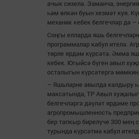
ачык сизелә. Заманча, энергия
һәм өлкән буын хезмәт куя. К
механик кебек белгечләр дә –
Соңгы елларда яшь белгечләрн
программалар кабул ителә. Аг
төрле ярдәм күрсәтә. Әмма я
кебек. Югыйсә бүген авыл хуҗ
осталыгын күрсәтергә мөмкин
– Яшьләрне авылда калдыру һ
максатында, ТР Авыл хуҗалыг
белгечләргә дәүләт ярдәме пр
агропромышленность предприя
бер тапкыр бирелүче 300 мең 
турында күрсәтмә кабул ителд