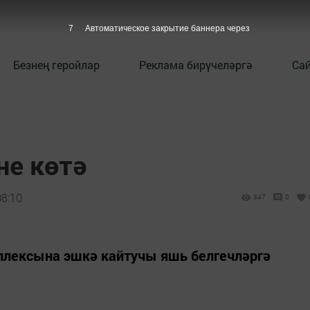
6
Автоматическое закрытие баннера через
Безнең геройлар
Реклама бирүчеләргә
Сай
е көтә
08:10
347
0
плексына эшкә кайтучы яшь белгечләргә