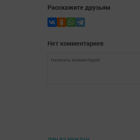
Расскажите друзьям
Нет комментариев
ДИН ВӘ ВӨҖДАН