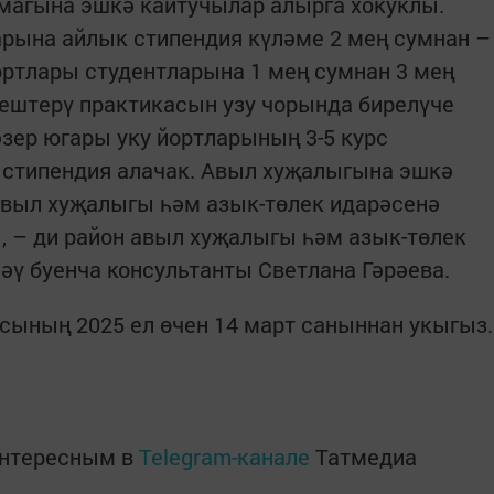
магына эшкә кайтучылар алырга хокуклы.
арына айлык стипендия күләме 2 мең сумнан –
йортлары студентларына 1 мең сумнан 3 мең
ештерү практикасын узу чорында бирелүче
әзер югары уку йортларының 3-5 курс
 стипендия алачак. Авыл хуҗалыгына эшкә
авыл хуҗалыгы һәм азык-төлек идарәсенә
, – ди район авыл хуҗалыгы һәм азык-төлек
әү буенча консультанты Светлана Гәрәева.
сының 2025 ел өчен 14 март саныннан укыгыз.
интересным в
Telegram-канале
Татмедиа