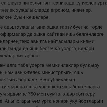
 саклауга нигезләнгән техникада күпчелек урт
үпчелек хуҗалыкларда агроном, инженер,
 өлкән буын кешеләре.
е авыл хуҗалыгына эшкә тарту буенча төрле
рофирмалар да эшкә кайткан яшь белгечләргә
шьләрнең генә авылга кайтасылары килми
алыгында да яшь белгечкә үсәргә, һөнәри
лекләр җитәрлек.
әм алга таба үсәргә мөмкинлекләр булдыру
ы һәм азык-төлек министрлыгы яшь
оектын әзерләде. Республиканың
тиеләренә эшкә урнашкан яшь белгечләргә
сум ярдәмне 750 мең сумга кадәр җиткерү
е. Аны югары һәм урта һөнәри уку йортларын