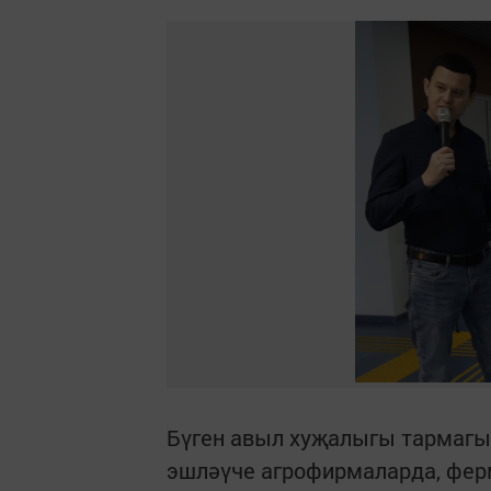
Бүген авыл хуҗалыгы тармагы
эшләүче агрофирмаларда, фе