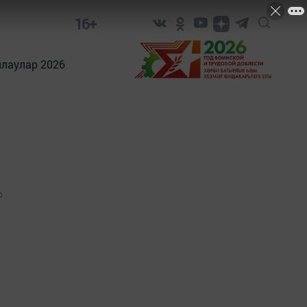
16+
лаулар 2026
0