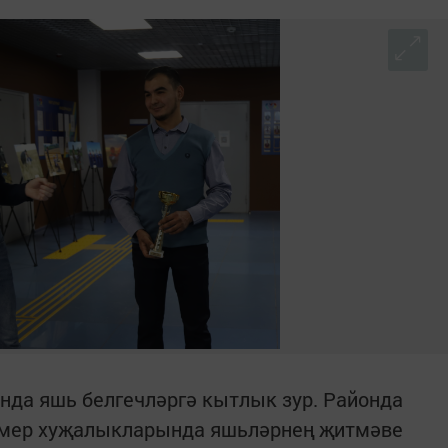
нда яшь белгечләргә кытлык зур. Районда
рмер хуҗалыкларында яшьләрнең җитмәве