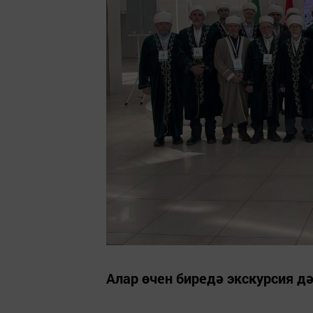
Алар өчен биредә экскурсия 