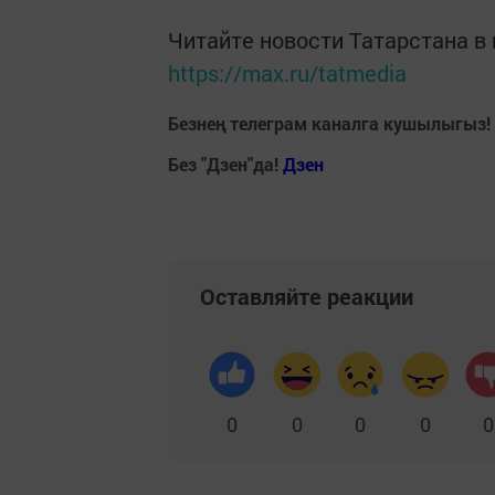
Читайте новости Татарстана 
https://max.ru/tatmedia
Безнең телеграм каналга кушылыгыз!
Без "Дзен"да!
Д
зен
Оставляйте реакции
0
0
0
0
0