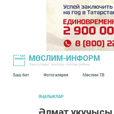
МӨСЛИМ-ИНФОРМ
"Авыл утлары" газетасы - Мөслим районы
Баш бит
Фотогалерея
Мөслим ТВ
ЯҢАЛЫКЛАР
Әлмәт укучысы 