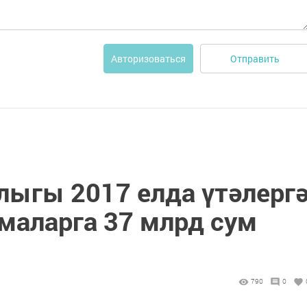
Отправить
Авторизоваться
лыгы 2017 елда үтәлерг
маларга 37 млрд сум
790
0