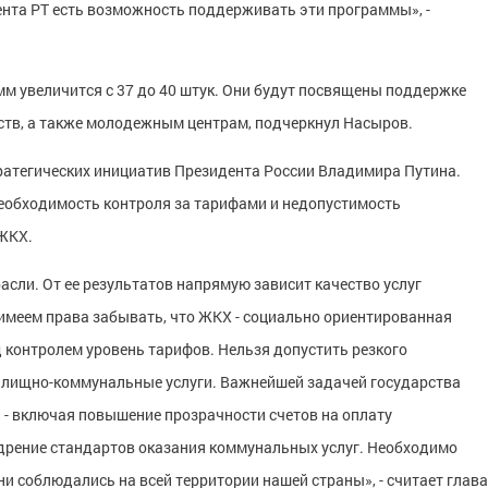
ента РТ есть возможность поддерживать эти программы», -
мм увеличится с 37 до 40 штук. Они будут посвящены поддержке
ств, а также молодежным центрам, подчеркнул Насыров.
тратегических инициатив Президента России Владимира Путина.
еобходимость контроля за тарифами и недопустимость
 ЖКХ.
асли. От ее результатов напрямую зависит качество услуг
имеем права забывать, что ЖКХ - социально ориентированная
 контролем уровень тарифов. Нельзя допустить резкого
илищно-коммунальные услуги. Важнейшей задачей государства
 - включая повышение прозрачности счетов на оплату
едрение стандартов оказания коммунальных услуг. Необходимо
ни соблюдались на всей территории нашей страны», - считает глава