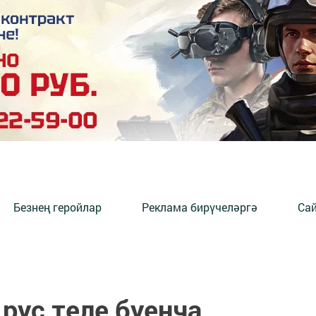
Безнең геройлар
Реклама бирүчеләргә
Сай
рус теле буенча