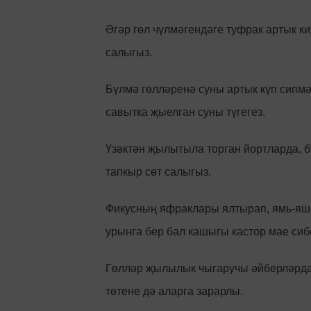
Әгәр гөл чүлмәгендәге туфрак артык ки
салыгыз.
Бүлмә гөлләренә суны артык күп сипмәге
савытка җыелган суны түгегез.
Үзәктән җылытыла торган йортларда, б
тапкыр сөт салыгыз.
Фикусның яфраклары ялтырап, ямь-яше
урынга бер бал кашыгы кастор мае сиб
Гөлләр җылылык чыгаручы әйберләрдән
төтене дә аларга зарарлы.