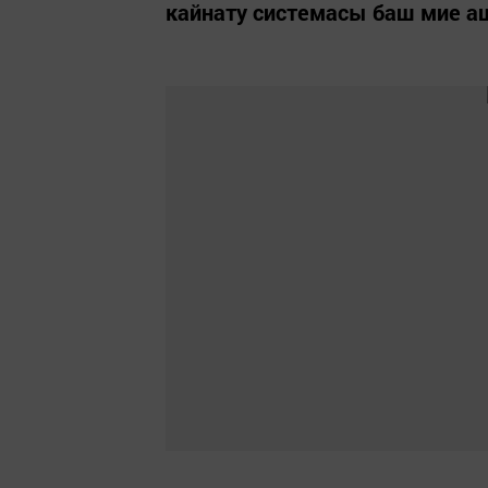
кайнату системасы баш мие аш