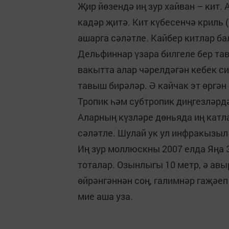
Җир йөзендә иң зур хайван – кит.
кадәр җитә. Кит күбесенчә криль 
ашарга сәләтле. Кайбер китлар ба
Дельфиннар үзара билгеле бер та
вакытта алар чәрелдәгән кебек с
тавыш бирәләр. Ә кайчак эт өргән
Тропик һәм субтропик диңгезләрд
Аларның күзләре дөньяда иң катл
сәләтле. Шулай ук ул инфракызыл
Иң зур моллюскны 2007 елда Яңа
тоталар. Озынлыгы 10 метр, ә ав
өйрәнгәннән соң, галимнәр гаҗәе
мие аша уза.