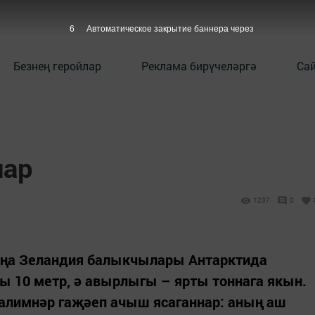
5
Автоматическое закрытие баннера через
Безнең геройлар
Реклама бирүчеләргә
Сай
лар
1237
0
Яңа Зеландия балыкчылары Антарктида
ы 10 метр, ә авырлыгы – ярты тоннага якын.
галимнәр гаҗәеп ачыш ясаганнар: аның аш