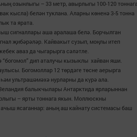
 Аның озынлыгы – 33 метр, авырлыгы 100-120 тоннаг
(вак кысла) белән туклана. Аларны көненә 3-5 тонна
лык та ярата.
выш сигналлары аша аралаша белә. Борчылган
игнал җибәрәләр. Кайвакыт сузып, моңлы итеп
 кебек аваз да чыгарырга сәләтле.
ә “богомол” дип аталучы кызыклы хайван яши.
аулысы. Богомоллар 12 төрдәге төсне аерырга
 һәм ультрашәмәхә нурларны да күрә ала.
 Зеландия балыкчылары Антарктида ярларыннан
ырлыгы – ярты тоннага якын. Моллюскны
п ачыш ясаганнар: аның аш кайнату системасы баш