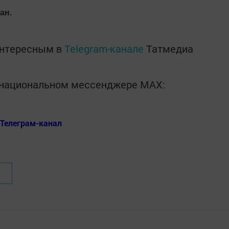
ан.
интересным в
Telegram-канале
Татмедиа
в национальном мессенджере MАХ:
Телеграм-канал