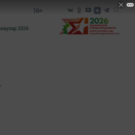
16+
лаулар 2026
0