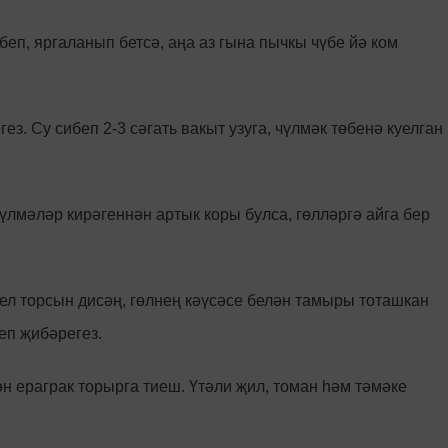
беп, яргаланып бетсә, аңа аз гына пычкы чүбе йә ком
з. Су сибеп 2-3 сәгать вакыт узуга, чүлмәк төбенә куелган
үлмәләр кирәгеннән артык коры булса, гөлләргә айга бер
л торсын дисәң, гөлнең кәүсәсе белән тамыры тоташкан
еп җибәрегез.
 ераграк торырга тиеш. Үтәли җил, томан һәм тәмәке