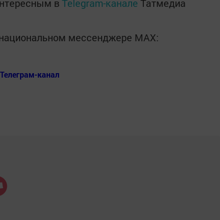
интересным в
Telegram-канале
Татмедиа
в национальном мессенджере MАХ:
Телеграм-канал