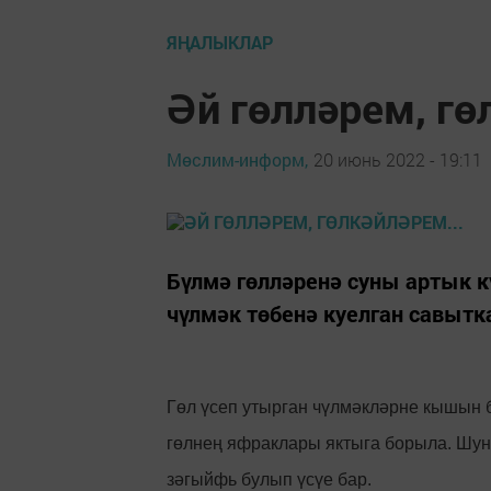
ЯҢАЛЫКЛАР
Әй гөлләрем, гө
Мөслим-информ,
20 июнь 2022 - 19:11
Бүлмә гөлләренә суны артык кү
чүлмәк төбенә куелган савытк
Гөл үсеп утырган чүлмәкләрне кышын 
гөлнең яфраклары яктыга борыла. Шу
зәгыйфь булып үсүе бар.