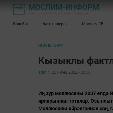
МӨСЛИМ-ИНФОРМ
"Авыл утлары" газетасы - Мөслим районы
Баш бит
Фотогалерея
Мөслим ТВ
ЯҢАЛЫКЛАР
Кызыклы факт
admin,
20 июнь 2022 - 20:38
Иң зур моллюскны 2007 елда 
ярларыннан тоталар. Озынлыг
Моллюскны өйрәнгәннән соң, 