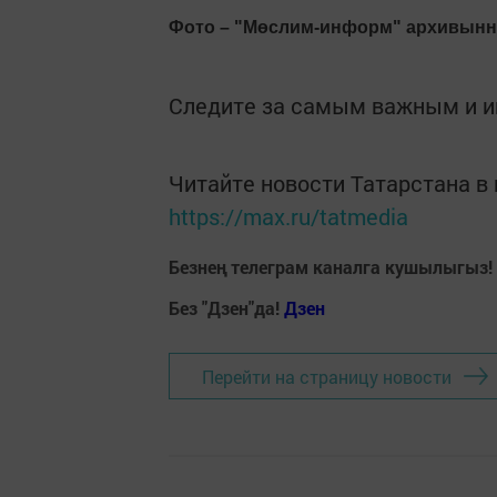
Фото – "Мөслим-информ" архивынн
Следите за самым важным и 
Читайте новости Татарстана 
https://max.ru/tatmedia
Безнең телеграм каналга кушылыгыз!
Без "Дзен"да!
Д
зен
Перейти на страницу новости