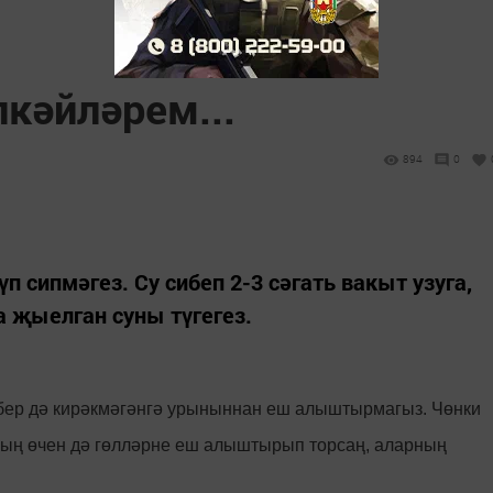
лкәйләрем...
894
0
п сипмәгез. Су сибеп 2-3 сәгать вакыт узуга,
а җыелган суны түгегез.
бер дә кирәкмәгәнгә урыныннан еш алыштырмагыз. Чөнки
ның өчен дә гөлләрне еш алыштырып торсаң, аларның