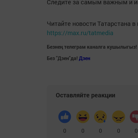
Следите за самым важным и 
Читайте новости Татарстана 
https://max.ru/tatmedia
Безнең телеграм каналга кушылыгыз!
Без "Дзен"да!
Д
зен
Оставляйте реакции
0
0
0
0
0