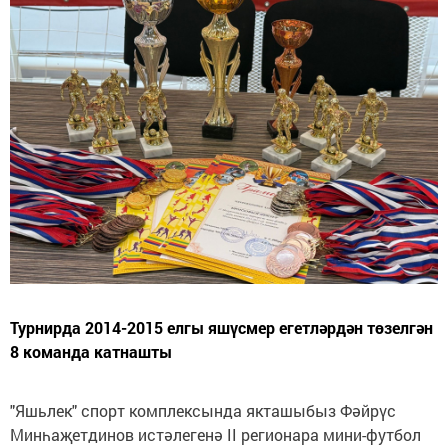
Турнирда 2014-2015 елгы яшүсмер егетләрдән төзелгән
8 команда катнашты
"Яшьлек" спорт комплексында якташыбыз Фәйрүс
Минһаҗетдинов истәлегенә II регионара мини-футбол