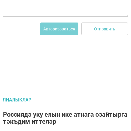
Отправить
Авторизоваться
ЯҢАЛЫКЛАР
Россиядә уку елын ике атнага озайтырга
тәкъдим иттеләр