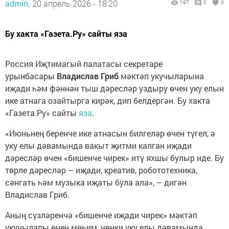
admin,
20 апрель 2026 - 18:20
197
0
0
Бу хакта «Газета.Ру» сайты яза
Россия Иҗтимагый палатасы секретаре
урынбасары
Владислав Гриб
мәктәп укучыларына
иҗади һәм фәннән тыш дәресләр уздыру өчен уку елын
ике атнага озайтырга кирәк, дип белдергән. Бу хакта
«Газета.Ру» сайты
яза
.
«Июньнең беренче ике атнасын билгеләр өчен түгел, ә
уку елы дәвамында вакыт җитми калган иҗади
дәресләр өчен «бишенче чирек» итү яхшы булыр иде. Бу
төрле дәресләр – иҗади, креатив, робототехника,
сәнгать һәм музыка иҗаты була ала», – дигән
Владислав Гриб.
Аның сүзләренчә «бишенче иҗади чирек» мәктәп
укучылары өчен мөһим, чөнки уку елы дәвамында