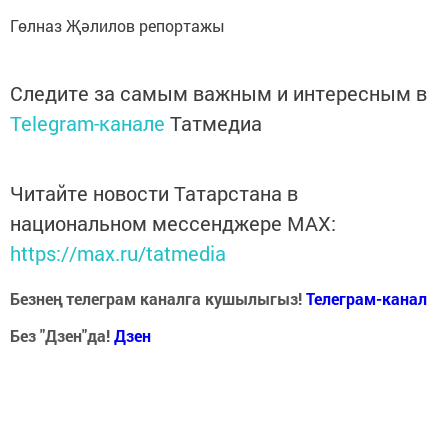
Гөлназ Җәлилов репортажы
Следите за самым важным и интересным в
Telegram-канале
Татмедиа
Читайте новости Татарстана в
национальном мессенджере MАХ:
https://max.ru/tatmedia
Безнең телеграм каналга кушылыгыз!
Телеграм-канал
Без "Дзен"да!
Д
зен