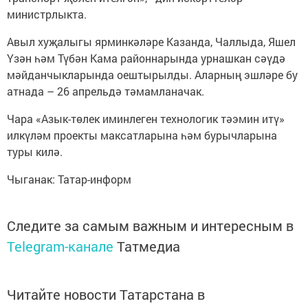
министрлыкта.
Авыл хуҗалыгы ярминкәләре Казанда, Чаллыда, Яшел
Үзән һәм Түбән Кама районнарында урнашкан сәүдә
мәйданчыкларында оештырылды. Аларның эшләре бу
атнада – 26 апрельдә тәмамланачак.
Чара «Азык-төлек иминлеген технологик тәэмин итү»
илкүләм проекты максатларына һәм бурычларына
туры килә.
Чыганак: Татар-информ
Следите за самым важным и интересным в
Telegram-канале
Татмедиа
Читайте новости Татарстана в