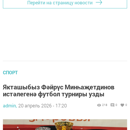
Перейти на страницу новости
СПОРТ
Якташыбыз Фәйрүс Минһаҗетдинов
истәлегенә футбол турниры узды
admin,
20 апрель 2026 - 17:20
218
0
0