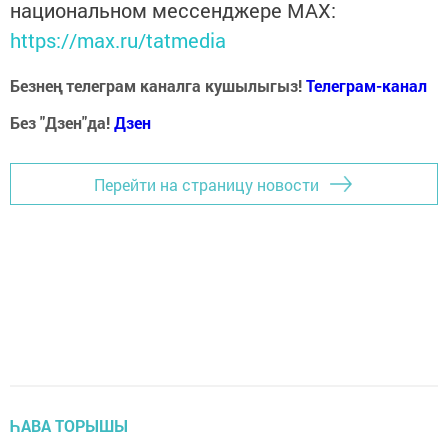
национальном мессенджере MАХ:
https://max.ru/tatmedia
Безнең телеграм каналга кушылыгыз!
Телеграм-канал
Без "Дзен"да!
Д
зен
Перейти на страницу новости
ҺАВА ТОРЫШЫ