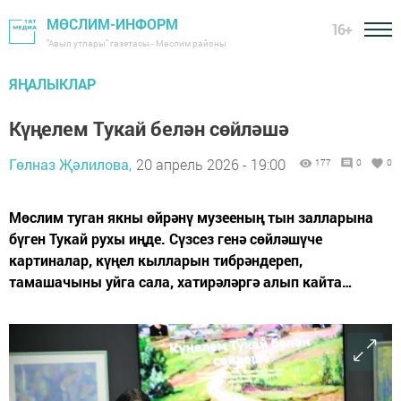
МӨСЛИМ-ИНФОРМ
16+
"Авыл утлары" газетасы - Мөслим районы
ЯҢАЛЫКЛАР
Күңелем Тукай белән сөйләшә
Гөлназ Җәлилова,
20 апрель 2026 - 19:00
177
0
0
Мөслим туган якны өйрәнү музееның тын залларына
бүген Тукай рухы иңде. Сүзсез генә сөйләшүче
картиналар, күңел кылларын тибрәндереп,
тамашачыны уйга сала, хатирәләргә алып кайта…