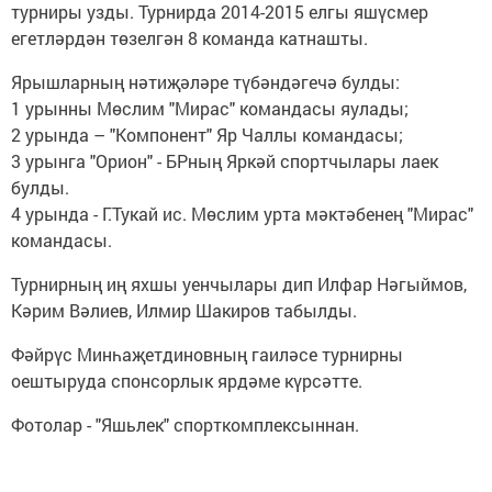
турниры узды. Турнирда 2014-2015 елгы яшүсмер
егетләрдән төзелгән 8 команда катнашты.
Ярышларның нәтиҗәләре түбәндәгечә булды:
1 урынны Мөслим "Мирас" командасы яулады;
2 урында – "Компонент" Яр Чаллы командасы;
3 урынга "Орион" - БРның Яркәй спортчылары лаек
булды.
4 урында - Г.Тукай ис. Мөслим урта мәктәбенең "Мирас"
командасы.
Турнирның иң яхшы уенчылары дип Илфар Нәгыймов,
Кәрим Вәлиев, Илмир Шакиров табылды.
Фәйрүс Минһаҗетдиновның гаиләсе турнирны
оештыруда спонсорлык ярдәме күрсәтте.
Фотолар - "Яшьлек" спорткомплексыннан.