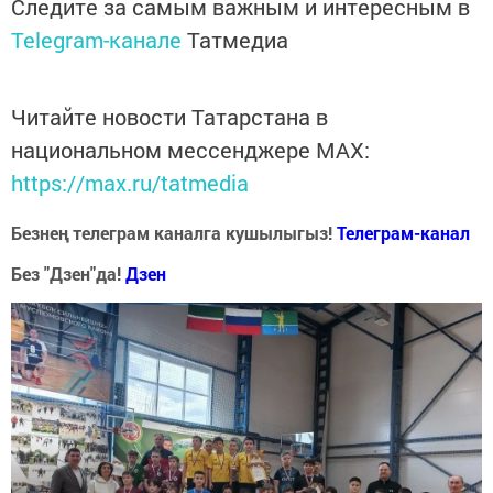
Следите за самым важным и интересным в
Telegram-канале
Татмедиа
Читайте новости Татарстана в
национальном мессенджере MАХ:
https://max.ru/tatmedia
Безнең телеграм каналга кушылыгыз!
Телеграм-канал
Без "Дзен"да!
Д
зен