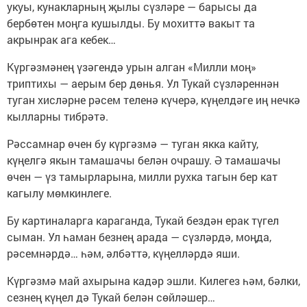
укуы, кунакларның җылы сүзләре — барысы да
бербөтен моңга кушылды. Бу мохиттә вакыт та
акрынрак ага кебек…
Күргәзмәнең үзәгендә урын алган «Милли моң»
триптихы — аерым бер дөнья. Ул Тукай сүзләреннән
туган хисләрне рәсем теленә күчерә, күңелдәге иң нечкә
кылларны тибрәтә.
Рәссамнар өчен бу күргәзмә — туган якка кайту,
күңелгә якын тамашачы белән очрашу. Ә тамашачы
өчен — үз тамырларына, милли рухка тагын бер кат
кагылу мөмкинлеге.
Бу картиналарга караганда, Тукай бездән ерак түгел
сыман. Ул һаман безнең арада — сүзләрдә, моңда,
рәсемнәрдә… һәм, әлбәттә, күңелләрдә яши.
Күргәзмә май ахырына кадәр эшли. Килегез һәм, бәлки,
сезнең күңел дә Тукай белән сөйләшер…