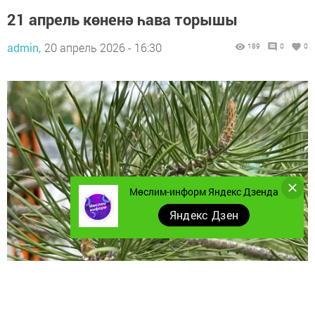
21 апрель көненә һава торышы
admin,
20 апрель 2026 - 16:30
189
0
0
Мөслим-информ Яндекс Дзенда
Яндекс Дзен