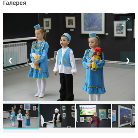
Галерея
❮
❯