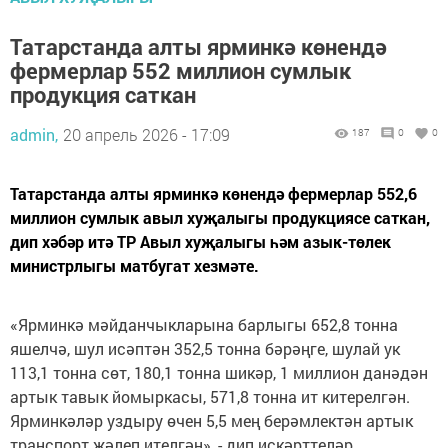
Татарстанда алты ярминкә көнендә
фермерлар 552 миллион сумлык
продукция саткан
admin,
20 апрель 2026 - 17:09
187
0
0
Татарстанда алты ярминкә көнендә фермерлар 552,6
миллион сумлык авыл хуҗалыгы продукциясе саткан,
дип хәбәр итә ТР Авыл хуҗалыгы һәм азык-төлек
министрлыгы матбугат хезмәте.
«Ярминкә мәйданчыкларына барлыгы 652,8 тонна
яшелчә, шул исәптән 352,5 тонна бәрәңге, шулай ук
113,1 тонна сөт, 180,1 тонна шикәр, 1 миллион данәдән
артык тавык йомыркасы, 571,8 тонна ит китерелгән.
Ярминкәләр уздыру өчен 5,5 мең берәмлектән артык
транспорт җәлеп ителгән», - дип искәрттеләр