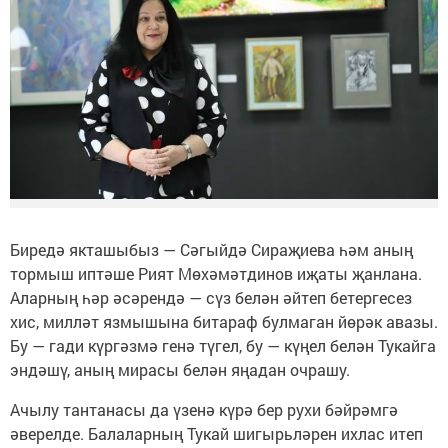
Биредә якташыбыз — Сәгыйдә Сираҗиева һәм аның
тормыш иптәше Рият Мөхәмәтдинов иҗаты җанлана.
Аларның һәр әсәрендә — сүз белән әйтеп бетергесез
хис, милләт язмышына битараф булмаган йөрәк авазы.
Бу — гади күргәзмә генә түгел, бу — күңел белән Тукайга
эндәшү, аның мирасы белән яңадан очрашу.
Ачылу тантанасы да үзенә күрә бер рухи бәйрәмгә
әверелде. Балаларның Тукай шигырьләрен ихлас итеп