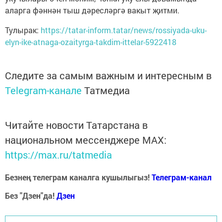
аларга фәннән тыш дәресләргә вакыт җитми.
Тулырак:
https://tatar-inform.tatar/news/rossiyada-uku-
elyn-ike-atnaga-ozaityrga-takdim-ittelar-5922418
Следите за самым важным и интересным в
Telegram-канале
Татмедиа
Читайте новости Татарстана в
национальном мессенджере MАХ:
https://max.ru/tatmedia
Безнең телеграм каналга кушылыгыз!
Телеграм-канал
Без "Дзен"да!
Д
зен