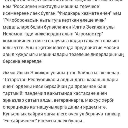
һәм "Россиянең мактаулы машина төзүчесе"
исемнәренә лаек булган, "Фидакарь хезмәте өчен" һәм
"РФ оборонасын ныгытуга керткән өлеше өчен"
медальләре белән бүләкләнгән Илгиз Зәкиҗан улы
Исламов гади инженердан алып "Агромастер"
компаниясенә нигез салучыга кадәр гаҗәеп тормыш
юлы үтте. Аның җитәкчелегендә предприятие Россия
авыл хуҗалыгы машиналары төзелеше лидерларының
берсенә әверелде.
Әмма Илгиз Зәкиҗан улының төп байлыгы - кешеләр.
"Татарстан Республикасы алдындагы казанышлары
өчен" ордены иясе беркайчан да ярдәмнән баш
тартмый: пандемия вакытында хастаханә өчен
җиһазлар сатып алды, ветераннарга, махсус хәрби
операциядә катнашучыларга даими ярдәм итә.
Күпьеллык хәйрия эшчәнлеге өчен ул берничә тапкыр
"Ел хәйриячесе" исеменә лаек булды.