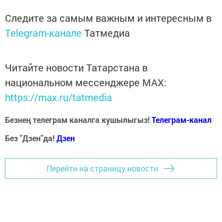
Следите за самым важным и интересным в
Telegram-канале
Татмедиа
Читайте новости Татарстана в
национальном мессенджере MАХ:
https://max.ru/tatmedia
Безнең телеграм каналга кушылыгыз!
Телеграм-канал
Без "Дзен"да!
Д
зен
Перейти на страницу новости