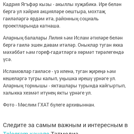
Кадрия Ягъфәр кызы - акыллы хуҗабикә. Ире белән
бергә ул хәйрия акцияләре оештыра, мохтаҗ
гаиләләргә ярдәм итә, районның социаль
проектларында катнаша.
Аларның балалары Лилия һәм Ислам әтиләре белән
бергә гаилә эшен дәвам итәләр. Оныклар туган якка
мәхәббәт һәм гореф-гадәтләргә хөрмәт тирәлегендә
үсә.
Исламовлар гаиләсе - үз иленә, туган җиреңә һәм
кешеләргә тугры калып, уңышка ирешү үрнәге ул.
Аларның тормышы - якташлары турында кайгыртып,
халыкка хезмәт итүнең якты үрнәге ул.
Фото - Мөслим ГХАТ бүлеге архивыннан.
Следите за самым важным и интересным в
Telegram-канале
Татмедиа