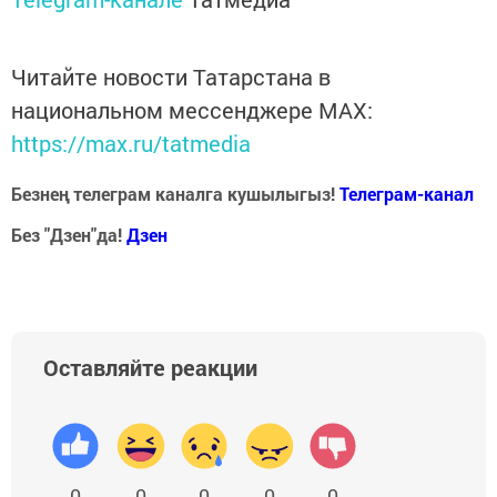
Читайте новости Татарстана в
национальном мессенджере MАХ:
https://max.ru/tatmedia
Безнең телеграм каналга кушылыгыз!
Телеграм-канал
Без "Дзен"да!
Д
зен
Оставляйте реакции
0
0
0
0
0