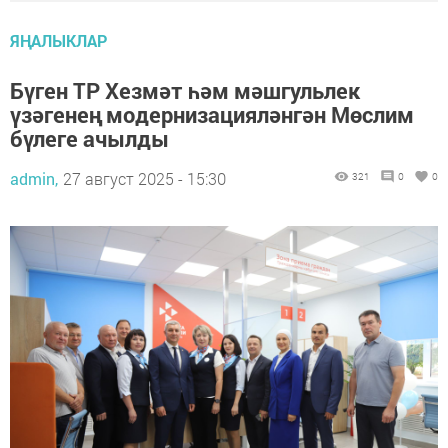
ЯҢАЛЫКЛАР
Бүген ТР Хезмәт һәм мәшгульлек
үзәгенең модернизацияләнгән Мөслим
бүлеге ачылды
admin,
27 август 2025 - 15:30
321
0
0