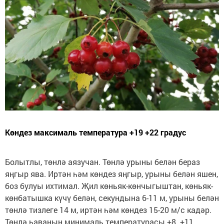
Көндез максималь температура +19 +22 градус
Болытлы, төнлә аязучан. Төнлә урыны белән бераз
яңгыр ява. Иртән һәм көндез яңгыр, урыны белән яшен,
боз булуы ихтимал. Җил көньяк-көнчыгыштан, көньяк-
көнбатышка күчү белән, секундына 6-11 м, урыны белән
төнлә тизлеге 14 м, иртән һәм көндез 15-20 м/с кадәр.
Төнлә һаваның минималь температурасы +8..+11