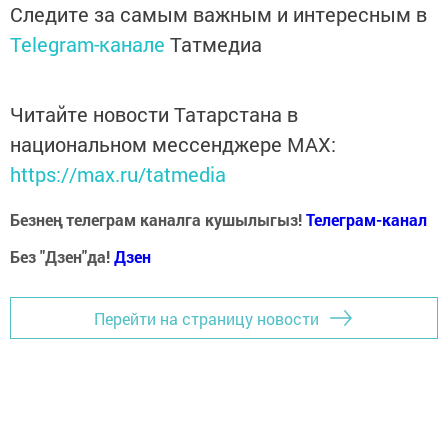
Следите за самым важным и интересным в
Telegram-канале
Татмедиа
Читайте новости Татарстана в
национальном мессенджере MАХ:
https://max.ru/tatmedia
Безнең телеграм каналга кушылыгыз!
Телеграм-канал
Без "Дзен"да!
Д
зен
Перейти на страницу новости