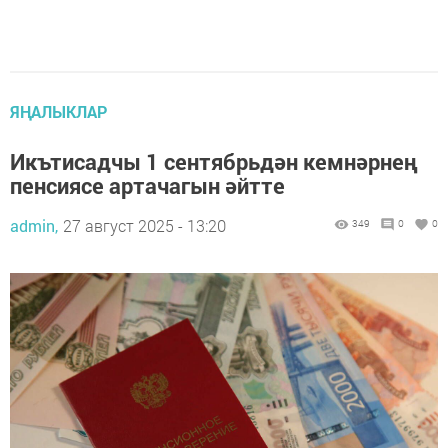
ЯҢАЛЫКЛАР
Икътисадчы 1 сентябрьдән кемнәрнең
пенсиясе артачагын әйтте
admin,
27 август 2025 - 13:20
349
0
0