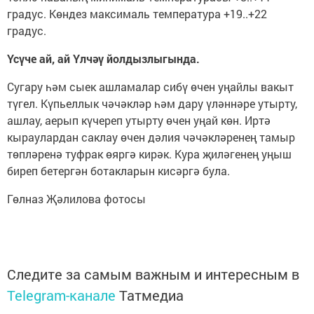
градус. Көндез максималь температура +19..+22
градус.
Үсүче ай, ай Үлчәү йолдызлыгында.
Сугару һәм сыек ашламалар сибү өчен уңайлы вакыт
түгел. Күпьеллык чәчәкләр һәм дару үләннәре утырту,
ашлау, аерып күчереп утырту өчен уңай көн. Иртә
кыраулардан саклау өчен дәлия чәчәкләренең тамыр
төпләренә туфрак өяргә кирәк. Кура җиләгенең уңыш
биреп бетергән ботакларын кисәргә була.
Гөлназ Җәлилова фотосы
Следите за самым важным и интересным в
Telegram-канале
Татмедиа