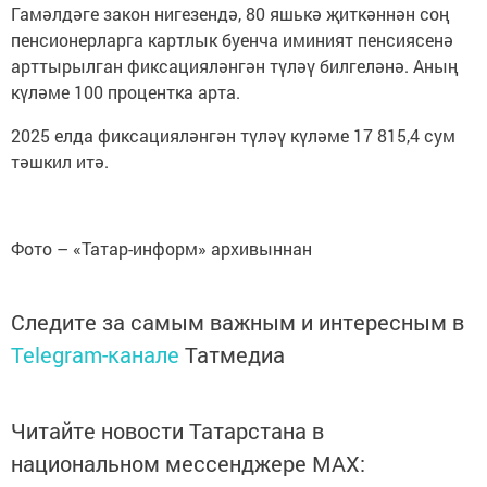
Гамәлдәге закон нигезендә, 80 яшькә җиткәннән соң
пенсионерларга картлык буенча иминият пенсиясенә
арттырылган фиксацияләнгән түләү билгеләнә. Аның
күләме 100 процентка арта.
2025 елда фиксацияләнгән түләү күләме 17 815,4 сум
тәшкил итә.
Фото – «Татар-информ» архивыннан
Следите за самым важным и интересным в
Telegram-канале
Татмедиа
Читайте новости Татарстана в
национальном мессенджере MАХ: