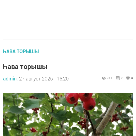
ҺАВА ТОРЫШЫ
Һава торышы
admin,
27 август 2025 - 16:20
311
0
0