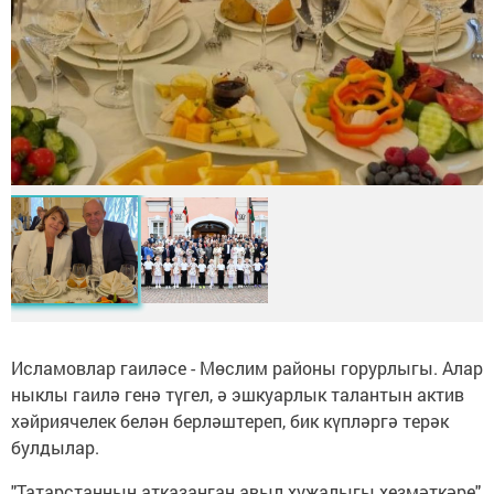
Исламовлар гаиләсе - Мөслим районы горурлыгы. Алар
ныклы гаилә генә түгел, ә эшкуарлык талантын актив
хәйриячелек белән берләштереп, бик күпләргә терәк
булдылар.
"Татарстанның атказанган авыл хуҗалыгы хезмәткәре"