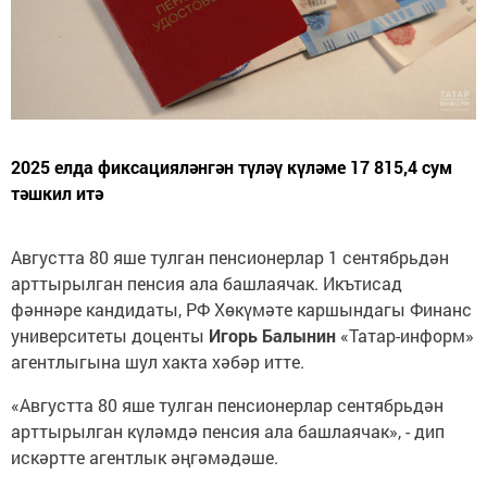
2025 елда фиксацияләнгән түләү күләме 17 815,4 сум
тәшкил итә
Августта 80 яше тулган пенсионерлар 1 сентябрьдән
арттырылган пенсия ала башлаячак. Икътисад
фәннәре кандидаты, РФ Хөкүмәте каршындагы Финанс
университеты доценты
Игорь Балынин
«Татар-информ»
агентлыгына шул хакта хәбәр итте.
«Августта 80 яше тулган пенсионерлар сентябрьдән
арттырылган күләмдә пенсия ала башлаячак», - дип
искәртте агентлык әңгәмәдәше.