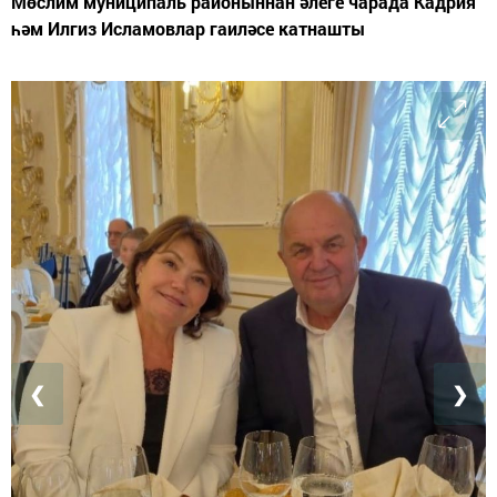
Мөслим муниципаль районыннан әлеге чарада Кадрия
һәм Илгиз Исламовлар гаиләсе катнашты
❮
❯