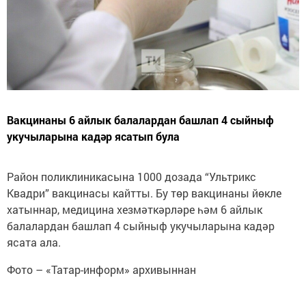
Вакцинаны 6 айлык балалардан башлап 4 сыйныф
укучыларына кадәр ясатып була
Район поликлиникасына 1000 дозада “Ультрикс
Квадри” вакцинасы кайтты. Бу төр вакцинаны йөкле
хатыннар, медицина хезмәткәрләре һәм 6 айлык
балалардан башлап 4 сыйныф укучыларына кадәр
ясата ала.
Фото – «Татар-информ» архивыннан