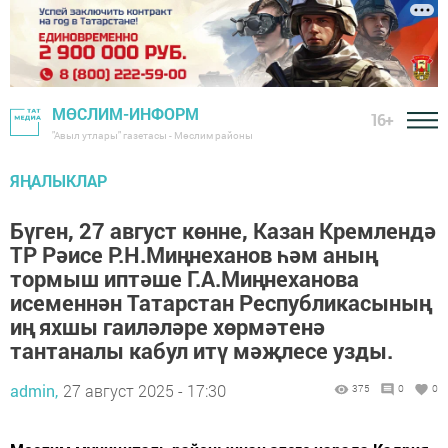
МӨСЛИМ-ИНФОРМ
16+
"Авыл утлары" газетасы - Мөслим районы
ЯҢАЛЫКЛАР
Бүген, 27 август көнне, Казан Кремлендә
ТР Рәисе Р.Н.Миңнеханов һәм аның
тормыш иптәше Г.А.Миңнеханова
исеменнән Татарстан Республикасының
иң яхшы гаиләләре хөрмәтенә
тантаналы кабул итү мәҗлесе узды.
admin,
27 август 2025 - 17:30
375
0
0