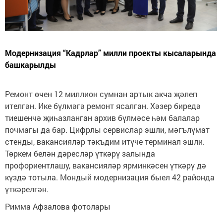
Модернизация “Кадрлар” милли проекты кысаларында
башкарылды
Ремонт өчен 12 миллион сумнан артык акча җәлеп
ителгән. Ике бүлмәгә ремонт ясалган. Хәзер биредә
тиешенчә җиһазланган архив бүлмәсе һәм балалар
почмагы да бар. Цифрлы сервислар эшли, мәгълүмат
стенды, вакансияләр тәкъдим итүче терминал эшли.
Төркем белән дәресләр үткәрү залында
профориентлашу, вакансияләр ярминкәсен үткәрү дә
күздә тотыла. Мондый модернизация быел 42 районда
үткәрелгән.
Римма Афзалова фотолары