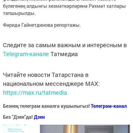
бүлегенең алдынгы хезмәткәрләренә Рәхмәт хатлары
тапшырылды.
Фәридә Гайнетдинова репортажы.
Следите за самым важным и интересным в
Telegram-канале
Татмедиа
Читайте новости Татарстана в
национальном мессенджере MАХ:
https://max.ru/tatmedia
Безнең телеграм каналга кушылыгыз!
Телеграм-канал
Без "Дзен"да!
Д
зен