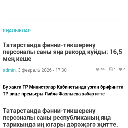
ЯҢАЛЫКЛАР
Татарстанда фәнни-тикшеренү
персоналы саны яңа рекорд куйды: 16,5
мең кеше
admin,
3 февраль 2026 - 17:30
204
0
0
Бу хакта ТР Министрлар Кабинетында узган брифингта
ТР вице-премьеры Ләйлә Фазлыева хәбәр итте
Татарстанда фәнни-тикшеренү
персоналы саны республиканың яңа
тарихында иң югары дәрәҗәгә җитте.