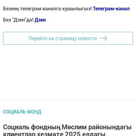
Безнең телеграм каналга кушылыгыз!
Телеграм-канал
Без "Дзен"да!
Д
зен
Перейти на страницу новости
СОЦИАЛЬ ФОНД
Социаль фондның Мөслим районындагы
клиентлар хезмәте 2025 елдагы