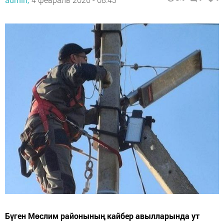
Бүген Мөслим районының кайбер авылларында ут