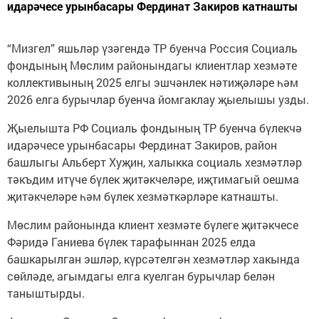
идарәчесе урынбасары Фердинат Закиров катнашты
“Мизгел” яшьләр үзәгендә ТР буенча Россия Социаль
фондының Мөслим районындагы клиентлар хезмәте
коллективының 2025 елгы эшчәнлек нәтиҗәләре һәм
2026 елга бурычлар буенча йомгаклау җыелышы узды.
Җыелышта РФ Социаль фондының ТР буенча бүлекчә
идарәчесе урынбасары Фердинат Закиров, район
башлыгы Альберт Хуҗин, халыкка социаль хезмәтләр
тәкъдим итүче бүлек җитәкчеләре, иҗтимагый оешма
җитәкчеләре һәм бүлек хезмәткәрләре катнашты.
Мөслим районында клиент хезмәте бүлеге җитәкчесе
Фәридә Ганиева бүлек тарафыннан 2025 елда
башкарылган эшләр, күрсәтелгән хезмәтләр хакында
сөйләде, агымдагы елга куелган бурычлар белән
таныштырды.