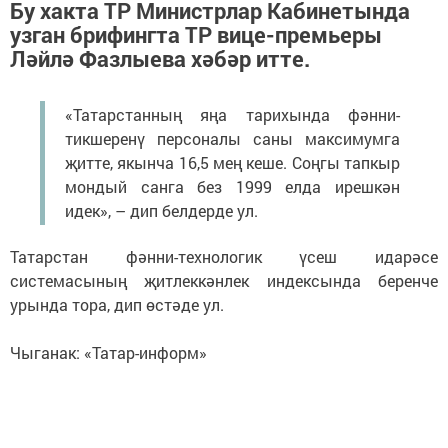
Бу хакта ТР Министрлар Кабинетында
узган брифингта ТР вице-премьеры
Ләйлә Фазлыева хәбәр итте.
«Татарстанның яңа тарихында фәнни-
тикшеренү персоналы саны максимумга
җитте, якынча 16,5 мең кеше. Соңгы тапкыр
мондый санга без 1999 елда ирешкән
идек», – дип белдерде ул.
Татарстан фәнни-технологик үсеш идарәсе
системасының җитлеккәнлек индексында беренче
урында тора, дип өстәде ул.
Чыганак: «Татар-информ»