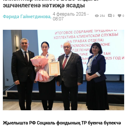
эшчәнлегенә нәтиҗә ясады
4 февраль 2026 -
Фәридә Гайнетдинова,
254
0
0
08:07
Җыелышта РФ Социаль фондының ТР буенча бүлекчә