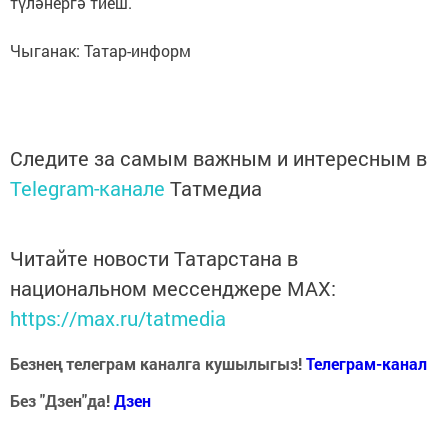
түләнергә тиеш.
Чыганак: Татар-информ
Следите за самым важным и интересным в
Telegram-канале
Татмедиа
Читайте новости Татарстана в
национальном мессенджере MАХ:
https://max.ru/tatmedia
Безнең телеграм каналга кушылыгыз!
Телеграм-канал
Без "Дзен"да!
Д
зен