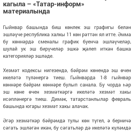
кагыла – «Татар-информ»
материалында
Гыйнвар башында биш көнлек эш графигы белән
эшләүче республика халкы 11 көн рәттән ял итте. Әмма
бу көннәрдә сменалы график буенча эшләүчеләр,
шулай ук эш бирүчеләр эшкә җәлеп иткән башка
категорияләр эшләде.
Хезмәт кодексы нигезендә, бәйрәм көнендә эш өчен
икеләтә түләнергә тиеш. Гыйнварда 1-8 гыйнвар
көннәре бәйрәм көннәре булып санала. Бу чорда һәр
эш көне өчен хезмәткәргә икеләтә хезмәт хакы
исәпләнергә тиеш. Димәк, татарстанлылар февраль
башында югары хезмәт хакы алачак.
Әгәр хезмәткәр бәйрәмдә тулы көн түгел, ә берничә
сәгать эшләгән икән, бу сәгатьләр дә икеләтә күләмдә