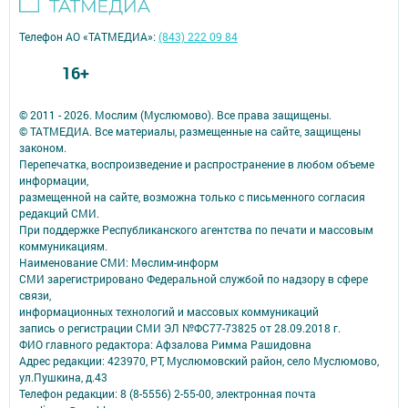
Телефон АО «ТАТМЕДИА»:
(843) 222 09 84
16+
© 2011 - 2026. Мослим (Муслюмово). Все права защищены.
© ТАТМЕДИА. Все материалы, размещенные на сайте, защищены
законом.
Перепечатка, воспроизведение и распространение в любом объеме
информации,
размещенной на сайте, возможна только с письменного согласия
редакций СМИ.
При поддержке Республиканского агентства по печати и массовым
коммуникациям.
Наименование СМИ: Мөслим-информ
СМИ зарегистрировано Федеральной службой по надзору в сфере
связи,
информационных технологий и массовых коммуникаций
запись о регистрации СМИ ЭЛ №ФС77-73825 от 28.09.2018 г.
ФИО главного редактора: Афзалова Римма Рашидовна
Адрес редакции: 423970, РТ, Муслюмовский район, село Муслюмово,
ул.Пушкина, д.43
Телефон редакции: 8 (8-5556) 2-55-00, электронная почта