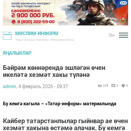
МӨСЛИМ-ИНФОРМ
16+
"Авыл утлары" газетасы - Мөслим районы
ЯҢАЛЫКЛАР
Бәйрәм көннәрендә эшләгән өчен
икеләтә хезмәт хакы түләнә
admin,
4 февраль 2026 - 09:37
225
0
0
Бу кемгә кагыла – «Татар-информ» материалында
Кайбер татарстанлылар гыйнвар ае өчен
хезмәт хакына өстәмә алачак. Бу кемгә