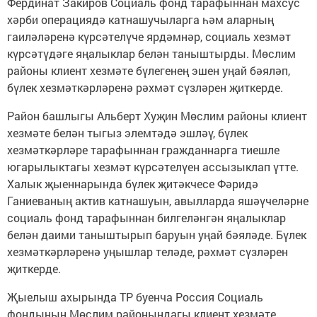
Фердинат Закиров Социаль фонд тарафыннан махсус
хәрби операциядә катнашучыларга һәм аларның
гаиләләренә күрсәтелүче ярдәмнәр, социаль хезмәт
күрсәтүдәге яңалыклар белән таныштырды. Мөслим
районы клиент хезмәте бүлегенең эшен уңай бәяләп,
бүлек хезмәткәрләренә рәхмәт сүзләрен җиткерде.
Район башлыгы Альберт Хуҗин Мөслим районы клиент
хезмәте белән тыгыз элемтәдә эшләү, бүлек
хезмәткәрләре тарафыннан гражданнарга тиешле
югарылыктагы хезмәт күрсәтелүен ассызыклап үтте.
Халык җыеннарында бүлек җитәкчесе Фәридә
Ганиеваның актив катнашуын, авылларда яшәүчеләрне
социаль фонд тарафыннан билгеләнгән яңалыклар
белән даими таныштырып баруын уңай бәяләде. Бүлек
хезмәткәрләренә уңышлар теләде, рәхмәт сүзләрен
җиткерде.
Җыелыш ахырында ТР буенча Россия Социаль
фондының Мөслим районындагы клиент хезмәте