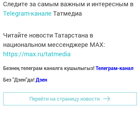
Следите за самым важным и интересным в
Telegram-канале
Татмедиа
Читайте новости Татарстана в
национальном мессенджере MАХ:
https://max.ru/tatmedia
Безнең телеграм каналга кушылыгыз!
Телеграм-канал
Без "Дзен"да!
Д
зен
Перейти на страницу новости