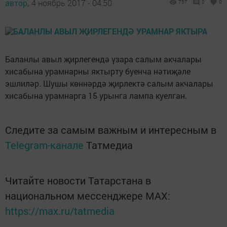
автор,
4 ноябрь 2017 - 04:50
757
0
0
Баланлы авыл җирлегендә үзара салым акчалары
хисабына урамнарны яктырту буенча нәтиҗәле
эшлиләр. Шушы көннәрдә җирлектә салым акчалары
хисабына урамнарга 15 урынга лампа куелган.
Следите за самым важным и интересным в
Telegram-канале
Татмедиа
Читайте новости Татарстана в
национальном мессенджере MАХ:
https://max.ru/tatmedia