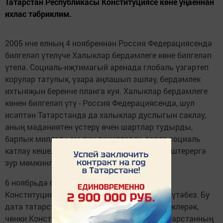
Татарстан Республикасы Конституциясе көне уңаеннан
ихлас тәбриклим.
2005 нче елның 4 ноябреннән Россия Федерациясендә
билгеләп үтелүче Халыклар бердәмлеге көне билгеләп
үтелә. Социаль-иҗтимагый аренада глобаль үзгәртеп
корулар татулык, үзара аңлашып эшләү, бердәмлек
ихтыяҗын беренче планга куя. Халыклар бердәмлеге
көнен билгеләп үтү - Россия Федерациясендә, шул
исәптән Татарстанда да халыклар дуслыгын саклау,
аның мәдәниятен үстерү өчен шартлар тудырды,
барлык милләт һәм дин вәкилләрен, төрле социаль
катлау кешеләрен һәм һөнәр ияләрен берләштерергә
зур мөмкинлек бирде.
6 ноябрьдә без Татарстан Республикасы
Конституциясенең 25 еллыгын да билгеләп үтәбез. Бу
дата татарстанлылар өчен тагын да истәлеклерәк,
чөнки Конституциябез, беренче чиратта, Татарстанның