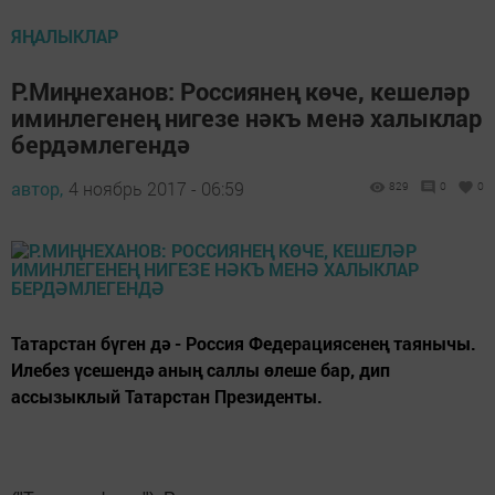
ЯҢАЛЫКЛАР
Р.Миңнеханов: Россиянең көче, кешеләр
иминлегенең нигезе нәкъ менә халыклар
бердәмлегендә
автор,
4 ноябрь 2017 - 06:59
829
0
0
Татарстан бүген дә - Россия Федерациясенең таянычы.
Илебез үсешендә аның саллы өлеше бар, дип
ассызыклый Татарстан Президенты.