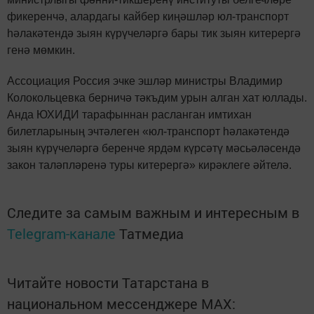
фикеренчә, алардагы кайбер киңәшләр юл-транспорт
һәлакәтендә зыян күрүчеләргә бары тик зыян китерергә
генә мөмкин.
Ассоциация Россия эчке эшләр министры Владимир
Колокольцевка берничә тәкъдим урын алган хат юллады.
Анда ЮХИДИ тарафыннан расланган имтихан
билетларының эчтәлеген «юл-транспорт һәлакәтендә
зыян күрүчеләргә беренче ярдәм күрсәтү мәсьәләсендә
закон таләпләренә туры китерергә» кирәклеге әйтелә.
Следите за самым важным и интересным в
Telegram-канале
Татмедиа
Читайте новости Татарстана в
национальном мессенджере MАХ: