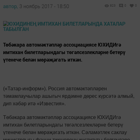
автор,
3 ноябрь 2017 - 18:50
823
0
0
Төбәкара автомәктәпләр ассоциациясе ЮХИДИгә
имтихан билетларындагы төгәлсезлекләрне бетерү
үтенече белән мөрәҗәгать иткән.
(«Татар-информ»). Россия автомәктәпләрен
тәмамлаучылар ашыгыч ярдәмне дөрес күрсәтә алмый,
дип хәбәр итә «Известия».
Төбәкара автомәктәпләр ассоциациясе ЮХИДИгә
имтихан билетларындагы төгәлсезлекләрне бетерү
үтенече белән мөрәҗәгать иткән. Сәламәтлек саклау
министрлыгы фәнни-тикшеренү институты белгечләре