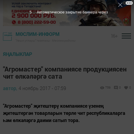
4
Автоматическое закрытие баннера через
МӨСЛИМ-ИНФОРМ
16+
"Авыл утлары" газетасы - Мөслим районы
ЯҢАЛЫКЛАР
"Агромастер" компаниясе продукциясен
чит өлкәләргә сата
автор,
4 ноябрь 2017 - 07:59
759
0
0
"Агромастер" җитештерү компаниясе үзенең
җитештергән товарларын төрле чит республикаларга
һәм өлкәләргә даими сатып тора.