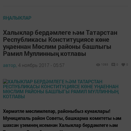
ЯҢАЛЫКЛАР
Халыклар бердәмлеге һәм Татарстан
Республикасы Конституциясе көне
уңаеннан Мөслим районы башлыгы
Рамил Муллинның котлавы
автор,
4 ноябрь 2017 - 05:57
1093
0
0
Хөрмәтле мөслимлеләр, районыбыз кунаклары!
Муниципаль район Советы, башкарма комитеты һәм
шәхсән үземнең исемнән Халыклар бердәмлеге һәм