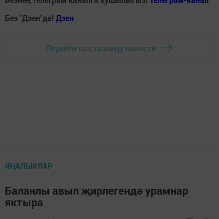
Без "Дзен"да!
Д
зен
Перейти на страницу новости
ЯҢАЛЫКЛАР
Баланлы авыл җирлегендә урамнар
яктыра