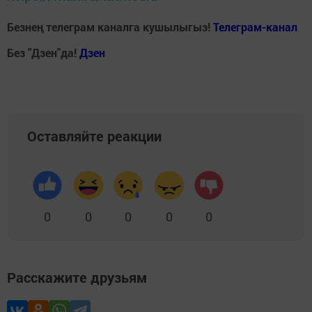
Безнең телеграм каналга кушылыгыз!
Телеграм-канал
Без "Дзен"да!
Д
зен
Оставляйте реакции
0
0
0
0
0
Расскажите друзьям