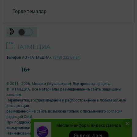
Төрле темалар
Телефон АО «ТАТМЕДИА»:
(843) 222 09 84
16+
© 2011 - 2026. Мослим (Муслюмово). Все права защищены.
© ТАТМЕДИА. Все материалы, размещенные на сайте, защищены
законом.
Перепечатка, воспроизведение и распространение в любом объеме
информации,
размещенной на сайте, возможна только с письменного согласия
редакций СМИ.
При поддержке Республиканского агентства по печати и массовым
Мөслим-информ Яндекс Дзенда
коммуникациям.
Наименование СМИ: Мөслим-информ
Яндекс Дзен