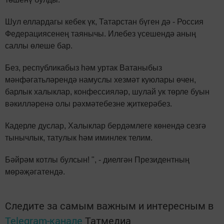
Шул еллардагы кебек үк, Татарстан бүген дә - Россия
Федерациясенең таянычы. Илебез үсешендә аның
саллы өлеше бар.
Без, республикабыз һәм уртак Ватаныбыз
мәнфәгатьләрендә намуслы хезмәт куюлары өчен,
барлык халыклар, конфессияләр, шулай ук төрле буын
вәкилләренә олы рәхмәтебезне җиткерәбез.
Кадерле дуслар, Халыклар бердәмлеге көнендә сезгә
тынычлык, татулык һәм иминлек телим.
Бәйрәм котлы булсын! ", - диелгән Президентның
мөрәҗәгатендә.
Следите за самым важным и интересным в
Telegram-канале
Татмедиа