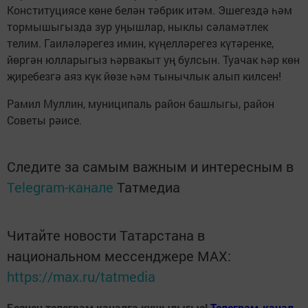
Конституциясе көне белән тәбрик итәм. Эшегездә һәм
тормышыгызда зур уңышлар, ныклы сәламәтлек
телим. Гаиләләрегез имин, күңелләрегез күтәренке,
йөргән юлларыгыз һәрвакыт уң булсын. Туачак һәр көн
җиребезгә аяз күк йөзе һәм тынычлык алып килсен!
Рамил Муллин, муниципаль район башлыгы, район
Советы рәисе.
Следите за самым важным и интересным в
Telegram-канале
Татмедиа
Читайте новости Татарстана в
национальном мессенджере MАХ:
https://max.ru/tatmedia
Безнең телеграм каналга кушылыгыз!
Телеграм-канал