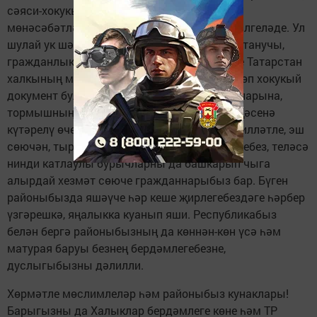
сәяси-хокукый статусын, аның федератив
мөнәсәбәтләр системасындагы урынын билгеләде. Ул
шулай ук шәхес хокукларын һәм ирекләрен танучы,
гражданлык җәмгыяте төзүдә күпмилләтле Татарстан
халкының мәнфагатьләрен исәпкә алучы төп хокукый
документ булып тора. Үсешнең яңа баскычларына,
тормышның яңа сыйфатларына һәм дәрәҗәсенә
күтәрелү өчен безнең дус-тату яшәүче күпмилләтле, эш
сөючән, тырыш халкыбыз, белемле яшьләребез, теләсә
нинди катлаулы бурычларны да башкарып чыга
алырдай хезмәт сөюче гражданнарыбыз бар. Бүген
районыбызда яшәүче һәр кеше җирлегебездәге һәрбер
үзгәрешкә, яңалыкка куанып яши. Республикабыз
белән бергә районыбызның да көннән-көн үсә һәм
матурая баруы безнең бердәмлегебезне,
дуслыгыбызны дәлилли.
Хөрмәтле мөслимлеләр һәм районыбыз кунаклары!
Барыгызны да Халыклар бердәмлеге көне һәм ТР