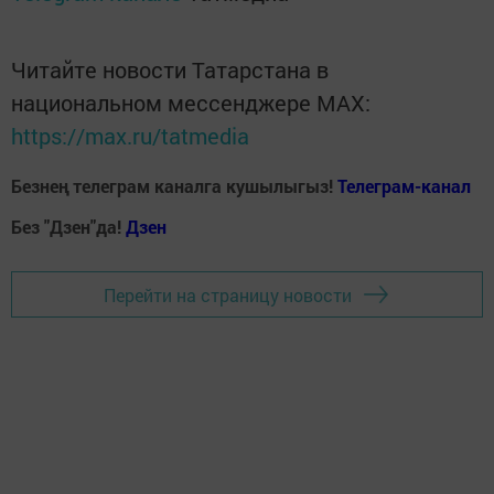
Читайте новости Татарстана в
национальном мессенджере MАХ:
https://max.ru/tatmedia
Безнең телеграм каналга кушылыгыз!
Телеграм-канал
Без "Дзен"да!
Д
зен
Перейти на страницу новости