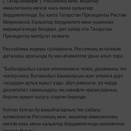
("Татар-информ"). Россиянең көче, кешеләр
иминлегенең нигезе нәкъ менә халыклар
бердәмлегендә. Бу хакта Татарстан Президенты Рөстәм
Миңнеханов Халыклар бердәмлеге көне уңаеннан
мөрәҗәгатендә белдерә, дип хәбәр итә Татарстан
Президенты матбугат хезмәте.
Республика лидеры сүзләренчә, Россиянең истәлекле
даталары арасында бу көн әһәмиятле урын алып тора.
"Бабаларыбыз халык ополчениесе төзеп, дошманны тез
чүктергәнгә, Ватаныбыз башкаласын азат иткәнгә дүрт
гасырдан артык вакыт узды. Шул рәвешчә, ул чорда
дәүләтебез тарихындагы иң хәвефле кризисларның
берсен җиңеп чыгуга этәргеч бирелде.
Күптән булган бу вакыйгаларның төп сабагы
күпмилләтле Россиянең көче, кешеләр иминлегенең
нигезе нәкъ менә халыклар бердәмлегендә икәнлегенә
төшенү булды.