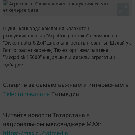
Шушы көннәрдә компания Казахстан
республикасының "АгроСпецТехника" оешмасына
"Diskomaster 6,2х4" дисклы агрегатын озатты. Шулай ук
Волгоград өлкәсенең "Техноторг" җәмгыятенә
"Megadisk-15000" киң алымлы дисклы агрегатын
җибәрде.
Следите за самым важным и интересным в
Telegram-канале
Татмедиа
Читайте новости Татарстана в
национальном мессенджере MАХ:
https://max.ru/tatmedia