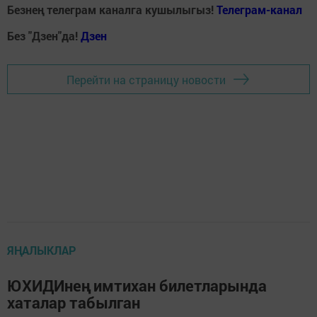
Безнең телеграм каналга кушылыгыз!
Телеграм-канал
Без "Дзен"да!
Д
зен
Перейти на страницу новости
ЯҢАЛЫКЛАР
ЮХИДИнең имтихан билетларында
хаталар табылган