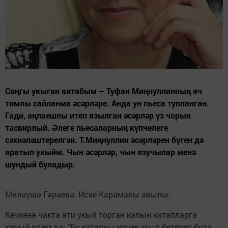
Соңгы укыган китабым – Туфан Миңнуллинның өч
томлы сайланма әсәрләре. Анда ун пьеса тупланган.
Гади, аңлаешлы итеп язылган әсәрләр үз чорын
тасвирлый. Әлеге пьесаларның күпчелеге
сәхнәләштерелгән. Т.Миңнуллин әсәрләрен бүген дә
яратып укыйм. Чын әсәрләр, чын язучылар менә
шундый буладыр.
Миләүшә Гәрәева. Иске Карамалы авылы:
Кечкенә чакта әти укый торган калын китапларга
карый идем дә: “Бу китапны ничек укып бетереп була