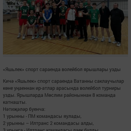
«Яшьлек» спорт сараенда волейбол ярышлары узды
Кичә «Яшьлек» спорт сараенда Ватанны саклаучылар
көне уңаеннан ир-атлар арасында волейбол турниры
узды. Ярышларда Мөслим районыннан 8 команда
катнашты.
Нәтиҗәләр буенча:
1 урынны - ПМ командасы яулады,
2 урынны – Илтранс 2 командасы алды,
3 урынга - Илтранс командасы лаек булды.