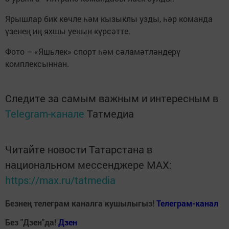
Ярышлар бик көчле һәм кызыклы узды, һәр команда
үзенең иң яхшы уенын күрсәтте.
Фото – «Яшьлек» спорт һәм сәламәтләндерү
комплексыннан.
Следите за самым важным и интересным в
Telegram-канале
Татмедиа
Читайте новости Татарстана в
национальном мессенджере MАХ:
https://max.ru/tatmedia
Безнең телеграм каналга кушылыгыз!
Телеграм-канал
Без "Дзен"да!
Д
зен