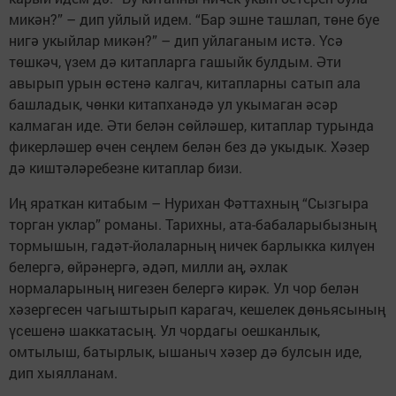
микән?” – дип уйлый идем. “Бар эшне ташлап, төне буе
нигә укыйлар микән?” – дип уйлаганым истә. Үсә
төшкәч, үзем дә китапларга гашыйк булдым. Әти
авырып урын өстенә калгач, китапларны сатып ала
башладык, чөнки китапханәдә ул укымаган әсәр
калмаган иде. Әти белән сөйләшер, китаплар турында
фикерләшер өчен сеңлем белән без дә укыдык. Хәзер
дә киштәләребезне китаплар бизи.
Иң яраткан китабым – Нурихан Фәттахның “Сызгыра
торган уклар” романы. Тарихны, ата-бабаларыбызның
тормышын, гадәт-йолаларның ничек барлыкка килүен
белергә, өйрәнергә, әдәп, милли аң, әхлак
нормаларының нигезен белергә кирәк. Ул чор белән
хәзергесен чагыштырып карагач, кешелек дөньясының
үсешенә шаккатасың. Ул чордагы оешканлык,
омтылыш, батырлык, ышаныч хәзер дә булсын иде,
дип хыялланам.