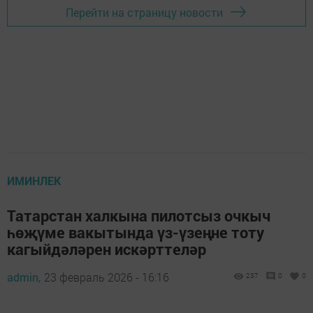
Перейти на страницу новости
ИМИНЛЕК
Татарстан халкына пилотсыз очкыч
һөҗүме вакытында үз-үзеңне тоту
кагыйдәләрен искәрттеләр
admin,
23 февраль 2026 - 16:16
237
0
0