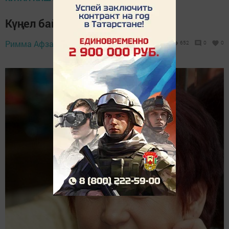
Күңел байлыгы кирәк
23 февраль 2026 -
Римма Афзалова,
652
0
0
18:09