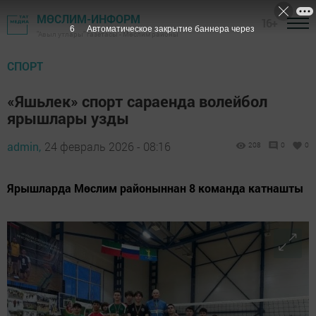
МӨСЛИМ-ИНФОРМ
16+
5
Автоматическое закрытие баннера через
"Авыл утлары" газетасы - Мөслим районы
СПОРТ
«Яшьлек» спорт сараенда волейбол
ярышлары узды
admin,
24 февраль 2026 - 08:16
208
0
0
Ярышларда Мөслим районыннан 8 команда катнашты