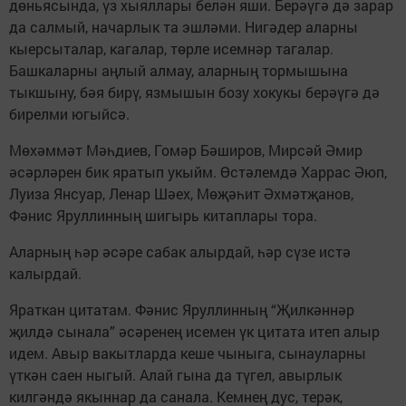
дөньясында, үз хыяллары белән яши. Берәүгә дә зарар
да салмый, начарлык та эшләми. Нигәдер аларны
кыерсыталар, кагалар, төрле исемнәр тагалар.
Башкаларны аңлый алмау, аларның тормышына
тыкшыну, бәя бирү, язмышын бозу хокукы берәүгә дә
бирелми югыйсә.
Мөхәммәт Мәһдиев, Гомәр Бәширов, Мирсәй Әмир
әсәрләрен бик яратып укыйм. Өстәлемдә Харрас Әюп,
Луиза Янсуар, Ленар Шәех, Мөҗәһит Әхмәтҗанов,
Фәнис Яруллинның шигырь китаплары тора.
Аларның һәр әсәре сабак алырдай, һәр сүзе истә
калырдай.
Яраткан цитатам. Фәнис Яруллинның “Җилкәннәр
җилдә сынала” әсәренең исемен үк цитата итеп алыр
идем. Авыр вакытларда кеше чыныга, сынауларны
үткән саен ныгый. Алай гына да түгел, авырлык
килгәндә якыннар да санала. Кемнең дус, терәк,