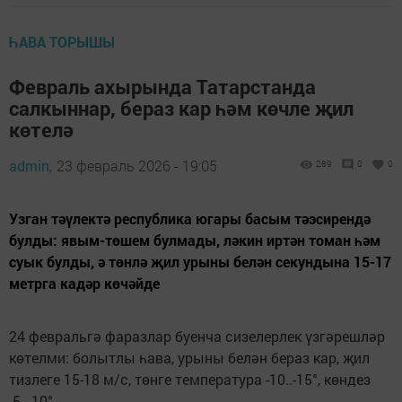
ҺАВА ТОРЫШЫ
Февраль ахырында Татарстанда
салкыннар, бераз кар һәм көчле җил
көтелә
admin,
23 февраль 2026 - 19:05
289
0
0
Узган тәүлектә республика югары басым тәэсирендә
булды: явым-төшем булмады, ләкин иртән томан һәм
суык булды, ә төнлә җил урыны белән секундына 15-17
метрга кадәр көчәйде
24 февральгә фаразлар буенча сизелерлек үзгәрешләр
көтелми: болытлы һава, урыны белән бераз кар, җил
тизлеге 15-18 м/с, төнге температура -10..-15°, көндез
-5..-10°.