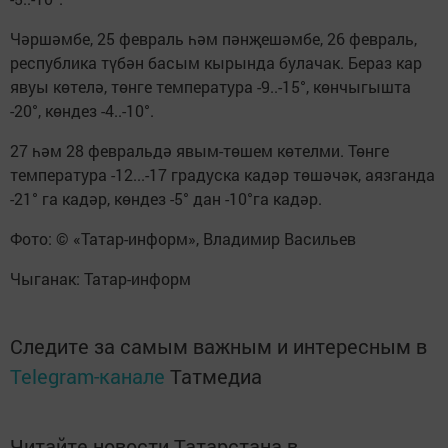
Чәршәмбе, 25 февраль һәм пәнҗешәмбе, 26 февраль,
республика түбән басым кырында булачак. Бераз кар
явуы көтелә, төнге температура -9..-15°, көнчыгышта
-20°, көндез -4..-10°.
27 һәм 28 февральдә явым-төшем көтелми. Төнге
температура -12...-17 градуска кадәр төшәчәк, аязганда
-21° га кадәр, көндез -5° дан -10°га кадәр.
Фото: © «Татар-информ», Владимир Васильев
Чыганак: Татар-информ
Следите за самым важным и интересным в
Telegram-канале
Татмедиа
Читайте новости Татарстана в