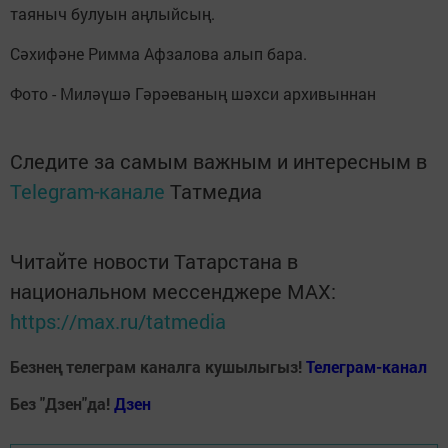
таяныч булуын аңлыйсың.
Сәхифәне Римма Афзалова алып бара.
Фото - Миләүшә Гәрәеваның шәхси архивыннан
Следите за самым важным и интересным в
Telegram-канале
Татмедиа
Читайте новости Татарстана в
национальном мессенджере MАХ:
https://max.ru/tatmedia
Безнең телеграм каналга кушылыгыз!
Телеграм-канал
Без "Дзен"да!
Д
зен