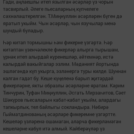
Гади, аңлаешлы итеп язылган әсәрләр үз чорын
тасвирлый. Әлеге пьесаларның күпчелеге
сәхнәләштерелгән. Т.Миңнуллин әсәрләрен бүген дә
яратып укыйм. Чын әсәрләр, чын язучылар менә
шундый буладыр.
Һәр китап тормышны һәм фикерне үзгәртә. Һәр
китаптан үзенчәлекле фикерләр алырга тырышам,
үрнәк итеп алырдай күренешләр, әйтемнәр, истә
калырдай вакыйгалар эзлим. Мәдәният йортында
эшләгәндә күп укырга, эзләнергә туры килде. Шуннан
калган гадәт бу. Кеше күңеленә барып җитәрдәй
фикерләрне, якты образлы әсәрләрне яратам. Кәрим
Тинчурин, Туфан Миңнуллин, Әсгать Мирзаһитов, Сәет
Шәкүров пьесаларын кабат-кабат укыйм, алардагы
тапкырлык, тел байлыгы сокландыра. Нәбирә
Гыйматдинованың әсәрләре фикеремне үзгәртте.
Кешеләр үзләренә ошамаган, аларча фикерләмәгән
кешеләрне кабул итә алмый. Кайберәүләр үз