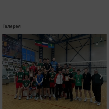
Галерея
❮
❯