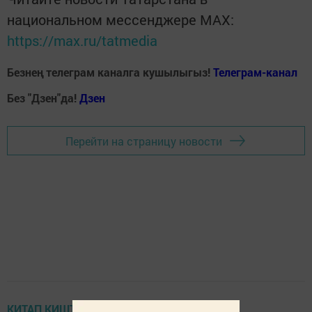
национальном мессенджере MАХ:
https://max.ru/tatmedia
Безнең телеграм каналга кушылыгыз!
Телеграм-канал
Без "Дзен"да!
Д
зен
Перейти на страницу новости
КИТАП КИШТӘСЕ