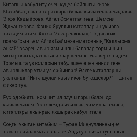
Китапны кабул итү өчен күңел байлыгы кирәк.
Мәхәббәт, гаилә тарихлары белән кызыксынасың икән,
Зифа Кадыйрова, Айгөл Әхмәтгалиева, Шәмсия
Җиһангирова, Фәнис Яруллин китапларын укырга
тәкъдим итәм. Антон Макаренконың “Педагогик
поэма”сын һәм Айгиз Баймөхәммәтовның “Калдырма,
әнкәй” әсәрен авыр язмышлы балалар тормышын
яктырткан иң яхшы әсәрләр исемлегенә кертер идем.
Тормышта үз юлларын табу, яшәү өчен нинди генә
авырлыклар үтми ул сабыйлар! Әлеге китапларны
укыганда: “Нигә шулай явыз икән бу кешеләр?” – дигән
фикер туа.
Рус әдәбияты һәм чит ил язучылары белән дә
кызыксынам. Үз телемдә язылган, үз милләтемнең
китаплары якынрак, яхшырак кабул ителә.
Соңгы укыган китабым – Туфан Миңнуллинның өч
томлы сайланма әсәрләре. Анда ун пьеса тупланган.