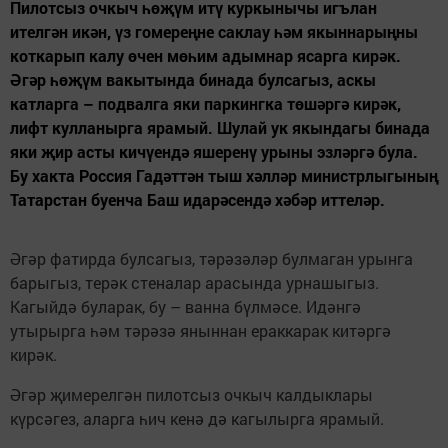
Пилотсыз очкыч һөҗүм итү куркынычы игълан
ителгән икән, үз гомереңне саклау һәм якыннарыңны
коткарып калу өчен мөһим адымнар ясарга кирәк.
Әгәр һөҗүм вакытында бинада булсагыз, аскы
катларга – подвалга яки паркингка төшәргә кирәк,
лифт кулланырга ярамый. Шулай ук якындагы бинада
яки җир асты кичүендә яшеренү урыны эзләргә була.
Бу хакта Россия Гадәттән тыш хәлләр министрлыгының
Татарстан буенча Баш идарәсендә хәбәр иттеләр.
Әгәр фатирда булсагыз, тәрәзәләр булмаган урынга
барыгыз, терәк стеналар арасында урнашыгыз.
Кагыйдә буларак, бу – ванна бүлмәсе. Идәнгә
утырырга һәм тәрәзә яныннан ераккарак китәргә
кирәк.
Әгәр җимерелгән пилотсыз очкыч калдыклары
күрсәгез, аларга һич кенә дә кагылырга ярамый.