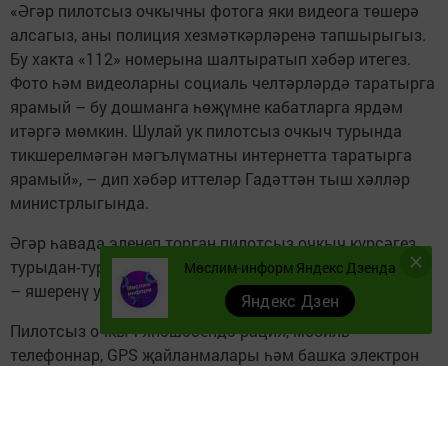
«Әгәр пилотсыз очкычны фотога яки видеога төшерә
алсагыз, аны полиция хезмәткәрләренә тапшырыгыз.
Бу хакта «112» номерына шалтыратып хәбәр итегез.
Фото һәм видеоларны социаль челтәрләрдә таратырга
ярамый – бу дошманга һөҗүмне кабатларга ярдәм
итәргә мөмкин. Шулай ук пилотсыз очкыч турында
тикшерелмәгән мәгълүматны интернетта таратырга
ярамый», – дип хәбәр иттеләр Гадәттән тыш хәлләр
министрлыгында.
Әгәр һавада эленеп торган пилотсыз очкыч күрсәгез,
турыдан-туры аның күз уңына эләкмәскә тырышыгыз
Мөслим-информ Яндекс Дзенда
– яшеренү урыны табыгыз яки читкәрәк китегез.
Яндекс Дзен
Пилотсыз очкыч янәшәсендә рация, мобиль
телефоннар, GPS җайланмалары һәм башка электрон
җиһазлар куллану тыела. Бу дрон эшенә йогынты
ясарга һәм көтелмәгән нәтиҗәләр, шул исәптән
детонация китереп чыгарырга мөмкин. Пилотсыз