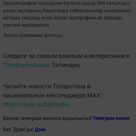
Маммография тикшерүен бүгенгә кадәр 304 хатын-кыз
узган, шуларның бишесендә тайпылышлар ачыкланып,
өстәмә тикшерү өчен Әлмәт күппрофильле тикшерү
үзәгенә җибәрелгән.
Лилия Шәймиева фотосы.
Следите за самым важным и интересным в
Telegram-канале
Татмедиа
Читайте новости Татарстана в
национальном мессенджере MАХ:
https://max.ru/tatmedia
Безнең телеграм каналга кушылыгыз!
Телеграм-канал
Без "Дзен"да!
Д
зен