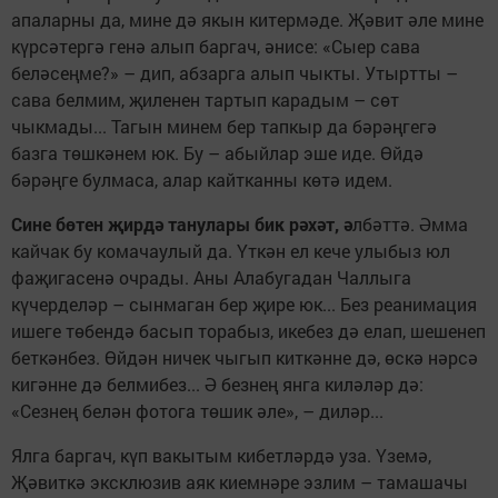
апаларны да, мине дә якын китермәде. Җәвит әле мине
күрсәтергә генә алып баргач, әнисе: «Сыер сава
беләсеңме?» – дип, абзарга алып чыкты. Утыртты –
сава белмим, җиленен тартып карадым – сөт
чыкмады... Тагын минем бер тапкыр да бәрәңгегә
базга төшкәнем юк. Бу – абыйлар эше иде. Өйдә
бәрәңге булмаса, алар кайтканны көтә идем.
Сине бөтен җирдә танулары бик рәхәт, ә
лбәттә. Әмма
кайчак бу комачаулый да. Үткән ел кече улыбыз юл
фаҗигасенә очрады. Аны Алабугадан Чаллыга
күчерделәр – сынмаган бер җире юк... Без реанимация
ишеге төбендә басып торабыз, икебез дә елап, шешенеп
беткәнбез. Өйдән ничек чыгып киткәнне дә, өскә нәрсә
кигәнне дә белмибез... Ә безнең янга киләләр дә:
«Сезнең белән фотога төшик әле», – диләр...
Ялга баргач, күп вакытым кибетләрдә уза. Үземә,
Җәвиткә эксклюзив аяк киемнәре эзлим – тамашачы