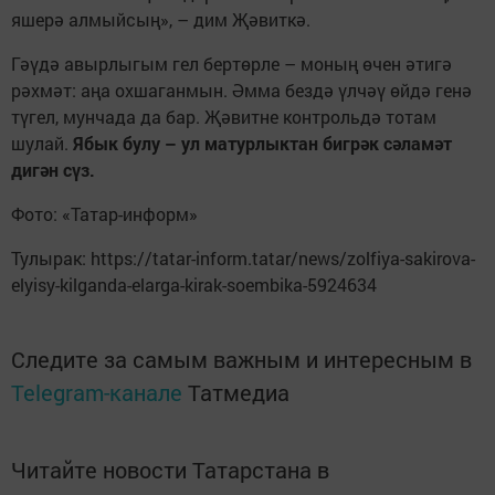
яшерә алмыйсың», – дим Җәвиткә.
Гәүдә авырлыгым гел бертөрле – моның өчен әтигә
рәхмәт: аңа охшаганмын. Әмма бездә үлчәү өйдә генә
түгел, мунчада да бар. Җәвитне контрольдә тотам
шулай.
Ябык булу – ул матурлыктан бигрәк сәламәт
дигән сүз.
Фото: «Татар-информ»
Тулырак: https://tatar-inform.tatar/news/zolfiya-sakirova-
elyisy-kilganda-elarga-kirak-soembika-5924634
Следите за самым важным и интересным в
Telegram-канале
Татмедиа
Читайте новости Татарстана в