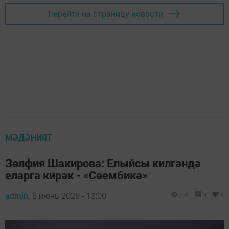
Перейти на страницу новости
МӘДӘНИЯТ
Зөлфия Шакирова: Елыйсы килгәндә
еларга кирәк - «Сөембикә»
admin,
6 июнь 2026 - 13:00
251
0
0