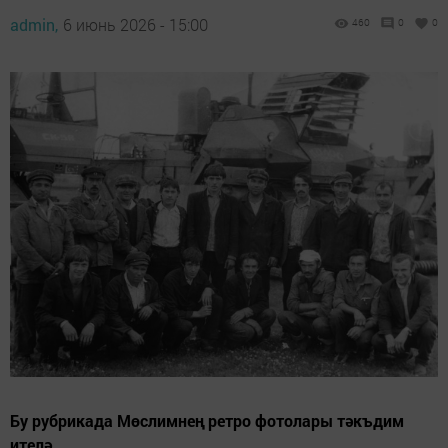
admin,
6 июнь 2026 - 15:00
460
0
0
Бу рубрикада Мөслимнең ретро фотолары тәкъдим
ителә