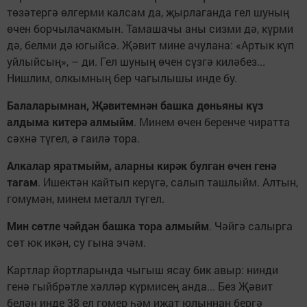
төзәтергә өлгерми калсам да, җырлаганда гел шуның
өчен борчылачакмын. Тамашачы аны сизми дә, күрми
дә, белми дә югыйсә. Җәвит мине ачулана: «Артык күп
уйлыйсың», – ди. Гел шуның өчен сүзгә киләбез...
Нишлим, олкымның бер чагылышы инде бу.
Балаларымнан, Җәвитемнән башка дөньяны күз
алдыма китерә алмыйм
. Минем өчен беренче чиратта
сәхнә түгел, ә гаилә тора.
Алкалар яратмыйм, аларны кирәк булган өчен генә
тагам
. Ишектән кайтып керүгә, салып ташлыйм. Алтын,
гомумән, минем металл түгел.
Мин сөтле чәйдән башка тора алмыйм
. Чәйгә салырга
сөт юк икән, су гына эчәм.
Картлар йортларында чыгыш ясау бик авыр: нинди
генә гыйбрәтле хәлләр күрмисең анда... Без Җәвит
белән инде 38 ел гомер һәм иҗат юлыннан бергә