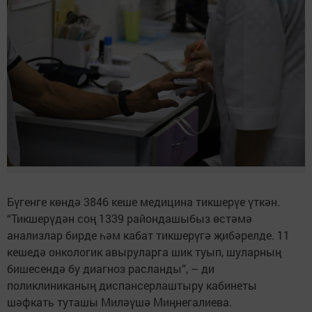
Бүгенге көндә 3846 кеше медицина тикшерүе үткән.
“Тикшерүдән соң 1339 райондашыбыз өстәмә
анализлар бирде һәм кабат тикшерүгә җибәрелде. 11
кешедә онкологик авыруларга шик туып, шуларның
бишесендә бу диагноз расланды”, – ди
поликлиниканың диспансерлаштыру кабинеты
шәфкать туташы Миләүшә Миңнегалиева.