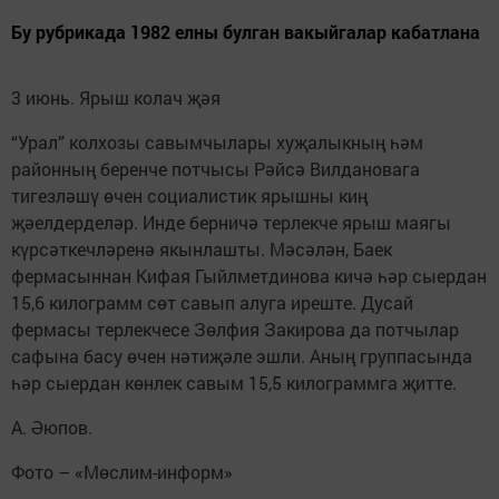
Бу рубрикада 1982 елны булган вакыйгалар кабатлана
3 июнь. Ярыш колач җәя
“Урал” колхозы савымчылары хуҗалыкның һәм
районның беренче потчысы Рәйсә Вилдановага
тигезләшү өчен социалистик ярышны киң
җәелдерделәр. Инде берничә терлекче ярыш маягы
күрсәткечләренә якынлашты. Мәсәлән, Баек
фермасыннан Кифая Гыйлметдинова кичә һәр сыердан
15,6 килограмм сөт савып алуга иреште. Дусай
фермасы терлекчесе Зөлфия Закирова да потчылар
сафына басу өчен нәтиҗәле эшли. Аның группасында
һәр сыердан көнлек савым 15,5 килограммга җитте.
А. Әюпов.
Фото – «Мөслим-информ»