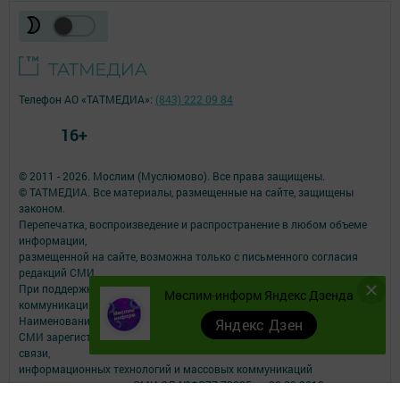
Телефон АО «ТАТМЕДИА»:
(843) 222 09 84
16+
© 2011 - 2026. Мослим (Муслюмово). Все права защищены.
© ТАТМЕДИА. Все материалы, размещенные на сайте, защищены
законом.
Перепечатка, воспроизведение и распространение в любом объеме
информации,
размещенной на сайте, возможна только с письменного согласия
редакций СМИ.
При поддержке Республиканского агентства по печати и массовым
Мөслим-информ Яндекс Дзенда
коммуникациям.
Наименование СМИ: Мөслим-информ
Яндекс Дзен
СМИ зарегистрировано Федеральной службой по надзору в сфере
связи,
информационных технологий и массовых коммуникаций
запись о регистрации СМИ ЭЛ №ФС77-73825 от 28.09.2018 г.