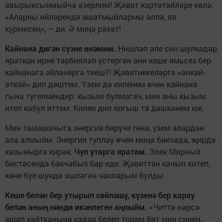
авырыксынмыйча әзерлим! Җәвит картәтәйләре көлә:
«Аларны өйләрендә ашатмыйлармы әллә, ял
күрмисең», – ди. Ә миңа рәхәт!
Кайнана дигән сүзне өнәмим.
Нишләп әле син шулкадәр
яраткан ирне тәрбияләп үстергән әни кеше ямьсез бер
кайнанага әйләнергә тиеш?! Җәвитнекеләргә «әнкәй-
әткәй» дип дәштем. Үзем дә киленем өчен кайнана
гына түгелмендер: кызым булмагач, мин аны кызым
итеп кабул иттем. Килен дип ялгыш та дәшкәнем юк.
Мин тамашачыга энергия бирүче генә, үзем алардан
ала алмыйм. Энергия туплау өчен миңа бакчада, җирдә
казынырга кирәк.
Чүп утарга яратам.
Элек Мирный
бистәсендә бакчабыз бар иде. Җәвиттән качып китеп,
көне буе шунда эшләгән чакларым булды.
Кеше белән бер утырып сөйләшү, күзенә бер карау
белән аның нинди икәнлеген аңлыйм.
«Читтә нәрсә
ашап кайтканыңа кадәр белеп торам бит мин синең,