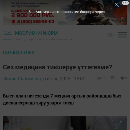
5
Автоматическое закрытие баннера через
МӨСЛИМ-ИНФОРМ
16+
"Авыл утлары" газетасы - Мөслим районы
СӘЛАМӘТЛЕК
Сез медицина тикшерүе үттегезме?
Лилия Шәймиева,
6 июнь 2026 - 16:00
192
0
0
Быел план нигезендә 7 меңнән артык райондашыбыз
диспансерлаштыру узарга тиеш