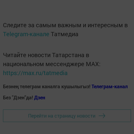
Следите за самым важным и интересным в
Telegram-канале
Татмедиа
Читайте новости Татарстана в
национальном мессенджере MАХ:
https://max.ru/tatmedia
Безнең телеграм каналга кушылыгыз!
Телеграм-канал
Без "Дзен"да!
Д
зен
Перейти на страницу новости