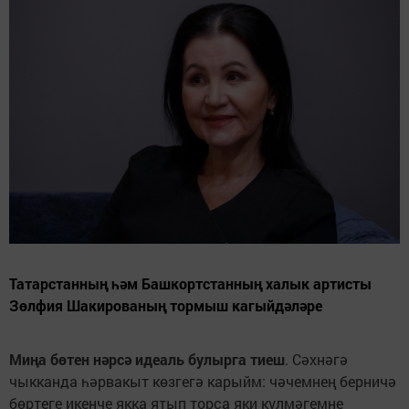
Татарстанның һәм Башкортстанның халык артисты
Зөлфия Шакированың тормыш кагыйдәләре
Миңа бөтен нәрсә идеаль булырга тиеш
. Сәхнәгә
чыкканда һәрвакыт көзгегә карыйм: чәчемнең берничә
бөртеге икенче якка ятып торса яки күлмәгемне