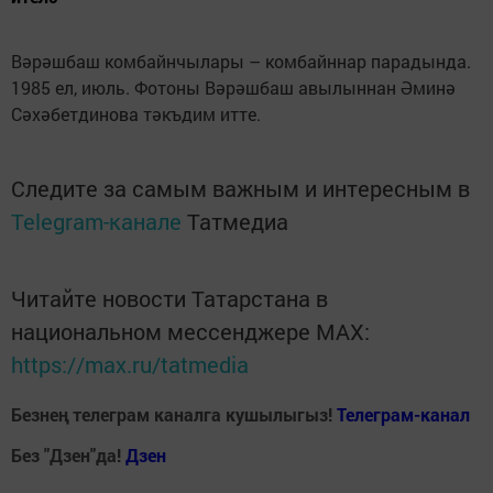
Вәрәшбаш комбайнчылары – комбайннар парадында.
1985 ел, июль. Фотоны Вәрәшбаш авылыннан Әминә
Сәхәбетдинова тәкъдим итте.
Следите за самым важным и интересным в
Telegram-канале
Татмедиа
Читайте новости Татарстана в
национальном мессенджере MАХ:
https://max.ru/tatmedia
Безнең телеграм каналга кушылыгыз!
Телеграм-канал
Без "Дзен"да!
Д
зен