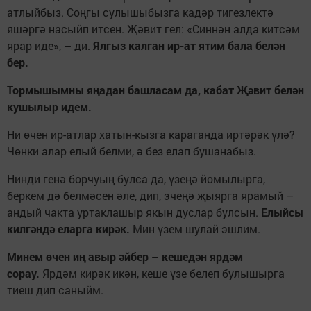
атлыйбыз. Соңгы сулышыбызга кадәр тигезлектә
яшәргә насыйп итсен. Җәвит гел: «Синнән алда китсәм
ярар иде», – ди.
Ялгыз калган ир-ат ятим бала белән
бер.
Тормышымны яңадан башласам да, кабат Җәвит белән
кушылыр идем.
Ни өчен ир-атлар хатын-кызга караганда иртәрәк үлә?
Чөнки алар елый белми, ә без елап бушанабыз.
Нинди генә борчуың булса да, үзеңә йомылырга,
беркем дә белмәсен әле, дип, эчеңә җыярга ярамый –
андый чакта уртаклашыр якын дуслар булсын.
Елыйсы
килгәндә еларга кирәк.
Мин үзем шулай эшлим.
Минем өчен иң авыр әйбер – кешедән ярдәм
сорау.
Ярдәм кирәк икән, кеше үзе белеп булышырга
тиеш дип саныйм.