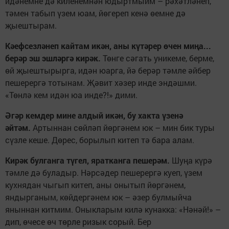
идәнемне дә киленемнән юдыртмыйм – рәхәтләнеп,
тәмен табып үзем юам, йөгереп кенә өемне дә
җыештырам.
Кәефсезләнеп кайтам икән, аны күтәрер өчен миңа...
берәр эш эшләргә кирәк.
Төнге сәгать уникеме, берме,
өй җыештырырга, идән юарга, йә берәр тәмле әйбер
пешерергә тотынам. Җәвит хәзер инде эндәшми.
«Төнлә кем идән юа инде?!» дими.
Әгәр кемдер мине алдый икән, бу хакта үзенә
әйтәм.
Артыннан сөйләп йөргәнем юк – мин бик туры
сүзле кеше. Дөрес, борылып китеп тә бара алам.
Кирәк булганга түгел, яратканга пешерәм.
Шуңа күрә
тәмле дә буладыр. Нәрсәдер пешерергә куеп, үзем
кухнядан чыгып китеп, аны онытып йөргәнем,
яндырганым, көйдергәнем юк – әзер булмыйча
яныннан китмим. Оныкларым килә кунакка: «Нәнәй!» –
дип, өчесе өч төрле ризык сорый. Бер