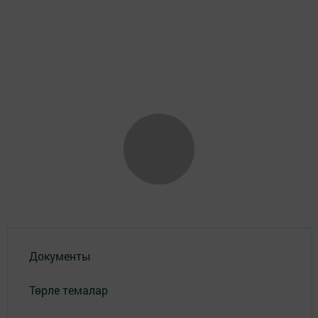
Документы
Төрле темалар