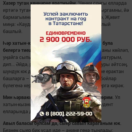
Хәзер туган көннәрне яратмыйм.
Чөнки соңгы елларда
иртәгә туган көнем дигәндә, егылып йә кабыргамны, йә
бармагымны сындырам. Туган көнем җитсә, Җәвит
миңа: «Каударланма, ашыкма», – дип кабатлый
башлый.
Һәр хатын-кыз да гаиләдә күпмедер артист була
белергә тиеш.
Ир кеше ул сабый бала кебек, аны көйләп,
уңайга сыпырып торырга кирәк. Җәвитем, матурым,
дип... Әйдә, ремонт ясыйбыз дип турыдан-туры әйтсәң,
шундук юк диячәк. Эш эшләтәсе булса, сүзне ерактан
башларга – башта кибеткә «ялгыш» кына обойлар
бүлегенә керергә, матур обойлар карап йөрергә кирәк.
Мин һәрвакыт биек үкчәле аяк киеменнән йөрим
. Ул
хатын-кызны сылуландыра кебек. Хәтта студент
елларында да киез итек кигәнем булмады.
Авыл баласы булсам да, сыер савып караганым юк
.
Безнең сыер бик усал иде – әнине генә тыңлады: