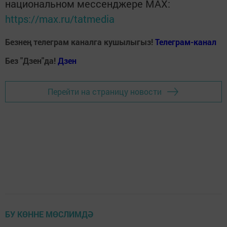
национальном мессенджере MАХ:
https://max.ru/tatmedia
Безнең телеграм каналга кушылыгыз!
Телеграм-канал
Без "Дзен"да!
Д
зен
Перейти на страницу новости
БУ КӨННЕ МӨСЛИМДӘ