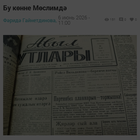
Бу көнне Мөслимдә
6 июнь 2026 -
Фәридә Гайнетдинова,
151
0
0
11:00