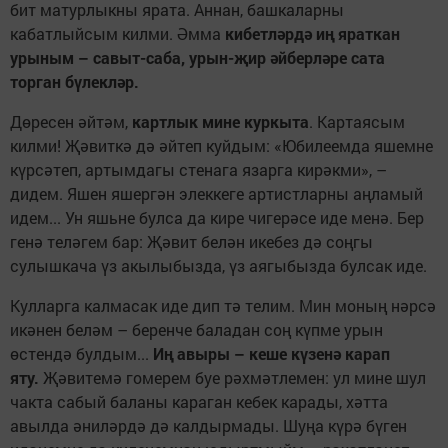
бит матурлыкны ярата. Аннан, башкаларны
кабатлыйсым килми. Әмма
кибетләрдә иң яраткан
урыным – савыт-саба, урын-җир әйберләре сата
торган бүлекләр.
Дөресен әйтәм,
картлык мине куркыта
. Картаясым
килми! Җәвиткә дә әйтеп куйдым: «Юбилеемда яшемне
күрсәтеп, артымдагы стенага язарга кирәкми», –
дидем. Яшен яшергән элеккеге артистларны аңламый
идем... Ун яшьне булса да кире чигерәсе иде менә. Бер
генә теләгем бар: Җәвит белән икебез дә соңгы
сулышкача үз акылыбызда, үз аягыбызда булсак иде.
Кулларга калмасак иде дип тә телим. Мин моның нәрсә
икәнен беләм – беренче баладан соң күпме урын
өстендә булдым...
Иң авыры – кеше күзенә карап
яту.
Җәвитемә гомерем буе рәхмәтлемен: ул мине шул
чакта сабый баланы караган кебек карады, хәтта
авылда әниләрдә дә калдырмады. Шуңа күрә бүген