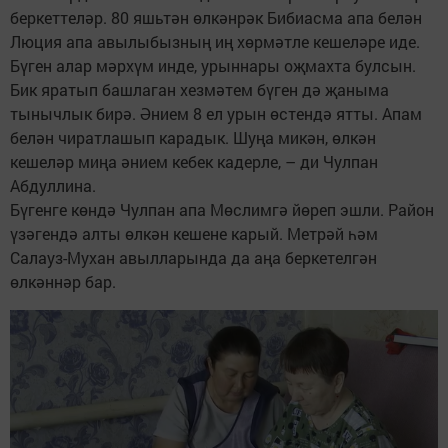
беркеттеләр. 80 яшьтән өлкәнрәк Бибиасма апа белән
Люция апа авылыбызның иң хөрмәтле кешеләре иде.
Бүген алар мәрхүм инде, урыннары оҗмахта булсын.
Бик яратып башлаган хезмәтем бүген дә җаныма
тынычлык бирә. Әнием 8 ел урын өстендә ятты. Апам
белән чиратлашып карадык. Шуңа микән, өлкән
кешеләр миңа әнием кебек кадерле, – ди Чулпан
Абдуллина.
Бүгенге көндә Чулпан апа Мөслимгә йөреп эшли. Район
үзәгендә алты өлкән кешене карый. Метрәй һәм
Салауз-Мухан авылларында да аңа беркетелгән
өлкәннәр бар.