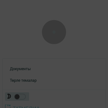
Документы
Төрле темалар