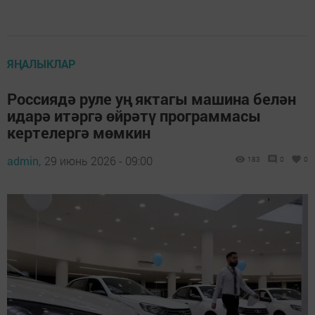
ЯҢАЛЫКЛАР
Россиядә руле уң яктагы машина белән
идарә итәргә өйрәтү программасы
кертелергә мөмкин
admin,
29 июнь 2026 - 09:00
183
0
0