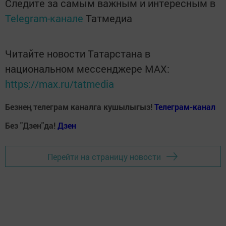
Следите за самым важным и интересным в
Telegram-канале
Татмедиа
Читайте новости Татарстана в
национальном мессенджере MАХ:
https://max.ru/tatmedia
Безнең телеграм каналга кушылыгыз!
Телеграм-канал
Без "Дзен"да!
Д
зен
Перейти на страницу новости