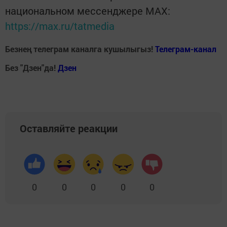
национальном мессенджере MАХ:
https://max.ru/tatmedia
Безнең телеграм каналга кушылыгыз!
Телеграм-канал
Без "Дзен"да!
Д
зен
Оставляйте реакции
0
0
0
0
0