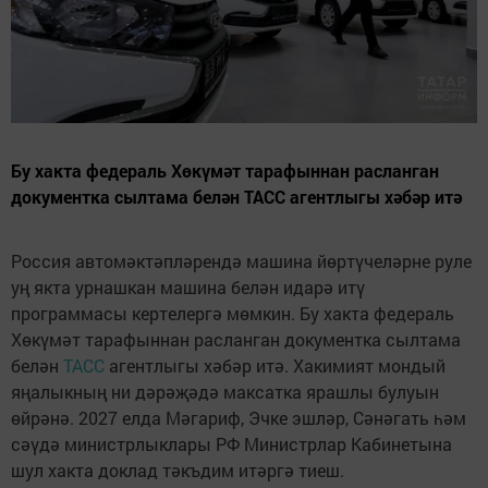
Бу хакта федераль Хөкүмәт тарафыннан расланган
документка сылтама белән ТАСС агентлыгы хәбәр итә
Россия автомәктәпләрендә машина йөртүчеләрне руле
уң якта урнашкан машина белән идарә итү
программасы кертелергә мөмкин. Бу хакта федераль
Хөкүмәт тарафыннан расланган документка сылтама
белән
ТАСС
агентлыгы хәбәр итә. Хакимият мондый
яңалыкның ни дәрәҗәдә максатка ярашлы булуын
өйрәнә. 2027 елда Мәгариф, Эчке эшләр, Сәнәгать һәм
сәүдә министрлыклары РФ Министрлар Кабинетына
шул хакта доклад тәкъдим итәргә тиеш.