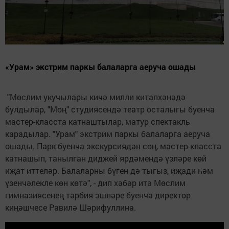
«Урам» экстрим паркы балаларга аеруча ошады
"Мөслим укучылары кичә милли китапхәнәдә
булдылар, "Моң" студиясендә театр осталыгы буенча
мастер-класста катнаштылар, матур спектакль
карадылар. "Урам" экстрим паркы балаларга аеруча
ошады. Парк буенча экскурсиядән соң, мастер-класста
катнашып, танылган диджей ярдәмендә үзләре көй
иҗат иттеләр. Балаларны бүген дә тыгыз, иҗади һәм
үзенчәлекле көн көтә", - дип хәбәр итә Мөслим
гимназиясенең тәрбия эшләре буенча директор
киңәшчесе Равилә Шәрифуллина.