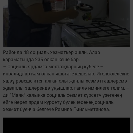
Районда 48 социаль хезмәткәр эшли. Алар
карамагында 235 өлкән кеше бар.
– Социаль ярдәмгә мохтаҗларның күбесе –
инвалидлар һәм өлкән яшьтәге кешеләр. Игелеклелекне
яшәү рәвеше итеп алган олы җанлы хезмәттәшләремә
җаваплы эшләрендә уңышлар, гаилә иминлеге телим, –
ди “Маяк” халыкка социаль хезмәт күрсәтү үзәгенең
өйгә йөреп ярдәм күрсәтү бүлекчәсенең социаль
хезмәт буенча белгече Рәмилә Гыйльметянова.