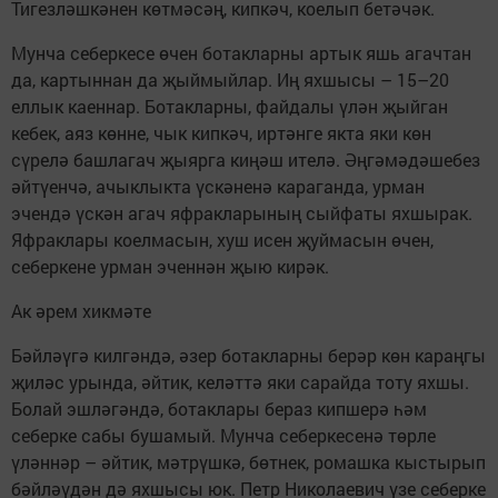
Тигезләшкәнен көтмәсәң, кипкәч, коелып бетәчәк.
Мунча себеркесе өчен ботакларны артык яшь агачтан
да, картыннан да җыймыйлар. Иң яхшысы – 15–20
еллык каеннар. Ботакларны, файдалы үлән җыйган
кебек, аяз көнне, чык кипкәч, иртәнге якта яки көн
сүрелә башлагач җыярга киңәш ителә. Әңгәмәдәшебез
әйтүенчә, ачыклыкта үскәненә караганда, урман
эчендә үскән агач яфракларының сыйфаты яхшырак.
Яфраклары коелмасын, хуш исен җуймасын өчен,
себеркене урман эченнән җыю кирәк.
Ак әрем хикмәте
Бәйләүгә килгәндә, әзер ботакларны берәр көн караңгы
җиләс урында, әйтик, келәттә яки сарайда тоту яхшы.
Болай эшләгәндә, ботаклары бераз кипшерә һәм
себерке сабы бушамый. Мунча себеркесенә төрле
үләннәр – әйтик, мәтрүшкә, бөтнек, ромашка кыстырып
бәйләүдән дә яхшысы юк. Петр Николаевич үзе себерке