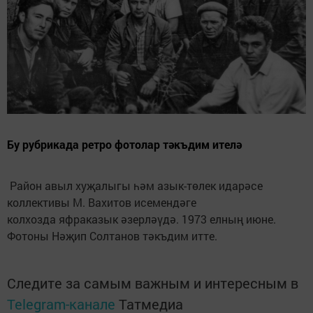
Бу рубрикада ретро фотолар тәкъдим ителә
Район авыл хуҗалыгы һәм азык-төлек идарәсе
коллективы М. Вахитов исемендәге
колхозда яфраказык әзерләүдә. 1973 елның июне.
Фотоны Нәҗип Солтанов тәкъдим итте.
Следите за самым важным и интересным в
Telegram-канале
Татмедиа