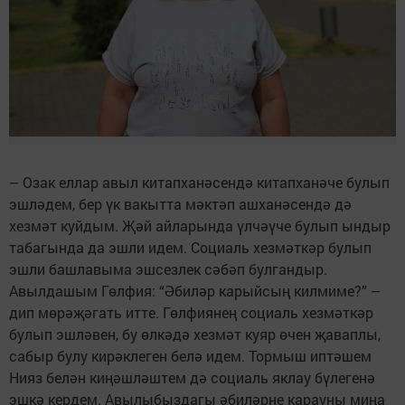
– Озак еллар авыл китапханәсендә китапханәче булып
эшләдем, бер үк вакытта мәктәп ашханәсендә дә
хезмәт куйдым. Җәй айларында үлчәүче булып ындыр
табагында да эшли идем. Социаль хезмәткәр булып
эшли башлавыма эшсезлек сәбәп булгандыр.
Авылдашым Гөлфия: “Әбиләр карыйсың килмиме?” –
дип мөрәҗәгать итте. Гөлфиянең социаль хезмәткәр
булып эшләвен, бу өлкәдә хезмәт куяр өчен җаваплы,
сабыр булу кирәклеген белә идем. Тормыш иптәшем
Нияз белән киңәшләштем дә социаль яклау бүлегенә
эшкә кердем. Авылыбыздагы әбиләрне карауны миңа