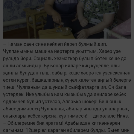
– Һаман саен сине көйләп йөреп булмый дип,
Чулпанымны машина йөртергә укыттым. Хәзер үзе
рульдә йөри. Социаль хезмәткәр булып бөтен кеше дә
эшли алмыйдыр. Бу һөнәр ияләре киң күңелле, олы
җанлы булудан тыш, сабыр, кеше хәсрәтен үзенекеннән
өстен күреп, башкаларның күңел халәтен аңлый белергә
тиеш. Чулпаным да шундый сыйфатларга ия. Өч бала
үстердек. Ике улыбыз һәм кызыбыз да әниләре кебек
ярдәмчел булып үстеләр, Аллаһка шөкер! Биш онык
әбисе димәссең Чулпанны, әбиләр янында ул аларның
оныклары кебек күренә, күз тимәсен! – ди хәләле Нияз.
– Әбиләремне бик яратам! Арабыздан киткәннәрен
сагынам. 12шәр ел караган әбиләрем булды. Быел мин