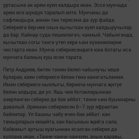
уртасына ак әрем куеп калдыра икән. Эссе мунчада
әрем исе шундук таралып китә. Мунчаны да
сафландыра, аннан тән тиресенә дә зур файда.
Себеркегә бер-ике озын кычыткан куеп калдыручылар
да бар. Кайнар суда пешекләгәч, чакмый. Чабынганда,
кычыткан согы тәнгә үтеп керә һәм күзәнәкләрне
чистарта икән. Мунча себеркесендәге юкә ботагы исә
мунчага балның хуш исен тарата.
Петр Андреев, бөтен тәмен белеп чабынучы кеше
буларак, каен себеркесе белән генә канәгатьләнми.
Имән себеркесе ныклыгы, берничә мунчага җитүе
белән алдыра, ди ул. Яшь чия ботакларыннан
әзерләнгән себерке дә бик әйбәт: тәнне һәм буыннарны
дәвалый. Әрекмән себеркесен 6–7 зур яфрактан
бәйлиләр. Ул башны чабу өчен бик әйбәт: кан
тамырларын киңәйтә, кан басымын җайга сала.
Кайвакыт артыш куагыннан ясалган себерке дә
куллана икән. «Тәнне чәнчи чәнчүен, аның каравы,