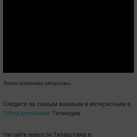
Лилия Шәймиева репортажы.
Следите за самым важным и интересным в
Telegram-канале
Татмедиа
Читайте новости Татарстана в