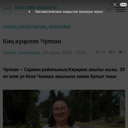
МӨСЛИМ-ИНФОРМ
16+
2
Автоматическое закрытие баннера через
"Авыл утлары" газетасы - Мөслим районы
СИНЕҢ БАЛАЛАРЫҢ, МӨСЛИМ!
Киң күңелле Чулпан
Лилия Шәймиева,
29 июнь 2026 - 10:00
164
0
0
Чулпан – Сарман районының Кәүҗияк авылы кызы. 35
ел элек ул Иске Чакмак авылына килен булып төшә