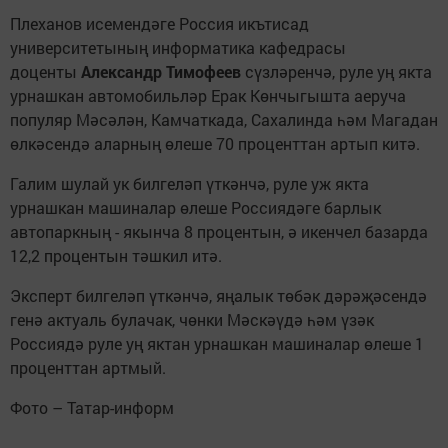
Плеханов исемендәге Россия икътисад
университетының информатика кафедрасы
доценты
Александр Тимофеев
сүзләренчә, руле уң якта
урнашкан автомобильләр Ерак Көнчыгышта аеруча
популяр Мәсәлән, Камчаткада, Сахалинда һәм Магадан
өлкәсендә аларның өлеше 70 проценттан артып китә.
Галим шулай ук билгеләп үткәнчә, руле уж якта
урнашкан машиналар өлеше Россиядәге барлык
автопаркның - якынча 8 процентын, ә икенчел базарда
12,2 процентын тәшкил итә.
Эксперт билгеләп үткәнчә, яңалык төбәк дәрәҗәсендә
генә актуаль булачак, чөнки Мәскәүдә һәм үзәк
Россиядә руле уң яктан урнашкан машиналар өлеше 1
проценттан артмый.
Фото – Татар-информ