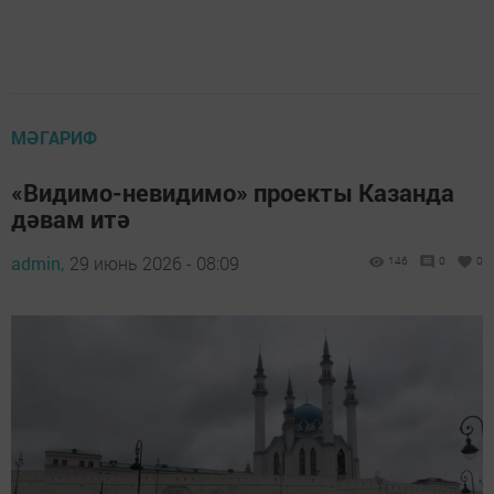
МӘГАРИФ
«Видимо-невидимо» проекты Казанда
дәвам итә
admin,
29 июнь 2026 - 08:09
146
0
0