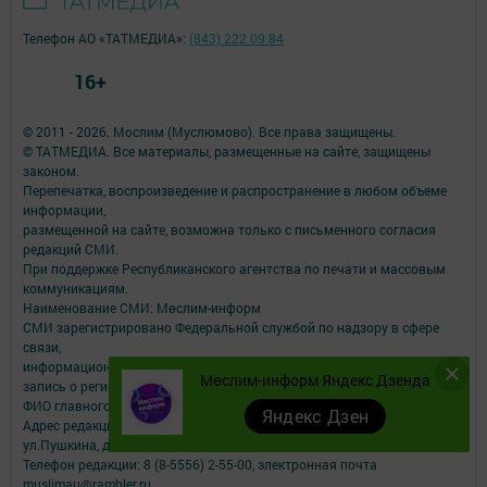
Телефон АО «ТАТМЕДИА»:
(843) 222 09 84
16+
© 2011 - 2026. Мослим (Муслюмово). Все права защищены.
© ТАТМЕДИА. Все материалы, размещенные на сайте, защищены
законом.
Перепечатка, воспроизведение и распространение в любом объеме
информации,
размещенной на сайте, возможна только с письменного согласия
редакций СМИ.
При поддержке Республиканского агентства по печати и массовым
коммуникациям.
Наименование СМИ: Мөслим-информ
СМИ зарегистрировано Федеральной службой по надзору в сфере
связи,
информационных технологий и массовых коммуникаций
Мөслим-информ Яндекс Дзенда
запись о регистрации СМИ ЭЛ №ФС77-73825 от 28.09.2018 г.
ФИО главного редактора: Афзалова Римма Рашидовна
Яндекс Дзен
Адрес редакции: 423970, РТ, Муслюмовский район, село Муслюмово,
ул.Пушкина, д.43
Телефон редакции: 8 (8-5556) 2-55-00, электронная почта
muslimau@rambler.ru