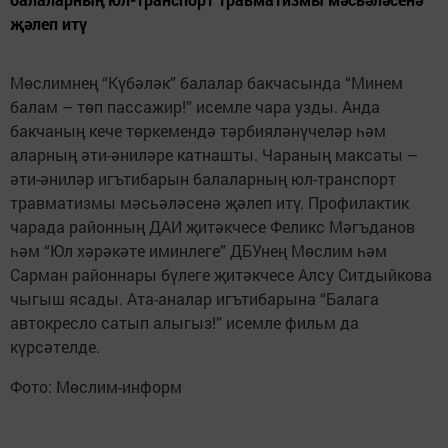
җәлеп итү
Мөслимнең “Күбәләк” балалар бакчасында “Минем
балам – төп пассажир!” исемле чара узды. Анда
бакчаның кече төркемендә тәрбияләнүчеләр һәм
аларның әти-әниләре катнашты. Чараның максаты –
әти-әниләр игътибарын балаларның юл-транспорт
травматизмы мәсьәләсенә җәлеп итү. Профилактик
чарада районның ДАИ җитәкчесе Феликс Мәгъданов
һәм “Юл хәрәкәте иминлеге” ДБУнең Мөслим һәм
Сарман районнары бүлеге җитәкчесе Алсу Ситдыйкова
чыгыш ясады. Ата-аналар игътибарына “Балага
автокресло сатып алыгыз!” исемле фильм да
күрсәтелде.
Фото: Мөслим-информ