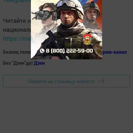
Читайте новости Татарстана в
национальном мессенджере MАХ:
https://max.ru/tatmedia
Безнең телеграм каналга кушылыгыз!
Телеграм-канал
Без "Дзен"да!
Д
зен
Перейти на страницу новости