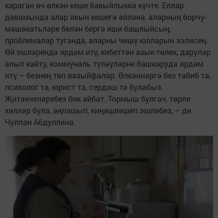
караган өч өлкән кеше бакыйлыкка күчте. Еллар
дәвамында алар якын кешегә әйләнә, аларның борчу-
мәшәкатьләре белән бергә яши башлыйсың,
проблемалар туганда, аларны чишү юлларын эзлисең.
Өй эшләрендә ярдәм итү, кибеттән азык-төлек, дарулар
алып кайту, коммуналь түләүләрне башкаруда ярдәм
итү – безнең төп вазыйфалар. Өлкәннәргә без табиб та,
психолог та, юрист та, сердәш тә булабыз.
Җитәкчеләребез бик әйбәт. Тормыш булгач, төрле
хәлләр була, аңлашып, киңәшләшеп эшлибез, – ди
Чулпан Абдуллина.