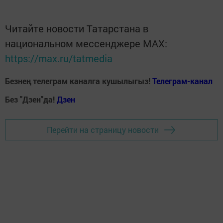
Читайте новости Татарстана в
национальном мессенджере MАХ:
https://max.ru/tatmedia
Безнең телеграм каналга кушылыгыз!
Телеграм-канал
Без "Дзен"да!
Д
зен
Перейти на страницу новости