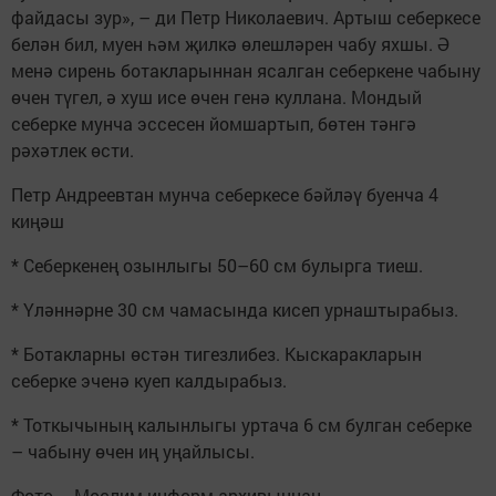
файдасы зур», – ди Петр Николаевич. Артыш себеркесе
белән бил, муен һәм җилкә өлешләрен чабу яхшы. Ә
менә сирень ботакларыннан ясалган себеркене чабыну
өчен түгел, ә хуш исе өчен генә куллана. Мондый
себерке мунча эссесен йомшартып, бөтен тәнгә
рәхәтлек өсти.
Петр Андреевтан мунча себеркесе бәйләү буенча 4
киңәш
* Себеркенең озынлыгы 50–60 см булырга тиеш.
* Үләннәрне 30 см чамасында кисеп урнаштырабыз.
* Ботакларны өстән тигезлибез. Кыскаракларын
себерке эченә куеп калдырабыз.
* Тоткычының калынлыгы уртача 6 см булган себерке
– чабыну өчен иң уңайлысы.
Фото – Мөслим-информ архивыннан