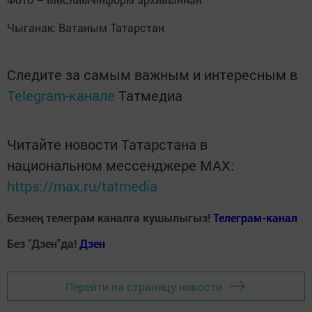
Чыганак: Ватаным Татарстан
Следите за самым важным и интересным в
Telegram-канале
Татмедиа
Читайте новости Татарстана в
национальном мессенджере MАХ:
https://max.ru/tatmedia
Безнең телеграм каналга кушылыгыз!
Телеграм-канал
Без "Дзен"да!
Д
зен
Перейти на страницу новости