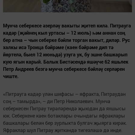
Мунча себеркесе әзерләү вакыты җитеп килә. Питрауга
кадәр (җәйнең кыл уртасы – 12 июль) һәм аннан соң
бер атна – чын себерке бәйли торган вакыт, диләр. Рус
халкы исә Троица бәйрәме (каен бәйрәме дип тә
йөртелә, быел 12 июньдә) узуга ук, бу эшне башкарып
кую ягын карый. Балык Бистәсендә яшәүче 62 яшьлек
Петр Андреев безгә мунча себеркесе бәйләү серләрен
чиште.
«Питрауга кадәр үлән шифасы – яфракта, Питраудан
соң – тамырда», – ди Петр Николаевич. Мунча
себеркесен Питрау тирәләрендә җыюдан да яхшысы
юк. Себеркене каен ботаклары очындагы яфраклары
башкалары белән бер зурлыкта булгач җыярга кирәк.
Яфраклар шул Питрау җиткәндә тигезләшә дә инде.