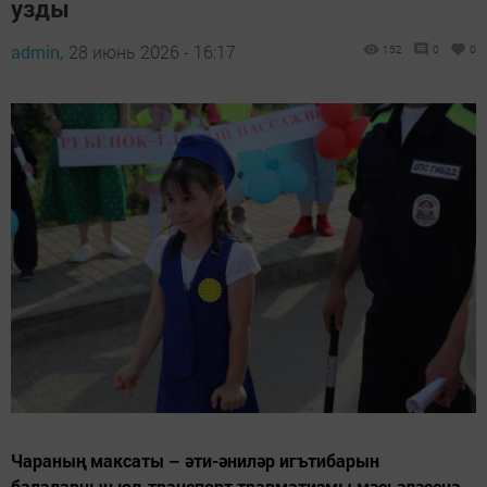
узды
admin,
28 июнь 2026 - 16:17
152
0
0
Чараның максаты – әти-әниләр игътибарын
балаларның юл-транспорт травматизмы мәсьәләсенә