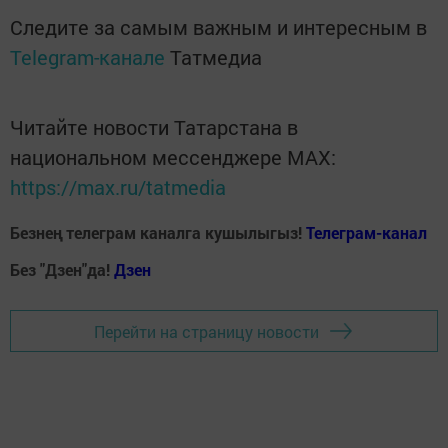
Следите за самым важным и интересным в
Telegram-канале
Татмедиа
Читайте новости Татарстана в
национальном мессенджере MАХ:
https://max.ru/tatmedia
Безнең телеграм каналга кушылыгыз!
Телеграм-канал
Без "Дзен"да!
Д
зен
Перейти на страницу новости