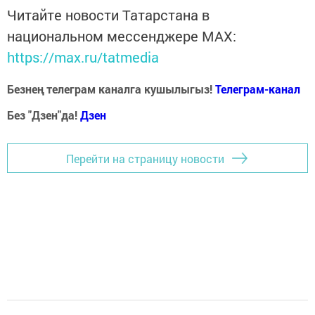
Читайте новости Татарстана в
национальном мессенджере MАХ:
https://max.ru/tatmedia
Безнең телеграм каналга кушылыгыз!
Телеграм-канал
Без "Дзен"да!
Д
зен
Перейти на страницу новости