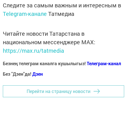
Следите за самым важным и интересным в
Telegram-канале
Татмедиа
Читайте новости Татарстана в
национальном мессенджере MАХ:
https://max.ru/tatmedia
Безнең телеграм каналга кушылыгыз!
Телеграм-канал
Без "Дзен"да!
Д
зен
Перейти на страницу новости