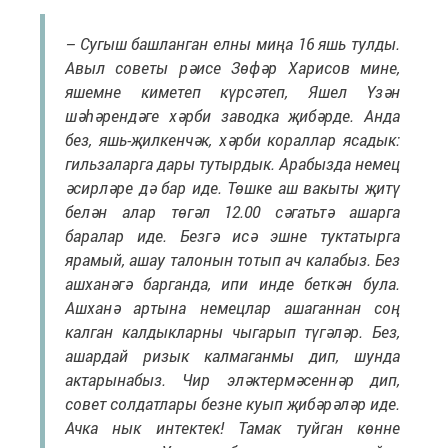
– Сугыш башланган елны миңа 16 яшь тулды.
Авыл советы рәисе Зөфәр Харисов мине,
яшемне киметеп күрсәтеп, Яшел Үзән
шәһәрендәге хәрби заводка җибәрде. Анда
без, яшь-җилкенчәк, хәрби кораллар ясадык:
гильзаларга дары тутырдык. Арабызда немец
әсирләре дә бар иде. Төшке аш вакыты җитү
белән алар төгәл 12.00 сәгатьтә ашарга
баралар иде. Безгә исә эшне туктатырга
ярамый, ашау талонын тотып ач калабыз. Без
ашханәгә барганда, ипи инде беткән була.
Ашханә артына немецлар ашаганнан соң
калган калдыкларны чыгарып түгәләр. Без,
ашардай ризык калмаганмы дип, шунда
актарынабыз. Чир эләктермәсеннәр дип,
совет солдатлары безне куып җибәрәләр иде.
Ачка нык интектек! Тамак туйган көнне