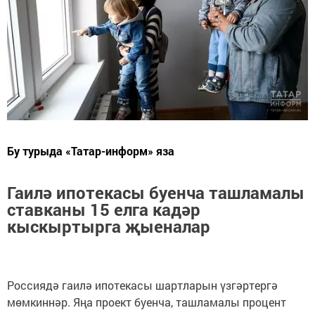
Бу турыда «Татар-информ» яза
Гаилә ипотекасы буенча ташламалы
ставканы 15 елга кадәр
кыскыртырга җыеналар
Россиядә гаилә ипотекасы шартларын үзгәртергә
мөмкиннәр. Яңа проект буенча, ташламалы процент