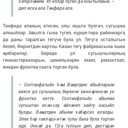
хәтерләмим. Ул еллар бүген дә онытылмый, –
дип искә ала Тәнфидә апа.
Тәнфидә апаның әтисен, олы яшьтә булгач, сугышка
алмыйлар. Авылга гына түгел, күрше-тирә районнарга
да даны таралган тегүче була ул. Тегүгә осталыгын
белеп, Фәрхетдин картны Казан тегү фабрикасына эшкә
җибәрәләр. Биредә ул сугышчыларның
гимнастеркаларын, шинельләрен ямап, ремонтлап,
янәдән фронтка озата торган була.
– Солтанфатыйх һәм Вәҗетдин абыйларым
икесе дә сугышның беренче көннәреннән үк
фронтка китте. Солтанфатыйх абыема
сугыштан исән-сау әйләнеп кайту насыйп
булды. Вәҗетдин абыем хәбәрсез югалды.
Элек һәр гаиләдә итәк тулы бала була торган
иде. Әнкәй дә, 12гә тулсын дип, дистәдән