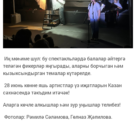
Иң мөһиме шул: бу спектакльләрдә балалар әйтергә
теләгән фикерләр яңгырады, аларны борчыган һәм
кызыксындырган темалар күтәрелде.
28 июнь көнне яшь артистлар үз иҗатларын Казан
сәхнәсендә тәкъдим итәчәк!
Аларга көчле алкышлар һәм зур уңышлар телибез!
Фотолар: Рәмилә Сәләмова, Гөлназ Җәлилова.