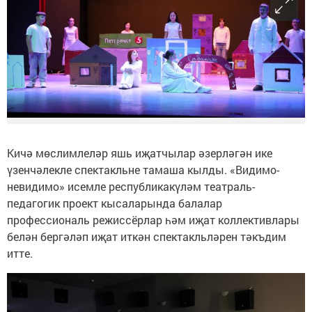
Кичә мөслимлеләр яшь иҗатчылар әзерләгән ике
үзенчәлекле спектакльне тамаша кылды. «Видимо-
невидимо» исемле республикакүләм театраль-
педагогик проект кысаларында балалар
профессиональ режиссёрлар һәм иҗат коллективлары
белән бергәләп иҗат иткән спектакльләрен тәкъдим
итте.