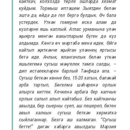
кайткач, колхозда төрле эшләрдә хезмәт
куйдым. Тормыш иптәшем Зыятдин белән
эштә дә, өйдә дә гел бергә булдык. Өч бала
үстердек. Үткән гомерне искә алам да
күзләрне яшь каплый. Атлас урманына үлән
җыярга менгән вакытларым бүген дә күз
алдымда. Көнгә өч мәртәбә менә идек. Өйгә
кайтып җиткәнче җыйган үләннең яртысы
бетә иде. Ачлык, ялангачлык белән үткән
яшьлегемә сугыш мәңгелек тамга салды, –
дип истәлекләрен барлый Тәнфидә апа. –
Сугыш беткән көнне без, 15-20 хатын, бәләкәй
арба тартып, Бөгелмә шәһәренә орлык
алырга киттек. Кечкенә арбага бер капчык
орлык салып алып кайтабыз. Без кайтканчы
авылда, бер сыерны суеп, аш пешереп, бөтен
авыл халкын сугыш беткән хөрмәткә
сыйлаганнар. Безгә аш калмаган. “Сугыш
бетте!” дигән хәбәргә авылдагы Мәрзия