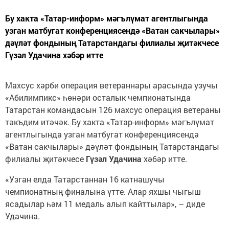
Бу хакта «Татар-информ» мәгълүмат агентлыгында
узган матбугат конференциясендә «Ватан сакчылары»
дәүләт фондының Татарстандагы филиалы җитәкчесе
Гүзәл Удачина хәбәр итте
Махсус хәрби операция ветераннары арасында узучы
«Абилимпикс» һөнәри осталык чемпионатында
Татарстан командасын 126 махсус операция ветераны
тәкъдим итәчәк. Бу хакта «Татар-информ» мәгълүмат
агентлыгында узган матбугат конференциясендә
«Ватан сакчылары» дәүләт фондының Татарстандагы
филиалы җитәкчесе
Гүзәл Удачина
хәбәр итте.
«Узган елда Татарстаннан 16 катнашучы
чемпионатның финалына үтте. Алар яхшы чыгыш
ясадылар һәм 11 медаль алып кайттылар», – диде
Удачина.