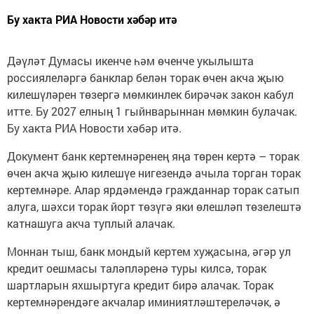
Бу хакта РИА Новости хәбәр итә
Дәүләт Думасы икенче һәм өченче укылышта
россиялеләргә банклар белән торак өчен акча җыю
килешүләрен төзергә мөмкинлек бирәчәк закон кабул
итте. Бу 2027 елның 1 гыйнварыннан мөмкин булачак.
Бу хакта РИА Новости хәбәр итә.
Документ банк кертемнәренең яңа төрен кертә – торак
өчен акча җыю килешүе нигезендә ачыла торган торак
кертемнәре. Алар ярдәмендә гражданнар торак сатып
алуга, шәхси торак йорт төзүгә яки өлешләп төзелештә
катнашуга акча туплый алачак.
Моннан тыш, банк мондый кертем хуҗасына, әгәр ул
кредит оешмасы таләпләренә туры килсә, торак
шартларын яхшыртуга кредит бирә алачак. Торак
кертемнәрендәге акчалар иминиятләштереләчәк, ә