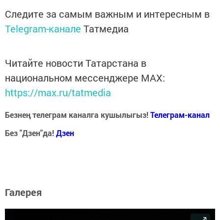
Следите за самым важным и интересным в
Telegram-канале
Татмедиа
Читайте новости Татарстана в
национальном мессенджере MАХ:
https://max.ru/tatmedia
Безнең телеграм каналга кушылыгыз!
Телеграм-канал
Без "Дзен"да!
Д
зен
Галерея