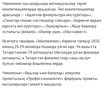
Чемпионат кысаларында катнашучылар төрле
компетенцияләрдә ярышачак. Төп компетенцияләр
арасында – «Адаптив физкультура инструкторы»,
«Санитар-техник системалар слесаре», «Беренче ярдәм
күрсәтү инструкторы», «Эшкуарлык», «Җыр башкару
осталыгы (вокал)», «Маляр эше», «Массажист».
Исегезгә төшерик, «Абилимпикс» беренче тапкыр 2025
елның 25-29 июлендә Казанда узган иде. Ул вакытта
Татарстаннан 79 катнашучы Мәскәүдә узган финалда
катнашты, ә Татарстан финалистлар саны иң күп
булган төбәкләр бишлегенә керде.
Чемпионат «Яшьләр һәм балалар» илкүләм
проектының «Профессионалитет» федераль проекты
кысаларында гамәлгә ашырыла.