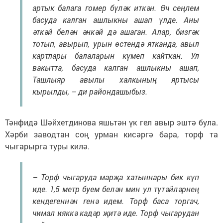
артык балага гомер бүләк иткән. Өч сеңлем
басуда калган ашлыкны ашап үлде. Аны
әткәй белән әнкәй дә ашаган. Алар, бизгәк
тотып, авырып, урын өстендә ятканда, авыл
картлары балаларын күмеп кайткан. Ул
вакытта, басуда калган ашлыкны ашап,
Ташлыяр авылы халкының яртысы
кырылды, – ди райондашыбыз.
Тәнфидә Шәйхетдинова яшьтән үк гел авыр эштә була.
Хәрби заводтан соң урман кисәргә бара, торф та
чыгарырга туры килә.
– Торф чыгаруда марҗа хатыннары бик күп
иде. 1,5 метр буем белән мин ул түтәйләрнең
кендегеннән генә идем. Торф баса торгач,
чимал ияккә кадәр җитә иде. Торф чыгарудан