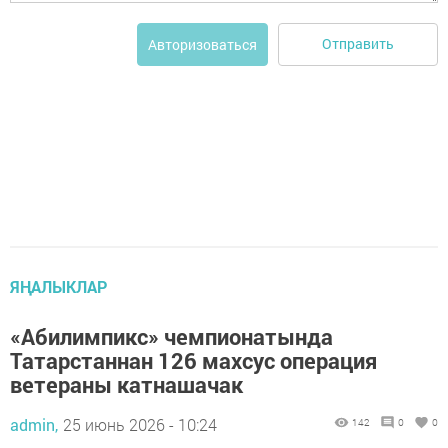
Отправить
Авторизоваться
ЯҢАЛЫКЛАР
«Абилимпикс» чемпионатында
Татарстаннан 126 махсус операция
ветераны катнашачак
admin,
25 июнь 2026 - 10:24
142
0
0