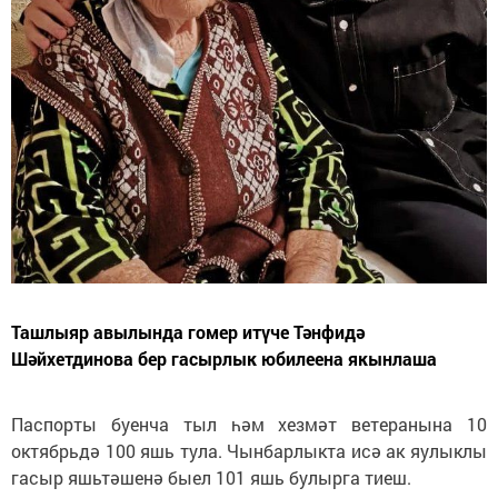
Ташлыяр авылында гомер итүче Тәнфидә
Шәйхетдинова бер гасырлык юбилеена якынлаша
Паспорты буенча тыл һәм хезмәт ветеранына 10
октябрьдә 100 яшь тула. Чынбарлыкта исә ак яулыклы
гасыр яшьтәшенә быел 101 яшь булырга тиеш.