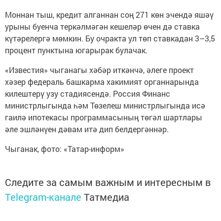
Моннан тыш, кредит алганнан соң 271 көн эчендә яшәү
урыны буенча теркәлмәгән кешеләр өчен дә ставка
күтәрелергә мөмкин. Бу очракта ул төп ставкадан 3–3,5
процент пунктына югарырак булачак.
«Известия» чыганагы хәбәр иткәнчә, әлеге проект
хәзер федераль башкарма хакимият органнарында
килештерү узу стадиясендә. Россия Финанс
министрлыгында һәм Төзелеш министрлыгында исә
гаилә ипотекасы программасының төгәл шартлары
әле эшләнүен дәвам итә дип белдергәннәр.
Чыганак, фото: «Татар-информ»
Следите за самым важным и интересным в
Telegram-канале
Татмедиа