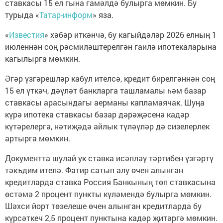
ставкасы 15 ел гына гамәлдә булырга мөмкин. Бу
турыда «
Татар-информ
» яза.
«
Известия
» хәбәр иткәнчә, бу кагыйдәләр 2026 елның 1
июленнән соң рәсмиләштерелгән гаилә ипотекаларына
кагылырга мөмкин.
Әгәр үзгәрешләр кабул ителсә, кредит бирелгәннән соң
15 ел үткәч, дәүләт банкларга ташламалы һәм базар
ставкасы арасындагы аерманы капламаячак. Шуңа
күрә ипотека ставкасы базар дәрәҗәсенә кадәр
күтәрелергә, нәтиҗәдә айлык түләүләр дә сизелерлек
артырга мөмкин.
Документта шулай ук ставка исәпләү тәртибен үзгәртү
тәкъдим ителә. Фатир сатып алу өчен алынган
кредитларда ставка Россия Банкының төп ставкасына
өстәмә 2 процент пункты күләмендә булырга мөмкин.
Шәхси йорт төзелеше өчен алынган кредитларда бу
күрсәткеч 2,5 процент пунктына кадәр җитәргә мөмкин.