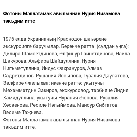
Фотоны Мәлләтамак авылыннан Нурия Низамова
тәкъдим итте
1976 елда Украинаның Краснодон шәһәренә
экскурсиягә баручылар. Беренче рәттә (сулдан уңга):
Дилира Шәмсетдинова, Әлфинур Гайнетдинова, Наилә
Шәкүрова, Альфира Шәйдуллина, Нурия
Нигъмәтуллина, Индус Фәхрануров, Алмаз
Садретдинов, Рушания Йосыпова, Гүзәлия Дәүләтова,
Зөлфирә Фазлыева; икенче рәттә: укытучы
Мөхәммәтдин Закиров, экскурсовод, тәрбияче Лидия
Хәмидуллина, укытучы Нурания Әюпова, Рузалия
Хөсәенова, Рәсилә Нәгыймова, Мансур Сибгатов,
Вәсимә Таҗиева.
Фотоны Мәлләтамак авылыннан Нурия Низамова
тәкъдим итте.