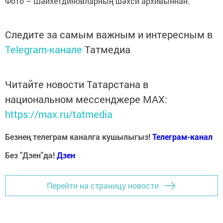
Фото – Шәйхетдиновларның шәхси архивыннан.
Следите за самым важным и интересным в
Telegram-канале
Татмедиа
Читайте новости Татарстана в
национальном мессенджере MАХ:
https://max.ru/tatmedia
Безнең телеграм каналга кушылыгыз!
Телеграм-канал
Без "Дзен"да!
Д
зен
Перейти на страницу новости