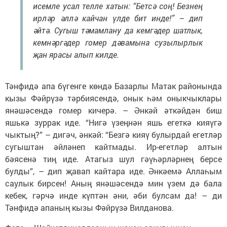
исемле усал телле хатын: “Бетсә соң! Безнең
ирләр әллә кайчан үлде бит инде!” – дип
әйтә. Сугыш тәмамлану да кемгәдер шатлык,
кемнәргәдер гомер дәвамына сузылырлык
җан ярасы алып килде.
Тәнфидә апа бүгенге көндә Базарлы Матак районында
кызы Фәйрүзә тәрбиясендә, онык һәм оныкчыклары
янәшәсендә гомер кичерә. – Әнкәй әткәйдән биш
яшькә зуррак иде. “Нигә үзеңнән яшь егеткә кияүгә
чыктың?” – дигәч, әнкәй: “Безгә кияү булырдай егетләр
сугыштан әйләнеп кайтмады. Ир-егетләр алтын
бәясенә тиң иде. Атагыз шул гәүһәрләрнең берсе
булды”, – дип җавап кайтара иде. Әнкәемә Аллаһым
саулык бирсен! Аның янәшәсендә мин үзем дә бала
кебек, гәрчә инде күптән әни, әби булсам да! – ди
Тәнфидә апаның кызы Фәйрүзә Вилданова.