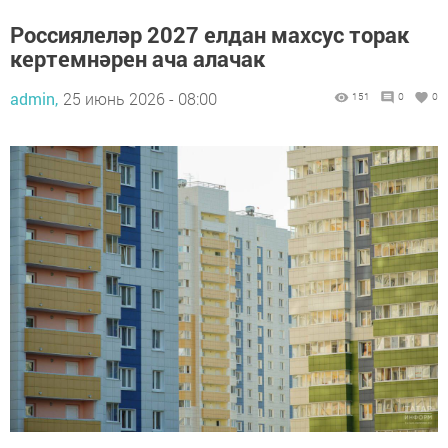
Россиялеләр 2027 елдан махсус торак
кертемнәрен ача алачак
admin,
25 июнь 2026 - 08:00
151
0
0