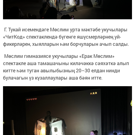
Г. Тукай исемендәге Мөслим урта мәктәбе укучылары
«ЧитКод» спектаклендә бүгенге яшүсмерләрнең уй-
фикерләрен, хыялларын һәм борчуларын ачып салды.
Мөслим гимназиясе укучылары «Ерак Мөслим»
спектакле аша тамашачыны киләчәккә сәяхәткә алып
китте һәм туган авылыбызның 20–30 елдан нинди
булачагын үз күзаллаулары аша бәян итте.