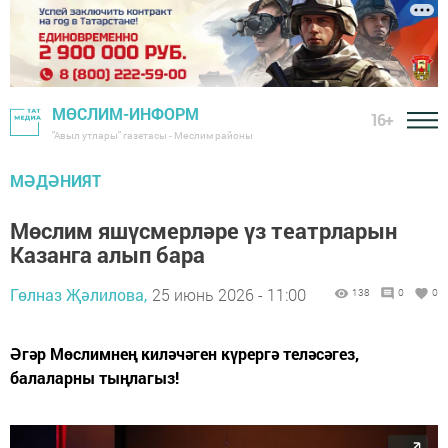
МӨСЛИМ-ИНФОРМ
16+
"Авыл утлары" газетасы - Мөслим районы
МӘДӘНИЯТ
Мөслим яшүсмерләре үз театрларын
Казанга алып бара
Гөлназ Җәлилова,
25 июнь 2026 - 11:00
138
0
0
Әгәр Мөслимнең киләчәген күрергә теләсәгез,
балаларны тыңлагыз!