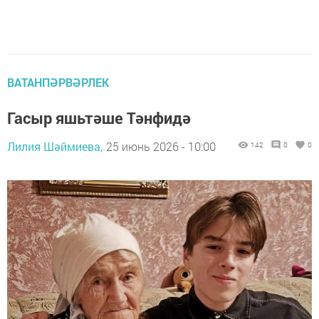
ВАТАНПӘРВӘРЛЕК
Гасыр яшьтәше Тәнфидә
Лилия Шәймиева,
25 июнь 2026 - 10:00
142
0
0