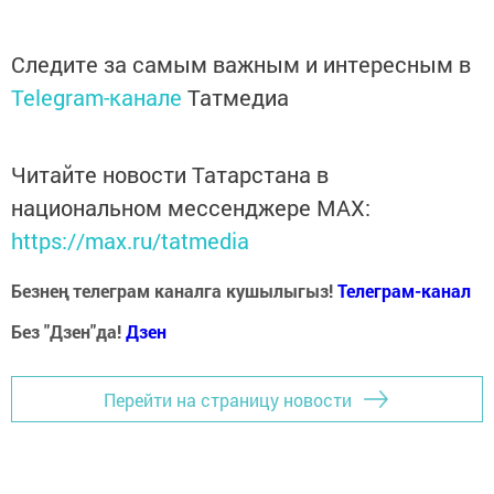
Следите за самым важным и интересным в
Telegram-канале
Татмедиа
Читайте новости Татарстана в
национальном мессенджере MАХ:
https://max.ru/tatmedia
Безнең телеграм каналга кушылыгыз!
Телеграм-канал
Без "Дзен"да!
Д
зен
Перейти на страницу новости