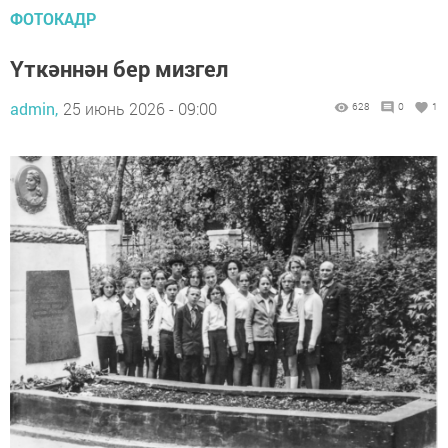
ФОТОКАДР
Үткәннән бер мизгел
admin,
25 июнь 2026 - 09:00
628
0
1