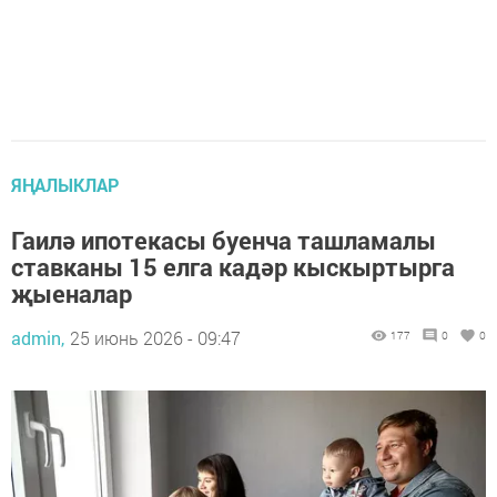
ЯҢАЛЫКЛАР
Гаилә ипотекасы буенча ташламалы
ставканы 15 елга кадәр кыскыртырга
җыеналар
admin,
25 июнь 2026 - 09:47
177
0
0