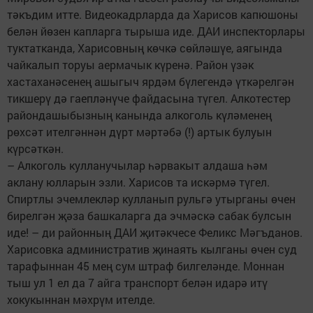
тәкъдим итте. Видеокадрларда да Харисов капюшоны
белән йөзен капларга тырыша иде. ДАИ инспекторлары
туктатканда, Харисовның көчкә сөйләшүе, аягында
чайкалып торуы аермачык күренә. Район үзәк
хастаханәсенең ашыгыч ярдәм бүлегендә үткәрелгән
тикшерү дә гаепләнүче файдасына түгел. Алкотестер
райондашыбызның канында алкоголь күләменең
рөхсәт ителгәннән дүрт мәртәбә (!) артык булуын
күрсәткән.
– Алкоголь кулланучылар һәрвакыт алдаша һәм
аклану юлларын эзли. Харисов та искәрмә түгел.
Спиртлы эчемлекләр кулланып рульгә утырганы өчен
бирелгән җәза башкаларга да эчмәскә сабак булсын
иде! – ди районның ДАИ җитәкчесе Феликс Мәгъданов.
Харисовка административ җинаять кылганы өчен суд
тарафыннан 45 мең сум штраф билгеләнде. Моннан
тыш ул 1 ел да 7 айга транспорт белән идарә итү
хокукыннан мәхрүм ителде.