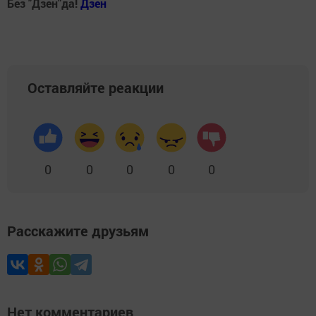
Без "Дзен"да!
Д
зен
Оставляйте реакции
0
0
0
0
0
Расскажите друзьям
Нет комментариев