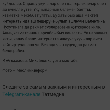
куйдылар. Очрашу укучылар өчен дә, терлекчеләр өчен
дә күңелле үтте. Укучыларның белемен баетты,
хезмәткә мәхәббәт уятты. Бу хатыбыз аша мәктәп
интернатында аш пешерүче булып эшләүче Валентина
Чухутинага да рәхмәт сүзләребезне җиткерәсе килә.
Аның хезмәтеннән һәркайсыбыз канәгать. Ул һәрвакыт
якты, көләч йөзле, интернатта яшәүче укучылар өчен
кайгыртучан апа ул. Без аңа чын күңелдән рәхмәт
белдерәбез.
Р. Әгъзәмова. Михайловка урта мәктәбе.
Фото – Мөслим-информ
Следите за самым важным и интересным в
Telegram-канале
Татмедиа