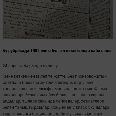
Бу рубрикада 1982 елны булган вакыйгалар кабатлана
24 апрель. Фермада очрашу.
Менә көткән көн килеп тә җитте. Без пионервожатый
Светлана Бакыева җитәкчелегендә, дәртләнеп,
товарлыклы-сөтчелек фермасына юл тоттык. Ферма
эшчәннәре безне ачык йөз белән, шатланып каршы
алдылар, эшләре хакында сөйләделәр, хезмәтләре
белән таныштырдылар. Соңыннан V класс укучылары
терлекчеләргә багышлап әдәби-музыкаль монтаж