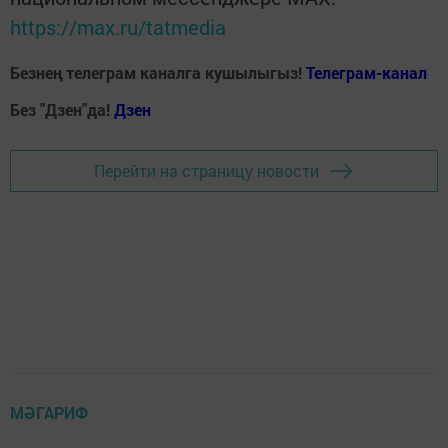
https://max.ru/tatmedia
Безнең телеграм каналга кушылыгыз!
Телеграм-канал
Без "Дзен"да!
Д
зен
Перейти на страницу новости
МӘГАРИФ