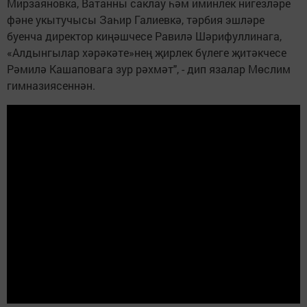
Мирзаяновка, Ватанны саклау һәм иминлек нигезләре
фәне укытучысы Заһир Галиевкә, тәрбия эшләре
буенча директор киңәшчесе Равилә Шәрифуллинага,
«Алдынгылар хәрәкәте»нең җирлек бүлеге җитәкчесе
Рәмилә Кашаповага зур рәхмәт", - дип язалар Мөслим
гимназиясеннән.