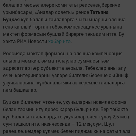
балалар мәсьәләләре комитеты рәисенең беренче
урынбасары, «Аналар советы» рәисе
Татьяна
Буцкая
күп балалы гаиләләргә чыгымнарны өлешчә
генә каплый торган төбәк компенсациясе урынына
мәктәп формасын бушлай бирергә тәкъдим итте. Бу
хакта РИА Новости
хәбәр итә
.
Россиядә мәктәп формасына өлешчә компенсация
алырга мөмкин, әмма түләүләр суммасы һәм
адресатлар һәр субъектта аерыла. Төбәкләр аны алу
өчен критерийларны үзләре билгели: беренче сыйныф
укучыларына, күпбалалы яки аз керемле гаиләләргә
һәм башкалар.
Буцкая билгеләп үткәнчә, укучыларны исемле форма
белән тәэмин итү дөрес карар булыр иде. Бер төбәктә
күп балалы гаиләләрдәге укучылар өчен түләү 2,5 мең
сум тәшкил итә, икенчесендә – 12 мең сум. Шул
рәвешле, кемдер күлмәк белән пиджак кына сатып ала