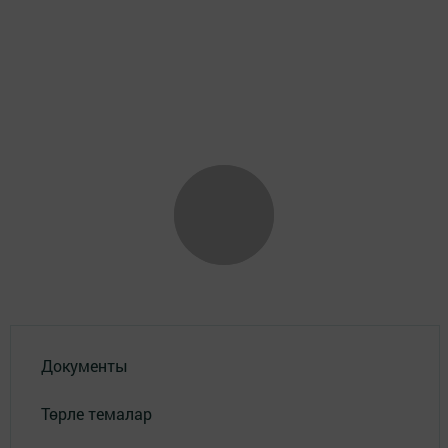
Документы
Төрле темалар