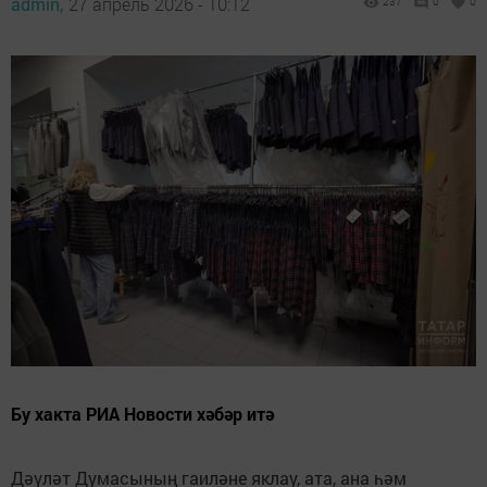
admin,
27 апрель 2026 - 10:12
237
0
0
Бу хакта РИА Новости хәбәр итә
Дәүләт Думасының гаиләне яклау, ата, ана һәм