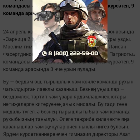
командасы әлеге уеннарда, ныклы әзерлек күрсәтеп, 9
команда арасында 3 нче урын яулады
24 апрель көнне Алабуга махсус икътисади зонасында
«Зарница 2.0» бөтенроссия уенының зона туры узды.
Мөслим гимназиясенең сыйныф җитәкчесе Ләйсән
Фахертдинова җитәкчелегендә «Воины 3Б – Патриоты»
командасы әлеге уеннарда, ныклы әзерлек күрсәтеп, 9
команда арасында 3 нче урын яулады.
Бу — бердәм эш, тырышлык һәм көчле команда рухын
чагылдырган лаеклы казаныш. Безнең уңышлар —
бердәмлек, тәртип һәм үзара ярдәмләшүнең югары
нәтиҗәләргә китерүенең ачык мисалы. Бу гади генә
медаль түгел, ә безнең тырышлыгыбыз һәм команда
рухыбызның танылуы. Әлеге тәҗрибә киләчәктә яңа
казанышлар һәм җиңүләр өчен ныклы нигез булсын.
Ярдәм күрсәткәннәре өчен гимназия директоры Азат