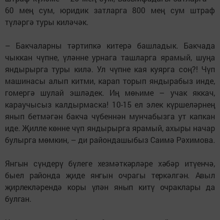
60 мең сум, юридик затларга 800 мең сум штраф
түләргә туры киләчәк.
– Бакчаларны тәртипкә китерә башладык. Бакчада
чыккан чүпне, үләнне урнага ташларга ярамый, шуңа
яндырырга туры килә. Ул чүпне кая куярга соң?! Чүп
машинасы алып китми, карап торып яндырабыз инде,
гомергә шулай эшләдек. Иң мөһиме – учак яккач,
караучысыз калдырмаска! 10-15 ел элек күршеләрнең
янып бетмәгән бакча чүбеннән мунчабызга ут капкан
иде. Җилле көнне чүп яндырырга ярамый, ахыры начар
булырга мөмкин, – ди райондашыбыз Саимә Рәхимова.
Янгын сүндерү бүлеге хезмәткәрләре хәбәр итүенчә,
быел районда җиде янгын очрагы теркәлгән. Авыл
җирлекләрендә коры үлән янып китү очраклары да
булган.