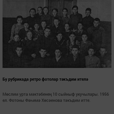
Бу рубрикада ретро фотолар тәкъдим ителә
Мөслим урта мәктәбенең 10 сыйныф укучылары. 1956
ел. Фотоны Фәһимә Хөсәенова тәкъдим итте.