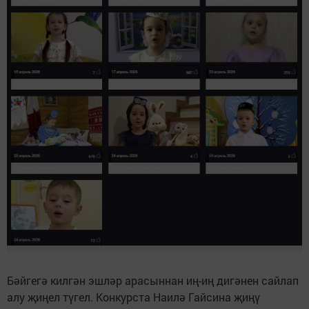
Бәйгегә килгән эшләр арасыннан иң-иң дигәнен сайлап
алу җиңел түгел. Конкурста Наилә Гайсина җиңү