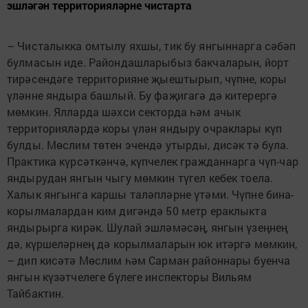
эшләгән территорияләрне чистарта
– Чисталыкка омтылу яхшы, тик бу янгыннарга сәбәп
булмасын иде. Райондашларыбыз бакчаларын, йорт
тирәсендәге территорияне җыештырып, чүпне, коры
үләнне яндыра башлый. Бу фаҗигагә дә китерергә
мөмкин. Ялларда шәхси секторда һәм ачык
территорияләрдә коры үлән яндыру очраклары күп
булды. Мөслим төтен эчендә утырды, дисәк тә була.
Практика күрсәткәнчә, күпчелек гражданнарга чүп-чар
яндырудан янгын чыгу мөмкин түгел кебек тоела.
Халык янгынга каршы таләпләрне үтәми. Чүпне бина-
корылмалардан ким дигәндә 50 метр ераклыкта
яндырырга кирәк. Шулай эшләмәсәң, янгын үзеңнең
дә, күршеләрнең дә корылмаларын юк итәргә мөмкин,
– дип кисәтә Мөслим һәм Сарман районнары буенча
янгын күзәтчелеге бүлеге инспекторы Вильям
Тайбактин.