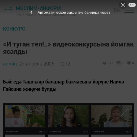
МӨСЛИМ-ИНФОРМ
16+
2
Автоматическое закрытие баннера через
"Авыл утлары" газетасы - Мөслим районы
КОНКУРС
«И туган тел!..» видеоконкурсына йомгак
ясалды
admin,
27 апрель 2026 - 12:12
211
0
0
Бәйгедә Ташлыяр балалар бакчасына йөрүче Наилә
Гайсина җиңүче булды