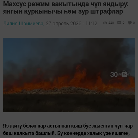
Махсус режим вакытында чүп яндыру:
янгын куркынычы һәм зур штрафлар
Лилия Шәймиева,
27 апрель 2026 - 11:12
220
0
0
Яз җитү белән кар астыннан кыш буе җыелган чүп-чар
баш калкыта башлый. Бу көннәрдә халык үзе яшәгән,