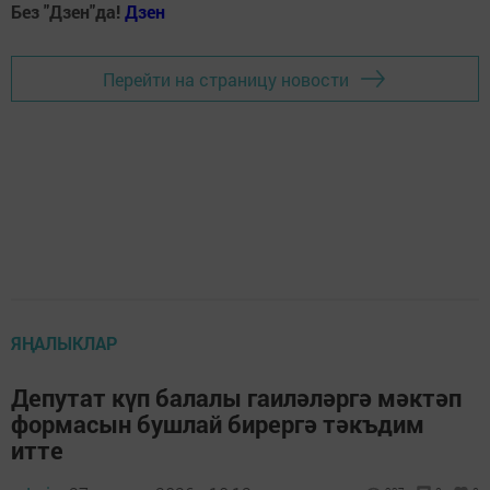
Без "Дзен"да!
Д
зен
Перейти на страницу новости
ЯҢАЛЫКЛАР
Депутат күп балалы гаиләләргә мәктәп
формасын бушлай бирергә тәкъдим
итте