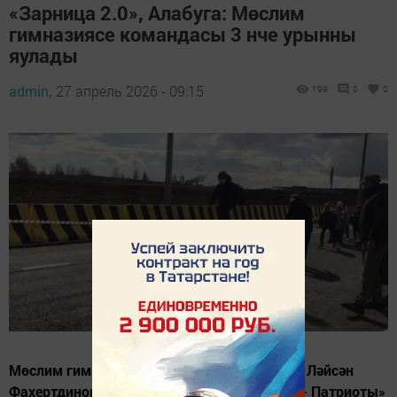
«Зарница 2.0», Алабуга: Мөслим
гимназиясе командасы 3 нче урынны
яулады
admin,
27 апрель 2026 - 09:15
199
0
0
Мөслим гимназиясенең сыйныф җитәкчесе Ләйсән
Фахертдинова җитәкчелегендә «Воины 3Б – Патриоты»