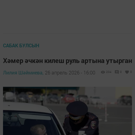
САБАК БУЛСЫН
Хәмер әчкән килеш руль артына утырган
Лилия Шәймиева,
26 апрель 2026 - 16:00
204
0
0