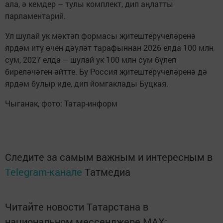
ала, ә кемдер – тулы комплект, дип аңлатты
парламентарий.
Ул шулай ук мәктәп формасы җитештерүчеләренә
ярдәм итү өчен дәүләт тарафыннан 2026 елда 100 млн
сум, 2027 елда – шулай ук 100 млн сум бүлеп
биреләчәген әйтте. Бу Россия җитештерүчеләренә дә
ярдәм булыр иде, дип йомгаклады Буцкая.
Чыганак, фото: Татар-информ
Следите за самым важным и интересным в
Telegram-канале
Татмедиа
Читайте новости Татарстана в
национальном мессенджере MАХ: