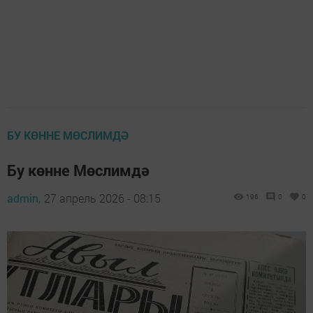
БУ КӨННЕ МӨСЛИМДӘ
Бу көнне Мөслимдә
admin,
27 апрель 2026 - 08:15
196
0
0