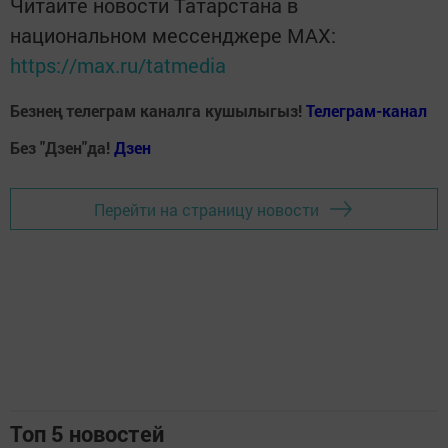
Читайте новости Татарстана в
национальном мессенджере MАХ:
https://max.ru/tatmedia
Безнең телеграм каналга кушылыгыз!
Телеграм-канал
Без "Дзен"да!
Д
зен
Перейти на страницу новости
Топ 5 новостей