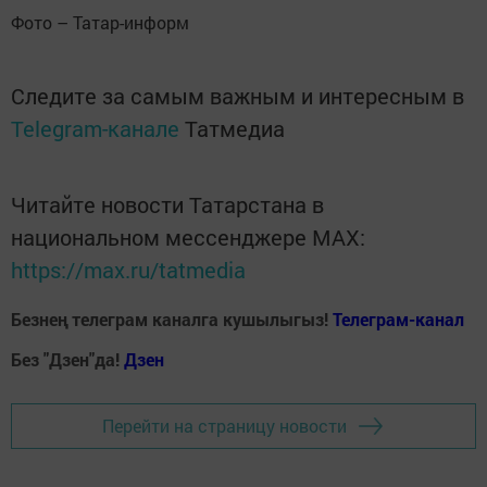
Фото – Татар-информ
Следите за самым важным и интересным в
Telegram-канале
Татмедиа
Читайте новости Татарстана в
национальном мессенджере MАХ:
https://max.ru/tatmedia
Безнең телеграм каналга кушылыгыз!
Телеграм-канал
Без "Дзен"да!
Д
зен
Перейти на страницу новости