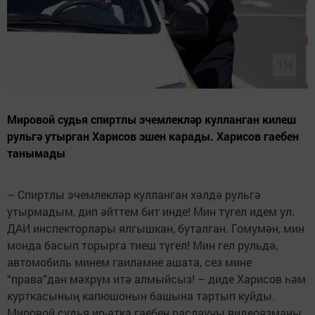
Мировой судья спиртлы эчемлекләр кулланган килеш
рульгә утырган Харисов эшен карады. Харисов гаебен
танымады
– Спиртлы эчемлекләр кулланган хәлдә рульгә
утырмадым, дип әйттем бит инде! Мин түгел идем ул.
ДАИ инспекторлары ялгышкан, буталган. Гомумән, мин
монда басып торырга тиеш түгел! Мин гел рульдә,
автомобиль минем гаиләмне ашата, сез мине
“права”дан мәхрүм итә алмыйсыз! – диде Харисов һәм
курткасының капюшонын башына тартып куйды.
Мировой судья ир-атка гаебен раслаучы видеоязманы