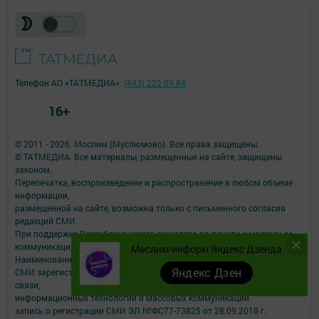
Телефон АО «ТАТМЕДИА»:
(843) 222 09 84
16+
© 2011 - 2026. Мослим (Муслюмово). Все права защищены.
© ТАТМЕДИА. Все материалы, размещенные на сайте, защищены
законом.
Перепечатка, воспроизведение и распространение в любом объеме
информации,
размещенной на сайте, возможна только с письменного согласия
редакций СМИ.
При поддержке Республиканского агентства по печати и массовым
коммуникациям.
Мөслим-информ Яндекс Дзенда
Наименование СМИ: Мөслим-информ
Яндекс Дзен
СМИ зарегистрировано Федеральной службой по надзору в сфере
связи,
информационных технологий и массовых коммуникаций
запись о регистрации СМИ ЭЛ №ФС77-73825 от 28.09.2018 г.