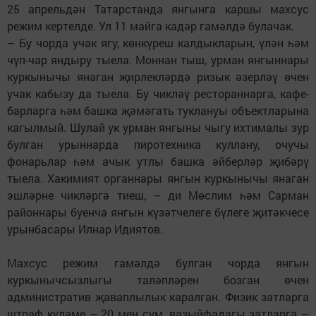
25 апрельдән Татарстанда янгынга каршы махсус
режим кертелде. Ул 11 майга кадәр гамәлдә булачак.
– Бу чорда учак ягу, көнкүреш калдыкларын, үлән һәм
чүп-чар яндыру тыела. Моннан тыш, урман янгыннары
куркынычы янаган җирлекләрдә ризык әзерләү өчен
учак кабызу да тыела. Бу чикләү рестораннарга, кафе-
барларга һәм башка җәмәгать туклануы объектларына
кагылмый. Шулай ук урман янгыны чыгу ихтималы зур
булган урыннарда пиротехника куллану, очучы
фонарьлар һәм ачык утлы башка әйберләр җибәрү
тыела. Хакимият органнары янгын куркынычы янаган
эшләрне чикләргә тиеш, – ди Мөслим һәм Сарман
районнары буенча янгын күзәтчелеге бүлеге җитәкчесе
урынбасары Илнар Идиятов.
Махсус режим гамәлдә булган чорда янгын
куркынычсызлыгы таләпләрен бозган өчен
административ җаваплылык каралган. Физик затларга
штраф күләме – 20 мең сум, вазыйфадагы затларга –