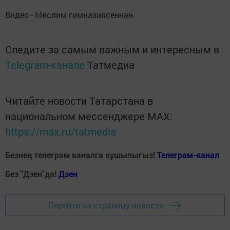
Видео - Мөслим гимназиясеннән.
Следите за самым важным и интересным в
Telegram-канале
Татмедиа
Читайте новости Татарстана в
национальном мессенджере MАХ:
https://max.ru/tatmedia
Безнең телеграм каналга кушылыгыз!
Телеграм-канал
Без "Дзен"да!
Д
зен
Перейти на страницу новости