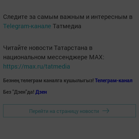
Следите за самым важным и интересным в
Telegram-канале
Татмедиа
Читайте новости Татарстана в
национальном мессенджере MАХ:
https://max.ru/tatmedia
Безнең телеграм каналга кушылыгыз!
Телеграм-канал
Без "Дзен"да!
Д
зен
Перейти на страницу новости