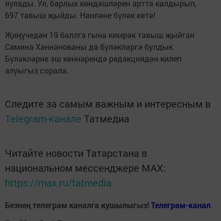
яулады. Ул, барлык көндәшләрен артта калдырып,
697 тавыш җыйды. Наиләне бүләк көтә!
Җиңүчедән 19 баллга гына кимрәк тавыш җыйган
Самина Ханнанованы да бүләкләргә булдык.
Бүләкләрне эш көннәрендә редакциядән килеп
алуыгыз сорала.
Следите за самым важным и интересным в
Telegram-канале
Татмедиа
Читайте новости Татарстана в
национальном мессенджере MАХ:
https://max.ru/tatmedia
Безнең телеграм каналга кушылыгыз!
Телеграм-канал