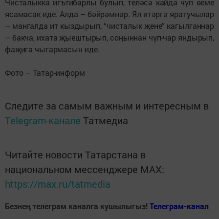
Чисталыкка игътибарлы булып, теләсә кайда чүп өеме
ясамасак иде. Алда – бәйрәмнәр. Ял итәргә яратучылар
– мангалда ит кыздырып, “чисталык җене” кагылганнар
– бакча, ихата җыештырып, соңыннан чүп-чар яндырып,
фаҗига чыгар
масын иде.
Фото – Татар-информ
Следите за самым важным и интересным в
Telegram-канале
Татмедиа
Читайте новости Татарстана в
национальном мессенджере MАХ:
https://max.ru/tatmedia
Безнең телеграм каналга кушылыгыз!
Телеграм-канал