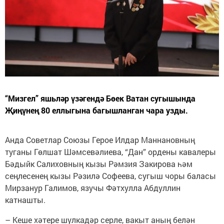
“Мизгел” яшьләр үзәгендә Бөек Ватан сугышында
Җиңүнең 80 еллыгына багышланган чара узды.
Анда Советлар Союзы Герое Илдар Маннановның
туганы Гөлшат Шәмсевәлиева, “Дан” ордены кавалеры
Бәдыйк Салиховның кызы Рәмзия Закирова һәм
сеңлесенең кызы Рәзилә Софеева, сугыш чоры баласы
Мирзанур Галимов, язучы Фәтхулла Абдуллин
катнашты.
– Кеше хәтере шулкадәр серле, вакыт аның белән