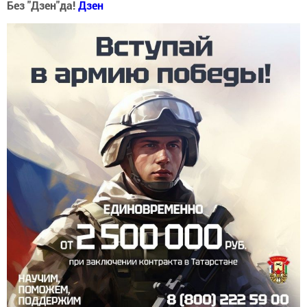
Без "Дзен"да!
Д
зен