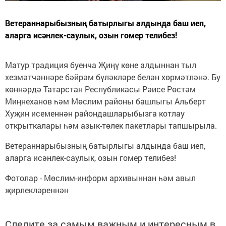
Ветераннарыбызның батырлыгы алдында баш иеп,
аларга исәнлек-саулык, озын гомер телибез!
Матур традиция буенча Җиңү көне алдыннан тыл
хезмәтчәннәре бәйрәм бүләкләре белән хөрмәтләнә. Бу
көннәрдә Татарстан Республикасы Рәисе Рөстәм
Миңнеханов һәм Мөслим районы башлыгы Альберт
Хуҗин исеменнән райондашларыбызга котлау
открыткалары һәм азык-төлек пакетлары тапшырыла.
Ветераннарыбызның батырлыгы алдында баш иеп,
аларга исәнлек-саулык, озын гомер телибез!
Фотолар - Мөслим-информ архивыннан һәм авыл
җирлекләреннән
Следите за самым важным и интересным в