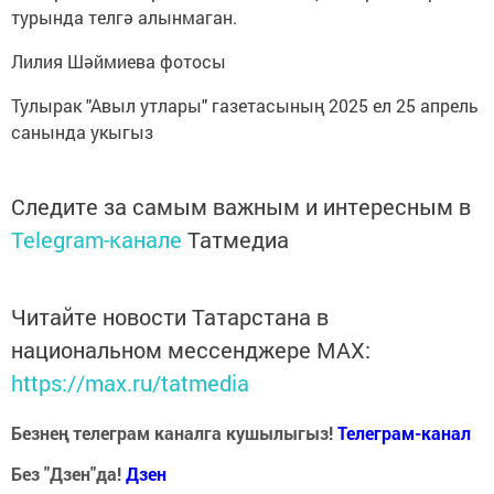
турында телгә алынмаган.
Лилия Шәймиева фотосы
Тулырак "Авыл утлары" газетасының 2025 ел 25 апрель
санында укыгыз
Следите за самым важным и интересным в
Telegram-канале
Татмедиа
Читайте новости Татарстана в
национальном мессенджере MАХ:
https://max.ru/tatmedia
Безнең телеграм каналга кушылыгыз!
Телеграм-канал
Без "Дзен"да!
Д
зен