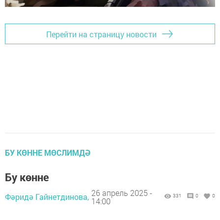
Перейти на страницу новости
БУ КӨННЕ МӨСЛИМДӘ
Бу көнне
26 апрель 2025 -
Фәридә Гайнетдинова,
331
0
0
14:00