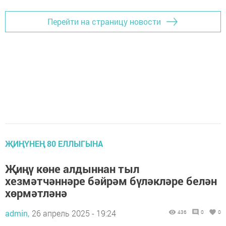
Перейти на страницу новости
ҖИҢҮНЕҢ 80 ЕЛЛЫГЫНА
Җиңү көне алдыннан тыл
хезмәтчәннәре бәйрәм бүләкләре белән
хөрмәтләнә
admin,
26 апрель 2025 - 19:24
436
0
0