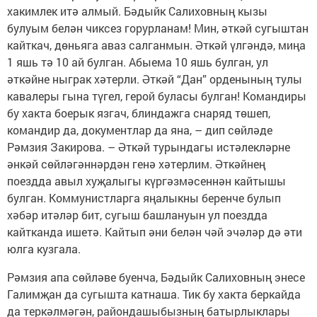
хакимлек итә алмый. Бәдыйк Салиховның кызы
булуым белән чиксез горурланам! Мин, әткәй сугыштан
кайткач, дөньяга аваз салганмын. Әткәй үлгәндә, миңа
1 яшь тә 10 ай булган. Абыема 10 яшь булган, ул
әткәйне ныграк хәтерли. Әткәй “Дан” орденының тулы
кавалеры гына түгел, герой буласы булган! Командиры
бу хакта боерык язгач, блиндажга снаряд төшеп,
командир да, документлар да яна, – дип сөйләде
Рәмзия Закирова. – Әткәй турындагы истәлекләрне
әнкәй сөйләгәннәрдән генә хәтерлим. Әткәйнең
поездда авыл хуҗалыгы күргәзмәсеннән кайтышы
булган. Коммунистларга яңалыкны беренче булып
хәбәр итәләр бит, сугыш башлануын ул поездда
кайтканда ишетә. Кайтып әни белән чәй эчәләр дә әти
юлга кузгала.
Рәмзия апа сөйләве буенча, Бәдыйк Салиховның энесе
Галимҗан да сугышта катнаша. Тик бу хакта беркайда
да теркәлмәгән, райондашыбызның батырлыклары