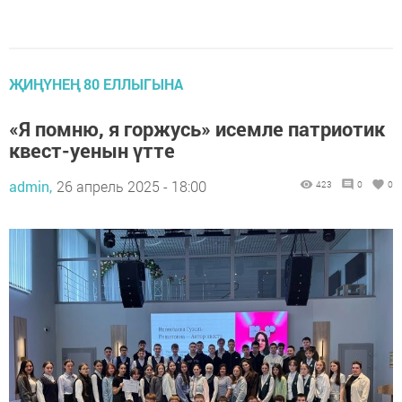
ҖИҢҮНЕҢ 80 ЕЛЛЫГЫНА
«Я помню, я горжусь» исемле патриотик
квест-уенын үтте
admin,
26 апрель 2025 - 18:00
423
0
0