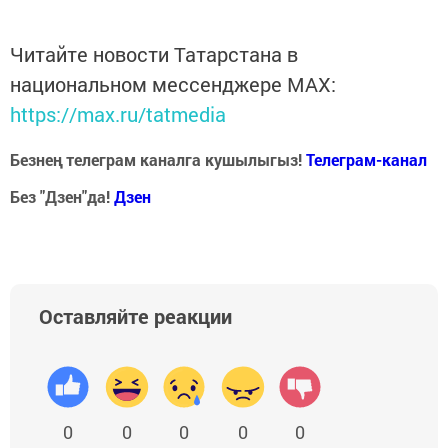
Читайте новости Татарстана в
национальном мессенджере MАХ:
https://max.ru/tatmedia
Безнең телеграм каналга кушылыгыз!
Телеграм-канал
Без "Дзен"да!
Д
зен
Оставляйте реакции
0
0
0
0
0