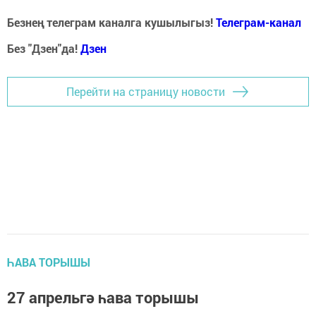
Безнең телеграм каналга кушылыгыз!
Телеграм-канал
Без "Дзен"да!
Д
зен
Перейти на страницу новости
ҺАВА ТОРЫШЫ
27 апрельгә һава торышы