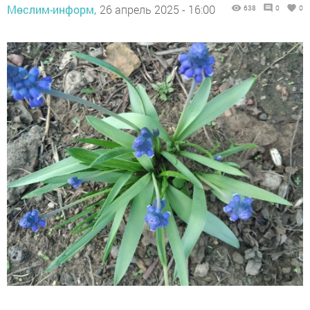
Мөслим-информ,
26 апрель 2025 - 16:00
638
0
0