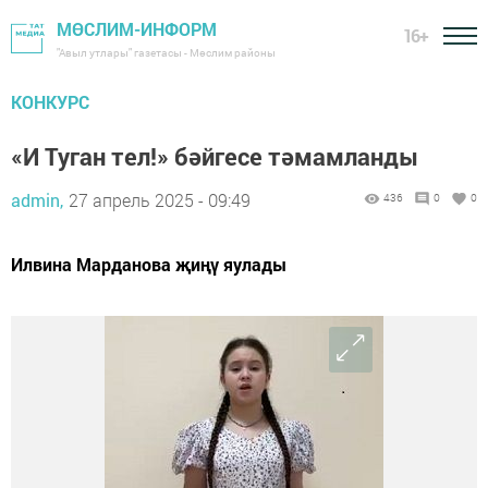
МӨСЛИМ-ИНФОРМ
16+
"Авыл утлары" газетасы - Мөслим районы
КОНКУРС
«И Туган тел!» бәйгесе тәмамланды
admin,
27 апрель 2025 - 09:49
436
0
0
Илвина Марданова җиңү яулады