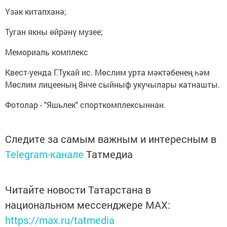
Үзәк китапханә;
Туган якны өйрәнү музее;
Мемориаль комплекс
Квест-уенда Г.Тукай ис. Мөслим урта мәктәбенең һәм
Мөслим лицееның 8нче сыйныф укучылары катнашты.
Фотолар - "Яшьлек" спорткомплексыннан.
Следите за самым важным и интересным в
Telegram-канале
Татмедиа
Читайте новости Татарстана в
национальном мессенджере MАХ:
https://max.ru/tatmedia