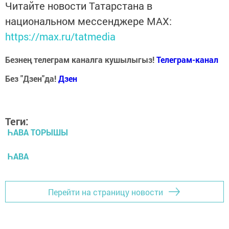
Читайте новости Татарстана в
национальном мессенджере MАХ:
https://max.ru/tatmedia
Безнең телеграм каналга кушылыгыз!
Телеграм-канал
Без "Дзен"да!
Д
зен
Теги:
ҺАВА ТОРЫШЫ
ҺАВА
Перейти на страницу новости