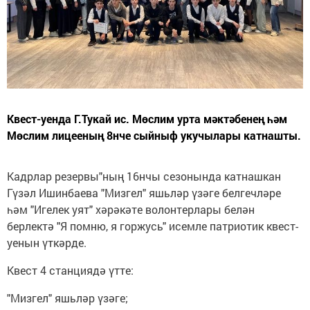
Квест-уенда Г.Тукай ис. Мөслим урта мәктәбенең һәм
Мөслим лицееның 8нче сыйныф укучылары катнашты.
Кадрлар резервы"ның 16нчы сезонында катнашкан
Гүзәл Ишинбаева "Мизгел" яшьләр үзәге белгечләре
һәм "Игелек уят" хәрәкәте волонтерлары белән
берлектә "Я помню, я горжусь" исемле патриотик квест-
уенын үткәрде.
Квест 4 станциядә үтте:
"Мизгел" яшьләр үзәге;