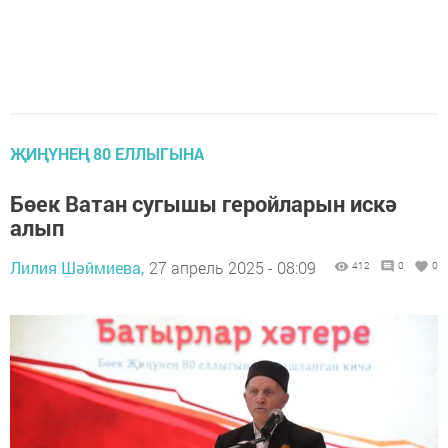
ҖИҢҮНЕҢ 80 ЕЛЛЫГЫНА
Бөек Ватан сугышы геройларын искә
алып
Лилия Шәймиева,
27 апрель 2025 - 08:09
412
0
0