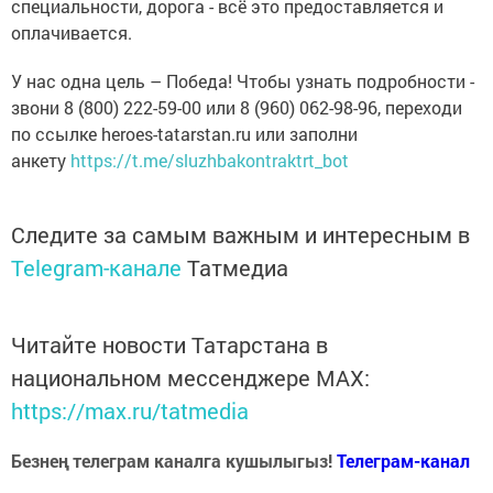
специальности, дорога - всё это предоставляется и
оплачивается.
У нас одна цель – Победа! Чтобы узнать подробности -
звони 8 (800) 222-59-00 или 8 (960) 062-98-96, переходи
по ссылке heroes-tatarstan.ru или заполни
анкету
https://t.me/sluzhbakontraktrt_bot
Следите за самым важным и интересным в
Telegram-канале
Татмедиа
Читайте новости Татарстана в
национальном мессенджере MАХ:
https://max.ru/tatmedia
Безнең телеграм каналга кушылыгыз!
Телеграм-канал