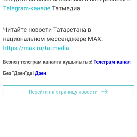
Telegram-канале
Татмедиа
Читайте новости Татарстана в
национальном мессенджере MАХ:
https://max.ru/tatmedia
Безнең телеграм каналга кушылыгыз!
Телеграм-канал
Без "Дзен"да!
Д
зен
Перейти на страницу новости