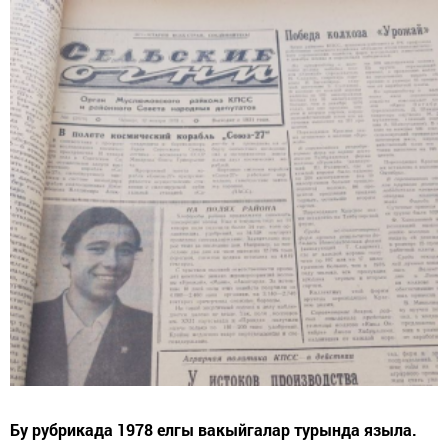
Бу рубрикада 1978 елгы вакыйгалар турында языла.