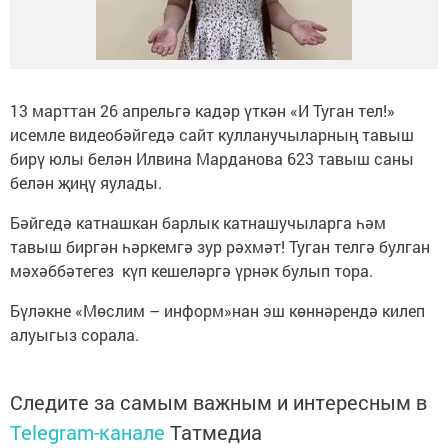
13 марттан 26 апрельгә кадәр үткән «И Туган тел!»
исемле видеобәйгедә сайт кулланучыларның тавыш
бирү юлы белән Илвина Марданова 623 тавыш саны
белән җиңү яулады.
Бәйгедә катнашкан барлык катнашучыларга һәм
тавыш биргән һәркемгә зур рәхмәт! Туган телгә булган
мәхәббәтегез күп кешеләргә үрнәк булып тора.
Бүләкне «Мөслим – информ»нан эш көннәрендә килеп
алуыгыз сорала.
Следите за самым важным и интересным в
Telegram-канале
Татмедиа