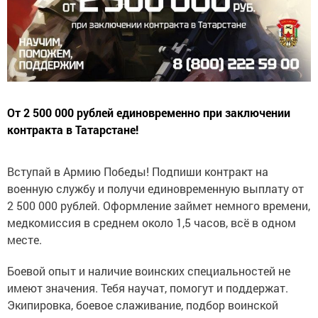
От 2 500 000 рублей единовременно при заключении
контракта в Татарстане!
Вступай в Армию Победы! Подпиши контракт на
военную службу и получи единовременную выплату от
2 500 000 рублей. Оформление займет немного времени,
медкомиссия в среднем около 1,5 часов, всё в одном
месте.
Боевой опыт и наличие воинских специальностей не
имеют значения. Тебя научат, помогут и поддержат.
Экипировка, боевое слаживание, подбор воинской