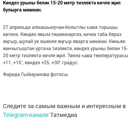
Көндез урыны белән 15-20 метр тизлектә көчле җил
булырга мөмкин.
27 апрельдә алмашынучан-болытлы һава торышы
көтелә. Көндез явым-төшемнәрсез, кичкә таба бераз
яңгыр, шулай ук яшенле яңгыр яварга мөмкин. Көньяк-
көнчыгыштан уртача тизлектә, көндез урыны белән 15-
20 метр тизлектә көчле җил. Төнлә һава температурасы
+11..+16˚, көндез +25..+30˚ градус.
Фәридә Гыймранова фотосы
Следите за самым важным и интересным в
Telegram-канале
Татмедиа