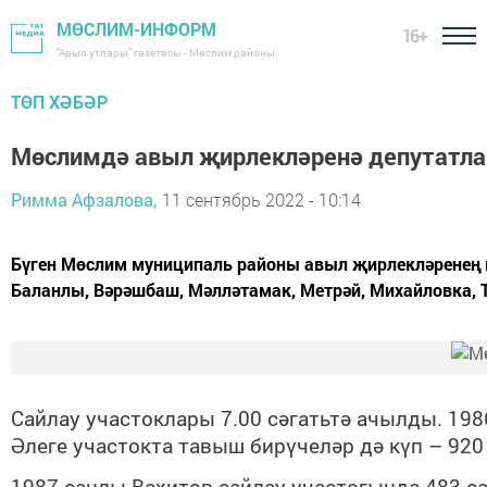
МӨСЛИМ-ИНФОРМ
16+
"Авыл утлары" газетасы - Мөслим районы
ТӨП ХӘБӘР
Мөслимдә авыл җирлекләренә депутатла
Римма Афзалова,
11 сентябрь 2022 - 10:14
Бүген Мөслим муниципаль районы авыл җирлекләренең вә
Баланлы, Вәрәшбаш, Мәлләтамак, Метрәй, Михайловка, Тү
Сайлау участоклары 7.00 сәгатьтә ачылды. 19
Әлеге участокта тавыш бирүчеләр дә күп – 920
1987 санлы Вахитов сайлау участогында 483 с