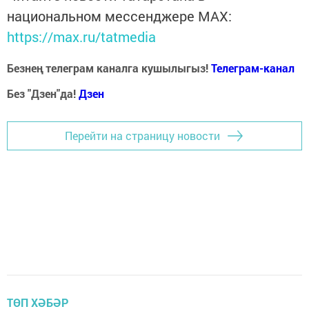
национальном мессенджере MАХ:
https://max.ru/tatmedia
Безнең телеграм каналга кушылыгыз!
Телеграм-канал
Без "Дзен"да!
Д
зен
Перейти на страницу новости
ТӨП ХӘБӘР