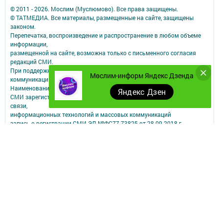
© 2011 - 2026. Мослим (Муслюмово). Все права защищены.
© ТАТМЕДИА. Все материалы, размещенные на сайте, защищены
законом.
Перепечатка, воспроизведение и распространение в любом объеме
информации,
размещенной на сайте, возможна только с письменного согласия
редакций СМИ.
При поддержке Республиканского агентства по печати и массовым
Мөслим-информ Яндекс Дзенда
коммуникациям.
Наименование СМИ: Мөслим-информ
Яндекс Дзен
СМИ зарегистрировано Федеральной службой по надзору в сфере
связи,
информационных технологий и массовых коммуникаций
запись о регистрации СМИ ЭЛ №ФС77-73825 от 28.09.2018 г.
ФИО главного редактора: Афзалова Римма Рашидовна
Адрес редакции: 423970, РТ, Муслюмовский район, село Муслюмово,
ул.Пушкина, д.43
Телефон редакции: 8 (8-5556) 2-55-00, электронная почта
muslimau@rambler.ru
О фактах коррупции можете сообщить на электронную почту
muslimau@rambler.ru
Учредитель СМИ: АО «ТАТМЕДИА»
Антикоррупционная политика