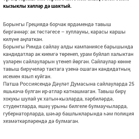
кызыклы хәлләр дә шактый.
Борынгы Грециядә борчак ярдәмендә тавыш
биргәннәр: ак төстәгесе – хуплауны, карасы каршы
килүне аңлаткан.
Борынгы Римда сайлау алды кампаниясе барышында
кандидатлар ак киемгә төренеп, урам буйлап халыктан
үзләрен сайлауларын үтенеп йөргән. Сайлаулар көнне
тавыш бирүчеләр тактага үзенә ошаган кандидатның
исемен язып куйган.
Патша Россиясендә Дәүләт Думасына сайлауларда 25
яшькәчә булган ир-атлар катнашмаган. Тавыш бирү
хокукы шулай ук хатын-кызларда, хәрбиләрдә,
студентларда, яшәү урыны билгеле булмаучыларда,
губернаторларда, шәһәр башлыкларында һәм полиция
хезмәткәрләрендә дә булмаган.