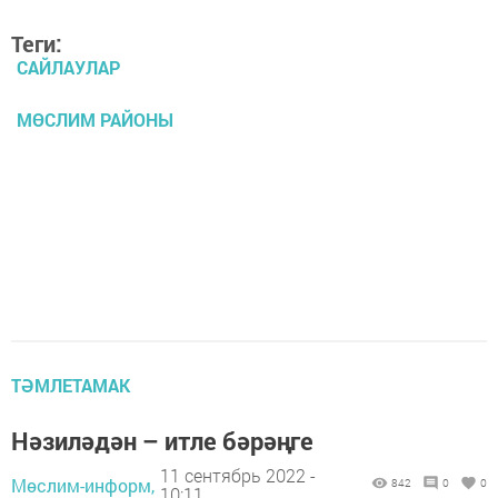
Теги:
САЙЛАУЛАР
МӨСЛИМ РАЙОНЫ
ТӘМЛЕТАМАК
Нәзиләдән – итле бәрәңге
11 сентябрь 2022 -
Мөслим-информ,
842
0
0
10:11