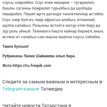
соусы әзерлибез. Соус өчен кишерне – түгәрәкләп,
башлы суган­ны боҗралап турыйбыз да шулпада
пешерәбез. Пешеп җитә дигәндә тәмләткечләр өстибез.
Соус әзер булгач, лавр яфрагын алабыз, атланмай,
шулпа салабыз. Ризыкны өстәлгә матур итеп бирү дә
зур роль уйный. Тәлинкәгә баш­та кайнар бәрәңге, аның
өстенә ит салабыз һәм яны­на яшелчә соусы сибәбез.
Тәмле булсын!
Рубриканы Лилия Шәймиева алып бара.
Фото https://ru.freepik.com
Следите за самым важным и интересным в
Telegram-канале
Татмедиа
Читайте новости Татарстана в