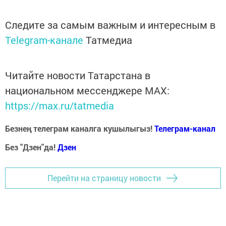
Следите за самым важным и интересным в
Telegram-канале
Татмедиа
Читайте новости Татарстана в
национальном мессенджере MАХ:
https://max.ru/tatmedia
Безнең телеграм каналга кушылыгыз!
Телеграм-канал
Без "Дзен"да!
Д
зен
Перейти на страницу новости