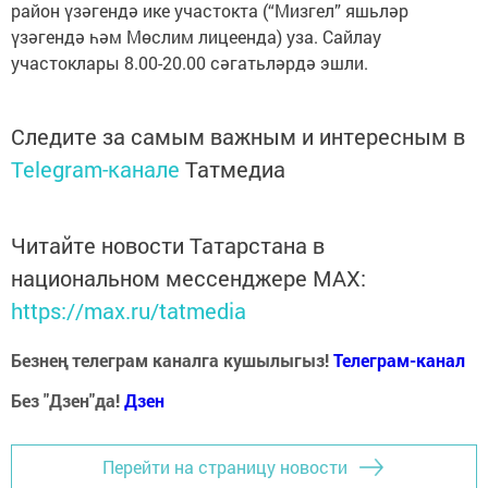
район үзәгендә ике участокта (“Мизгел” яшьләр
үзәгендә һәм Мөслим лицеенда) уза. Сайлау
участоклары 8.00-20.00 сәгатьләрдә эшли.
Следите за самым важным и интересным в
Telegram-канале
Татмедиа
Читайте новости Татарстана в
национальном мессенджере MАХ:
https://max.ru/tatmedia
Безнең телеграм каналга кушылыгыз!
Телеграм-канал
Без "Дзен"да!
Д
зен
Перейти на страницу новости