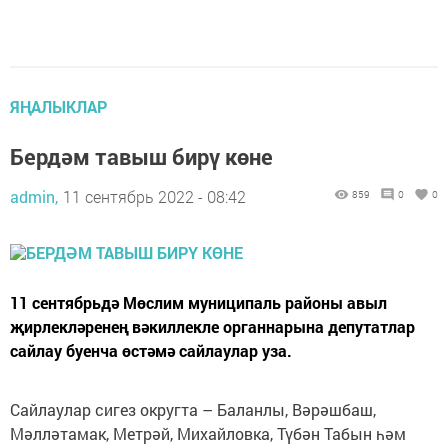
ЯҢАЛЫКЛАР
Бердәм тавыш бирү көне
admin,
11 сентябрь 2022 - 08:42
859
0
0
11 сентябрьдә Мөслим муниципаль районы авыл
җирлекләренең вәкиллекле органнарына депутатлар
сайлау буенча өстәмә сайлаулар уза.
Сайлаулар сигез округта – Баланлы, Вәрәшбаш,
Мәлләтамак, Метрәй, Михайловка, Түбән Табын һәм