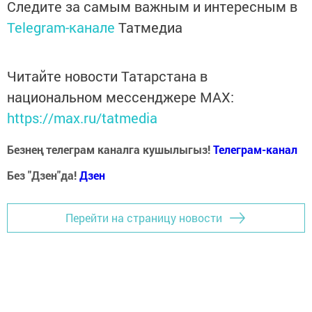
Следите за самым важным и интересным в
Telegram-канале
Татмедиа
Читайте новости Татарстана в
национальном мессенджере MАХ:
https://max.ru/tatmedia
Безнең телеграм каналга кушылыгыз!
Телеграм-канал
Без "Дзен"да!
Д
зен
Перейти на страницу новости