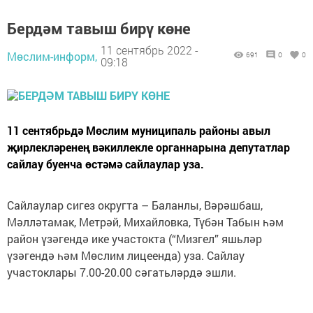
Бердәм тавыш бирү көне
11 сентябрь 2022 -
Мөслим-информ,
691
0
0
09:18
11 сентябрьдә Мөслим муниципаль районы авыл
җирлекләренең вәкиллекле органнарына депутатлар
сайлау буенча өстәмә сайлаулар уза.
Сайлаулар сигез округта – Баланлы, Вәрәшбаш,
Мәлләтамак, Метрәй, Михайловка, Түбән Табын һәм
район үзәгендә ике участокта (“Мизгел” яшьләр
үзәгендә һәм Мөслим лицеенда) уза. Сайлау
участоклары 7.00-20.00 сәгатьләрдә эшли.