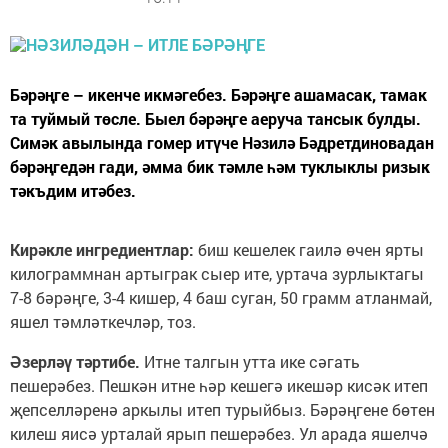
Бәрәңге – икенче икмәгебез. Бәрәңге аша­масак, тамак
та туймый төсле. Быел бәрәңге аеруча тансык бул­ды.
Симәк авылын­да гомер итүче Нәзилә Бәдретдиновадан
бәрәңгедән гади, әмма бик тәмле һәм туклыклы ризык
тәкъдим итәбез.
Кирәкле ингредиент­лар:
биш кешелек гаилә өчен ярты
килограммнан артыграк сыер ите, урта­ча зурлыктагы
7-8 бәрәңге, 3-4 кишер, 4 баш суган, 50 грамм атланмай,
яшел тәмләткечләр, тоз.
Әзерләү тәртибе.
Итне талгын утта ике сәгать
пешерәбез. Пешкән итне һәр кешегә икешәр кисәк итеп
җепселләренә ар­кылы итеп турыйбыз. Бәрәңгене бөтен
ки­леш яисә урталай ярып пешерәбез. Ул арада яшелчә