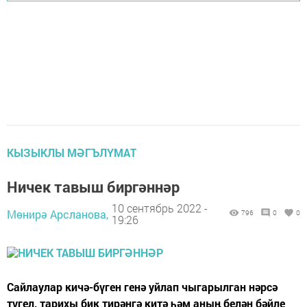
КЫЗЫКЛЫ МӘГЪЛҮМАТ
Ничек тавыш биргәннәр
10 сентябрь 2022 -
Мөнирә Арсланова,
796
0
0
19:26
Сайлаулар кичә-бүген генә уйлап чыгарылган нәрсә
түгел, тарихы бик тирәнгә китә һәм аның белән бәйле