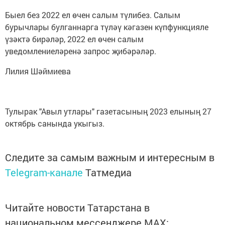
Быел без 2022 ел өчен салым түлибез. Салым
бурычлары булганнарга түләү кәгазен күпфункцияле
үзәктә бирәләр, 2022 ел өчен салым
уведомлениеләренә запрос җибәрәләр.
Лилия Шәймиева
Тулырак "Авыл утлары" газетасының 2023 елының 27
октябрь санында укыгыз.
Следите за самым важным и интересным в
Telegram-канале
Татмедиа
Читайте новости Татарстана в
национальном мессенджере MАХ: