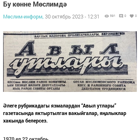
Бу көнне Мөслимдә
Мөслим-информ,
30 октябрь 2023 - 12:31
591
0
0
Әлеге рубрикадагы язмалардан “Авыл утлары”
газетасында яктыртылган вакыйгалар, яңалыклар
хакында белерсез.
1970 ел 22 октябрь