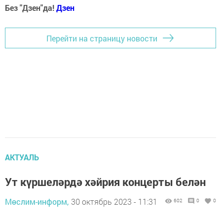
Без "Дзен"да!
Д
зен
Перейти на страницу новости
АКТУАЛЬ
Ут күршеләрдә хәйрия концерты белән
Мөслим-информ,
30 октябрь 2023 - 11:31
602
0
0