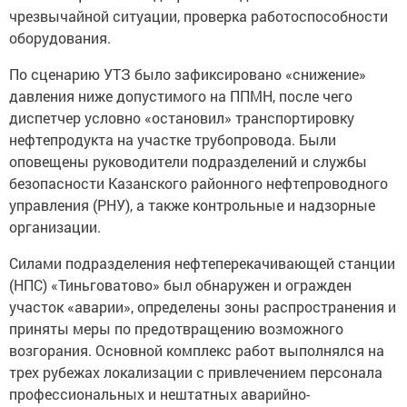
чрезвычайной ситуации, проверка работоспособности
оборудования.
По сценарию УТЗ было зафиксировано «снижение»
давления ниже допустимого на ППМН, после чего
диспетчер условно «остановил» транспортировку
нефтепродукта на участке трубопровода. Были
оповещены руководители подразделений и службы
безопасности Казанского районного нефтепроводного
управления (РНУ), а также контрольные и надзорные
организации.
Силами подразделения нефтеперекачивающей станции
(НПС) «Тиньговатово» был обнаружен и огражден
участок «аварии», определены зоны распространения и
приняты меры по предотвращению возможного
возгорания. Основной комплекс работ выполнялся на
трех рубежах локализации с привлечением персонала
профессиональных и нештатных аварийно-