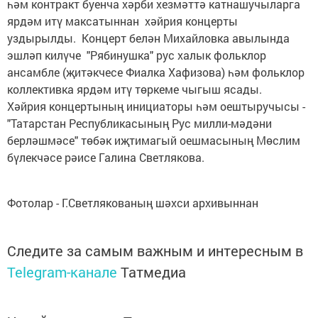
һәм контракт буенча хәрби хезмәттә катнашучыларга
ярдәм итү максатыннан хәйрия концерты
уздырылды. Концерт белән Михайловка авылында
эшләп килүче "Рябинушка" рус халык фольклор
ансамбле (җитәкчесе Фиалка Хафизова) һәм фольклор
коллективка ярдәм итү төркеме чыгыш ясады.
Хәйрия концертының инициаторы һәм оештыручысы -
"Татарстан Республикасының Рус милли-мәдәни
берләшмәсе" төбәк иҗтимагый оешмасының Мөслим
бүлекчәсе рәисе Галина Светлякова.
Фотолар - Г.Светлякованың шәхси архивыннан
Следите за самым важным и интересным в
Telegram-канале
Татмедиа