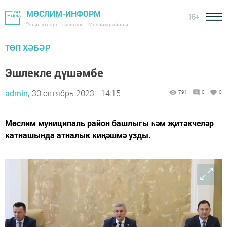
МӨСЛИМ-ИНФОРМ
16+
"Авыл утлары" газетасы - Мөслим районы
ТӨП ХӘБӘР
Эшлекле дүшәмбе
admin,
30 октябрь 2023 - 14:15
791
0
0
Мөслим муниципаль район башлыгы һәм җитәкчеләр
катнашында атналык киңәшмә узды.