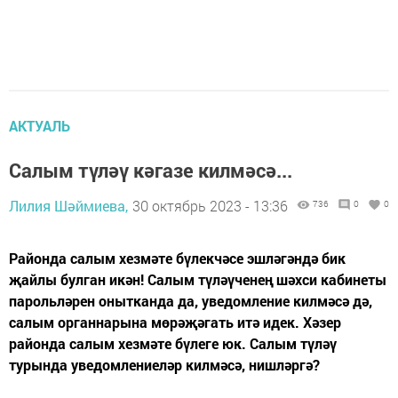
АКТУАЛЬ
Салым түләү кәгазе килмәсә...
Лилия Шәймиева,
30 октябрь 2023 - 13:36
736
0
0
Районда салым хезмәте бүлекчәсе эшләгәндә бик
җайлы булган икән! Салым түләүченең шәхси кабинеты
парольләрен онытканда да, уведомление килмәсә дә,
салым органнарына мөрәҗәгать итә идек. Хәзер
районда салым хезмәте бүлеге юк. Салым түләү
турында уведомлениеләр килмәсә, нишләргә?