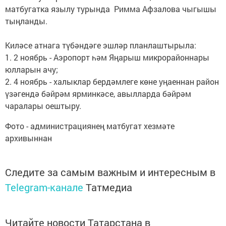
матбугатка язылу турында Римма Афзалова чыгышы
тыңланды.
Киләсе атнага түбәндәге эшләр планлаштырыла:
1. 2 ноябрь - Аэропорт һәм Яңарыш микрорайоннары
юлларын ачу;
2. 4 ноябрь - халыклар бердәмлеге көне уңаеннан район
үзәгендә бәйрәм ярминкәсе, авылларда бәйрәм
чаралары оештыру.
Фото - администрациянең матбугат хезмәте
архивыннан
Следите за самым важным и интересным в
Telegram-канале
Татмедиа
Читайте новости Татарстана в