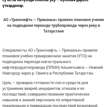
үткәрделәр.
АО «Транснефть – Прикамье» провело плановое учение
на подводном переходе трубопровода через реку в
Татарстане
Специалисты АО «Транснефть – Прикамье» провели
плановое учебно-тренировочное занятие (УТЗ) на
подводном переходе магистрального
нефтепродуктопровода (ППМН) Альметьевск – Нижний
Новгород через р. Свияга в Республике Татарстан.
Цель – проверка готовности сил и средств для
устранения аварий, инцидентов, отказов и их
последствий, совершенствование практических
навыков и знаний персонала по оперативной
локализации и ликвидации последствий возможной