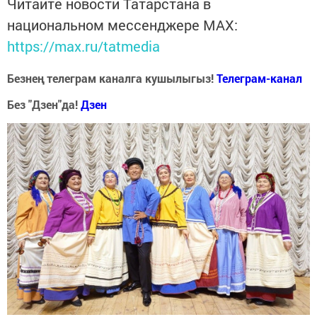
Читайте новости Татарстана в
национальном мессенджере MАХ:
https://max.ru/tatmedia
Безнең телеграм каналга кушылыгыз!
Телеграм-канал
Без "Дзен"да!
Д
зен