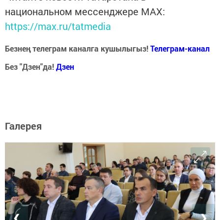
национальном мессенджере MАХ:
https://max.ru/tatmedia
Безнең телеграм каналга кушылыгыз!
Телеграм-канал
Без "Дзен"да!
Д
зен
Галерея
❮
❯