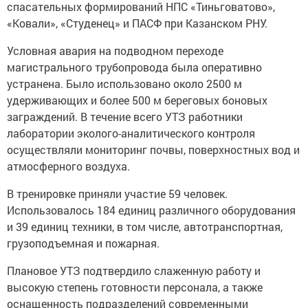
спасательных формирований НПС «Тиньговатово»,
«Ковали», «Студенец» и ПАСФ при Казанском РНУ.
Условная авария на подводном переходе
магистрального трубопровода была оперативно
устранена. Было использовано около 2500 м
удерживающих и более 500 м береговых боновых
заграждений. В течение всего УТЗ работники
лаборатории эколого-аналитического контроля
осуществляли мониторинг почвы, поверхностных вод и
атмосферного воздуха.
В тренировке приняли участие 59 человек.
Использовалось 184 единиц различного оборудования
и 39 единиц техники, в том числе, автотранспортная,
грузоподъемная и пожарная.
Плановое УТЗ подтвердило слаженную работу и
высокую степень готовности персонала, а также
оснащенность подразделений современными