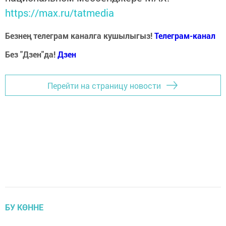
https://max.ru/tatmedia
Безнең телеграм каналга кушылыгыз!
Телеграм-канал
Без "Дзен"да!
Д
зен
Перейти на страницу новости
БУ КӨННЕ