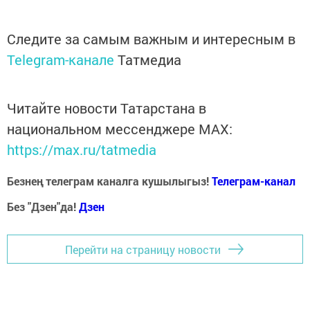
Следите за самым важным и интересным в
Telegram-канале
Татмедиа
Читайте новости Татарстана в
национальном мессенджере MАХ:
https://max.ru/tatmedia
Безнең телеграм каналга кушылыгыз!
Телеграм-канал
Без "Дзен"да!
Д
зен
Перейти на страницу новости