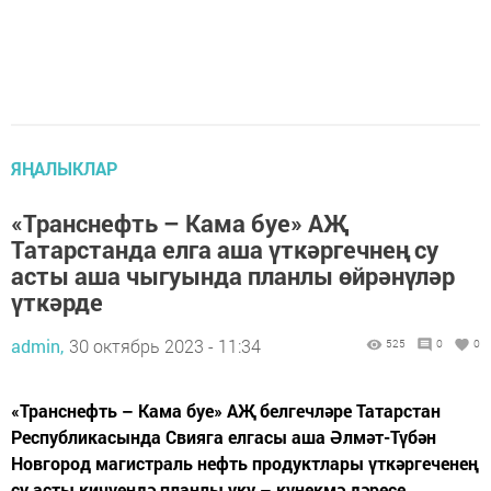
ЯҢАЛЫКЛАР
«Транснефть – Кама буе» АҖ
Татарстанда елга аша үткәргечнең су
асты аша чыгуында планлы өйрәнүләр
үткәрде
admin,
30 октябрь 2023 - 11:34
525
0
0
«Транснефть – Кама буе» АҖ белгечләре Татарстан
Республикасында Свияга елгасы аша Әлмәт-Түбән
Новгород магистраль нефть продуктлары үткәргеченең
су асты кичүендә планлы уку – күнекмә дәресе