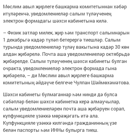
Мөслим авыл җирлеге башкарма комитетыннан хәбәр
итүләренчә, уведомлениеләр салым түләүченең
электрон формадагы шәхси кабинетына килә.
– Физик затлар милек, җир һәм транспорт салымнарын
1 декабрьгә кадәр түләп бетерергә тиешләр. Салым
турында уведомлениеләр түләү вакытына кадәр 30 көн
алдан җибәрелә. Почта аша уведомлениеләр октябрьдә
җибәрелде. Салым түләүченең шәхси кабинеты булган
очракта, уведомлениеләр электрон формада гына
җибәрелә, – ди Мөслим авыл җирлеге башкарма
комитетының әйдәүче белгече Чулпан Шәймөхәмәтова.
Шәхси кабинеты булмаганнар һәм нинди дә булса
сәбәпләр белән шәхси кабинетка керә алмаучылар,
салым уведомлениеләрен почта аша җибәрүен сорап,
күпфункцияле үзәккә мөрәҗәгать итә ала.
Күпфункцияле үзәккә килгәндә гражданинның үзе
белән паспорты һәм ИННы булырга тиеш.