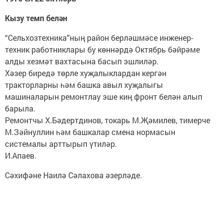
Кызу темп белән
“Сельхозтехника”ның район берләшмәсе инженер-
техник работниклары бу көннәрдә Октябрь бәйрәме
алды хезмәт вахтасына басып эшлиләр.
Хәзер биредә төрле хуҗалыклардан кергән
тракторларны һәм башка авыл хуҗалыгы
машиналарын ремонтлау эше киң фронт белән алып
барыла.
Ремонтчы Х.Бәдертдинов, токарь М.Җәмилев, тимерче
М.Зәйнуллин һәм башкалар смена нормасын
системалы арттырып үтиләр.
И.Апаев.
Сәхифәне Наилә Сәлахова әзерләде.