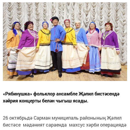
«Рябинушка» фольклор ансамбле Җәлил бистәсендә
хәйрия концерты белән чыгыш ясады.
26 октябрьдә Сарман муниципаль районының Җәлил
бистәсе мәдәният сараенда махсус хәрби операциядә