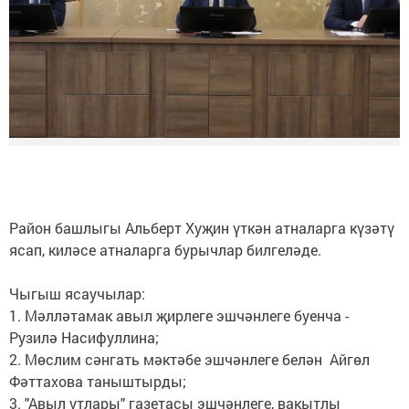
Район башлыгы Альберт Хуҗин үткән атналарга күзәтү
ясап, киләсе атналарга бурычлар билгеләде.
Чыгыш ясаучылар:
1. Мәлләтамак авыл җирлеге эшчәнлеге буенча -
Рузилә Насифуллина;
2. Мөслим сәнгать мәктәбе эшчәнлеге белән Айгөл
Фәттахова таныштырды;
3. "Авыл утлары" газетасы эшчәнлеге, вакытлы