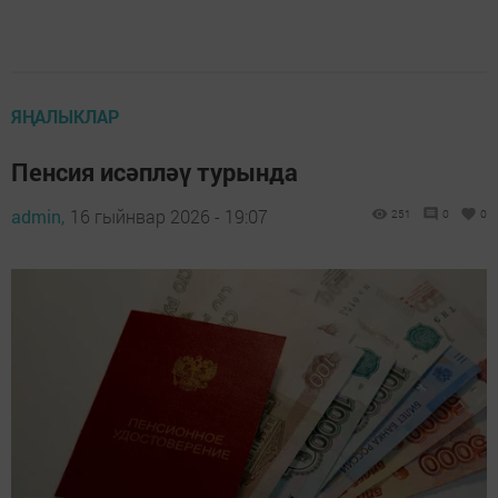
ЯҢАЛЫКЛАР
Пенсия исәпләү турында
admin,
16 гыйнвар 2026 - 19:07
251
0
0