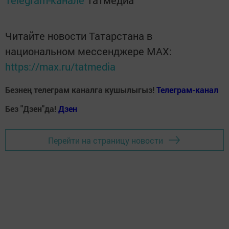
Telegram-канале
Татмедиа
Читайте новости Татарстана в
национальном мессенджере MАХ:
https://max.ru/tatmedia
Безнең телеграм каналга кушылыгыз!
Телеграм-канал
Без "Дзен"да!
Д
зен
Перейти на страницу новости