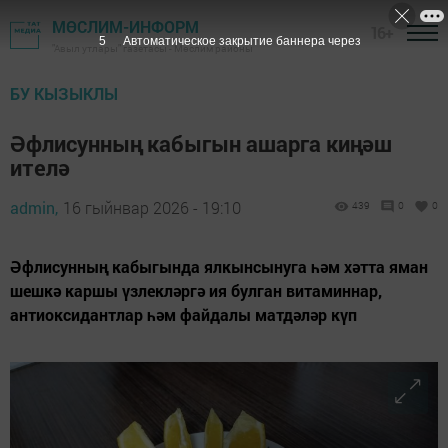
МӨСЛИМ-ИНФОРМ
16+
4
Автоматическое закрытие баннера через
"Авыл утлары" газетасы - Мөслим районы
БУ КЫЗЫКЛЫ
Әфлисунның кабыгын ашарга киңәш
ителә
admin,
16 гыйнвар 2026 - 19:10
439
0
0
Әфлисунның кабыгында ялкынсынуга һәм хәтта яман
шешкә каршы үзлекләргә ия булган витаминнар,
антиоксидантлар һәм файдалы матдәләр күп