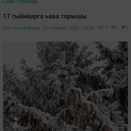
ҺАВА ТОРЫШЫ
17 гыйнварга һава торышы
Мөслим-информ,
16 гыйнвар 2026 - 16:34
813
0
0