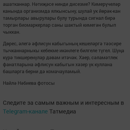
ашатканнар. Нәтиҗәсе нинди дисезме? Кимерүчеләр
канында организмда ялкынсыну, шулай ук йөрәк-кан
тамырлары авырулары булу турында сигнал бирә
торган биомаркерлар саны шактый кимегән булып
чыккан.
Дөрес, әлегә әфлисун кабыгының кешеләргә тәэсире
тычканнарныкы кебекме икәнлеге билгеле түгел. Шуңа
күрә тикшеренүләр дәвам итәчәк. Хәер, сәламәтлек
фанатларына әфлисун кабыгын хәзер үк куллана
башларга берни дә комачауламый.
Найлә Нәбиева фотосы
Следите за самым важным и интересным в
Telegram-канале
Татмедиа