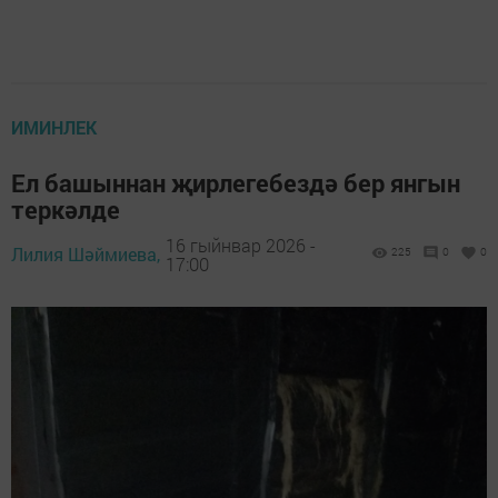
ИМИНЛЕК
Ел башыннан җирлегебездә бер янгын
теркәлде
16 гыйнвар 2026 -
Лилия Шәймиева,
225
0
0
17:00