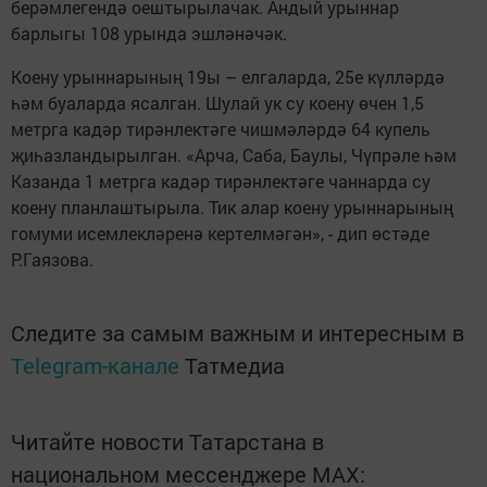
берәмлегендә оештырылачак. Андый урыннар
барлыгы 108 урында эшләнәчәк.
Коену урыннарының 19ы – елгаларда, 25е күлләрдә
һәм буаларда ясалган. Шулай ук су коену өчен 1,5
метрга кадәр тирәнлектәге чишмәләрдә 64 купель
җиһазландырылган. «Арча, Саба, Баулы, Чүпрәле һәм
Казанда 1 метрга кадәр тирәнлектәге чаннарда су
коену планлаштырыла. Тик алар коену урыннарының
гомуми исемлекләренә кертелмәгән», - дип өстәде
Р.Гаязова.
Следите за самым важным и интересным в
Telegram-канале
Татмедиа
Читайте новости Татарстана в
национальном мессенджере MАХ: