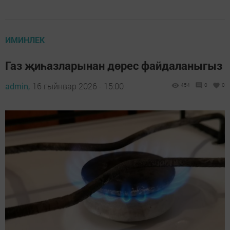
ИМИНЛЕК
Газ җиһазларынан дөрес файдаланыгыз
admin,
16 гыйнвар 2026 - 15:00
454
0
0