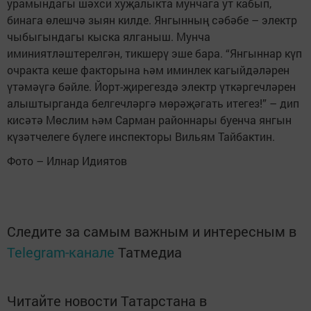
урамындагы шәхси хуҗалыкта мунчага ут кабып,
бинага өлешчә зыян килде. Янгынның сәбәбе – электр
чыбыгындагы кыска ялганыш. Мунча
иминиятләштерелгән, тикшерү эше бара. “Янгыннар күп
очракта кеше факторына һәм иминлек кагыйдәләрен
үтәмәүгә бәйле. Йорт-җирегездә электр үткәргечләрен
алыштырганда белгечләргә мөрәҗәгать итегез!” – дип
кисәтә Мөслим һәм Сарман районнары буенча янгын
күзәтчелеге бүлеге инспекторы Вильям Тайбактин.
Фото – Илнар Идиятов
Следите за самым важным и интересным в
Telegram-канале
Татмедиа
Читайте новости Татарстана в