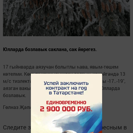
Юлларда бозлавык саклана, сак йөрегез.
17 гыйнварда аязучан болытлы һава, явым-төшем
көтелми. Көньяк-көнчыгыштан талгын, көчәйгәндә 13
м/с тизлектә җил. Төнлә һава температурасы -17..-19˚,
аязган вакытта -22˚, көндез -9..-13˚ градус. Юлларда
бозлавык.
Гөлназ Җәлилова фотосы
Следите за самым важным и интересным в