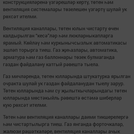
конструкцияләренә үзгәрешләр кертү, төтен һәм
вентиляция системалары төзелешен үзгәртү шулай ук
рөхсәт ителми.
Вентиляция каналлары, төтен юлын чистарту өчен
калдырылган “кесә”ләр һәм люкларныкапларга
ярамый. Көйләү һәм куркынычсызлык автоматикасы
эшләп торырга тиеш. Газ җиһазлары, автоматика,
арматура һәм газ баллоннары төзек булмаганда
газдан файдалану катгый рәвештә тыела.
Газ мичләрендә, төтен юлларында штукатурка ярылган
очракта шулай ук газдан файдаланудан тыелу зарур.
Төтен юлларында һәм су җылыткычларындагы төтен
юлларында мөстәкыйль рәвештә өстәмә шиберлар
кую рөхсәт ителми.
Төтен һәм вентиляция каналлары даими тикшерелергә
һәм чистартылырга тиеш. Газ янганда форточкалар,
жалюзи рәшәткәләре, вентиляция каналлары ачык