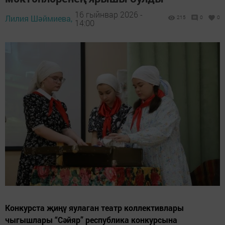
16 гыйнвар 2026 -
Лилия Шәймиева,
215
0
0
14:00
Конкурста җиңү яулаган театр коллективлары
чыгышлары “Сәйяр” республика конкурсына