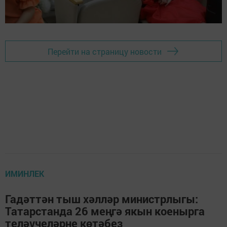
Перейти на страницу новости
ИМИНЛЕК
Гадәттән тыш хәлләр министрлыгы:
Татарстанда 26 меңгә якын коенырга
теләүчеләрне көтәбез