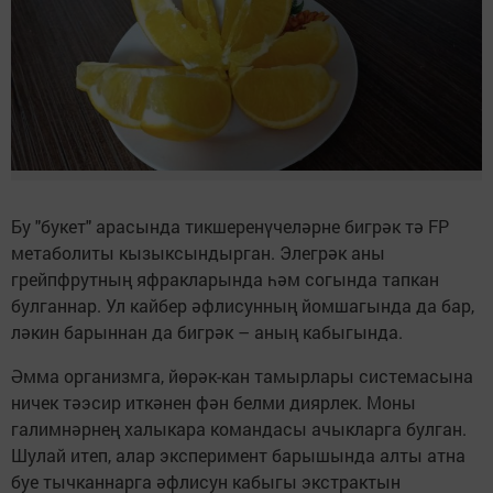
Бу "букет" арасында тикшеренүчеләрне бигрәк тә FP
метаболиты кызыксындырган. Элегрәк аны
грейпфрутның яфракларында һәм согында тапкан
булганнар. Ул кайбер әфлисунның йомшагында да бар,
ләкин барыннан да бигрәк – аның кабыгында.
Әмма организмга, йөрәк-кан тамырлары системасына
ничек тәэсир иткәнен фән белми диярлек. Моны
галимнәрнең халыкара командасы ачыкларга булган.
Шулай итеп, алар эксперимент барышында алты атна
буе тычканнарга әфлисун кабыгы экстрактын