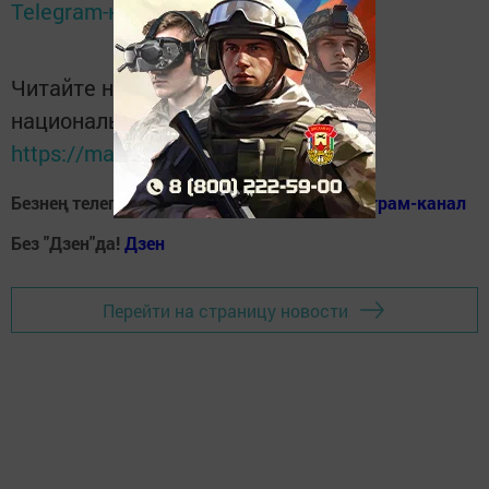
Telegram-канале
Татмедиа
Читайте новости Татарстана в
национальном мессенджере MАХ:
https://max.ru/tatmedia
Безнең телеграм каналга кушылыгыз!
Телеграм-канал
Без "Дзен"да!
Д
зен
Перейти на страницу новости