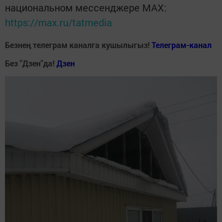
национальном мессенджере MАХ:
https://max.ru/tatmedia
Безнең телеграм каналга кушылыгыз!
Телеграм-канал
Без "Дзен"да!
Д
зен