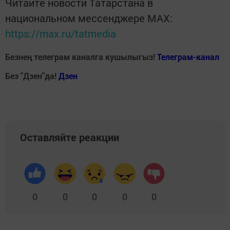
Читайте новости Татарстана в
национальном мессенджере MАХ:
https://max.ru/tatmedia
Безнең телеграм каналга кушылыгыз!
Телеграм-канал
Без "Дзен"да!
Д
зен
Оставляйте реакции
0
0
0
0
0