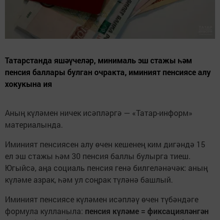
Татарстанда яшәүчеләр, минималь эш стажы һәм
пенсия баллары булган очракта, иминият пенсиясе алу
хокукына ия
Аның күләмен ничек исәпләргә — «Татар-информ»
материалында.
Иминият пенсиясен алу өчен кешенең ким дигәндә 15
ел эш стажы һәм 30 пенсия баллы булырга тиеш.
Югыйсә, аңа социаль пенсия генә билгеләнәчәк: аның
күләме азрак, һәм ул соңрак түләнә башлый.
Иминият пенсиясе күләмен исәпләү өчен түбәндәге
формула кулланыла:
пенсия күләме = фиксацияләнгән