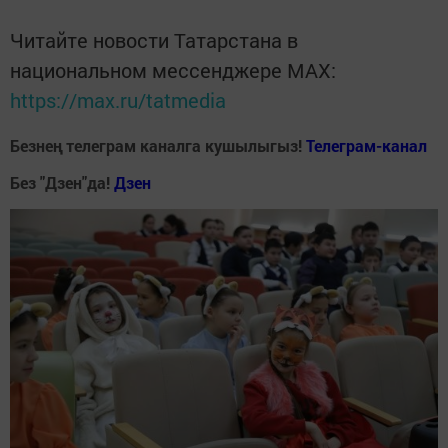
Читайте новости Татарстана в
национальном мессенджере MАХ:
https://max.ru/tatmedia
Безнең телеграм каналга кушылыгыз!
Телеграм-канал
Без "Дзен"да!
Д
зен