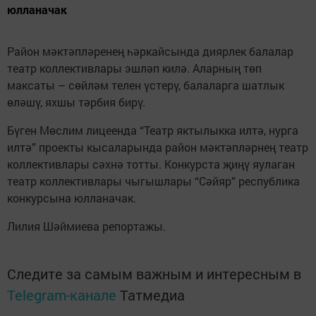
юлланачак
Район мәктәпләренең һәркайсында диярлек балалар
театр коллективлары эшләп килә. Аларның төп
максаты – сөйләм телен үстерү, балаларга шатлык
өләшү, яхшы тәрбия бирү.
Бүген Мөслим лицеенда “Театр яктылыкка илтә, нурга
илтә” проекты кысаларында район мәктәпләрнең театр
коллективлары сәхнә тотты. Конкурста җиңү яулаган
театр коллективлары чыгышлары “Сәйяр” республика
конкурсына юлланачак.
Лилия Шәймиева репортажы.
Следите за самым важным и интересным в
Telegram-канале
Татмедиа