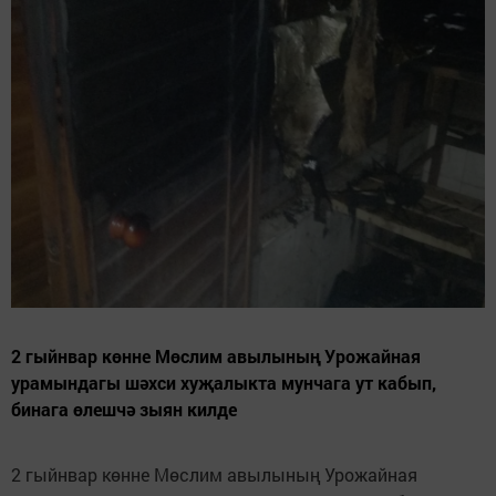
2 гыйнвар көнне Мөслим авылының Урожайная
урамындагы шәхси хуҗалыкта мунчага ут кабып,
бинага өлешчә зыян килде
2 гыйнвар көнне Мөслим авылының Урожайная