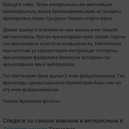
булырга тиеш. Төтен юлларының һәм вентиляция
каналларының, ванна бүлмәләренең ишек астындагы
араларының яхшы суыруын тәэмин итәргә кирәк.
Даими эшләүгә исәпләнгән һәм моның өчен тиешле
автоматикасы булган җиһазлардан кала, эшләп торучы
газ җиһазларын күзәтүсез калдырмаска. Мәктәпкәчә
яшьтәге һәм үз хәрәкәтләрен контрольдә тотмаучы,
җиһазлардан файдалана белмәүче затларны газ
җиһазларына якын җибәрмәскә.
Газ плитәләрен бина җылыту өчен файдаланмаска. Газ
җиһазлары урнаштырылган бүлмәләрне йокы һәм ял
итү өчен файдаланмаска.
Гөлназ Җәлилова фотосы
Следите за самым важным и интересным в