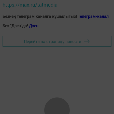
https://max.ru/tatmedia
Безнең телеграм каналга кушылыгыз!
Телеграм-канал
Без "Дзен"да!
Д
зен
Перейти на страницу новости