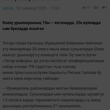
admin,
16 гыйнвар 2026 - 13:33
201
0
0
Коену урыннарының 19ы – елгаларда, 25е күлләрдә
һәм буаларда ясалган
Татарстанда Качману (Крещение) бәйрәмен билгеләп
үтү көннәрендә 26 меңгә якын кеше сулыкларда (бәке,
махсус урыннар) су коенырга тели. Бу хакта бүген
«Татар-информ» да узган матбугат конференциясендә
хәбәр ителде. РФ гадәттән тыш хәлләр
министрлыгының бүлек башлыгы Регина Гаязова бу
хакта менә нәрсәләр сөйләде:
– Муниципаль районнардан килгән белешмәләрне
анализладык. Сулыкларда һәм купельләрдә, шулай ук
1,5 метрга кадәр тирәнлектәге чишмәләрдә су коену
урыннары республиканың 37 муниципаль