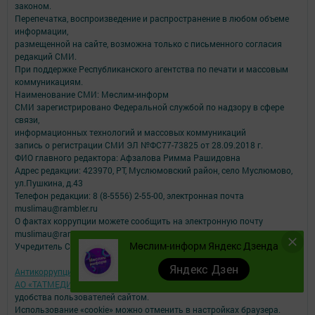
законом.
Перепечатка, воспроизведение и распространение в любом объеме
информации,
размещенной на сайте, возможна только с письменного согласия
редакций СМИ.
При поддержке Республиканского агентства по печати и массовым
коммуникациям.
Наименование СМИ: Мөслим-информ
СМИ зарегистрировано Федеральной службой по надзору в сфере
связи,
информационных технологий и массовых коммуникаций
запись о регистрации СМИ ЭЛ №ФС77-73825 от 28.09.2018 г.
ФИО главного редактора: Афзалова Римма Рашидовна
Адрес редакции: 423970, РТ, Муслюмовский район, село Муслюмово,
ул.Пушкина, д.43
Телефон редакции: 8 (8-5556) 2-55-00, электронная почта
muslimau@rambler.ru
О фактах коррупции можете сообщить на электронную почту
muslimau@rambler.ru
Мөслим-информ Яндекс Дзенда
Учредитель СМИ: АО «ТАТМЕДИА»
Яндекс Дзен
Антикоррупционная политика
АО «ТАТМЕДИА» использует «cookie»
для персонализации сервисов и
удобства пользователей сайтом.
Использование «cookie» можно отменить в настройках браузера.