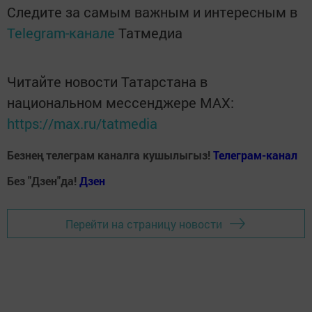
Следите за самым важным и интересным в
Telegram-канале
Татмедиа
Читайте новости Татарстана в
национальном мессенджере MАХ:
https://max.ru/tatmedia
Безнең телеграм каналга кушылыгыз!
Телеграм-канал
Без "Дзен"да!
Д
зен
Перейти на страницу новости