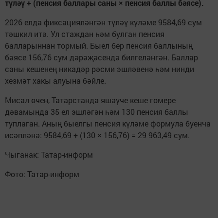
түләү + (пенсия баллары саны × пенсия баллы бәясе).
2026 елда фиксацияләнгән түләү күләме 9584,69 сум
тәшкил итә. Ул стаждан һәм булган пенсия
балларыннан тормый. Быел бер пенсия баллының
бәясе 156,76 сум дәрәҗәсендә билгеләнгән. Баллар
саны кешенең никадәр рәсми эшләвенә һәм нинди
хезмәт хакы алуына бәйле.
Мисал өчен, Татарстанда яшәүче кеше гомере
дәвамында 35 ел эшләгән һәм 130 пенсия баллы
туплаган. Аның быелгы пенсия күләме формула буенча
исәпләнә: 9584,69 + (130 × 156,76) = 29 963,49 сум.
Чыганак: Татар-информ
Фото: Татар-информ