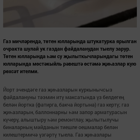
Газ мичләрендә, төтен юлларында штукатурка ярылган
очракта шулай ук газдан файдаланудан тыелу зарур.
Төтен юлларында һәм су җылыткычларындагы төтен
юлларында мөстәкыйль рәвештә өстәмә җиһазлар кую
рөхсәт ителми.
Йорт эчендәге газ җиһазларын куркынычсыз
файдалануны тәэмин итү максатында үз белдегең
белән йортка (фатирга, бакча йортына) газ кертү; газ
җиһазларын, баллоннарны һәм запор арматурасын
күчерү, алыштыру һәм ремонтлау, җылытылучы
биналарның мәйданын тиешле оешмалар белән
килештермичә үзгәртү тыела. Газ җиһазлары