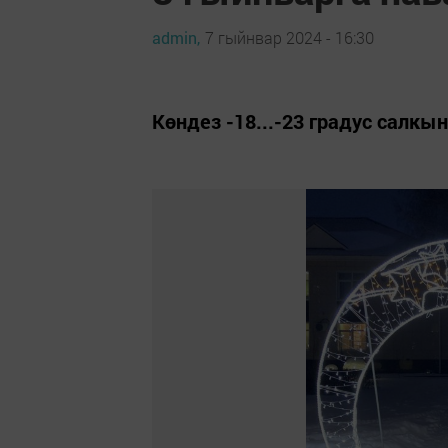
admin,
7 гыйнвар 2024 - 16:30
Көндез -18...-23 градус салкын