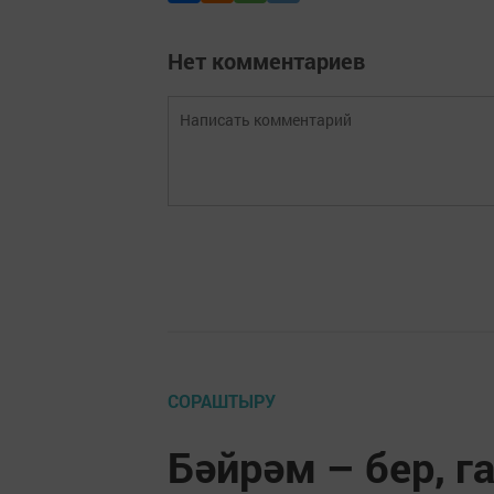
Нет комментариев
СОРАШТЫРУ
Бәйрәм – бер, г