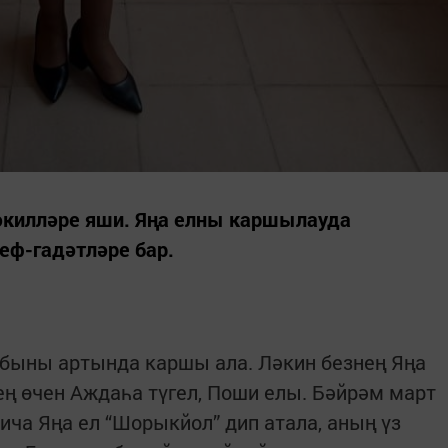
әкилләре яши. Яңа елны каршылауда
реф-гадәтләре бар.
абыны артында каршы ала. Ләкин безнең Яңа
нең өчен Аждаһа түгел, Поши елы. Бәйрәм март
ича Яңа ел “Шорыкйол” дип атала, аның үз