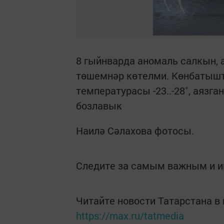
8 гыйнварда аномаль салкын,
төшемнәр көтелми. Көнбатышта
температурасы -23..-28˚, аязган
бозлавык
Наилә Сәлахова фотосы.
Следите за самым важным и 
Читайте новости Татарстана 
https://max.ru/tatmedia