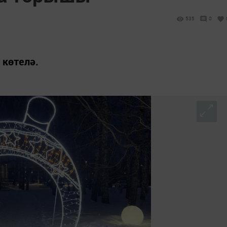
535
0
 көтелә.