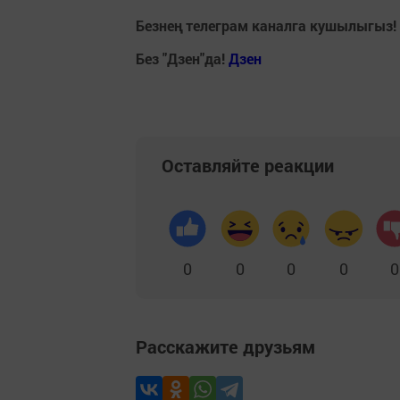
Безнең телеграм каналга кушылыгыз!
Без "Дзен"да!
Д
зен
Оставляйте реакции
0
0
0
0
0
Расскажите друзьям