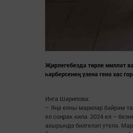
Җирлегебездә төрле милләт в
һәрберсенең үзенә генә хас го
Инга Шәрипова:
– Яңа елны марилар бәйрәм т
ел соңрак килә. 2024 ел – без
ахырында билгеләп үтелә. Мар