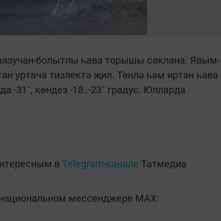
 аязучан-болытлы һава торышы саклана. Явым-
н уртача тизлектә җил. Төнлә һәм иртән һава
да -31˚, көндез -18..-23˚ градус. Юлларда
интересным в
Telegram-канале
Татмедиа
в национальном мессенджере MАХ: