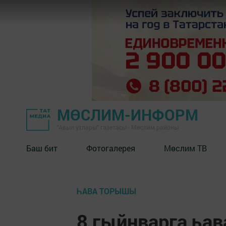
МӨСЛИМ-ИНФОРМ
"Авыл утлары" газетасы - Мөслим районы
Баш бит
Фотогалерея
Мөслим ТВ
ҺАВА ТОРЫШЫ
8 гыйнварга һа