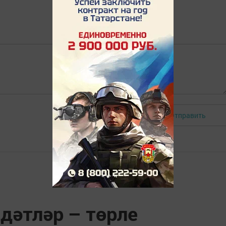
Отправить
Авторизоваться
адәтләр – төрле