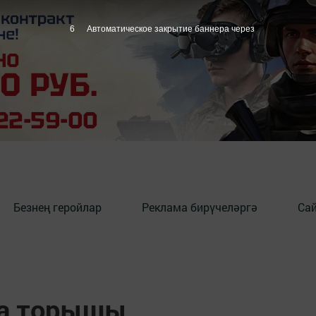
5
Автоматическое закрытие баннера через
Безнең геройлар
Реклама бирүчеләргә
Сай
ва торышы