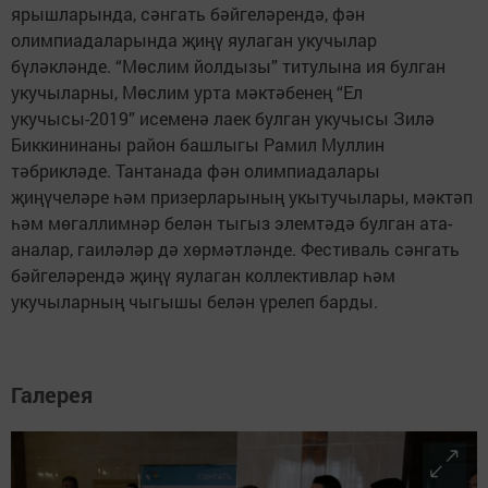
ярышларында, сәнгать бәйгеләрендә, фән
олимпиадаларында җиңү яулаган укучылар
бүләкләнде. “Мөслим йолдызы” титулына ия булган
укучыларны, Мөслим урта мәктәбенең “Ел
укучысы-2019” исеменә лаек булган укучысы Зилә
Биккининаны район башлыгы Рамил Муллин
тәбрикләде. Тантанада фән олимпиадалары
җиңүчеләре һәм призерларының укытучылары, мәктәп
һәм мөгаллимнәр белән тыгыз элемтәдә булган ата-
аналар, гаиләләр дә хөрмәтләнде. Фестиваль сәнгать
бәйгеләрендә җиңү яулаган коллективлар һәм
укучыларның чыгышы белән үрелеп барды.
Галерея