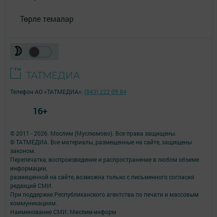
Төрле темалар
Телефон АО «ТАТМЕДИА»:
(843) 222 09 84
16+
© 2011 - 2026. Мослим (Муслюмово). Все права защищены.
© ТАТМЕДИА. Все материалы, размещенные на сайте, защищены
законом.
Перепечатка, воспроизведение и распространение в любом объеме
информации,
размещенной на сайте, возможна только с письменного согласия
редакций СМИ.
При поддержке Республиканского агентства по печати и массовым
коммуникациям.
Наименование СМИ: Мөслим-информ