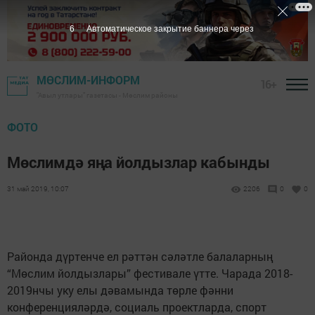
6
Автоматическое закрытие баннера через
МӨСЛИМ-ИНФОРМ
16+
"Авыл утлары" газетасы - Мөслим районы
ФОТО
Мөслимдә яңа йолдызлар кабынды
31 май 2019, 10:07
2206
0
0
Районда дүртенче ел рәттән сәләтле балаларның
“Мөслим йолдызлары” фестивале үтте. Чарада 2018-
2019нчы уку елы дәвамында төрле фәнни
конференцияләрдә, социаль проектларда, спорт