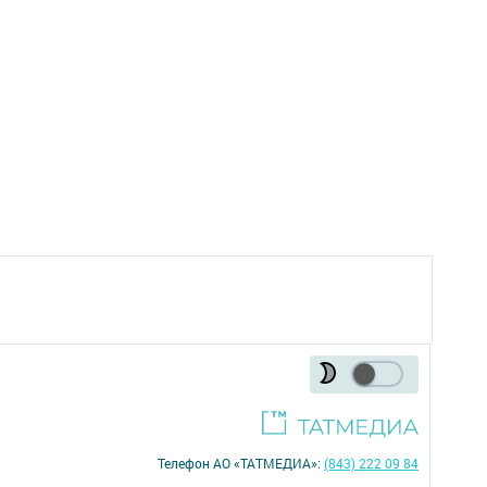
Телефон АО «ТАТМЕДИА»:
(843) 222 09 84