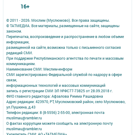
16+
© 2011 - 2026. Мослим (Муслюмово). Все права защищены.
© ТАТМЕДИА. Все материалы, размещенные на сайте, защищены
законом.
Перепечатка, воспроизведение и распространение в любом объеме
информации,
размещенной на сайте, возможна только с письменного согласия
редакций СМИ.
При поддержке Республиканского агентства по печати и массовым
коммуникациям.
Наименование СМИ: Мөслим-информ
СМИ зарегистрировано Федеральной службой по надзору в сфере
связи,
информационных технологий и массовых коммуникаций
запись о регистрации СМИ ЭЛ №ФС77-73825 от 28.09.2018 г.
ФИО главного редактора: Афзалова Римма Рашидовна
Адрес редакции: 423970, РТ, Муслюмовский район, село Муслюмово,
ул.Пушкина, д.43
Телефон редакции: 8 (8-5556) 2-55-00, электронная почта
muslimau@rambler.ru
О фактах коррупции можете сообщить на электронную почту
muslimau@rambler.ru
Учредитель СМИ: АО «ТАТМЕДИА»