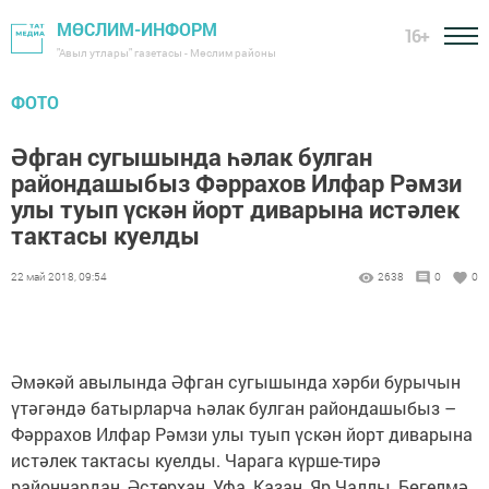
МӨСЛИМ-ИНФОРМ
16+
"Авыл утлары" газетасы - Мөслим районы
ФОТО
Әфган сугышында һәлак булган
райондашыбыз Фәррахов Илфар Рәмзи
улы туып үскән йорт диварына истәлек
тактасы куелды
22 май 2018, 09:54
2638
0
0
Әмәкәй авылында Әфган сугышында хәрби бурычын
үтәгәндә батырларча һәлак булган райондашыбыз –
Фәррахов Илфар Рәмзи улы туып үскән йорт диварына
истәлек тактасы куелды. Чарага күрше-тирә
районнардан, Әстерхан, Уфа, Казан, Яр Чаллы, Бөгелмә,