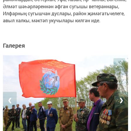
Әлмәт шәһәрләреннән әфган сугышы ветераннары,
Илфарның сугышчан дуслары, район җәмәгатьчелеге,
авыл халкы, мәктәп укучылары килгән иде.
Галерея
❮
❯