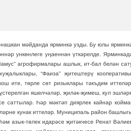
рнашкан мәйданда ярминкә узды. Бу юлы ярминк
ннәр ункөнлеге уңаеннан үткәрелде. Ярминкәд
 “Намус” агрофирмалары ашлык, ит-бал белән сат
хуҗалыклары, “Фаиза” җитештерү кооператив
кош ите, төрле сөт ризыклары тәкъдим иттеләр
 үстерелгән яшелчәләр, җиләк-җимеш, кул эшләр
е саттылар. Һәр мәктәп диярлек кайнар койма
еләрне кунак иттеләр. Муниципаль район башлыг
һәм азык-төлек идарәсе җитәкчесе Ренат Вәлие