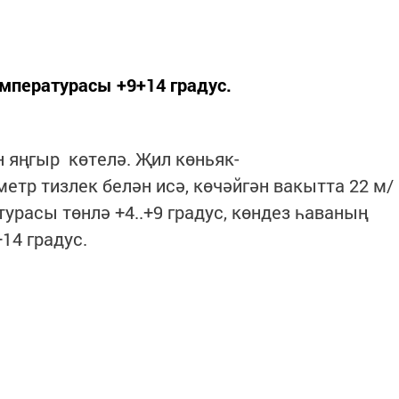
мпературасы +9+14 градус.
н яңгыр көтелә. Җил көньяк-
етр тизлек белән исә, көчәйгән вакытта 22 м/
урасы төнлә +4..+9 градус, көндез һаваның
14 градус.