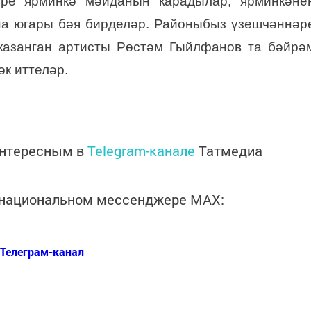
әре ярминкә мәйданын карадылар, ярминкәне
а югары бәя бирделәр. Районыбыз үзешчәннәр
казанган артисты Рөстәм Гыйлфанов та бәйрә
к иттеләр.
интересным в
Telegram-канале
Татмедиа
в национальном мессенджере MАХ:
Телеграм-канал