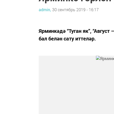
admin,
30 сентябрь 2019 - 16:17
Ярминкәдә “Туган як”, “Август
бал белән сату иттеләр.