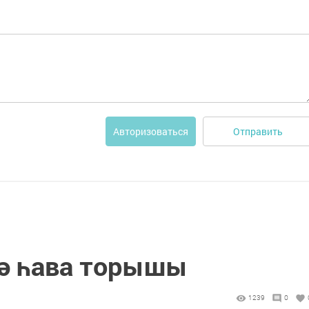
Отправить
Авторизоваться
нә һава торышы
1239
0