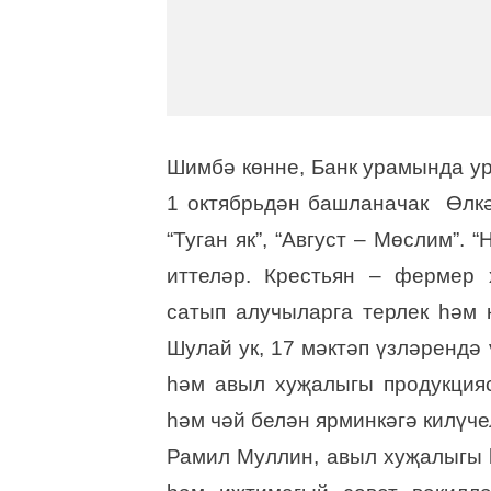
Шимбә көнне, Банк урамында у
1 октябрьдән башланачак Өлкә
“Туган як”, “Август – Мөслим”.
иттеләр. Крестьян – фермер 
сатып алучыларга терлек һәм 
Шулай ук, 17 мәктәп үзләрендә
һәм авыл хуҗалыгы продукцияс
һәм чәй белән ярминкәгә килүч
Рамил Муллин, авыл хуҗалыгы 