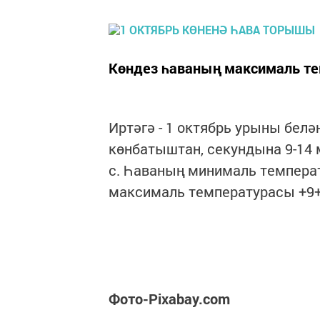
Көндез һаваның максималь те
Иртәгә - 1 октябрь урыны белә
көнбатыштан, секундына 9-14 м
с. Һаваның минималь температ
максималь температурасы +9+
Фото-Pixabay.com