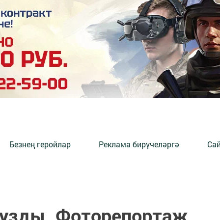
Безнең геройлар
Реклама бирүчеләргә
Сай
 узды. Фоторепортаж