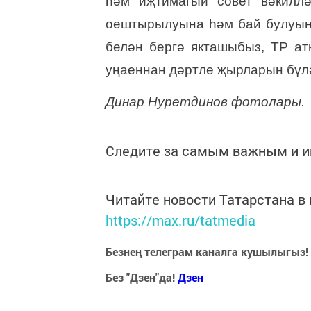
һәм иҗтимагый совет вәкилл
оештырылуына һәм бай булуын
белән бергә якташыбыз, ТР ат
уңаеннан дәртле җырларын бүлә
Динар Нуретдинов фотолары.
Следите за самым важным и 
Читайте новости Татарстана 
https://max.ru/tatmedia
Безнең телеграм каналга кушылыгыз!
Без "Дзен"да!
Д
зен