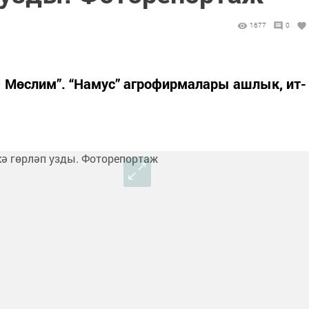
1677
0
 – Мөслим”. “Намус” агрофирмалары ашлык, ит-