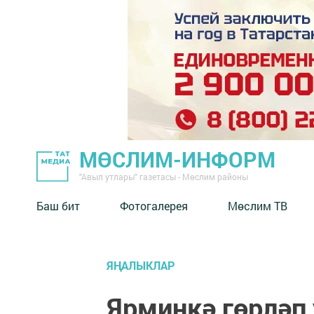
МӨСЛИМ-ИНФОРМ
"Авыл утлары" газетасы - Мөслим районы
Баш бит
Фотогалерея
Мөслим ТВ
ЯҢАЛЫКЛАР
Ярминкә гөрләп