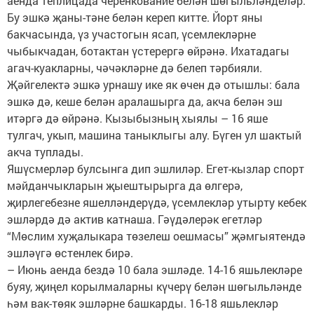
аенда теплицада черенкование белән шөгыльләнделәр.
Бу эшкә җаны-тәне белән кереп китте. Йорт яны
бакчасында, үз участогын ясап, үсемлекләрне
чыбыкчадан, ботактан үстерергә өйрәнә. Ихатадагы
агач-куакларны, чәчәкләрне дә белеп тәрбияли.
Җәйгелектә эшкә урнашу ике як өчен дә отышлы: бала
эшкә дә, кеше белән аралашырга да, акча белән эш
итәргә дә өйрәнә. Кызыбызның хыялы – 16 яше
тулгач, укып, машина таныклыгы алу. Бүген ул шактый
акча туплады.
Яшүсмерләр булсынга дип эшлиләр. Егет-кызлар спорт
мәйданчыкларын җыештырырга да өлгерә,
җирлегебезне яшелләндерүдә, үсемлекләр утырту кебек
эшләрдә дә актив катнаша. Гәүдәлерәк егетләр
“Мөслим хуҗалыкара төзелеш оешмасы” җәмгыятендә
эшләүгә өстенлек бирә.
– Июнь аенда бездә 10 бала эшләде. 14-16 яшьлекләре
буяу, җиңел корылмаларны күчерү белән шөгыльләнде
һәм вак-төяк эшләрне башкарды. 16-18 яшьлекләр