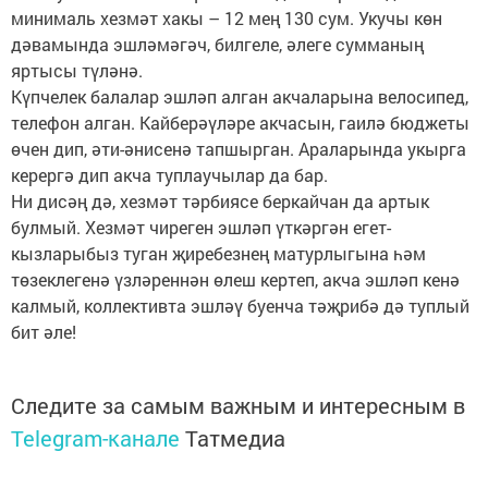
минималь хезмәт хакы – 12 мең 130 сум. Укучы көн
дәвамында эшләмәгәч, билгеле, әлеге сумманың
яртысы түләнә.
Күпчелек балалар эшләп алган акчаларына велосипед,
телефон алган. Кайберәүләре акчасын, гаилә бюджеты
өчен дип, әти-әнисенә тапшырган. Араларында укырга
керергә дип акча туплаучылар да бар.
Ни дисәң дә, хезмәт тәрбиясе беркайчан да артык
булмый. Хезмәт чиреген эшләп үткәргән егет-
кызларыбыз туган җиребезнең матурлыгына һәм
төзеклегенә үзләреннән өлеш кертеп, акча эшләп кенә
калмый, коллективта эшләү буенча тәҗрибә дә туплый
бит әле!
Следите за самым важным и интересным в
Telegram-канале
Татмедиа