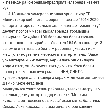
нигезендә район оешма-предприятиеләрендә хезмәт
куя.
– 14-18 яшьлек үсмерләрне эшкә урнаштыру ТР
Министрлар кабинеты карары нигезендә “2014-2020
елларга Татарстан халкын эш нигезендә тәэмин итү”
дәүләт программасы кысаларында тормышка
ашырыла. Бу җәйдә 190 баланы эш белән тәэмин
итәргә планлаштырабыз. Узган ел 164 бала эшләде. Эш
эзләүче егет-кызлар безгә – районның хезмәт һәм
мәшгульлек үзәгенә мөрәҗәгать итәргә тиеш. Эшкә
урнаштыручы инспектор, һәр балага эш сайларга
ярдәм итеп, эш бирүчегә тәкъдим итә. Үзең белән
паспорт һәм аның күчермәсен, ИНН, СНИЛС
күчермәләрен алып килергә кирәк, – ди үзәк җитәкчесе
Дамир Мөхәмәтдинов.
Мәшгульлек үзәге белән районның төзекләндерү һәм
яшелләндерү унитар предприятиесе, “Мөслим
хуҗалыкара төзелеш оешмасы” җәмгыяте, Баланлы,
Симәк, Иске Карамалы авыл җирлекләре килешү