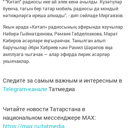
" "Китап“ радиосы ике ай элек кенә ачылды. Күзәтүләр
буенча, тагын бер татар мобиль радиосы да мондый
нәтиҗәләргә ирешә алмады", - дип сөйләде Миргаязов.
Якын арада «Китап» радиосының эфирында язучылар
Нәбирә Гыйматдинова, Рәмзия Габделхакова, Марат
Кәбиров әсәрләре яңгыраячак. Танылган алып
баручылар Әбри Хәбриев һәм Рамил Шәрәпов яңа
амплуага чыгачак — алар эфирда лирик әсәрләр
укыячаклар.
Следите за самым важным и интересным в
Telegram-канале
Татмедиа
Читайте новости Татарстана в
национальном мессенджере MАХ:
https://max.ru/tatmedia