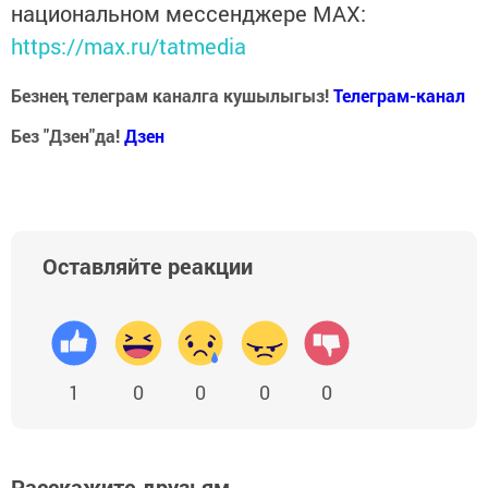
национальном мессенджере MАХ:
https://max.ru/tatmedia
Безнең телеграм каналга кушылыгыз!
Телеграм-канал
Без "Дзен"да!
Д
зен
Оставляйте реакции
1
0
0
0
0
Расскажите друзьям