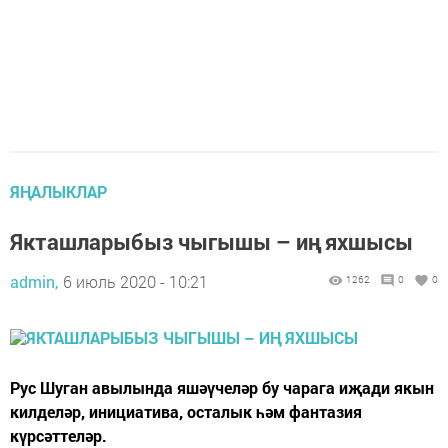
ЯҢАЛЫКЛАР
Якташларыбыз чыгышы – иң яхшысы
admin,
6 июль 2020 - 10:21
1262
0
0
Рус Шуган авылында яшәүчеләр бу чарага иҗади якын
килделәр, инициатива, осталык һәм фантазия
күрсәттеләр.