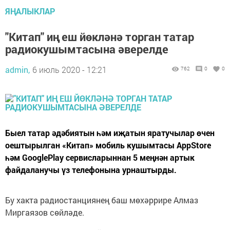
ЯҢАЛЫКЛАР
"Китап" иң еш йөкләнә торган татар
радиокушымтасына әверелде
admin,
6 июль 2020 - 12:21
762
0
0
Быел татар әдәбиятын һәм иҗатын яратучылар өчен
оештырылган «Китап» мобиль кушымтасы AppStore
һәм GooglePlay сервисларыннан 5 меңнән артык
файдаланучы үз телефонына урнаштырды.
Бу хакта радиостанциянең баш мөхәррире Алмаз
Миргаязов сөйләде.