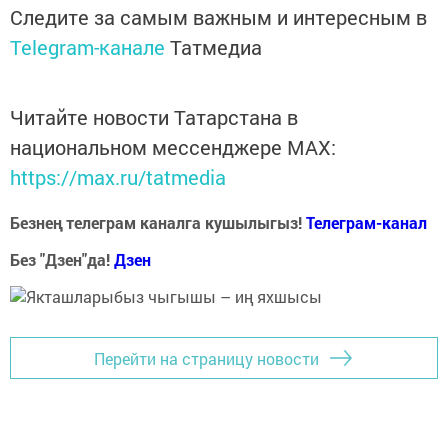
Следите за самым важным и интересным в
Telegram-канале
Татмедиа
Читайте новости Татарстана в
национальном мессенджере MАХ:
https://max.ru/tatmedia
Безнең телеграм каналга кушылыгыз!
Телеграм-канал
Без "Дзен"да!
Д
зен
Перейти на страницу новости