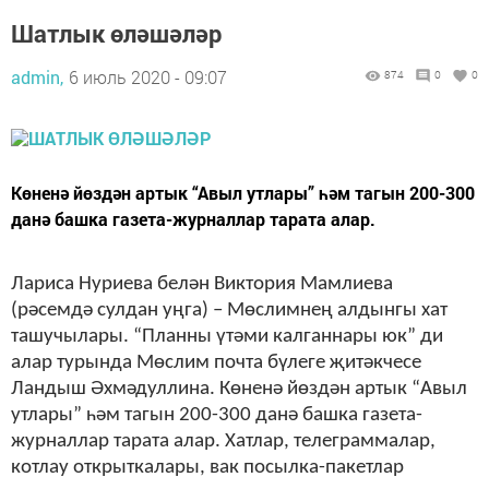
Шатлык өләшәләр
admin,
6 июль 2020 - 09:07
874
0
0
Көненә йөздән артык “Авыл утлары” һәм тагын 200-300
данә башка газета-журналлар тарата алар.
Лариса Нуриева белән Виктория Мамлиева
(рәсемдә сулдан уңга) – Мөслимнең алдынгы хат
ташучылары. “Планны үтәми калганнары юк” ди
алар турында Мөслим почта бүлеге җитәкчесе
Ландыш Әхмәдуллина. Көненә йөздән артык “Авыл
утлары” һәм тагын 200-300 данә башка газета-
журналлар тарата алар. Хатлар, телеграммалар,
котлау открыткалары, вак посылка-пакетлар