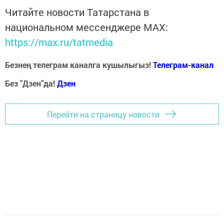
Читайте новости Татарстана в
национальном мессенджере MАХ:
https://max.ru/tatmedia
Безнең телеграм каналга кушылыгыз!
Телеграм-канал
Без "Дзен"да!
Д
зен
Перейти на страницу новости