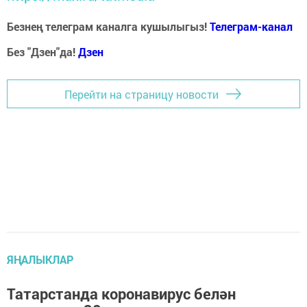
Безнең телеграм каналга кушылыгыз!
Телеграм-канал
Без "Дзен"да!
Д
зен
Перейти на страницу новости
ЯҢАЛЫКЛАР
Татарстанда коронавирус белән