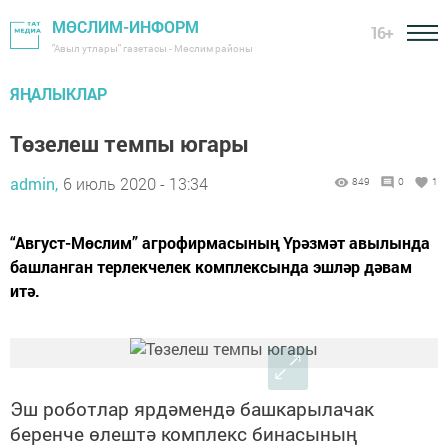
МӨСЛИМ-ИНФОРМ
16+
"Авыл утлары" газетасы - Мөслим районы
ЯҢАЛЫКЛАР
Төзелеш темпы югары
admin,
6 июль 2020 - 13:34
849
0
1
“Август-Мөслим” агрофирмасының Үрәзмәт авылында
башланган терлекчелек комплексында эшләр дәвам
итә.
Эш роботлар ярдәмендә башкарылачак
беренче өлештә комплекс бинасының