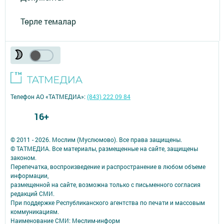
Төрле темалар
Телефон АО «ТАТМЕДИА»:
(843) 222 09 84
16+
© 2011 - 2026. Мослим (Муслюмово). Все права защищены.
© ТАТМЕДИА. Все материалы, размещенные на сайте, защищены
законом.
Перепечатка, воспроизведение и распространение в любом объеме
информации,
размещенной на сайте, возможна только с письменного согласия
редакций СМИ.
При поддержке Республиканского агентства по печати и массовым
коммуникациям.
Наименование СМИ: Мөслим-информ