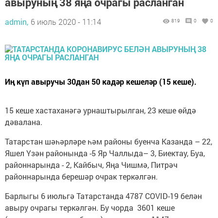
авыруның 38 яңа очрагы расланган
admin,
6 июль 2020 - 11:14
819
0
0
Иң күп авыручы 30дан 50 кадәр кешеләр (15 кеше).
15 кеше хастаханәгә урнаштырылган, 23 кеше өйдә
дәвалана.
Татарстан шәһәрләре һәм районы буенча Казанда – 22,
Яшел Үзән районында -5 Яр Чаллыда– 3, Биектау, Буа,
районнарында - 2, Кайбыч, Яңа Чишмә, Питрәч
районнарында берешәр очрак теркәлгән.
Барлыгы 6 июльгә Татарстанда 4787 COVID-19 белән
авыру очрагы теркәлгән. Бу чорда 3601 кеше