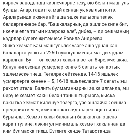
кирпеч заводында кирпечләрне тезү, өю белән мәшгуль
булды. Алар, гадәттә, май аеннан ук язылып китә.
Араларында икенче айга да эшкә калырга теләк
белдергәннәре бар. “Башкаларның да эшлисе килә бит,
икенче елга тагын килерсез әле”, дибез, – ди оешманың
кадрлар бүлеге җитәкчесе Рәвилә Андреева.
Эшкә хезмәт һәм мәшгульлек үзәге аша урнашкан
балаларга үзәктән 2250 сум күләмендә матди ярдәм
каралган. Бу – төп хезмәт хакына өстәп бирелүче акча.
Канун нигезендә үсмерләр көнгә 5 сәгатьтән артык
эшләмәскә тиеш. Төгәлрәк әйткәндә, 14-16 яшьлек
үсмерләргә көненә – 5, 16-18 яшьлекләргә 7 сәгать эш
рөхсәт ителә. Балигъ булмаганнарны эшкә алганда, эш
бирүче хезмәт хакы белән таныштырырга, кыска
вакытка хезмәт килешүе төзергә, үзе эшләячәк оешма-
предприятиенең иминлек кагыйдәләрен аңлатырга
бурычлы. Хезмәт хакы баланың башкарган эшенә
карап түләнә, ләкин ул минималь хезмәт хакыннан да
ким булмаска тиеш. Бүгенге көндә Татарстанда