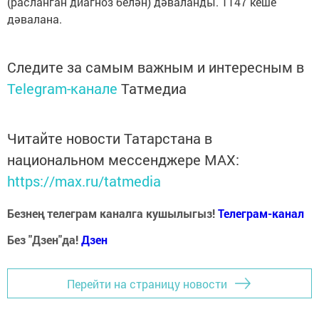
(расланган диагноз белән) дәваланды. 1147 кеше
дәвалана.
Следите за самым важным и интересным в
Telegram-канале
Татмедиа
Читайте новости Татарстана в
национальном мессенджере MАХ:
https://max.ru/tatmedia
Безнең телеграм каналга кушылыгыз!
Телеграм-канал
Без "Дзен"да!
Д
зен
Перейти на страницу новости