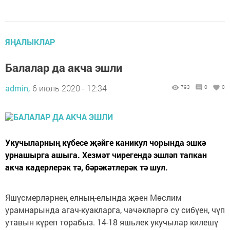
ЯҢАЛЫКЛАР
Балалар да акча эшли
admin,
6 июль 2020 - 12:34
793
0
0
Укучыларның күбесе җәйге каникул чорында эшкә
урнашырга ашыга. Хезмәт чирегендә эшләп тапкан
акча кадерлерәк тә, бәрәкәтлерәк тә шул.
Яшүсмерләрнең елның-елында җәен Мөслим
урамнарында агач-куакларга, чәчәкләргә су сибүен, чүп
утавын күреп торабыз. 14-18 яшьлек укучылар килешү