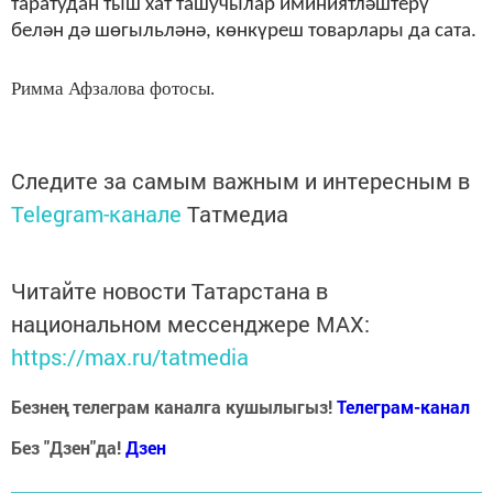
таратудан тыш хат ташучылар иминиятләштерү
белән дә шөгыльләнә, көнкүреш товарлары да сата.
Римма Афзалова фотосы.
Следите за самым важным и интересным в
Telegram-канале
Татмедиа
Читайте новости Татарстана в
национальном мессенджере MАХ:
https://max.ru/tatmedia
Безнең телеграм каналга кушылыгыз!
Телеграм-канал
Без "Дзен"да!
Д
зен