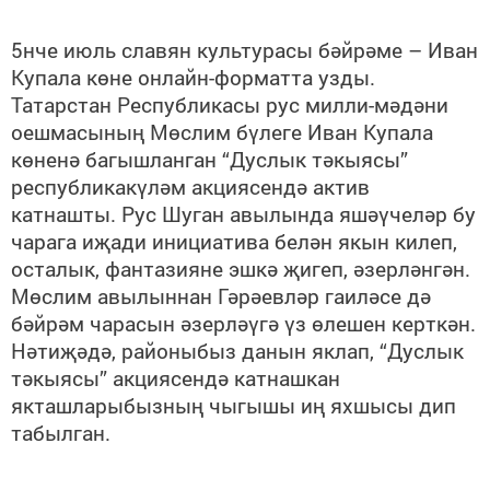
5нче июль славян культурасы бәйрәме – Иван
Купала көне онлайн-форматта узды.
Татарстан Республикасы рус милли-мәдәни
оешмасының Мөслим бүлеге Иван Купала
көненә багышланган “Дуслык тәкыясы”
республикакүләм акциясендә актив
катнашты. Рус Шуган авылында яшәүчеләр бу
чарага иҗади инициатива белән якын килеп,
осталык, фантазияне эшкә җигеп, әзерләнгән.
Мөслим авылыннан Гәрәевләр гаиләсе дә
бәйрәм чарасын әзерләүгә үз өлешен керткән.
Нәтиҗәдә, районыбыз данын яклап, “Дуслык
тәкыясы” акциясендә катнашкан
якташларыбызның чыгышы иң яхшысы дип
табылган.