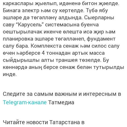
каркаслары җыелып, идәненә битон җәелде.
Бинага электр һәм су кертелде. Түбә ябу
эшләре дә төгәлләнү алдында. Сыерларны
саву
“
Карусель
”
системасына буенча
оештырылачак икенче өлештә исә җир һәм
планировка эшләре төгәлләнеп, фундамент
салу бара. Комплекста сенаж һәм силос салу
өчен һәрберсе 4 тоннадан артык масса
сыйдырышлы алты траншея төзелде. Бу
көннәрдә аның берсе сенаж белән тутырылды
инде.
Следите за самым важным и интересным в
Telegram-канале
Татмедиа
Читайте новости Татарстана в