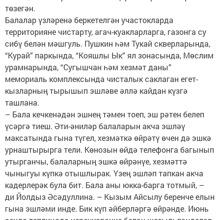
төзегән.
Балалар үзләренә беркетелгән участокларда
территорияне чистарту, агач-куакларларга, газонга су
сибү белән мәшгуль. Пушкин һәм Тукай скверларында,
“Курай” паркында, “Кояшлы Ык” ял зонасында, Мөслим
урамнарында, “Сугышчан һәм хезмәт даны”
мемориаль комплексында чисталык саклаган егет-
кызларның тырышып эшләве әллә кайдан күзгә
ташлана.
– Бала кечкенәдән эшнең тәмен тоеп, эш рәтен белеп
үсәргә тиеш. Әти-әниләр балаларын акча эшләү
максатында гына түгел, хезмәткә өйрәтү өчен дә эшкә
урнаштырырга тели. Көнозын өйдә телефонга багынып
утырганчы, балаларның эшкә өйрәнүе, хезмәттә
чыныгуы күпкә отышлырак. Үзең эшләп тапкан акча
кадерлерәк була бит. Бала аны юкка-барга тотмый, –
ди Йолдыз Әсәдуллина. – Кызым Айсылу беренче елын
гына эшләми инде. Бик күп әйберләргә өйрәнде. Июнь