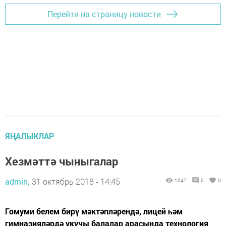
Перейти на страницу новости
ЯҢАЛЫКЛАР
Хезмәттә чыныгалар
admin,
31 октябрь 2018 - 14:45
1047
0
0
Гомуми белем бирү мәктәпләрендә, лицей һәм
гимназияләрдә укучы балалар арасында технология