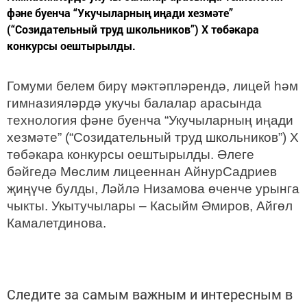
фәне буенча “Укучыларның иңади хезмәте”
(“Созидательный труд школьников”) X төбәкара
конкурсы оештырылды.
Гомуми белем бирү мәктәпләрендә, лицей һәм
гимназияләрдә укучы балалар арасында
технология фәне буенча “Укучыларның иңади
хезмәте” (“Созидательный труд школьников”) X
төбәкара конкурсы оештырылды. Әлеге
бәйгедә Мөслим лицееннан АйнурСадриев
җиңүче булды, Ләйлә Низамова өченче урынга
чыкты. Укытучылары – Касыйм Әмиров, Айгөл
Камалетдинова.
Следите за самым важным и интересным в