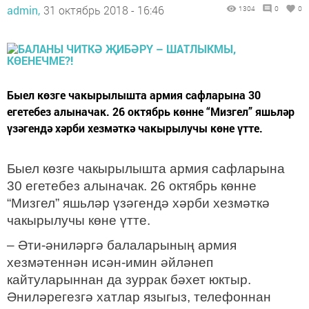
admin,
31 октябрь 2018 - 16:46
1304
0
0
Быел көзге чакырылышта армия сафларына 30
егетебез алыначак. 26 октябрь көнне “Мизгел” яшьләр
үзәгендә хәрби хезмәткә чакырылучы көне үтте.
Быел көзге чакырылышта армия сафларына
30 егетебез алыначак. 26 октябрь көнне
“Мизгел” яшьләр үзәгендә хәрби хезмәткә
чакырылучы көне үтте.
– Әти-әниләргә балаларының армия
хезмәтеннән исән-имин әйләнеп
кайтуларыннан да зуррак бәхет юктыр.
Әниләрегезгә хатлар языгыз, телефоннан