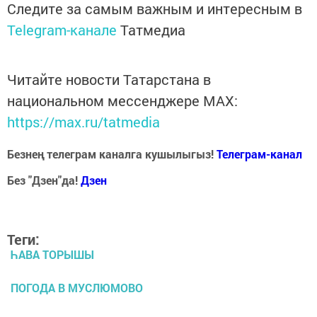
Следите за самым важным и интересным в
Telegram-канале
Татмедиа
Читайте новости Татарстана в
национальном мессенджере MАХ:
https://max.ru/tatmedia
Безнең телеграм каналга кушылыгыз!
Телеграм-канал
Без "Дзен"да!
Д
зен
Теги:
ҺАВА ТОРЫШЫ
ПОГОДА В МУСЛЮМОВО