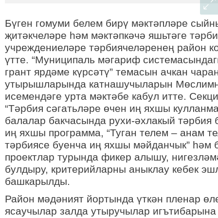
Бүген гомуми белем бирү мәктәпләре сый
җитәкчеләре һәм мәктәпкәчә яшьтәге тәрби
учреждениеләре тәрбиячеләренең район к
үтте. “Муниципаль мәгариф системасындаг
грант ярдәме күрсәтү” темасын ачкан чара
утырышларында катнашучыларын Мөслимне
исемендәге урта мәктәбе кабул итте. Секц
“Тәрбия сәгатьләре өчен иң яхшы кулланма”
балалар бакчасында рухи-әхлакый тәрбия 
иң яхшы программа, “Туган телем – анам те
тәрбиясе буенча иң яхшы мәйданчык” һәм
проектлар турында фикер алышу, нигезлә
булдыру, критерийларны аныклау кебек эш
башкарылды.
Район мәдәният йортында үткән пленар ө
ясаучылар залда утыручылар игътибарына 