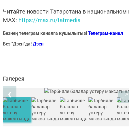
Читайте новости Татарстана в национальном
MАХ:
https://max.ru/tatmedia
Безнең телеграм каналга кушылыгыз!
Телеграм-канал
Без "Дзен"да!
Д
зен
Галерея
❮