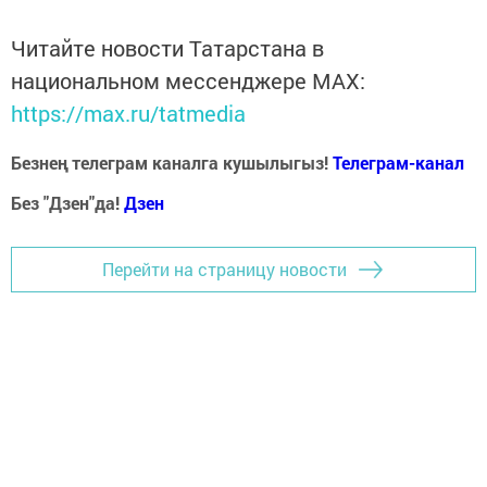
Читайте новости Татарстана в
национальном мессенджере MАХ:
https://max.ru/tatmedia
Безнең телеграм каналга кушылыгыз!
Телеграм-канал
Без "Дзен"да!
Д
зен
Перейти на страницу новости