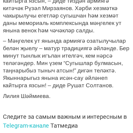
кайтырга язсын, – диде тиздән армиягә
китәчәк Рүзәл Мирзаянов. Хәрби хезмәткә
чакырылучы егетләр сугышчан һәм хезмәт
даны мемориаль комплексында мәңгелек ут
янына венок һәм чәчәкләр салды.
– Мәңгелек ут янында армиягә озатылучылар
белән җыелу – матур традициягә әйләнде. Бер
минут тынлык игълан ителгәч, кем нәрсә
теләгәндер. Мин үзем “Сугышлар булмасын,
таңнарыбыз тыныч атсын!” дигән теләктә.
Якыннарыгыз янына исән-сау әйләнеп
кайтырга язсын! – диде Рушат Солтанов.
Лилия Шәймиева.
Следите за самым важным и интересным в
Telegram-канале
Татмедиа