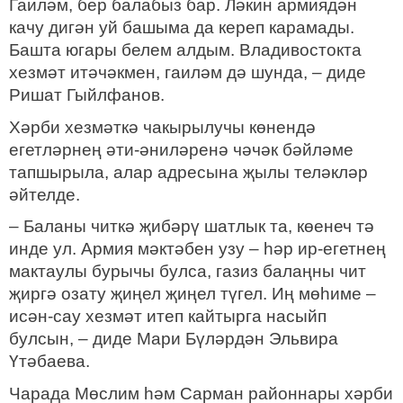
Гаиләм, бер балабыз бар. Ләкин армиядән
качу дигән уй башыма да кереп карамады.
Башта югары белем алдым. Владивостокта
хезмәт итәчәкмен, гаиләм дә шунда, – диде
Ришат Гыйлфанов.
Хәрби хезмәткә чакырылучы көнендә
егетләрнең әти-әниләренә чәчәк бәйләме
тапшырыла, алар адресына җылы теләкләр
әйтелде.
– Баланы читкә җибәрү шатлык та, көенеч тә
инде ул. Армия мәктәбен узу – һәр ир-егетнең
мактаулы бурычы булса, газиз балаңны чит
җиргә озату җиңел җиңел түгел. Иң мөһиме –
исән-сау хезмәт итеп кайтырга насыйп
булсын, – диде Мари Бүләрдән Эльвира
Үтәбаева.
Чарада Мөслим һәм Сарман районнары хәрби