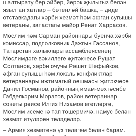
шалтырату бер әйбер, йөрәк җылыгыз белән
язылган хатлар – бөтенләй башка, – диде
отставкадагы хәрби хезмәт һәм әфган сугышы
ветераны, запастагы майор Ренат Харрасов.
Мөслим һәм Сарман районнары буенча хәрби
комиссар, подполковник Дажгын Гассанов,
Татарстан халыклары ассамблеясенең
Мөслимдәге вәкиллеге җитәкчесе Рушат
Солтанов, хәрби очучы Рәшит Шәфыйков,
әфган сугышы һәм локаль конфликтлар
ветераннары иҗтимагый оешмасы җитәкчесе
Данил Госманов, районның имам-мөхтәсибе
Габделкәрим Моратов, район ветераннар
советы рәисе Илгиз Низамов егетләргә,
Мөслим исеменә тап төшермичә, намус белән
хезмәт итүләрен теләделәр.
– Армия хезмәтенә үз теләгем белән барам.