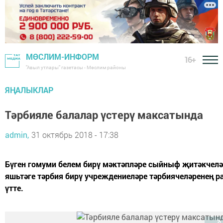
МӨСЛИМ-ИНФОРМ
16+
"Авыл утлары" газетасы - Мөслим районы
ЯҢАЛЫКЛАР
Тәрбияле балалар үстерү максатында
admin,
31 октябрь 2018 - 17:38
Бүген гомуми белем бирү мәктәпләре сыйныф җитәкчелә
яшьтәге тәрбия бирү учреждениеләре тәрбиячеләренең р
үтте.