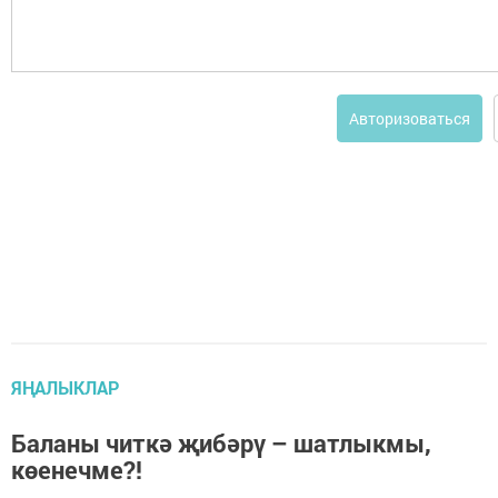
Авторизоваться
ЯҢАЛЫКЛАР
Баланы читкә җибәрү – шатлыкмы,
көенечме?!