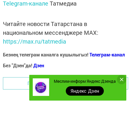
Telegram-канале
Татмедиа
Читайте новости Татарстана в
национальном мессенджере MАХ:
https://max.ru/tatmedia
Безнең телеграм каналга кушылыгыз!
Телеграм-канал
Без "Дзен"да!
Д
зен
Мөслим-информ Яндекс Дзенда
Перейти на страницу новости
Яндекс Дзен