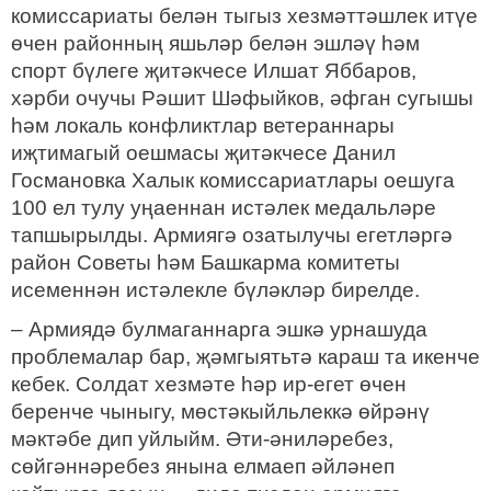
комиссариаты белән тыгыз хезмәттәшлек итүе
өчен районның яшьләр белән эшләү һәм
спорт бүлеге җитәкчесе Илшат Яббаров,
хәрби очучы Рәшит Шәфыйков, әфган сугышы
һәм локаль конфликтлар ветераннары
иҗтимагый оешмасы җитәкчесе Данил
Госмановка Халык комиссариатлары оешуга
100 ел тулу уңаеннан истәлек медальләре
тапшырылды. Армиягә озатылучы егетләргә
район Советы һәм Башкарма комитеты
исеменнән истәлекле бүләкләр бирелде.
– Армиядә булмаганнарга эшкә урнашуда
проблемалар бар, җәмгыятьтә караш та икенче
кебек. Солдат хезмәте һәр ир-егет өчен
беренче чыныгу, мөстәкыйльлеккә өйрәнү
мәктәбе дип уйлыйм. Әти-әниләребез,
сөйгәннәребез янына елмаеп әйләнеп