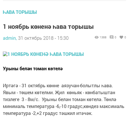
ҺАВА ТОРЫШЫ
1 ноябрь көненә һава торышы
admin,
31 октябрь 2018 - 15:30
1388
0
0
Урыны белән томан көтелә
Иртәгә - 31 октябрь көнне аязучан-болытлы һава.
Явым - төшем көтелми. Җил көньяк - көнбатыштан
тизлеге 3 - 8м/с. Урыны белән томан көтелә. Төнлә
минималь температура -6,-10 градус,көндез максималь
температура -2,+2 градус тәшкил итәчәк.