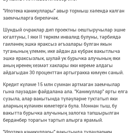
"Ипотека каникуллары" авыр тормыш хәлендә калган
заемчыларга биреләчәк.
Шундый очраклар дип проектны оештыручылар эшне
югалтуны, I яки II төркем инвалид булуны, тәрбиядә
гаиләнең эшкә яраксыз әгъзалары булган якын
туганының үлемен, ике айдан да күбрәк вакытлыча
эшкә яраксызлык, шулай ук бурычка алучының яки
аның иренең хезмәт хаклары яки кереме алдагы
айдагыдан 30 проценттан артыгракка кимүен саный.
Кредит күләме 15 млн сумнан артмаган заемчылар
гына паузадан файдалана ала. "Каникуллар" ярты елга
сузыла, алар вакытында түләүләрне туктатып яки
аларның күләмен киметергә була. Моннан тыш, бу
вакытта бурычка алучының залогка тапшырылган
бердәнбер торагын тартып алырга ярамый.
"Ипотека каникуллары" вакытында түләүләрнең