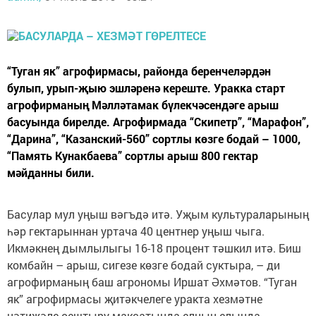
“Туган як” агрофирмасы, районда беренчеләрдән
булып, урып-җыю эшләренә кереште. Уракка старт
агрофирманың Мәлләтамак бүлекчәсендәге арыш
басуында бирелде. Агрофирмада “Скипетр”, “Марафон”,
“Дарина”, “Казанский-560” сортлы көзге бодай – 1000,
“Память Кунакбаева” сортлы арыш 800 гектар
мәйданны били.
Басулар мул уңыш вәгъдә итә. Уҗым культураларының
һәр гектарыннан уртача 40 центнер уңыш чыга.
Икмәкнең дымлылыгы 16-18 процент тәшкил итә. Биш
комбайн – арыш, сигезе көзге бодай суктыра, – ди
агрофирманың баш агрономы Иршат Әхмәтов. “Туган
як” агрофирмасы җитәкчелеге уракта хезмәтне
нәтиҗәле оештыру максатында елның-елында