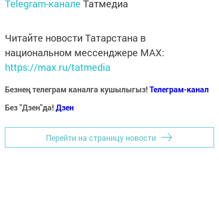
Telegram-канале
Татмедиа
Читайте новости Татарстана в
национальном мессенджере MАХ:
https://max.ru/tatmedia
Безнең телеграм каналга кушылыгыз!
Телеграм-канал
Без "Дзен"да!
Д
зен
Перейти на страницу новости