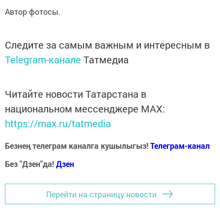
Автор фотосы.
Следите за самым важным и интересным в
Telegram-канале
Татмедиа
Читайте новости Татарстана в
национальном мессенджере MАХ:
https://max.ru/tatmedia
Безнең телеграм каналга кушылыгыз!
Телеграм-канал
Без "Дзен"да!
Д
зен
Перейти на страницу новости