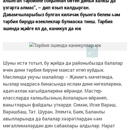
алынган тәрбияне соңыннан бөтен дөнья халкы да
үзгәртә алмас”, – дип язып калдырган.
Дәвамчыларыбыз булган киләчәк буынга белем һәм
тәрбия бирүдә өзеклекләр булмаска тиеш. Тәрбия
эшендә җәйге ял да, каникул да юк
Шуны истә тотып, бу җәйдә дә районыбызда балалар
өчен дини тәрбия бирүне максат итеп куйдык.
Мөслимдә укучы малайлар – Җәмигъ мәчетендә,
кызлар мәдрәсә бинасында ислам дине нигезләренә,
әдәп-әхлак кагыйдәләренә өйрәнде. Мастер-
классларда халкыбызның йолаларын өйрәнеп,
вакытларын файдалы үткәрде. Симәк, Иске Вәрәш,
Вәрәшбаш, Тат. Шуран, Элемтә, Баек, Баланлы
авылларында да балалар хәзрәтләрдән һәм
мөгаллимәләрдән дин сабаклары алдылар. Нарат