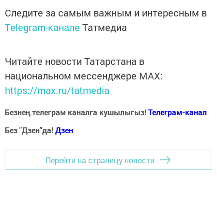
Следите за самым важным и интересным в
Telegram-канале
Татмедиа
Читайте новости Татарстана в
национальном мессенджере MАХ:
https://max.ru/tatmedia
Безнең телеграм каналга кушылыгыз!
Телеграм-канал
Без "Дзен"да!
Д
зен
Перейти на страницу новости