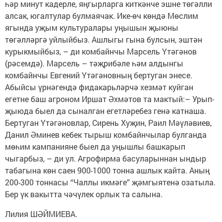
һәр минут кадерле, яңгырларга киткәнче эшне төгәлли
алсак, югалтулар булмаячак. Ике-өч көндә Мөслим
ягында уҗым культуралары уңышын җыюны
төгәлләргә уйлыйбыз. Ашлыгы гына булсын, эштән
курыкмыйбыз, – ди комбайнчы Марсель Үтәгәнов
(рәсемдә). Марсель – тәҗрибәле һәм алдынгы
комбайнчы Евгений Үтәгәновның бертуган энесе.
Абыйсы үрнәгендә фидакарьләрчә хезмәт куйган
егетне баш агроном Иршат Әхмәтов та мактый:– Урып-
җыюда быел да сыналган егетләребез генә катнаша.
Бертуган Үтәгәновлар, Сирень Хуҗин, Раил Мәүләвиев,
Данил Әминев кебек тырыш комбайнчылар булганда
мөһим кампанияне быел да уңышлы башкарып
чыгарбыз, – ди ул. Агрофирма басуларыннан ындыр
табагына көн саен 900-1000 тонна ашлык кайта. Аның
200-300 тоннасы “Чаллы икмәге” җәмгыятенә озатыла.
Бер үк вакытта чәчүлек орлык та салына.
Лилия ШӘЙМИЕВА.