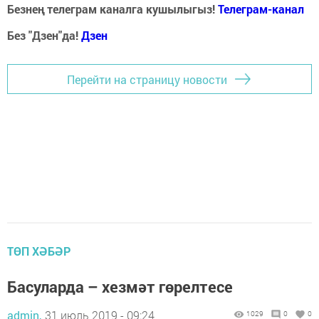
Безнең телеграм каналга кушылыгыз!
Телеграм-канал
Без "Дзен"да!
Д
зен
Перейти на страницу новости
ТӨП ХӘБӘР
Басуларда – хезмәт гөрелтесе
admin,
31 июль 2019 - 09:24
1029
0
0