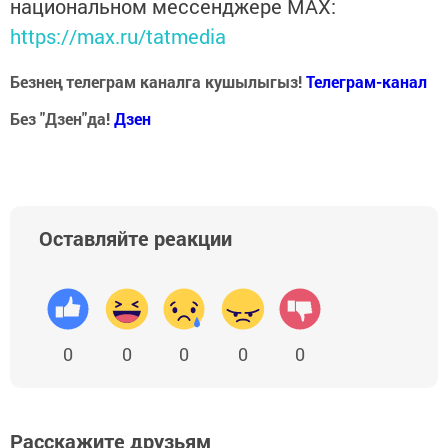
национальном мессенджере MАХ:
https://max.ru/tatmedia
Безнең телеграм каналга кушылыгыз!
Телеграм-канал
Без "Дзен"да!
Д
зен
Оставляйте реакции
0
0
0
0
0
Расскажите друзьям