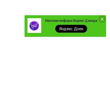
Мөслим-информ Яндекс Дзенда
Яндекс Дзен
Документы
Төрле темалар