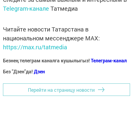
Telegram-канале
Татмедиа
Читайте новости Татарстана в
национальном мессенджере MАХ:
https://max.ru/tatmedia
Безнең телеграм каналга кушылыгыз!
Телеграм-канал
Без "Дзен"да!
Д
зен
Перейти на страницу новости