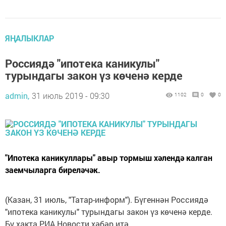
ЯҢАЛЫКЛАР
Россиядә "ипотека каникулы"
турындагы закон үз көченә керде
admin,
31 июль 2019 - 09:30
1102
0
0
"Ипотека каникуллары" авыр тормыш хәлендә калган
заемчыларга биреләчәк.
(Казан, 31 июль, "Татар-информ"). Бүгеннән Россиядә
"ипотека каникулы" турындагы закон үз көченә керде.
Бу хакта РИА Новости хәбәр итә.