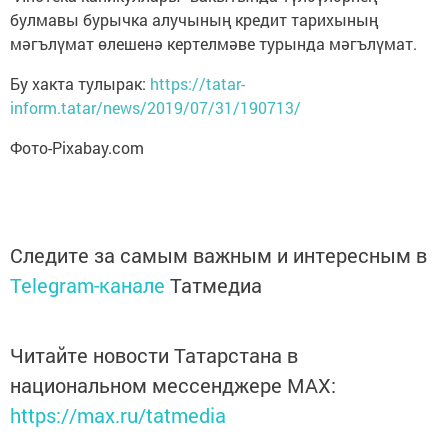
булмавы бурычка алучының кредит тарихының
мәгълүмат өлешенә кертелмәве турында мәгълүмат.
Бу хакта тулырак:
https://tatar-
inform.tatar/news/2019/07/31/190713/
Фото-Pixabay.com
Следите за самым важным и интересным в
Telegram-канале
Татмедиа
Читайте новости Татарстана в
национальном мессенджере MАХ:
https://max.ru/tatmedia