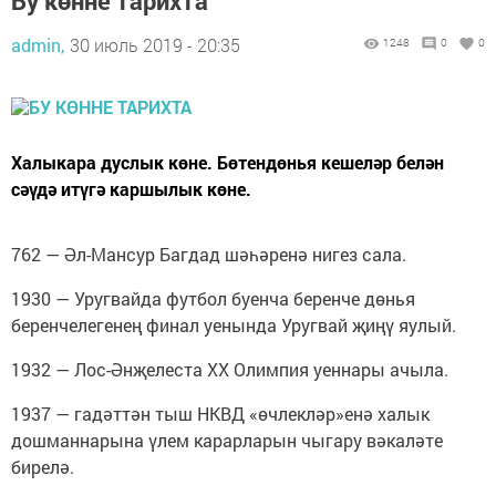
Бу көнне тарихта
admin,
30 июль 2019 - 20:35
1248
0
0
Халыкара дуслык көне. Бөтендөнья кешеләр белән
сәүдә итүгә каршылык көне.
762 — Әл-Мансур Багдад шәһәренә нигез сала.
1930 — Уругвайда футбол буенча беренче дөнья
беренчелегенең финал уенында Уругвай җиңү яулый.
1932 — Лос-Әнҗелеста ХХ Олимпия уеннары ачыла.
1937 — гадәттән тыш НКВД «өчлекләр»енә халык
дошманнарына үлем карарларын чыгару вәкаләте
бирелә.