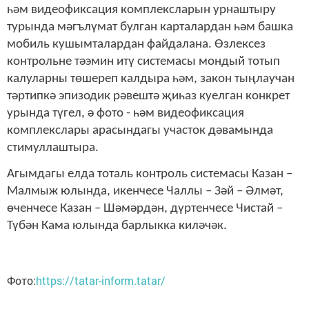
һәм видеофиксация комплексларын урнаштыру
турында мәгълүмат булган карталардан һәм башка
мобиль кушымталардан файдалана. Өзлексез
контрольне тәэмин итү системасы мондый тотып
калуларны төшереп калдыра һәм, закон тыңлаучан
тәртипкә эпизодик рәвештә җиһаз куелган конкрет
урында түгел, ә фото - һәм видеофиксация
комплекслары арасындагы участок дәвамында
стимуллаштыра.
Агымдагы елда тоталь контроль системасы Казан –
Малмыж юлында, икенчесе Чаллы – Зәй – Әлмәт,
өченчесе Казан – Шәмәрдән, дүртенчесе Чистай –
Түбән Кама юлында барлыкка киләчәк.
Фото:
https://tatar-inform.tatar/