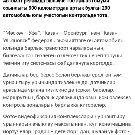
Автомат режимда эшләүче 100 җиһаз гомуми
озынлыгы 900 километрдан артык булган 290
автомобиль юлы участогын контрольдә тота.
“Мәскәү – Уфа”, “Казан – Оренбург” һәм “Казан –
Ульяновск” федераль әһәмияттәге өч автомобиль
юлында барлык транспорт чараларының
билгеләнгән тизлеген өзлексез тикшереп торуны
тәэмин итү системасы файдалануга кертелде.
Датчиклар бер-берсе белән берләштерелгән һәм
урнаштыру урынында тизлекне дә, датчиклар
арасында уртача тизлекне дә теркәп баралар,
маршрутның барлык дәвамында озын һәм өзлексез
контроль зоналарын барлыкка китерәләр.
Фото- видеофиксация комплексларын урнаштыру
урыннарын ачыклау максатыннан, күп кенә машина
йөртүчеләр “радар – детектор” дан, шулай ук фото -