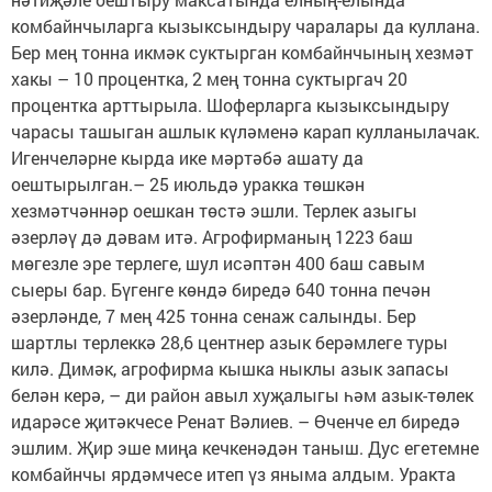
комбайнчыларга кызыксындыру чаралары да куллана.
Бер мең тонна икмәк суктырган комбайнчының хезмәт
хакы – 10 процентка, 2 мең тонна суктыргач 20
процентка арттырыла. Шоферларга кызыксындыру
чарасы ташыган ашлык күләменә карап кулланылачак.
Игенчеләрне кырда ике мәртәбә ашату да
оештырылган.– 25 июльдә уракка төшкән
хезмәтчәннәр оешкан төстә эшли. Терлек азыгы
әзерләү дә дәвам итә. Агрофирманың 1223 баш
мөгезле эре терлеге, шул исәптән 400 баш савым
сыеры бар. Бүгенге көндә биредә 640 тонна печән
әзерләнде, 7 мең 425 тонна сенаж салынды. Бер
шартлы терлеккә 28,6 центнер азык берәмлеге туры
килә. Димәк, агрофирма кышка ныклы азык запасы
белән керә, – ди район авыл хуҗалыгы һәм азык-төлек
идарәсе җитәкчесе Ренат Вәлиев. – Өченче ел биредә
эшлим. Җир эше миңа кечкенәдән таныш. Дус егетемне
комбайнчы ярдәмчесе итеп үз яныма алдым. Уракта