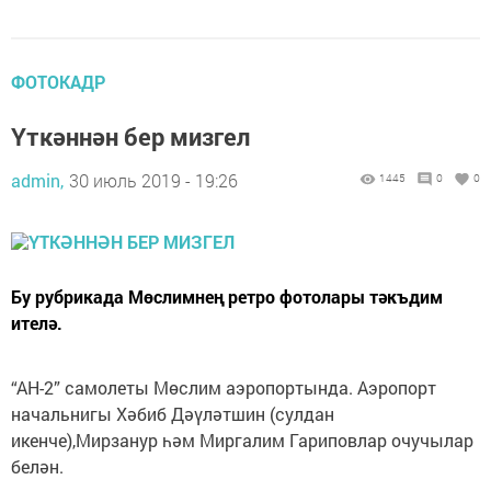
ФОТОКАДР
Үткәннән бер мизгел
admin,
30 июль 2019 - 19:26
1445
0
0
Бу рубрикада Мөслимнең ретро фотолары тәкъдим
ителә.
“АН-2” самолеты Мөслим аэропортында. Аэропорт
начальнигы Хәбиб Дәүләтшин (сулдан
икенче),Мирзанур һәм Миргалим Гариповлар очучылар
белән.