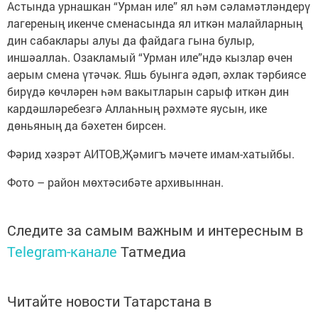
Астында урнашкан “Урман иле” ял һәм сәламәтләндерү
лагереның икенче сменасында ял иткән малайларның
дин сабаклары алуы да файдага гына булыр,
иншәаллаһ. Озакламый “Урман иле”ндә кызлар өчен
аерым смена үтәчәк. Яшь буынга әдәп, әхлак тәрбиясе
бирүдә көчләрен һәм вакытларын сарыф иткән дин
кардәшләребезгә Аллаһның рәхмәте яусын, ике
дөньяның да бәхетен бирсен.
Фәрид хәзрәт АИТОВ,Җәмигъ мәчете имам-хатыйбы.
Фото – район мөхтәсибәте архивыннан.
Следите за самым важным и интересным в
Telegram-канале
Татмедиа
Читайте новости Татарстана в