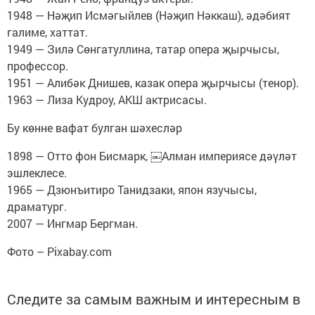
1948 — Нәҗип Исмәгыйлев (Нәҗип Нәккаш), әдәбият
галиме, хаттат.
1949 — Зилә Сөнгатуллина, татар опера җырчысы,
профессор.
1951 — Алибәк Днишев, казак опера җырчысы (тенор).
1963 — Лиза Кудроу, АКШ актрисасы.
Бу көнне вафат булган шәхесләр
1898 — Отто фон Бисмарк, ￼Алман империясе дәүләт
эшлеклесе.
1965 — Дзюнъитиро Танидзаки, япон язучысы,
драматург.
2007 — Ингмар Бергман.
Фото – Pixabay.com
Следите за самым важным и интересным в