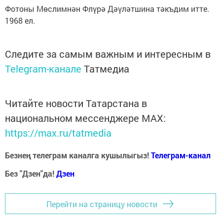
Фотоны Мөслимнән Флүрә Дәүләтшина тәкъдим итте.
1968 ел.
Следите за самым важным и интересным в
Telegram-канале
Татмедиа
Читайте новости Татарстана в
национальном мессенджере MАХ:
https://max.ru/tatmedia
Безнең телеграм каналга кушылыгыз!
Телеграм-канал
Без "Дзен"да!
Д
зен
Перейти на страницу новости