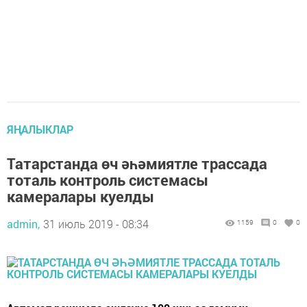
ЯҢАЛЫКЛАР
Татарстанда өч әһәмиятле трассада
тоталь контроль системасы
камералары куелды
admin,
31 июль 2019 - 08:34
1159
0
0