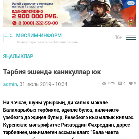
МӨСЛИМ-ИНФОРМ
16+
"Авыл утлары" газетасы - Мөслим районы
ЯҢАЛЫКЛАР
Тәрбия эшендә каникуллар юк
admin,
31 июль 2019 - 10:34
1176
0
0
Ни чәчсәң, шуны урырсың, ди халык мәкале.
Балаларыбыз тәрбияле, әдәпле булса, киләчәктә
үзебезгә дә җиңел булыр, йөзебезгә кызыллык килмәс.
Күренекле мәгърифәтче Ризаэддин Фәхреддин, дөрес
тәрбиянең мөһимлеген ассызыклап: “Бала чакта