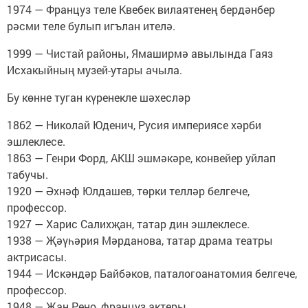
1974 — Француз теле Квебек вилаятенең бердәнбер
рәсми теле булып игълан ителә.
1999 — Чистай районы, Ямаширмә авылында Гаяз
Исхакыйның музей-утары ачыла.
Бу көнне туган күренекле шәхесләр
1862 — Николай Юденич, Русия империясе хәрби
эшлеклесе.
1863 — Генри Форд, АКШ эшмәкәре, конвейер уйлап
табучы.
1920 — Әхнәф Юлдашев, төрки телләр белгече,
профессор.
1927 — Харис Салихҗан, татар дин эшлеклесе.
1938 — Җәүһәрия Мәрданова, татар драма театры
актрисасы.
1944 — Искәндәр Байбәков, паталогоанатомия белгече,
профессор.
1948 — Жан Рено, француз актеры.