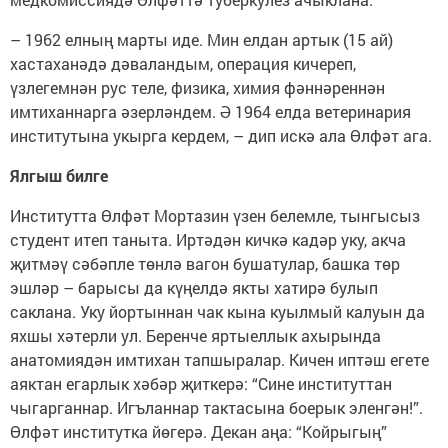
– 1962 елның марты иде. Мин елдан артык (15 ай)
хастаханәдә дәваландым, операция кичереп,
үзлегемнән рус теле, физика, химия фәннәреннән
имтиханнарга әзерләндем. Ә 1964 елда ветеринария
институтына укырга кердем, – дип искә ала Өлфәт ага.
Ялгыш билге
Институтта Өлфәт Мортазин үзен белемле, тынгысыз
студент итеп таныта. Иртәдән кичкә кадәр уку, акча
җитмәү сәбәпле төнлә вагон бушатулар, башка төр
эшләр – барысы да күңелдә якты хатирә булып
саклана. Уку йортыннан чак кына куылмый калуын да
яхшы хәтерли ул. Беренче яртыеллык ахырында
анатомиядән имтихан тапшыралар. Кичен иптәш егете
аяктан егарлык хәбәр җиткерә: “Сине институттан
чыгарганнар. Игъланнар тактасына боерык эленгән!”.
Өлфәт институтка йөгерә. Декан аңа: “Койрыгың”