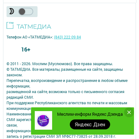
Телефон АО «ТАТМЕДИА»:
(843) 222 09 84
16+
© 2011 - 2026. Мослим (Муслюмово). Все права защищены.
© ТАТМЕДИА. Все материалы, размещенные на сайте, защищены
законом.
Перепечатка, воспроизведение и распространение в любом объеме
информации,
размещенной на сайте, возможна только с письменного согласия
редакций СМИ.
При поддержке Республиканского агентства по печати и массовым
коммуникациям.
Мөслим-информ Яндекс Дзенда
Наименование СМИ: Мөслим-информ
СМИ зарегистрировано Федеральной службой по надзору в сфере
Яндекс Дзен
связи,
информационных технологий и массовых коммуникаций
запись о регистрации СМИ ЭЛ №ФС77-73825 от 28.09.2018 г.