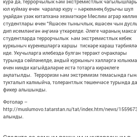
күрә дә, террорчылык һәм экстремистлык чагылышлар
юл куймау өчен чаралар күрү – һәркемнең бурычы шул
уңайдан үзәк китапханә хезмәткәре Мөслим аграр көлли
студентлары өчен “Яшәсен тынычлык, яшәсен чын дуслы
дип исемләнгән әңгәмә үткәрелде. Әлеге чараның макс
студентларда террорчылык һәм экстремистлык кебек
куркыныч күренешләргә каршы тискәре караш тәрбиялә
иде. Укучыларга илебездә булган терракт очраклары
турында сөйләнелде, андый куркыныч хәлләргә юлыкм
өчен нинди кагыйдәләрне истә тотарга кирәклеге
аңлатылды. Терроризм һәм экстремизм темасында гын
тукталып калмыйча, толерантлык төшенчәсе турында д
фикер алышынды.
Фотолар –
http://muslumovo.tatarstan.ru/tat/index.htm/news/155967
алынды.
Следите за самым важным и интересным в