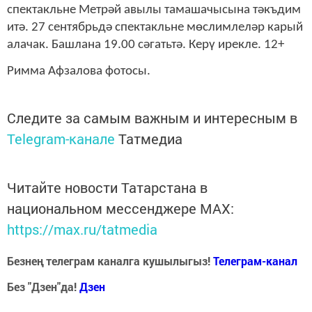
спектакльне Метрәй авылы тамашачысына тәкъдим
итә. 27 сентябрьдә спектакльне мөслимлеләр карый
алачак. Башлана 19.00 сәгатьтә. Керү ирекле. 12+
Римма Афзалова фотосы.
Следите за самым важным и интересным в
Telegram-канале
Татмедиа
Читайте новости Татарстана в
национальном мессенджере MАХ:
https://max.ru/tatmedia
Безнең телеграм каналга кушылыгыз!
Телеграм-канал
Без "Дзен"да!
Д
зен