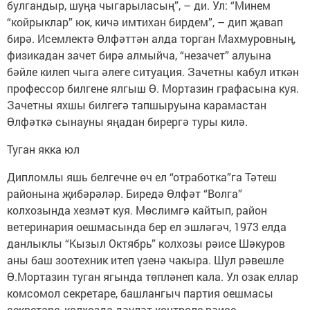
булгандыр, шуңа чыгарыласың”, – ди. Ул: “Минем
“койрыклар” юк, кичә имтихан бирдем”, – дип җавап
бирә. Исемлектә Өлфәттән алда торган Махмуровның,
физикадан зачет бирә алмыйча, “незачет” алуына
бәйле килеп чыга әлеге ситуация. Зачетны кабул иткән
профессор билгене ялгыш Ө. Мортазин графасына куя.
Зачетны яхшы билгегә тапшыруына карамастан
Өлфәткә сынауны яңадан бирергә туры килә.
Туган якка юл
Дипломлы яшь белгечне өч ел “отработка”га Тәтеш
районына җибәрәләр. Биредә Өлфәт “Волга”
колхозында хезмәт куя. Мөслимгә кайтып, район
ветеринария оешмасында бер ел эшләгәч, 1973 елда
данлыклы “Кызыл Октябрь” колхозы рәисе Шәкуров
аны баш зоотехник итеп үзенә чакыра. Шул рәвешле
Ө.Мортазин туган ягында төпләнеп кала. Ул озак еллар
комсомол секретаре, башлангыч партия оешмасы
секретаре, колхозда дәүләт контроле рәисе