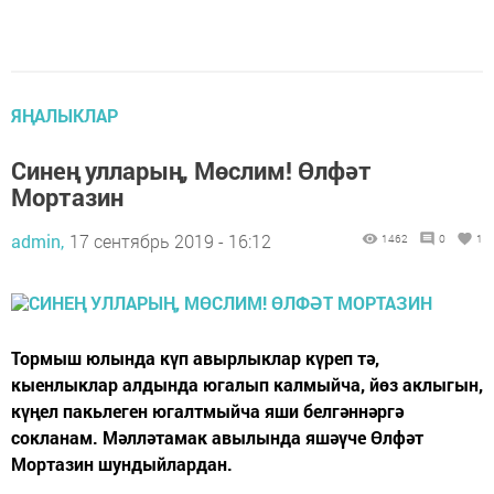
ЯҢАЛЫКЛАР
Синең улларың, Мөслим! Өлфәт
Мортазин
admin,
17 сентябрь 2019 - 16:12
1462
0
1
Тормыш юлында күп авырлыклар күреп тә,
кыенлыклар алдында югалып калмыйча, йөз аклыгын,
күңел пакьлеген югалтмыйча яши белгәннәргә
сокланам. Мәлләтамак авылында яшәүче Өлфәт
Мортазин шундыйлардан.