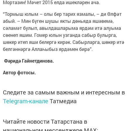
Мортазин! Мәчет 2015 елда ишекләрен ача.
“Тормыш юлым – олы бер тарих язмалы, – ди Өлфәт
абый. – Мин бүген шушы якты дөньяда яшәвемә,
сәламәт булып, авылдашларыма ярдәм итә алуыма
сөенеп яшим. Гомер юлын узганда сабыр булырга,
шөкер итеп яши белергә кирәк. Сабырларга, шөкер итә
белгәннәргә Аллаһыбыз ярдәмен бирә”.
Фәридә Гайнетдинова.
Автор фотосы.
Следите за самым важным и интересным в
Telegram-канале
Татмедиа
Читайте новости Татарстана в
национальном мессенджере MАХ: