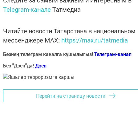
Telegram-канале
Татмедиа
Читайте новости Татарстана в национальном
мессенджере MАХ:
https://max.ru/tatmedia
Безнең телеграм каналга кушылыгыз!
Телеграм-канал
Без "Дзен"да!
Д
зен
Перейти на страницу новости