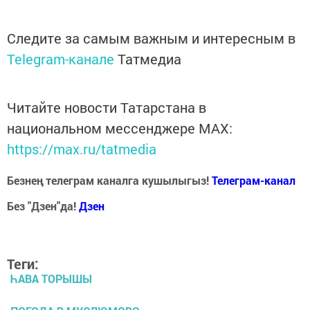
Следите за самым важным и интересным в
Telegram-канале
Татмедиа
Читайте новости Татарстана в
национальном мессенджере MАХ:
https://max.ru/tatmedia
Безнең телеграм каналга кушылыгыз!
Телеграм-канал
Без "Дзен"да!
Д
зен
Теги:
ҺАВА ТОРЫШЫ