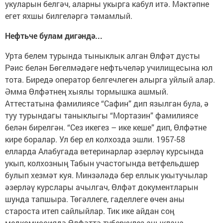
укуларын белгәч, аларны укырга кабул итә. Мәктәпне
егет яхшы билгеләргә тәмамлый.
Нефтьче булам дигәндә...
Урта белем турында тыныклык алган Өлфәт дусты
Рәис белән Бөгелмәдәге нефтьчеләр училищесына юл
тота. Биредә оператор белгечлеген алырга уйлый алар.
Әмма Өлфәтнең хыялы тормышка ашмый.
Аттестатына фамилиясе “Сафин” дип язылган була, ә
туу турындагы таныклыгы “Мортазин” фамилиясе
белән бирелгән. “Сез икегез – ике кеше” дип, Өлфәтне
кире боралар. Ул бер ел колхозда эшли. 1957-58
елларда Алабугада ветеринарлар әзерләү курсында
укып, колхозның Табын участогында ветфельдшер
булып хезмәт куя. Минзәләдә бер еллык укытучылар
әзерләү курслары ачылгач, Өлфәт документларын
шунда тапшыра. Төгәллеге, гаделлеге өчен аны
староста итеп сайлыйлар. Тик ике айдан соң
медкомиссиядә Өлфәттә туберкулез ачыклана.