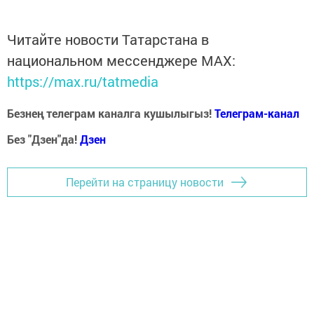
Читайте новости Татарстана в
национальном мессенджере MАХ:
https://max.ru/tatmedia
Безнең телеграм каналга кушылыгыз!
Телеграм-канал
Без "Дзен"да!
Д
зен
Перейти на страницу новости