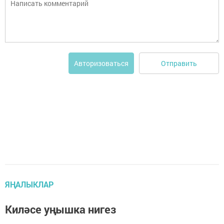
Отправить
Авторизоваться
ЯҢАЛЫКЛАР
Киләсе уңышка нигез