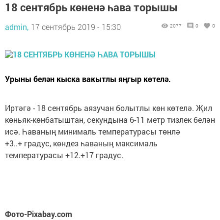
18 сентябрь көненә һава торышы
admin,
17 сентябрь 2019 - 15:30
2077
0
0
Урыны белән кыска вакытлы яңгыр көтелә.
Иртәгә - 18 сентябрь аязучан болытлы көн көтелә. Җил
көньяк-көнбатыштан, секундына 6-11 метр тизлек белән
исә. Һаваның минималь температурасы төнлә
+3..+ градус, көндез һаваның максималь
температурасы +12.+17 градус.
Фото-Pixabay.com