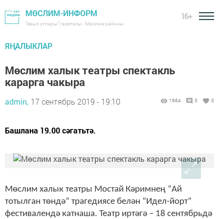
МӨСЛИМ-ИНФОРМ
16+
"Авыл утлары" газетасы - Мөслим районы
ЯҢАЛЫКЛАР
Мөслим халык театры спектакль
карарга чакыра
admin,
17 сентябрь 2019 - 19:10
1664
0
0
Башлана 19.00 сәгатьтә.
Мөслим халык театры Мостай Кәримнең “Ай
тотылган төндә” трагедиясе белән “Идел-йорт”
фестивалендә катнаша. Театр иртәгә – 18 сентябрьдә