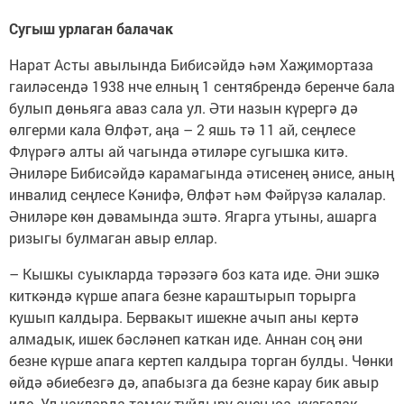
Сугыш урлаган балачак
Нарат Асты авылында Бибисәйдә һәм Хаҗимортаза
гаиләсендә 1938 нче елның 1 сентябрендә беренче бала
булып дөньяга аваз сала ул. Әти назын күрергә дә
өлгерми кала Өлфәт, аңа – 2 яшь тә 11 ай, сеңлесе
Флүрәгә алты ай чагында әтиләре сугышка китә.
Әниләре Бибисәйдә карамагында әтисенең әнисе, аның
инвалид сеңлесе Кәнифә, Өлфәт һәм Фәйрүзә калалар.
Әниләре көн дәвамында эштә. Ягарга утыны, ашарга
ризыгы булмаган авыр еллар.
– Кышкы суыкларда тәрәзәгә боз ката иде. Әни эшкә
киткәндә күрше апага безне караштырып торырга
кушып калдыра. Бервакыт ишекне ачып аны кертә
алмадык, ишек бәсләнеп каткан иде. Аннан соң әни
безне күрше апага кертеп калдыра торган булды. Чөнки
өйдә әбиебезгә дә, апабызга да безне карау бик авыр
иде. Ул чакларда тамак туйдыру өчен юа, кузгалак,