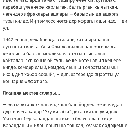
карабаш үләннәре, карлыган, балтырган, кычыткан,
чөгендер яфраклары ашлары – барысын да ашарга
туры килде. Иң тәмлесе чөгендер яфрагы ашы иде, – ди
ул.
1942 елның декабрендә әтиләре, каты яраланып,
сугыштан кайта. Аны Симәк авылыннан Бөгелмәгә
керосинга барган мөслимлеләр утыртып алып
кайталар. “Ул көнне өй тулы кеше, бөтен авыл кешесе
килде, кемдер елый, кемдер, якынын очратмадымы
икән, дип хәбәр сорый”, – дип, хәтерендә яңартты ул
көннәрне Өлфәт ага.
Яланаяк мәктәп еллары...
– Без мәктәпкә яланаяк, яланбаш йөрдек. Беренчедән
дүртенчегә кадәр “Уку китабы” дигән китап укыдык.
Укытучы бер карандашны икегә бүлеп өләшә иде.
Карандашым идән ярыгына төшкәч, күлмәк сәдәфемне