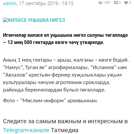
admin,
17 сентябрь 2019 - 18:15
1251
0
0
Игенчеләр киләсе ел уңышына нигез салуны төгәлләде
– 12 мең 500 гектарда көзге чәчү үткәрелде.
Аның 1 мең гектары – арыш, калганы – көзге бодай.
“Намус”, Туган як” агрофирмалары, “Исламов” һәм
“Авзалов” крестьян-фермер хуҗалыклары уҗым
культуралары чәчүне агротехник срокларда,
районда беренчеләрдән булып төгәлләде.
Фото – "Мөслим-информ" архивыннан.
Следите за самым важным и интересным в
Telegram-канале
Татмедиа