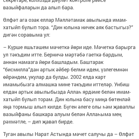
вазыйфаларын да алып бара.
Өлфәт ага озак еллар Мәлләтамак авылында имам-
хатыйп булып тора. “Дин юлына ничек аяк бастыгыз?”
дигән соравыма ул:
– Күрше яшьтәшем мәчеткә йөри иде. Мәчеткә барырга
ул тәкъдим итте. Берничә мәртәбә гаеткә бардым,
аннан намазга йөри башладым. Баштарак
“бисмилла”дан артык әйбер белми идем, үзлегемнән
өйрәндем, укулар да булды. 2002 елда карт
имамыбызга алмашка мине тәкъдим иттеләр. Унбиш
елдан артык авылыбызда Аллаһ ярдәме белән имам-
хатыйп булып торам. Дин юлына басу миңа бөтенләй
яңа тормыш алып килде. Бүген әлеге олы һәм җаваплы
вазыйфаны башкара алуым белән Аллаһыма мең
рәхмәтле, – дип җавап бирде.
Туган авылы Нарат Астында мәчет салучы да – Өлфәт