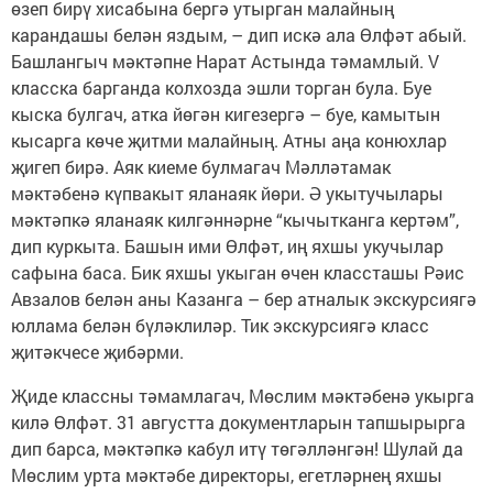
өзеп бирү хисабына бергә утырган малайның
карандашы белән яздым, – дип искә ала Өлфәт абый.
Башлангыч мәктәпне Нарат Астында тәмамлый. V
класска барганда колхозда эшли торган була. Буе
кыска булгач, атка йөгән кигезергә – буе, камытын
кысарга көче җитми малайның. Атны аңа конюхлар
җигеп бирә. Аяк киеме булмагач Мәлләтамак
мәктәбенә күпвакыт яланаяк йөри. Ә укытучылары
мәктәпкә яланаяк килгәннәрне “кычытканга кертәм”,
дип куркыта. Башын ими Өлфәт, иң яхшы укучылар
сафына баса. Бик яхшы укыган өчен классташы Рәис
Авзалов белән аны Казанга – бер атналык экскурсиягә
юллама белән бүләклиләр. Тик экскурсиягә класс
җитәкчесе җибәрми.
Җиде классны тәмамлагач, Мөслим мәктәбенә укырга
килә Өлфәт. 31 августта документларын тапшырырга
дип барса, мәктәпкә кабул итү төгәлләнгән! Шулай да
Мөслим урта мәктәбе директоры, егетләрнең яхшы