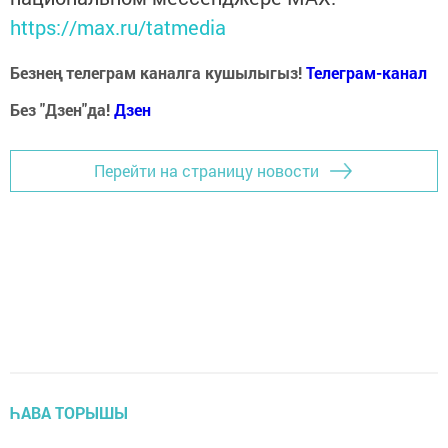
https://max.ru/tatmedia
Безнең телеграм каналга кушылыгыз!
Телеграм-канал
Без "Дзен"да!
Д
зен
Перейти на страницу новости
ҺАВА ТОРЫШЫ