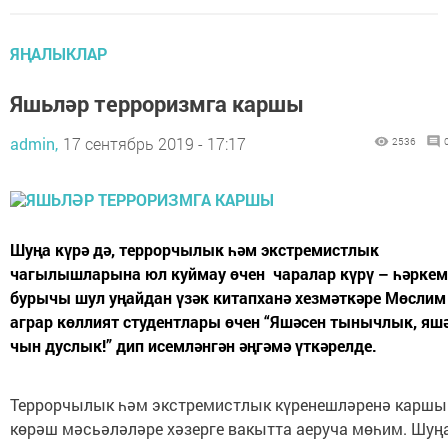
ЯҢАЛЫКЛАР
Яшьләр терроризмга каршы
admin,
17 сентябрь 2019 - 17:17
2536
Шуңа күрә дә, террорчылык һәм экстремистлык
чагылышларына юл куймау өчен чаралар күрү – һәркем
бурычы шул уңайдан үзәк китапханә хезмәткәре Мөслим
аграр көллият студентлары өчен “Яшәсен тынычлык, яш
чын дуслык!” дип исемләнгән әңгәмә үткәрелде.
Террорчылык һәм экстремистлык күренешләренә каршы
көрәш мәсьәләләре хәзерге вакытта аеруча мөһим. Шуң