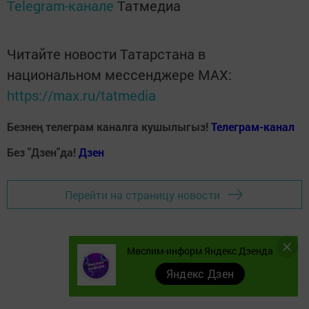
Telegram-канале
Татмедиа
Читайте новости Татарстана в
национальном мессенджере MАХ:
https://max.ru/tatmedia
Безнең телеграм каналга кушылыгыз!
Телеграм-канал
Без "Дзен"да!
Д
зен
Перейти на страницу новости
Мөслим-информ Яндекс Дзенда
Яндекс Дзен