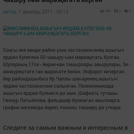
автор,
1 декабрь 2017 - 05:13
798
0
0
Соңгы ике көндә район үзәк хастаханәсенең ашыгыч
ярдәм бүлегенә 50 чакыру һәм мөрәҗәгать булган.
Шуларның 17се - йөрәк-кан тамырлары авырулары, 3е -
көнкүрештәге тән җәрәһәте белән. Инфаркт кичергән
бер райондашыбыз Яр Чаллы шәһәренең ашыгыч
ярдәм хастаханәсенә салынган. Поликлиникада
ашыгыч ярдәм бүлмәсе дә эши. Шәфкать туташы
Гөлнур Латыйпова, фельдшер булмаган авылларга
график нигезендә йөреп, планлы тикшерү дә үткәрә.
Следите за самым важным и интересным в