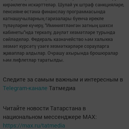
кирәклеген искәрттеләр. Шулай ук штраф санкцияләре,
пенсияне өстәмә финанслау программасында
катнашучыларның гаризалары буенча ирекле
түләүләрне күчерү, "Иминиятләнгән затның шәхси
кабинеты"нда теркәлү, дәүләт хезмәтләре турында
сөйләделәр. Федераль казначейство һәм халыкка
хезмәт күрсәтү үзәге хезмәткәрләре сорауларга
җаваплар алдылар. Очрашу ахырында брошюралар
һәм лифлетлар таратылды.
Следите за самым важным и интересным в
Telegram-канале
Татмедиа
Читайте новости Татарстана в
национальном мессенджере MАХ:
https://max.ru/tatmedia