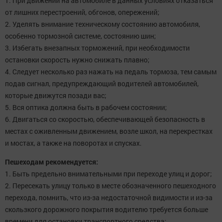
1. При движении на автомобиле в данных условиях отказаться
от лишних перестроений, обгонов, опережений;
2. Уделять внимание техническому состоянию автомобиля,
особенно тормозной системе, состоянию шин;
3. Избегать внезапных торможений, при необходимости
остановки скорость нужно снижать плавно;
4. Следует несколько раз нажать на педаль тормоза, тем самым
подав сигнал, предупреждающий водителей автомобилей,
которые движутся позади вас;
5. Вся оптика должна быть в рабочем состоянии;
6. Двигаться со скоростью, обеспечивающей безопасность в
местах с оживленным движением, возле школ, на перекрестках
и мостах, а также на поворотах и спусках.
Пешеходам рекомендуется:
1. Быть предельно внимательными при переходе улиц и дорог;
2. Пересекать улицу только в месте обозначенного пешеходного
перехода, помнить, что из-за недостаточной видимости и из-за
скользкого дорожного покрытия водителю требуется больше
времени для остановки транспортного средства;