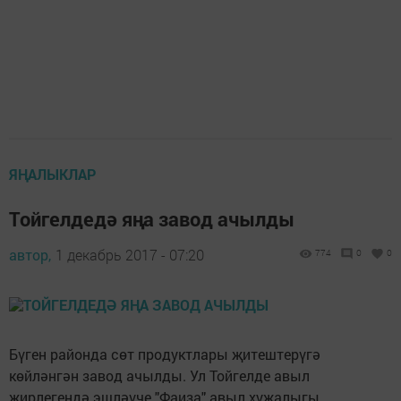
ЯҢАЛЫКЛАР
Тойгелдедә яңа завод ачылды
автор,
1 декабрь 2017 - 07:20
774
0
0
Бүген районда сөт продуктлары җитештерүгә
көйләнгән завод ачылды. Ул Тойгелде авыл
җирлегендә эшләүче "Фаиза" авыл хуҗалыгы