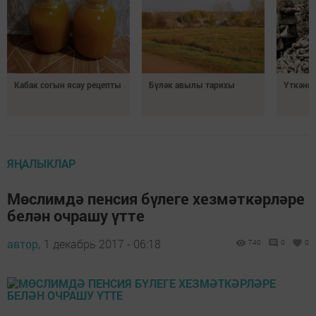
Кабак согын ясау рецепты
Бүләк авылы тарихы
Үткәннә
ЯҢАЛЫКЛАР
Мөслимдә пенсия бүлеге хезмәткәрләре
белән очрашу үтте
автор,
1 декабрь 2017 - 06:18
740
0
0