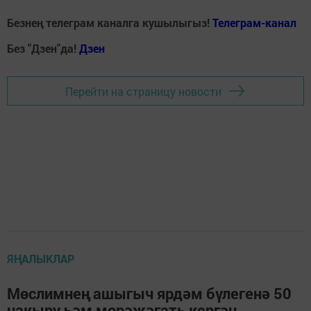
Безнең телеграм каналга кушылыгыз!
Телеграм-канал
Без "Дзен"да!
Д
зен
Перейти на страницу новости
ЯҢАЛЫКЛАР
Мөслимнең ашыгыч ярдәм бүлегенә 50
чакыру һәм мөрәҗәгать кергән