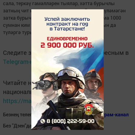
сала, теркәү гамәлләрен тыялар, хәтта бурычлы
затның чит илгә чыгуын чиклиләр. Салым түләмәгән
затка бурычның 7 проценты күләмендә, әмма 1000
сумнан ким түгел, башкару җыемы суммасын да
түләргә туры киләчәк.
Следите за самым важным и интересным в
Telegram-канале
Татмедиа
Читайте новости Татарстана в
национальном мессенджере MАХ:
https://max.ru/tatmedia
Безнең телеграм каналга кушылыгыз!
Телеграм-канал
Без "Дзен"да!
Д
зен