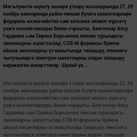
Мәгълүмати-аңлату эшләре үткәрү кысаларында 27, 29
ноябрь көннәрендә район пенсия бүлеге хезмәткәрләре
федераль казначейство һәм халыкка хезмәт күрсәтү
үзәге коллективлары белән очрашты. Белгечләр Алсу
Гардеева һәм Сирена Борһанова пенсия турындагы
законнарны аңлаттылар, СЗВ-М формасы буенча
айлык хисапларны үз вакытында тапшыру, пенсиягә
чыгучыларга электрон макетларны алдан тапшыру
кирәклеген искәрттеләр. Шулай ук...
Мәгълүмати-аңлату эшләре үткәрү кысаларында 27, 29
ноябрь көннәрендә район пенсия бүлеге хезмәткәрләре
федераль казначейство һәм халыкка хезмәт күрсәтү
үзәге коллективлары белән очрашты. Белгечләр Алсу
Гардеева һәм Сирена Борһанова пенсия турындагы
законнарны аңлаттылар, СЗВ-М формасы буенча
айлык хисапларны үз вакытында тапшыру, пенсиягә
чыгучыларга электрон макетларны алдан тапшыру