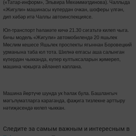
(«Татар-информ», Эльвира Мөхәммәтдинова). Чаллыда
«Жигули» машинасы күпердән очкан, шоферы үлгән,
дип хәбәр итә Чаллы автоинспекциясе.
Юл-транспорт һәлакәте кичә 21.30 сәгатьтә килеп чыга.
6нчы модель «Жигули» автомобилендә 20 яшьлек
Мөслим кешесе Яшьлек проспекты ягыннан Боровецкий
урманына таба юл тота. Шилнә елгасы аша салынган
күпердән чыкканда, күпер култыксаларын җимереп,
машина чокырга әйләнеп каплана.
Машина йөртүче шунда ук һәлак була. Башлангыч
мәгълүматларга караганда, фаҗига тизлекне арттыру
нәтиҗәсендә килеп чыккан.
Следите за самым важным и интересным в