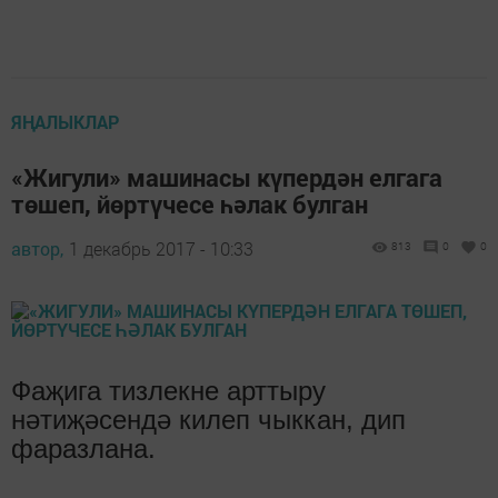
ЯҢАЛЫКЛАР
«Жигули» машинасы күпердән елгага
төшеп, йөртүчесе һәлак булган
автор,
1 декабрь 2017 - 10:33
813
0
0
Фаҗига тизлекне арттыру
нәтиҗәсендә килеп чыккан, дип
фаразлана.