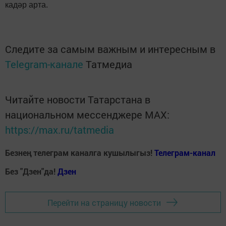
кадәр арта.
Следите за самым важным и интересным в
Telegram-канале
Татмедиа
Читайте новости Татарстана в
национальном мессенджере MАХ:
https://max.ru/tatmedia
Безнең телеграм каналга кушылыгыз!
Телеграм-канал
Без "Дзен"да!
Д
зен
Перейти на страницу новости