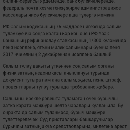
онлайн-сервисы ярдәмендә, банк бүлекчәләрендә,
федераль почта хезмәтенең җирле администрациясе
кассалары яисә бүлекчәләре аша түләргә мөмкин.
РФ Салым кодексының 75 маддәсе нигезендә салым
түләү буенча соңга калган һәр көн өчен РФ Үзәк
банкының рефинанслау ставкасының 1/300 күләмендә
пеня исәпләнә, ягъни милек салымнары буенча пеня
2017 нче елның 2 декабреннән исәпләнә башлый.
Салым түләү вакыты үткәннән соң салым органы
физик затның недоимкасы ачыклануы турында
документ тутыра һәм аңа салым, җыем, пеня, штраф,
процентларны түләү турында требование җибәрә.
Салымны ирекле рәвештә түләмәгән өчен бурычлы
затка карата мәҗбүри шелтә чаралары кулланыла. Бу
очракта да салым түләнмәсә, бурыч мәҗбүри
түләттереләчәк. Суд приставлары-башкаручылар
бурычлы затның акча средстволарына, милегенә арест