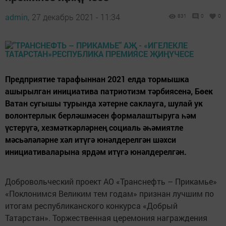
admin,
27 декабрь 2021 - 11:34
831
0
0
Предприятие тарафыннан 2021 елда тормышка
ашырылган инициатива патриотизм тәрбиясенә, Бөек
Ватан сугышы турында хәтерне саклауга, шулай ук
волонтерлык берләшмәсен формалаштыруга һәм
үстерүгә, хезмәткәрләрнең социаль әһәмиятле
мәсьәләләрне хәл итүгә юнәлдерелгән шәхси
инициативаларына ярдәм итүгә юнәлдерелгән.
Добровольческий проект АО «Транснефть – Прикамье»
«Поклонимся Великим тем годам» признан лучшим по
итогам республиканского конкурса «Добрый
Татарстан». Торжественная церемония награждения