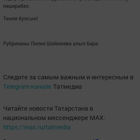
пешерәбез.
Тәмле булсын!
Рубриканы Лилия Шәймиева алып бара.
Следите за самым важным и интересным в
Telegram-канале
Татмедиа
Читайте новости Татарстана в
национальном мессенджере MАХ:
https://max.ru/tatmedia