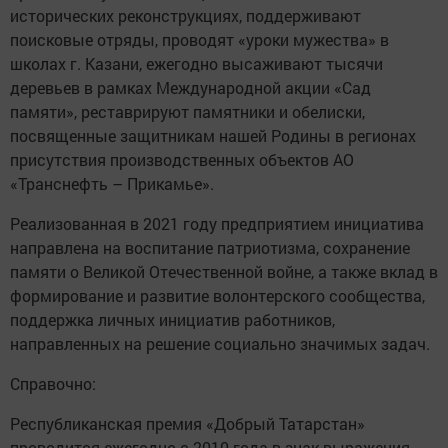
исторических реконструкциях, поддерживают
поисковые отряды, проводят «уроки мужества» в
школах г. Казани, ежегодно высаживают тысячи
деревьев в рамках Международной акции «Сад
памяти», реставрируют памятники и обелиски,
посвященные защитникам нашей Родины в регионах
присутствия производственных объектов АО
«Транснефть – Прикамье».
Реализованная в 2021 году предприятием инициатива
направлена на воспитание патриотизма, сохранение
памяти о Великой Отечественной войне, а также вклад в
формирование и развитие волонтерского сообщества,
поддержка личных инициатив работников,
направленных на решение социально значимых задач.
Справочно:
Республиканская премия «Добрый Татарстан»
проводится ежегодно с 2010 года в знак выражения