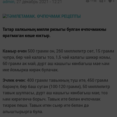
admin,
27 декабрь 2021 - 12:21
1156
0
0
Татар халкының милли ризыгы булган өчпочмакны
яратмаган кеше юктыр.
Камыр өчен
500 грамм он, 260 миллилитр сөт, 15 грамм
чүпрә, бер чәй калагы тоз, 1,5 чәй калагы шикәр комы,
60 грамм ак май, дүрт аш кашыгы көнбагыш мае һәм
ике йомырка кирәк булачак.
Эчлек өчен:
400 грамм тавыкның түш ите, 450 грамм
бәрәңге, бер баш суган (100-120 грамм), 50 миллилитр
тавык шулпасы, дүрт аш кашыгы көнбагыш мае, тоз
һәм кирәгенчә борыч. Тавык ите белән өчпочмак
тизрәк пешә. Тавык итен сыер ите белән дә
алыштырырга була.