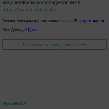
национальном мессенджере MАХ:
https://max.ru/tatmedia
Безнең телеграм каналга кушылыгыз!
Телеграм-канал
Без "Дзен"да!
Д
зен
Перейти на страницу новости
ЯҢАЛЫКЛАР