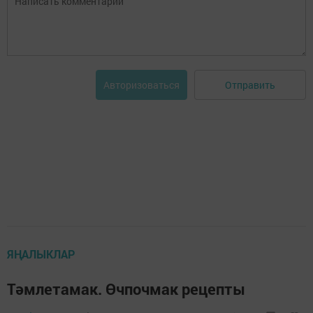
Отправить
Авторизоваться
ЯҢАЛЫКЛАР
Тәмлетамак. Өчпочмак рецепты