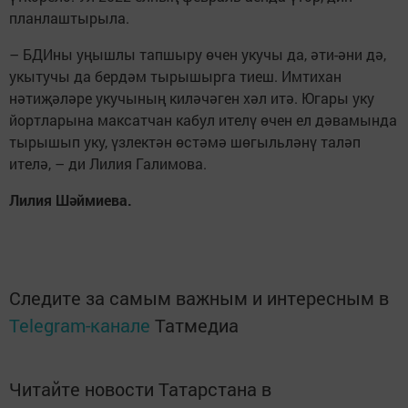
планлаштырыла.
– БДИны уңышлы тапшыру өчен укучы да, әти-әни дә,
укытучы да бердәм тырышырга тиеш. Имтихан
нәтиҗәләре укучының киләчәген хәл итә. Югары уку
йортларына максатчан кабул ителү өчен ел дәвамында
тырышып уку, үзлектән өстәмә шөгыльләнү таләп
ителә, – ди Лилия Галимова.
Лилия Шәймиева.
Следите за самым важным и интересным в
Telegram-канале
Татмедиа
Читайте новости Татарстана в