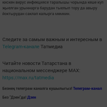
кискен вирус инфекциясе таралышы чорында кеше күп
җыелган урыннарга барудан тыелып тору да авыру
йоктырудан саклап калырга мөмкин.
Следите за самым важным и интересным в
Telegram-канале
Татмедиа
Читайте новости Татарстана в
национальном мессенджере MАХ:
https://max.ru/tatmedia
Безнең телеграм каналга кушылыгыз!
Телеграм-канал
Без "Дзен"да!
Д
зен