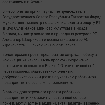
состоялась в г.Казани.
В мероприятии приняли участие председатель
Государственного Совета Республики Татарстан Фарид
Мухаметшин, министр по делам молодежи и спорту РТ
Тимур Сулейманов, министр культуры РТ Ирада
Аюпова, министр экологии и природных ресурсов РТ
Александр Шадриков, генеральный директор АО
«Транснефть – Прикамье» Роберт Галиев.
Волонтерский проект предприятия одержал победу в
номинации «Бизнес». Цель проекта - сохранение
исторической памяти о Великой Отечественной войне
через комплекс общественно-полезных
добровольческих инициатив c участием работников
предприятия по разным направлениям.
В рамках долгосрочного проекта работники
предприятия и их семьи на постоянной основе
принимают участие в акции «Вахта Памяти» и военно-