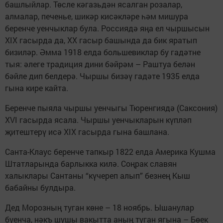
башлыйлар. Төсле кәгазьдән ясалган роза­лар,
алмалар, печенье, шикәр кисәкләре һәм мишура
беренче уенчыклар була. Россиядә яңа ел чыршысын
XIX гасырда да, XX гасыр башында да бик яратып
бизиләр. Әмма 1918 елда боль­шевиклар бу гадәтне
тыя: әлеге традиция дини бәйрәм – Раштуа белән
бәйле дип белдерә. Чыр­шы бизәү гадәте 1935 елда
гына кире кайта.
Беренче пыяла чыршы уен­чыгы Тюренгиядә (Саксония)
XVI гасырда ясала. Чыршы уен­чыкларын күпләп
җитештерү исә XIX гасырда гына башлана.
Санта-Клаус беренче тап­кыр 1822 елда Америка Кушма
Штатларында барлыкка килә. Соңрак славян
халыклары Сан­таны “күчереп алып” безнең Кыш
бабайны булдыра.
Дед Морозның туган көне – 18 ноябрь. Ышанулар
буенча, нәкъ шушы вакытта аның ту­ган ягына – Бөек