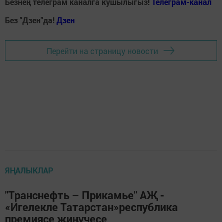
Безнең телеграм каналга кушылыгыз!
Телеграм-канал
Без "Дзен"да!
Д
зен
Перейти на страницу новости
ЯҢАЛЫКЛАР
"Транснефть – Прикамье" АҖ -
«Игелекле Татарстан»республика
премиясе җиңүчесе