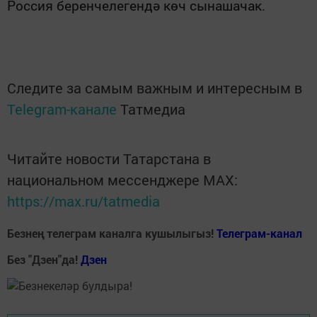
Россия беренчелегендә көч сынашачак.
Следите за самым важным и интересным в
Telegram-канале
Татмедиа
Читайте новости Татарстана в
национальном мессенджере MАХ:
https://max.ru/tatmedia
Безнең телеграм каналга кушылыгыз!
Телеграм-канал
Без "Дзен"да!
Д
зен