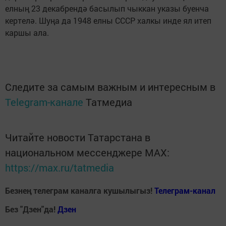
елның 23 декабрендә басылып чыккан указы буенча
кертелә. Шуңа да 1948 елны СССР халкы инде ял итеп
каршы ала.
Следите за самым важным и интересным в
Telegram-канале
Татмедиа
Читайте новости Татарстана в
национальном мессенджере MАХ:
https://max.ru/tatmedia
Безнең телеграм каналга кушылыгыз!
Телеграм-канал
Без "Дзен"да!
Д
зен