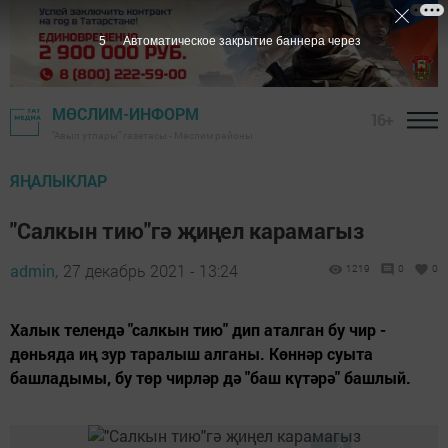
4
Автоматическое закрытие баннера через
МӨСЛИМ-ИНФОРМ
16+
"Авыл утлары" газетасы - Мөслим районы
ЯҢАЛЫКЛАР
"Салкын тию"гә җиңел карамагыз
admin,
27 декабрь 2021 - 13:24
1219
0
0
Халык телендә "салкын тию" дип аталган бу чир -
дөньяда иң зур таралыш алганы. Көннәр суыта
башладымы, бу төр чирләр дә "баш күтәрә" башлый.