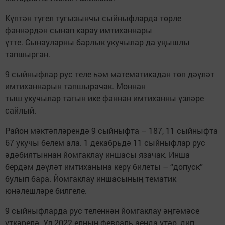
Күптән түгел тугызынчы сыйныфларда төрле
фәннәрдән сынап карау имтиханнары
үтте. Сынауларны барлык укучылар да уңышлы
тапшырган.
9 сыйныфлар рус теле һәм математикадан төп дәүләт
имтиханнарын тапшырачак. Моннан
тыш укучылар тагын ике фәннән имтиханны үзләре
сайлый.
Район мәктәпләрендә 9 сыйныфта – 187, 11 сыйныфта
67 укучы белем ала. 1 декабрьдә 11 сыйныфлар рус
әдәбиятыннан йомгаклау иншасы язачак. Инша
бердәм дәүләт имтиханына керү билеты – “допуск”
булып бара. Йомгаклау иншасының тематик
юнәлешләре билгеле.
9 сыйныфларда рус теленнән йомгаклау әңгәмәсе
үткәрелә. Ул 2022 елның февраль аенда үтәр, дип