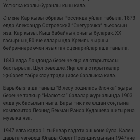
Устюгка кар­лы-буранлы кыш килә.
Ә менә Кар кызы обра­зы Россиядә уйлап табыла. 1873
елда Александр Остров­ский “Снегурочка” пьесасын
яза. Кар кызы, Кыш бабайның оныгы буларак, XX
гасырның 50нче елларында Кремль чыр­шы
бәйрәмнәре өчен язылган сценарийлар аша таныла.
1843 елда Лондонда беренче яңа ел открыткасы
бастырыла. Шул рәвешле, Яңа елга открыт­калар
җибәреп тәбрикләү тра­дициясе барлыкка килә.
Барыбызга да таныш “В лесу родилась ёлочка” җыры
беренче тапкыр “Малютка” балалар жур­налында 1903
елда ук басылып чыга. Бары тик ике елдан соң гына
композитор Леонид Бек­ман Раиса Кудашева шигыренә
музыка яза.
1947 елга кадәр 1 гыйнвар гадәти эш көне була. Кален­
дарьга үзгәреш Югары Совет Президиумының 1947нче