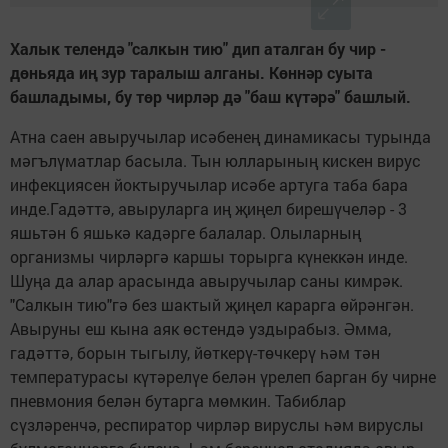
Халык телендә "салкын тию" дип аталган бу чир -
дөньяда иң зур таралыш алганы. Көннәр суыта
башладымы, бу төр чирләр дә "баш күтәрә" башлый.
Атна саен авыручылар исәбенең динамикасы турында
мәгълүматлар басыла. Тын юлларының кискен вирус
инфекциясен йоктыручылар исәбе артуга таба бара
инде.Гадәттә, авыруларга иң җиңел бирешүчеләр - 3
яшьтән 6 яшькә кадәрге балалар. Олыларның
организмы чирләргә каршы торырга күнеккән инде.
Шуңа да алар арасында авыручылар саны кимрәк.
"Салкын тию"гә без шактый җиңел карарга өйрәнгән.
Авыруны еш кына аяк өстендә уздырабыз. Әмма,
гадәттә, борын тыгылу, йөткерү-төчкерү һәм тән
температурасы күтәрелүе белән үрелеп барган бу чирне
пневмония белән бутарга мөмкин. Табиблар
сүзләренчә, респиратор чирләр вируслы һәм вируслы