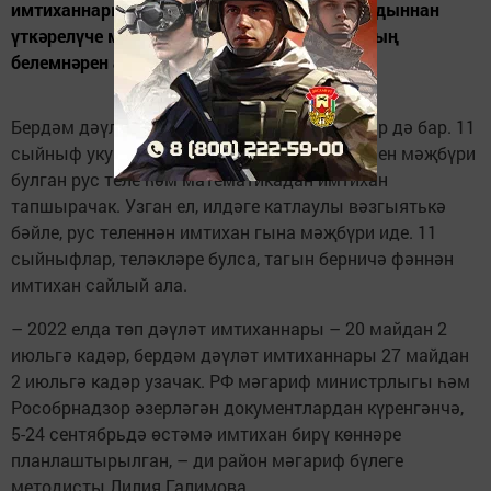
имтиханнары үтте. Дәүләт имтиханнары алдыннан
үткәрелүче мондый төр контроль балаларның
белемнәрен алдан бәяләргә ярдәм итә.
Бердәм дәүләт имтиханнарында үзгәрешләр дә бар. 11
сыйныф укучылары быел аттестат алыр өчен мәҗбүри
булган рус теле һәм математикадан имтихан
тапшырачак. Узган ел, илдәге катлаулы вәзгыятькә
бәйле, рус теленнән имтихан гына мәҗбүри иде. 11
сыйныфлар, теләкләре булса, тагын берничә фәннән
имтихан сайлый ала.
– 2022 елда төп дәүләт имтиханнары – 20 майдан 2
июльгә кадәр, бердәм дәүләт имтиханнары 27 майдан
2 июльгә кадәр узачак. РФ мәгариф министрлыгы һәм
Рособрнадзор әзерләгән документлардан күренгәнчә,
5-24 сентябрьдә өстәмә имтихан бирү көннәре
планлаштырылган, – ди район мәгариф бүлеге
методисты Лилия Галимова.