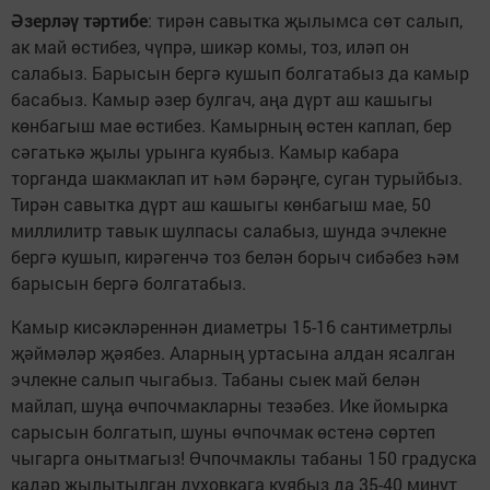
Әзерләү тәртибе
: тирән савытка җылымса сөт салып,
ак май өстибез, чүпрә, шикәр комы, тоз, иләп он
салабыз. Барысын бергә кушып болгатабыз да камыр
басабыз. Камыр әзер булгач, аңа дүрт аш кашыгы
көнбагыш мае өстибез. Камырның өстен каплап, бер
сәгатькә җылы урынга куябыз. Камыр кабара
торганда шакмаклап ит һәм бәрәңге, суган турыйбыз.
Тирән савытка дүрт аш кашыгы көнбагыш мае, 50
миллилитр тавык шулпасы салабыз, шунда эчлекне
бергә кушып, кирәгенчә тоз белән борыч сибәбез һәм
барысын бергә болгатабыз.
Камыр кисәкләреннән диаметры 15-16 сантиметрлы
җәймәләр җәябез. Аларның уртасына алдан ясалган
эчлекне салып чыгабыз. Табаны сыек май белән
майлап, шуңа өчпочмакларны тезәбез. Ике йомырка
сарысын болгатып, шуны өчпочмак өстенә сөртеп
чыгарга онытмагыз! Өчпочмаклы табаны 150 градуска
кадәр җылытылган духовкага куябыз да 35-40 минут