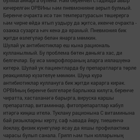
булмаганнарга бүленә. Һәм беренчел стадиядә авыр
кичерелгән ОРВИны һәм пневмонияне аерып булмый.
Беренче очракта исә тән температурасын төшерергә
һәм чирне өйдә ятып уздыру да җитсә, икенче очракта -
озакка сузарга һич кенә дә ярамый. Пневмония бик
җитди өзлегүләр белән янарга мөмкин.
Шулай ук антибиотиклар еш кына рациональ
кулланылмый. Бу проблема бөтен дөньяга хас, ди
белгечләр. Бу исә микрофлораның аларга ияләшүенә
китерә. Шулай ук пациентларда бу препаратларга төрле
реакцияләр күзәтелүе мөмкин. Шуңа күрә
антибиотиклар куллануга бик җитди карарга кирәк.
ОРВИның беренче билгеләре барлыкка килүгә, беренче
чиратта, хастаханәгә барырга, вируска каршы
препаратлар, витаминнар, фитопрепаратлар кабул
итәргә киңәш ителә. Туклану рационына С витаминына
бай ризыкларны кертү, саф һавада йөрү, тиешенчә
йоклау, физик күнегүләр ясау да яхшы профилактика
чарасы булып санала. Грипп һәм тын юлларының