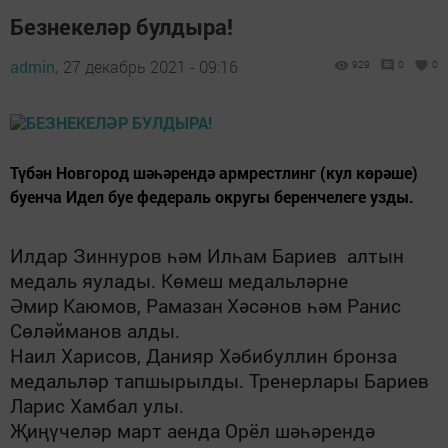
Безнекеләр булдыра!
admin,
27 декабрь 2021 - 09:16
929
0
0
Түбән Новгород шәһәрендә армрестлинг (кул көрәше)
буенча Идел буе федераль округы беренчелеге узды.
Илдар Зиннуров һәм Илһам Бариев алтын
медаль яулады. К
ө
меш медал
ь
л
ә
рне
Әмир
Каюмов
,
Рамазан
Хәсәнов һәм Ранис
Сөләйманов
алды.
Наил Харисов, Данияр Хәбибуллин
бронза
медальләр тапшырылды.
Тренерлары Бариев
Ларис Хамбал улы.
Җиңүчеләр март аенда Орёл шәһәрендә