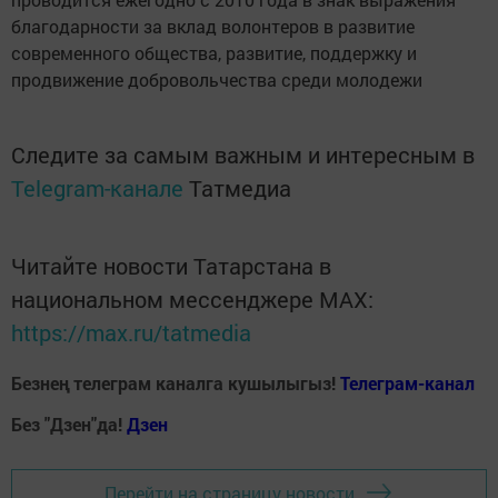
благодарности за вклад волонтеров в развитие
современного общества, развитие, поддержку и
продвижение добровольчества среди молодежи
Следите за самым важным и интересным в
Telegram-канале
Татмедиа
Читайте новости Татарстана в
национальном мессенджере MАХ:
https://max.ru/tatmedia
Безнең телеграм каналга кушылыгыз!
Телеграм-канал
Без "Дзен"да!
Д
зен
Перейти на страницу новости