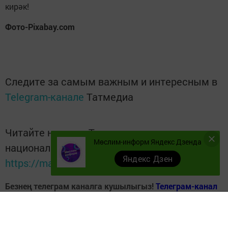
кирәк!
Фото-Pixabay.com
Следите за самым важным и интересным в
Telegram-канале
Татмедиа
Читайте новости Татарстана в
Мөслим-информ Яндекс Дзенда
национальном мессенджере MАХ:
Яндекс Дзен
https://max.ru/tatmedia
Безнең телеграм каналга кушылыгыз!
Телеграм-канал
Без "Дзен"да!
Д
зен