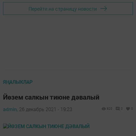
Перейти на страницу новости
ЯҢАЛЫКЛАР
Йөзем салкын тиюне дәвалый
admin,
26 декабрь 2021 - 19:23
820
0
0