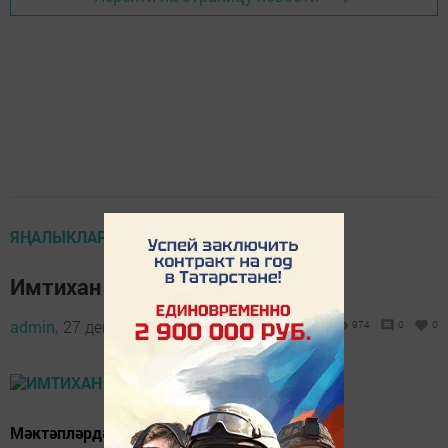
ЯҢАЛЫКЛАР
Имтихан таләпләре үзгәрә
admin,
27 декабрь 2021 - 11:24
974
0
0
Мәктәпләрдә төрле фәннәрдән сынап карау