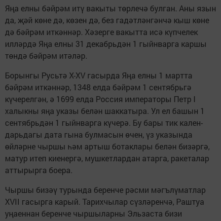
Яңа елны бәйрәм итү вакы­ты төрлечә булган. Аны язын
да, җәй көне дә, көзен дә, без гадәтләнгәнчә кыш көне
дә бәйрәм иткәннәр. Хәзерге ва­кытта исә күпчелек
илләрдә Яңа елны 31 декабрьдән 1 гыйнвар­га каршы
төндә бәйрәм итәләр.
Борынгы Русьтә X-XV гасыр­да Яңа елны 1 мартта
бәйрәм иткәннәр, 1348 елда бәйрәм 1 сентябрьгә
күчерелгән, ә 1699 елда Россия императо­ры Петр I
халыкны яңа ука­зы белән шаккатыра. Ул ел ба­шын 1
сентябрьдән 1 гыйнвар­га күчерә. Бу бары тик кален­
дарьдагы дата гына булмасын өчен, үз указында
өйләрне чыр­шы һәм артыш ботаклары белән бизәргә,
матур итеп киенергә, мушкетлардан атарга, ракета­лар
аттырырга боера.
Чыршы бизәү турында бе­ренче рәсми мәгълүматлар
XVII гасырга карый. Тарих­чылар сүзләренчә, Раштуа
уңаеннан беренче чыршылар­ны Эльзаста бизи