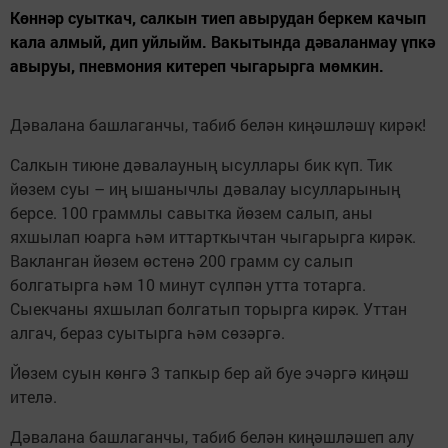
Көннәр суыткач, салкын тиеп авырудан беркем качып
кала алмый, дип уйлыйм. Вакытында дәваланмау үпкә
авыруы, пневмония китереп чыгарырга мөмкин.
Дәвалана башлаганчы, табиб белән киңәшләшү кирәк!
Салкын тиюне дәвалауның ысуллары бик күп. Тик
йөзем суы – иң ышанычлы дәвалау ысулларының
берсе. 100 граммлы савытка йөзем салып, аны
яхшылап юарга һәм иттарткычтан чыгарырга кирәк.
Вакланган йөзем өстенә 200 грамм су салып
болгатырга һәм 10 минут сүлпән утта тотарга.
Сыекчаны яхшылап болгатып торырга кирәк. Уттан
алгач, бераз суытырга һәм сөзәргә.
Йөзем суын көнгә 3 тапкыр бер ай буе эчәргә киңәш
ителә.
Дәвалана башлаганчы, табиб белән киңәшләшеп алу