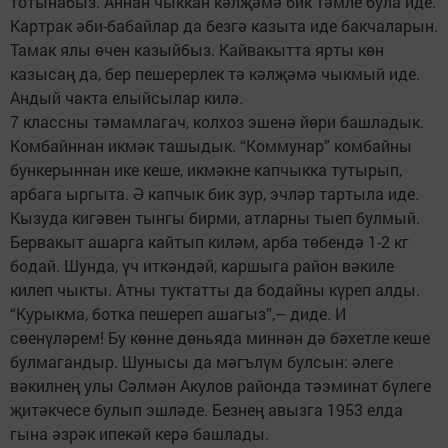
тотынабыз. Аннан чыккан кәлҗәмә бик тәмле була иде.
Картрак әби-бабайлар да безгә казыта иде бакчаларын.
Тамак ялы өчен казыйбыз. Кайвакытта ярты көн
казысаң да, бер пешерерлек тә кәлҗәмә чыкмый иде.
Андый чакта елыйсылар килә.
7 классны тәмамлагач, колхоз эшенә йөри башладык.
Комбайннан икмәк ташыдык. “Коммунар” комбайны
бункерыннан ике кеше, икмәкне капчыкка тутырып,
арбага ыргыта. Ә капчык бик зур, эчләр тартыла иде.
Кызуда кигәвен тынгы бирми, атларны тыеп булмый.
Бервакыт ашарга кайтып киләм, арба төбендә 1-2 кг
бодай. Шунда, үч иткәндәй, каршыга район вәкиле
килеп чыкты. Атны туктатты да бодайны күреп алды.
“Курыкма, ботка пешереп ашагыз”,– диде. И
сөенүләрем! Бу көнне дөньяда миннән дә бәхетле кеше
булмагандыр. Шунысы да мәгълүм булсын: әлеге
вәкилнең улы Сәлмән Акулов районда тәэминат бүлеге
җитәкчесе булып эшләде. Безнең авызга 1953 елда
гына әзрәк ипекәй керә башлады.