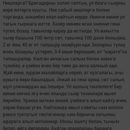
Нишләргә? Бригадирны эзләп таптык, ул безгә сыерны
кире илтергә кушты. Ике сабый нишләргә белми
торганда, әнкәебез елап кайтып керде. Икенче көнне ул
тагын тырмага китте. Хәзер минем өскә энемне генә
түгел, бозау, тавыклар карау да өстәлде. Ул вакытта
сыер башына 100 литр сөт, тавыкка 100 данә йомырка,
2 кг йон, 40 кг ит тапшыру мәҗбүри иде. Боларны түләү
өчен, бозауны үстереп, 3-4 кеше берләшеп, ит “нәрәте”нә
тапшыралар. Калган акчасын салым белән заемга
түлибез, ә үзебез өчен бер тиен дә акча калмый иде.
Җәй көне, зуррак малайларга ияреп, ат кузгалагы, ачы
кукыга йөри башладык. Әнкәй әз генә ярма, сөт салып,
шул үләннәрдән аш пешерә. Ул ашның тәмлелеге! Бер
көнне мичкә ягу өчен яланда сыер тизәкләре җыеп
йөрибез. Уракка киткән әнкәй, үзебезгә алып кайту өчен,
әзрәк башак уган. Кайтканда авыл советы һәм колхоз
рәисе туктатып тентегәннәр һәм берничә хатынны
идарәгә алып киткәннәр. Моны ишетү белән, тыным
бетеп, өйгә йөгердем. Булган ярмаларны бәрәңге