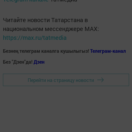
Читайте новости Татарстана в
национальном мессенджере MАХ:
https://max.ru/tatmedia
Безнең телеграм каналга кушылыгыз!
Телеграм-канал
Без "Дзен"да!
Д
зен
Перейти на страницу новости