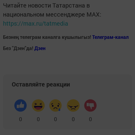
Читайте новости Татарстана в
национальном мессенджере MАХ:
https://max.ru/tatmedia
Безнең телеграм каналга кушылыгыз!
Телеграм-канал
Без "Дзен"да!
Д
зен
Оставляйте реакции
0
0
0
0
0