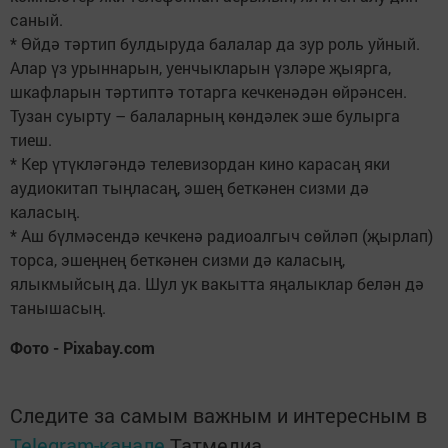
саный.
* Өйдә тәртип булдыруда балалар да зур роль уйный.
Алар үз урыннарын, уенчыкларын үзләре җыярга,
шкафларын тәртиптә тотарга кечкенәдән өйрәнсен.
Тузан суырту – балаларның көндәлек эше булырга
тиеш.
* Кер үтүкләгәндә телевизордан кино карасаң яки
аудиокитап тыңласаң, эшең беткәнен сизми дә
каласың.
* Аш бүлмәсендә кечкенә радиоалгыч сөйләп (җырлап)
торса, эшеңнең беткәнен сизми дә каласың,
ялыкмыйсың да. Шул ук вакытта яңалыклар белән дә
танышасың.
Фото - Pixabay.com
Следите за самым важным и интересным в
Telegram-канале
Татмедиа