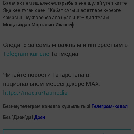
Балачак һәм яшьлек елларыбыз әнә шулай үтеп китте.
Яңа көн туган саен: “Кабат сугыш афәтләре күрергә
язмасын, күкләребез аяз булсын!”– дип телим.
Мөҗәһидан Мортазин.Исәнсеф.
Следите за самым важным и интересным в
Telegram-канале
Татмедиа
Читайте новости Татарстана в
национальном мессенджере MАХ:
https://max.ru/tatmedia
Безнең телеграм каналга кушылыгыз!
Телеграм-канал
Без "Дзен"да!
Д
зен