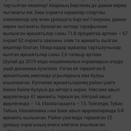
тартылган кешеләр! Аларның берсенең дә даими керем
чыганагы юк. Биш очракта караклар спиртлы
эчемлекләр алу өчен урлашуга барган! Гомумән, даими
керем чыганагы булмаган затлар тарафыннан
кылынган җинаятьләр саны 71,8 процентка арткан – 67
очрак! 52 очракта законны элек тә җинаять кылган
кешеләр бозган. Моңа кадәр җавапка тартылучылар
кылган җинаятьләр саны 2,6 тапкыр арткан.
Шулай да 2019 елда мошенниклык очракларын ачуда
уңай динамика күзәтелә. Узган ел теркәлгән 8
җинаятьнең икесендә угрыларның кем булуы
ачыкланган. Күпчелек җинаятьләрнең район үзәге
белән бәйле булуын да әйтергә кирәк. Мөслим авыл
җирлегендә 41 җинаять теркәлгән, Метрәй авыл
җирлегендә – 14, Мәлләтамакта – 13, Тойгелде, Түбән
Табын, Михайловка һәм Баек авыл җирлекләрендә 5-8
җинаять кылынган. Район үзәгендә теркәлгән 22
урлашу очрагының өчесе әлегәчә ачылмаган.