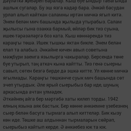
дәүләткә җибәреп баралар. Кыш буе ындыр табагында
ашлык сугалар. Бу эш язга кадәр бара. Әнкәй басудан
урлап алып кайткан саламны иртән мичкә ягып китә.
Энем белән мич башында җылыда утырабыз. Салам
җылысы гына озакка бармый, өйләр бик тиз суына,
ишек-тәрәзәләргә боз ката. Кыш көннәрендә тиз
караңгы төшә. Ишек тышкы яктан бикле. Энем белән
елап та алабыз. Әнкәйне кичен авыл советына
мәҗбүри заемга язылырга чакыралар. Берсендә төне
буе утырып, таң аткач кына кайтты. Тиз генә сыерны
савып, сөтен безгә бирде дә эшкә китте. Ул көнне мичкә
ягылмады. Караңгы төшкәнче суык мич башында сөт
эчеп утырдык. Әле ярый сыерыбыз бар иде, шуның
аркасында ачтан үлмәдек.
Әткәйнең айга бер мәртәбә хаты килеп торды. 1942
елның язына аяк бастык. Бер көнне әнкәемне үзебезнең
сыер белән басуга тырмага алып киттеләр. Бик кызу
көн иде. Төшке аш алдыннан тырмаларын сөйрәп,
сыерыбыз кайтып керде. Ә әнкәебез юк та юк.