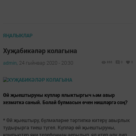
ЯҢАЛЫКЛАР
Хуҗабикәләр колагына
admin,
24 гыйнвар 2020 - 20:30
866
0
0
Өй җыештыруны күпләр ялыктыргыч һәм авыр
хезмәткә саный. Болай булмасын өчен нишләргә соң?
* Өй җыештыру, бүлмәләрне тәртипкә китерү авырлык
тудырырга тиеш түгел. Күпләр өй җыештыруны,
компьютер яки телефоннан аерылып, ял итеп алу дип