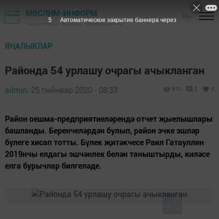
МӨСЛИМ-ИНФОРМ
16+
5
Автоматическое закрытие баннера через
"Авыл утлары" газетасы - Мөслим районы
ЯҢАЛЫКЛАР
Районда 54 урлашу очрагы ачыкланган
admin,
25 гыйнвар 2020 - 08:33
812
0
0
Район оешма-предприятиеләрендә отчет җыелышлары
башланды. Беренчеләрдән булып, район эчке эшләр
бүлеге хисап тотты. Бүлек җитәкчесе Раил Гатауллин
2019нчы елдагы эшчәнлек белән таныштырды, киләсе
елга бурычлар билгеләде.