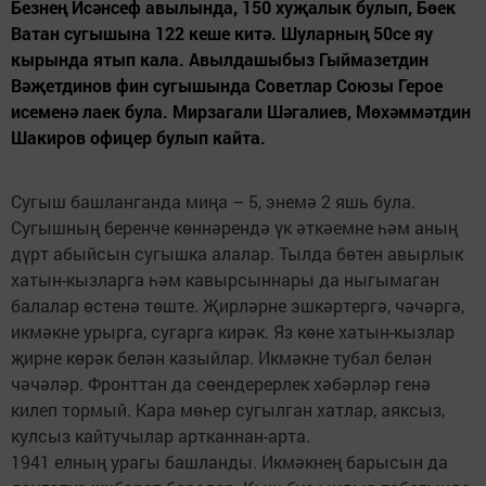
Безнең Исәнсеф авылында, 150 хуҗалык булып, Бөек
Ватан сугышына 122 кеше китә. Шуларның 50се яу
кырында ятып кала. Авылдашыбыз Гыймазетдин
Вәҗетдинов фин сугышында Советлар Союзы Герое
исеменә лаек була. Мирзагали Шәгалиев, Мөхәммәтдин
Шакиров офицер булып кайта.
Сугыш башланганда миңа – 5, энемә 2 яшь була.
Сугышның беренче көннәрендә үк әткәемне һәм аның
дүрт абыйсын сугышка алалар. Тылда бөтен авырлык
хатын-кызларга һәм кавырсыннары да ныгымаган
балалар өстенә төште. Җирләрне эшкәртергә, чәчәргә,
икмәкне урырга, сугарга кирәк. Яз көне хатын-кызлар
җирне көрәк белән казыйлар. Икмәкне тубал белән
чәчәләр. Фронттан да сөендерерлек хәбәрләр генә
килеп тормый. Кара мөһер сугылган хатлар, аяксыз,
кулсыз кайтучылар артканнан-арта.
1941 елның урагы башланды. Икмәкнең барысын да