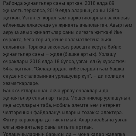
Районда җинаятьләр саны арткан. 2018 елда 89
җинаять теркәлсә, 2019 елда аларның саны 138гә
җиткән. Узган ел корал һәм наркотикларның законсыз
әйләнеше өлкәсендә ун җинаять ачыкланган. Авыр һәм
аеруча авыр җинаятьләр саны сигезгә җиткән! Ике
очракта, белә торып, кеше сәламәтлегенә зыян
салынган. Торакка законсыз рәвештә керүгә бәйле
җинаятьләр саны – җиде (бишкә артык). Урлашу
очраклары 2018 елда 18 булса, узган ел бу күрсәткеч
54кә җиткән. “Складлардан, кибетләрдән һәм башка
сәүдә нокталарыннан урлашулар күп”, – ди полиция
хезмәткәрләре.
Банк счетларыннан акча урлау очраклары да
җинаятьләр санын арттыра. Мошенниклар урлашуның
яңа ысулларын таба, мобиль элемтә һәм интернет
челтәреннән файдаланучыларны тозакка эләктерә.
Фатир караклары да тик ятмый. Алар хисабына узган
елгы җинаятьләр саны алтыга арткан.
Урлашучыларның барысы да – моңа кадәр җавапка