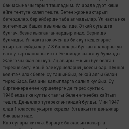
бакчасына чыгарып ташладым. Ул арада дүрт кеше
өйгә тентүгә килеп төште. Бөтен җирне актарып
бетерделәр, бер әйбер дә таба алмадылар. Ул чакта ике
җитәкче дә башка авылныкы иде. Әткәй сугышта
булгач, безне кызганганнардыр инде. Берни дә
булмады. Ул чакта юк өчен дә бик күп кешеләрне
утыртып куйдылар. 7-8 балалары булган апаларны ун
елга утыртканнары истә. Бернинди кызгану булмады.
Җәйгә чыккач эш күп. Иң авыры – кыш буе өелгән
тиресне сугу. Ярый әле күршеләрнең коесы бар. Шуннан
көянтә-чиләк белән су ташыйбыз, әнкәй аягы белән
тирес баса. Без аны калыпларга салып куябыз. Су
биргәннәре өчен күршеләргә дә тирес суктык.
1946 елда ике култык таягы белән әткәебез кайтып
төште. Дөньялар түгәрәкләнгәндәй булды. Мин 1947
елда 1 класска укырга кердем. Ул вакытта дөньялар
бик авыр иде.
Кар сулары китүгә, бәрәңге бакчасын казырга