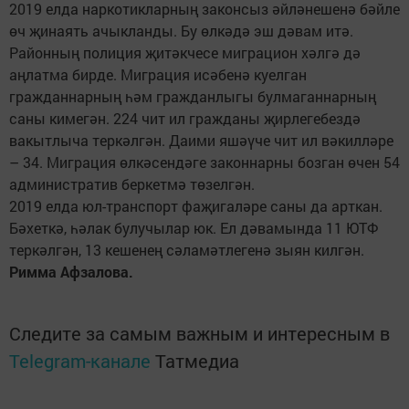
2019 елда наркотикларның законсыз әйләнешенә бәйле
өч җинаять ачыкланды. Бу өлкәдә эш дәвам итә.
Районның полиция җитәкчесе миграцион хәлгә дә
аңлатма бирде. Миграция исәбенә куелган
гражданнарның һәм гражданлыгы булмаганнарның
саны кимегән. 224 чит ил гражданы җирлегебездә
вакытлыча теркәлгән. Даими яшәүче чит ил вәкилләре
– 34. Миграция өлкәсендәге законнарны бозган өчен 54
административ беркетмә төзелгән.
2019 елда юл-транспорт фаҗигаләре саны да арткан.
Бәхеткә, һәлак булучылар юк. Ел дәвамында 11 ЮТФ
теркәлгән, 13 кешенең сәламәтлегенә зыян килгән.
Римма Афзалова.
Следите за самым важным и интересным в
Telegram-канале
Татмедиа