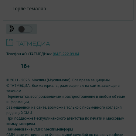
Төрле темалар
Телефон АО «ТАТМЕДИА»:
(843) 222 09 84
16+
© 2011 - 2026. Мослим (Муслюмово). Все права защищены.
© ТАТМЕДИА. Все материалы, размещенные на сайте, защищены
законом.
Перепечатка, воспроизведение и распространение в любом объеме
информации,
размещенной на сайте, возможна только с письменного согласия
редакций СМИ.
При поддержке Республиканского агентства по печати и массовым
коммуникациям.
Наименование СМИ: Мөслим-информ
СМИ зарегистрировано Федеральной службой по надзору в сфере