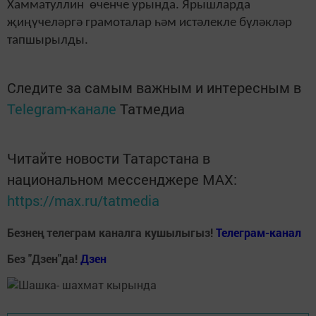
Хамматуллин өченче урында. Ярышларда
җиңүчеләргә грамоталар һәм истәлекле бүләкләр
тапшырылды.
Следите за самым важным и интересным в
Telegram-канале
Татмедиа
Читайте новости Татарстана в
национальном мессенджере MАХ:
https://max.ru/tatmedia
Безнең телеграм каналга кушылыгыз!
Телеграм-канал
Без "Дзен"да!
Д
зен