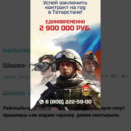
ЯҢАЛЫКЛАР
Шашка- шахмат кырында
admin,
24 гыйнвар 2020 - 18:23
734
0
0
Районыбызда яшәүче пенсионерлар өчен төрле спорт
ярышлары һәм мәдәни чаралар даими оештырыла.