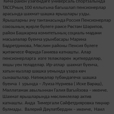
Кичә район үзәгендәге универсаль спортзалында
ТАССРның 100 еллыгына багышлап пенсионерлар
арасында шахмат-шашка ярышлары узды.
Ярышларны ачу тантанасында
Россия Пенсионерлар
союзының җирле бүлеге рәисе Рөстәм Шәрипов,
район Башкарма комитетының социаль-мәдәни
мәсьәләләр буенча урынбасары Марина
Бәдретдинова, Мөслим районы Пенсия бүлеге
җитәкчесе Фәридә Ганиева катнашты. Алар
пенсионерларга изге теләкләрен җиткерделәр,
яхшы уен теләделәр. Ир-атлар шахмат буенча,
хатын-кызлар шашка уенында үзара көч
сынаштылар. Нәтиҗәләр түбәндәгечә: шашка
буенча I урында – Луиза Нуриева ( Иске Вәрәш),
Мәлләтамак авылыннан Галия Вагыйзова – икенче.
Шахмат ярышларында мөслимлеләр актив
катнашты. Анда Тимергали Сәйфетдияровка тиңнәр
булмады. Валерий Дәүләтбердин – икенче, Наил