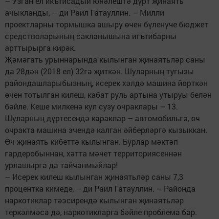
– Узган ел икътисадый юнәлештә дүрт җинаять
ачыкланды, – ди Раил Гатауллин. – Милли
проектларны тормышка ашыру өчен бүленүче бюджет
средстволарының сакланышына игътибарны
арттырырга кирәк.
Җәмәгать урыннарында кылынган җинаятьләр саны
да 28дән (2018 ел) 32гә җиткән. Шуларның тугызы
райондашларыбызның, исерек хәлдә машина йөрткән
өчен тотылган килеш, кабат руль артына утыруы белән
бәйле. Кеше милкенә кул сузу очраклары – 13.
Шуларның дүртесендә караклар – автомобильгә, өч
очракта машина эчендә калган әйберләргә кызыккан.
Өч җинаять кибеттә кылынган. Бурлар мәктәп
гардеробыннан, хәтта мәчет территориясеннән
урлашырга да тайчанмыйлар!
– Исерек килеш кылынган җинаятьләр саны 7,3
процентка кимеде, – ди Раил Гатауллин. – Районда
наркотиклар тәэсирендә кылынган җинаятьләр
теркәлмәсә дә, наркотикларга бәйле проблема бар.