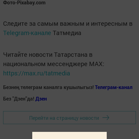
Фото-Pixabay.com
Следите за самым важным и интересным в
Telegram-канале
Татмедиа
Читайте новости Татарстана в
национальном мессенджере MАХ:
https://max.ru/tatmedia
Безнең телеграм каналга кушылыгыз!
Телеграм-канал
Без "Дзен"да!
Д
зен
Перейти на страницу новости