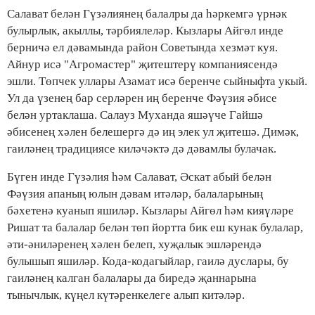
Салават белән Гүзәлиянең балалры да һәркемгә үрнәк
булырлык, акыллы, тәрбиялеләр. Кызлары Айгөл инде
берничә ел дәвамында район Советында хезмәт куя.
Айнур исә "Агромастер" җитештерү компаниясендә
эшли. Төпчек уллары Азамат исә беренче сыйныфта укый.
Ул да үзенең бар серләрен иң беренче Фәүзия әбисе
белән уртаклаша. Салауз Муханда яшәүче Гайшә
әбисенең хәлен белешергә дә иң элек ул җитешә. Димәк,
гаиләнең традициясе киләчәктә дә дәвамлы булачак.
Бүген инде Гүзәлия һәм Салават, Әскат абый белән
Фәүзия апаның юлын дәвам итәләр, балаларының
бәхетенә куанып яшиләр. Кызлары Айгөл һәм кияүләре
Ришат та балалар белән төп йортта бик еш кунак булалар,
әти-әниләренең хәлен белеп, хуҗалык эшләрендә
булышып яшиләр. Кода-кодагыйлар, гаилә дуслары, бу
гаиләнең калган балалары да биредә җаннарына
тынычлык, күңел күтәренкелеге алып китәләр.