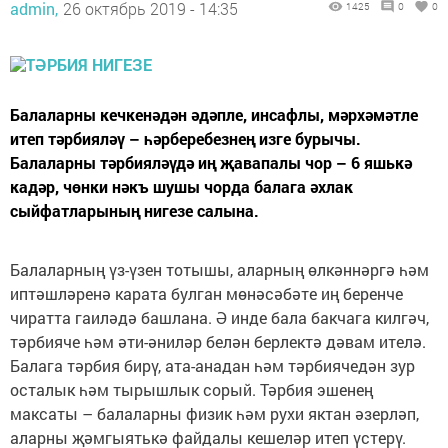
admin,
26 октябрь 2019 - 14:35
1425
0
0
Балаларны кечкенәдән әдәпле, инсафлы, мәрхәмәтле
итеп тәрбияләү – һәрберебезнең изге бурычы.
Балаларны тәрбияләүдә иң җавапалы чор – 6 яшькә
кадәр, чөнки нәкъ шушы чорда балага әхлак
сыйфатларының нигезе салына.
Балаларның үз-үзен тотышы, аларның өлкәннәргә һәм
иптәшләренә карата булган мөнәсәбәте иң беренче
чиратта гаиләдә башлана. Ә инде бала бакчага килгәч,
тәрбияче һәм әти-әниләр белән берлектә дәвам ителә.
Балага тәрбия бирү, ата-анадан һәм тәрбиячедән зур
осталык һәм тырышлык сорый. Тәрбия эшенең
максаты – балаларны физик һәм рухи яктан әзерләп,
аларны җәмгыятькә файдалы кешеләр итеп үстерү.