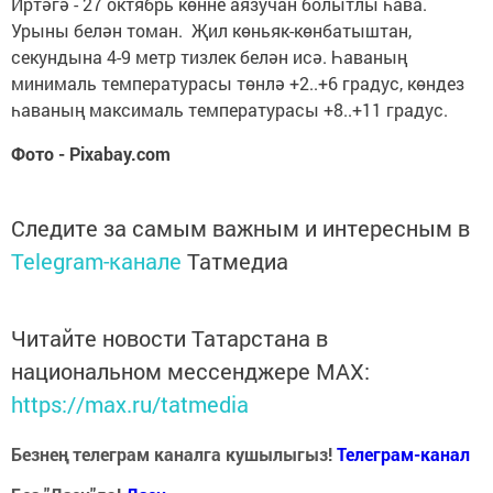
Иртәгә - 27 октябрь көнне аязучан болытлы һава.
Урыны белән томан. Җил көньяк-көнбатыштан,
секундына 4-9 метр тизлек белән исә. Һаваның
минималь температурасы төнлә +2..+6 градус, көндез
һаваның максималь температурасы +8..+11 градус.
Фото - Pixabay.com
Следите за самым важным и интересным в
Telegram-канале
Татмедиа
Читайте новости Татарстана в
национальном мессенджере MАХ:
https://max.ru/tatmedia
Безнең телеграм каналга кушылыгыз!
Телеграм-канал