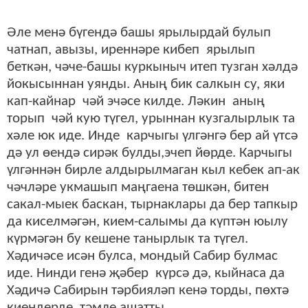
Әле менә бүгендә башы ярылырдай булып
чатнап, авызы, иреннәре кибеп ярылып
беткән, чәче-башы куркыныч итеп тузган хәлдә
йокысыннан уянды. Аның бик салкын су, яки
кап-кайнар чәй эчәсе килде. Ләкин аның
торып чәй кую түгел, урыннан кузгалырлык та
хәле юк иде. Инде карчыгы үлгәнгә бер ай үтсә
дә ул өендә сирәк булды,эчеп йөрде. Карчыгы
үлгәннән бирле алдырылмаган кыл кебек ап-ак
чәчләре укмашып маңгаена төшкән, битен
сакал-мыек баскан, тырнаклары да бер тапкыр
да киселмәгән, кием-салымы да күптән юылу
күрмәгән бу кешене танырлык та түгел.
Хәдичәсе исән булса, мондый Сабир булмас
иде. Нинди генә җәбер күрсә дә, кыйнаса да
Хәдичә Сабирын тәрбияләп кенә торды, пөхтә
киендерде, тәмле ашатты.