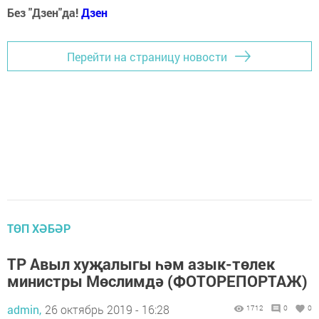
Без "Дзен"да!
Д
зен
Перейти на страницу новости
ТӨП ХӘБӘР
ТР Авыл хуҗалыгы һәм азык-төлек
министры Мөслимдә (ФОТОРЕПОРТАЖ)
admin,
26 октябрь 2019 - 16:28
1712
0
0