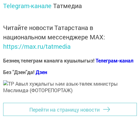
Telegram-канале
Татмедиа
Читайте новости Татарстана в
национальном мессенджере MАХ:
https://max.ru/tatmedia
Безнең телеграм каналга кушылыгыз!
Телеграм-канал
Без "Дзен"да!
Д
зен
Перейти на страницу новости