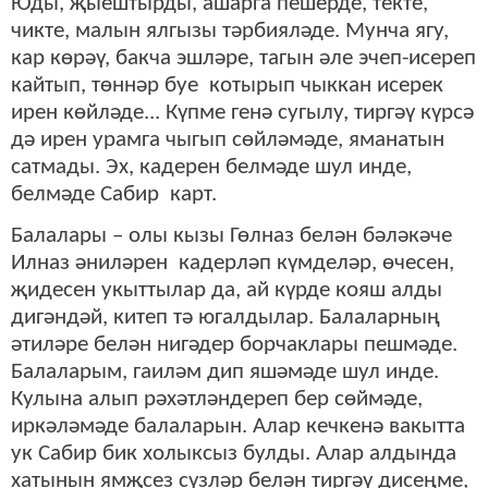
Юды, җыештырды, ашарга пешерде, текте,
чикте, малын ялгызы тәрбияләде. Мунча ягу,
кар көрәү, бакча эшләре, тагын әле эчеп-исереп
кайтып, төннәр буе котырып чыккан исерек
ирен көйләде... Күпме генә сугылу, тиргәү күрсә
дә ирен урамга чыгып сөйләмәде, яманатын
сатмады. Эх, кадерен белмәде шул инде,
белмәде Сабир карт.
Балалары – олы кызы Гөлназ белән бәләкәче
Илназ әниләрен кадерләп күмделәр, өчесен,
җидесен укыттылар да, ай күрде кояш алды
дигәндәй, китеп тә югалдылар. Балаларның
әтиләре белән нигәдер борчаклары пешмәде.
Балаларым, гаиләм дип яшәмәде шул инде.
Кулына алып рәхәтләндереп бер сөймәде,
иркәләмәде балаларын. Алар кечкенә вакытта
ук Сабир бик холыксыз булды. Алар алдында
хатынын ямҗсез сүзләр белән тиргәү дисеңме,