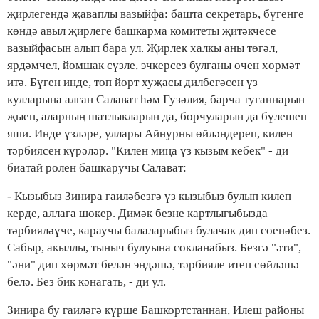
җирлегендә җаваплы вазыйфа: башта секретарь, бүгенге
көндә авыл җирлеге башкарма комитеты җитәкчесе
вазыйфасын алып бара ул. Җирлек халкы аны төгәл,
ярдәмчел, йомшак сүзле, эчкерсез булганы өчен хөрмәт
итә. Бүген инде, төп йорт хуҗасы дилбегәсен үз
кулларына алган Салават һәм Гузәлия, барча туганнарын
җыеп, аларның шатлыкларын да, борчуларын да бүлешеп
яши. Инде үзләре, уллары Айнурны өйләндереп, килен
тәрбиясен күрәләр. "Килен миңа үз кызым кебек" - ди
биатай ролен башкаручы Салават:
- Кызыбыз Зинира гаиләбезгә үз кызыбыз булып килеп
керде, аллага шөкер. Димәк безне картлыгыбызда
тәрбияләүче, караучы балаларыбыз булачак дип сөенәбез.
Сабыр, акыллы, тыныч булуына сокланабыз. Безгә "әти",
"әни" дип хөрмәт белән эндәшә, тәрбияле итеп сөйләшә
белә. Без бик кәнагать, - ди ул.
Зинира бу гаиләгә күрше Башкортстаннан, Илеш районы