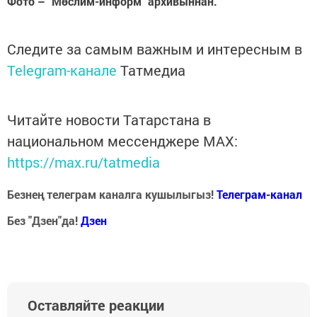
Фото – "Мөслим-информ" архивыннан.
Следите за самым важным и интересным в
Telegram-канале
Татмедиа
Читайте новости Татарстана в
национальном мессенджере MАХ:
https://max.ru/tatmedia
Безнең телеграм каналга кушылыгыз!
Телеграм-канал
Без "Дзен"да!
Д
зен
Оставляйте реакции