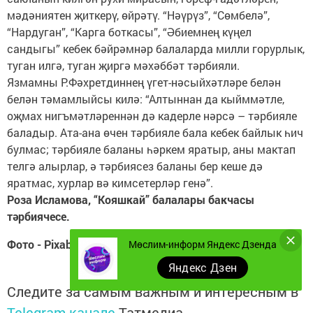
мәдәниятен җиткерү, өйрәтү. “Нәүрүз”, “Сөмбелә”,
“Нардуган”, “Карга боткасы”, “Әбиемнең күңел
сандыгы” кебек бәйрәмнәр балаларда милли горурлык,
туган илгә, туган җиргә мәхәббәт тәрбияли.
Язмамны Р.Фәхретдиннең үгет-нәсыйхәтләре белән
белән тәмамлыйсы килә: “Алтыннан да кыйммәтле,
оҗмах нигъмәтләреннән дә кадерле нәрсә – тәрбияле
баладыр. Ата-ана өчен тәрбияле бала кебек байлык һич
булмас; тәрбияле баланы һәркем яратыр, аны мактап
телгә алырлар, ә тәрбиясез баланы бер кеше дә
яратмас, хурлар вә кимсетерләр генә”.
Роза Исламова, “Кояшкай” балалары бакчасы
тәрбиячесе.
Фото - Pixabay.com
Мөслим-информ Яндекс Дзенда
Яндекс Дзен
Следите за самым важным и интересным в
Telegram-канале
Татмедиа