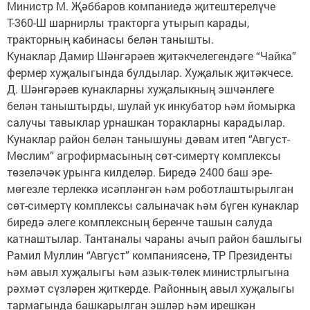
Министр М. Җәббаров компаниедә җитештерелүче
Т-360-Ш шарнирлы тракторга утырып карады,
тракторның кабинасы белән танышты.
Кунаклар Дамир Шәнгәрәев җитәкчелегендәге “Чайка”
фермер хуҗалыгында булдылар. Хуҗалык җитәкчесе.
Д. Шәнгәрәев кунакларны хуҗалыкның эшчәнлеге
белән таныштырды, шулай ук инкубатор һәм йомырка
салучы тавыклар урнашкан торакларны карадылар.
Кунаклар район белән танышуны дәвам итеп “Август-
Мөслим” агрофирмасының сөт-симертү комплексы
төзеләчәк урынга килделәр. Биредә 2400 баш эре-
мөгезле терлеккә исәпләнгән һәм роботлаштырылган
сөт-симертү комплексы салыначак һәм бүген кунаклар
биредә әлеге комплексның беренче ташын салуда
катнаштылар. Тантаналы чараны ачып район башлыгы
Рамил Муллин “Август” компаниясенә, ТР Президенты
һәм авыл хуҗалыгы һәм азык-төлек министрлыгына
рәхмәт сүзләрен җиткерде. Районның авыл хуҗалыгы
тармагында башкарылган эшләр һәм ирешкән