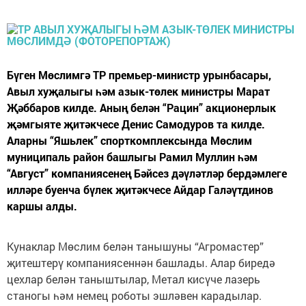
Бүген Мөслимгә ТР премьер-министр урынбасары,
Авыл хуҗалыгы һәм азык-төлек министры Марат
Җәббаров килде. Аның белән “Рацин” акционерлык
җәмгыяте җитәкчесе Денис Самодуров та килде.
Аларны “Яшьлек” спорткомплексында Мөслим
муниципаль район башлыгы Рамил Муллин һәм
“Август” компаниясенең Бәйсез дәүләтләр бердәмлеге
илләре буенча бүлек җитәкчесе Айдар Галәүтдинов
каршы алды.
Кунаклар Мөслим белән танышуны “Агромастер”
җитештерү компаниясеннән башлады. Алар биредә
цехлар белән таныштылар, Метал кисүче лазерь
станогы һәм немец роботы эшләвен карадылар.