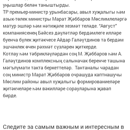
уңышлар белән таныштырды.
ТР премьер-министр урынбасары, авыл хуҗалыгы һәм
азык-төлек министры Марат Җәббаров Мөслимлеләргә
матур эшләр һәм нәтиҗәле хезмәт теләде. “Август”
компаниясенең Бәйсез дәүләтләр бердәмлеге илләре
буенча бүлек җитәкчесе Айдар Галәүтдинов та бердәм
эшчәнлек өчен рәхмәт сүзләрен җиткерде.
Котлау һәм тәбрикләүләрдән соң М. Җәббаров һәм А.
Галәүтдинов комплексның салыначак беренче ташына
мәгълүмати такта беркеттеләр. Тантаналы чарадан
соң министр Марат Җәббаров очрашуда каптнашучы
Мөслим районы авыл хуҗалыгы формированиеләре
җитәкчеләре һәм вәкилләре сорауларына җавап
бирде.
Следите за самым важным и интересным в