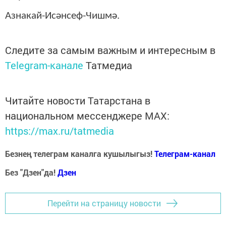
Азнакай-Исәнсеф-Чишмә.
Следите за самым важным и интересным в
Telegram-канале
Татмедиа
Читайте новости Татарстана в
национальном мессенджере MАХ:
https://max.ru/tatmedia
Безнең телеграм каналга кушылыгыз!
Телеграм-канал
Без "Дзен"да!
Д
зен
Перейти на страницу новости