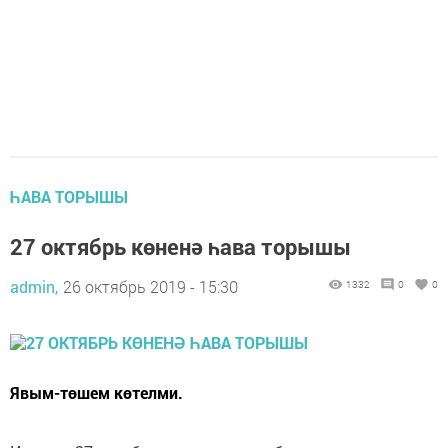
ҺАВА ТОРЫШЫ
27 октябрь көненә һава торышы
admin,
26 октябрь 2019 - 15:30
1332
0
0
Явым-төшем көтелми.