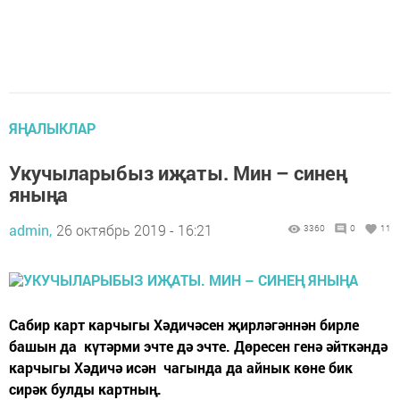
ЯҢАЛЫКЛАР
Укучыларыбыз иҗаты. Мин – синең
яныңа
admin,
26 октябрь 2019 - 16:21
3360
0
11
Сабир карт карчыгы Хәдичәсен җирләгәннән бирле
башын да күтәрми эчте дә эчте. Дөресен генә әйткәндә
карчыгы Хәдичә исән чагында да айнык көне бик
сирәк булды картның.