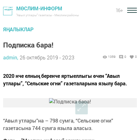
МӨСЛИМ-ИНФОРМ
16+
"Авыл утлары" газетасы - Мөслим районы
ЯҢАЛЫКЛАР
Подписка бара!
admin,
26 октябрь 2019 - 20:23
1359
0
0
2020 нче елның беренче яртыеллыгы өчен “Авыл
утлары”, “Сельские огни” газеталарына язылу бара.
“Авыл утлары”на – 798 сумга, “Сельские огни”
газетасына 744 сумга языла аласыз.