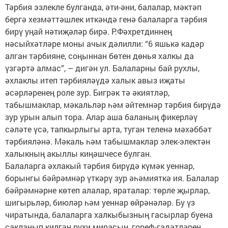
Тәрбия эзлекле булганда, әти-әни, балалар, мәктәп
бергә хезмәттәшлек иткәндә генә балаларга тәрбия
бирү уңай нәтиҗәләр бирә. Р.Фәхретдиннең
нәсыйхәтләре моны ачык дәлилли: “6 яшькә кадәр
алган тәрбияне, соңыннан бөтен дөнья халкы да
үзгәртә алмас”, – дигән ул. Балаларны бай рухлы,
әхлаклы итеп тәрбияләүдә халык авыз иҗаты
әсәрләренең роле зур. Бигрәк тә әкиятләр,
табышмаклар, мәкальләр һәм әйтемнәр тәрбия бирүдә
зур урын алып тора. Алар аша баланың фикерләү
сәләте үсә, тапкырлыгы арта, туган теленә мәхәббәт
тәрбияләнә. Мәкаль һәм табышмаклар элек-электән
халыкның акыллы киңәшчесе булган.
Балаларга әхлакый тәрбия бирүдә күмәк уеннар,
борынгы бәйрәмнәр үткәрү зур әһәмияткә ия. Балалар
бәйрәмнәрне көтеп алалар, яраталар: төрле җырлар,
шигырьләр, биюләр һәм уеннар өйрәнәләр. Бу үз
чиратында, балаларга халкыбызның гасырлар буена
сакланып килгән рухи мирасын, гореф-гадәтләрен,