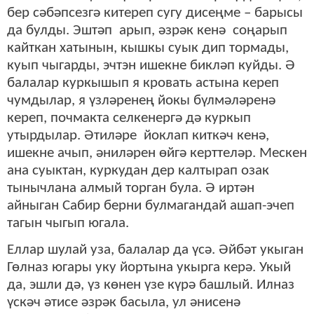
бер сәбәпсезгә китереп сугу дисеңме – барысы
да булды. Эштәп арып, әзрәк кенә соңарып
кайткан хатынын, кышкы суык дип тормады,
куып чыгарды, эчтэн ишекне бикләп куйды. Ә
балалар куркышып я кровать астына кереп
чумдылар, я үзләренең йокы бүлмәләренә
кереп, почмакта селкенергә дә куркып
утырдылар. Әтиләре йоклап киткәч кенә,
ишекне ачып, әниләрен өйгә керттеләр. Мескен
ана суыктан, куркудан дер калтырап озак
тынычлана алмый торган була. Ә иртән
айныган Сабир берни булмагандай ашап-эчеп
тагын чыгып югала.
Еллар шулай уза, балалар да үсә. Әйбәт укыган
Гөлназ югары уку йортына укырга керә. Укый
да, эшли дә, үз көнен үзе күрә башлый. Илназ
үскәч әтисе әзрәк басыла, ул әнисенә