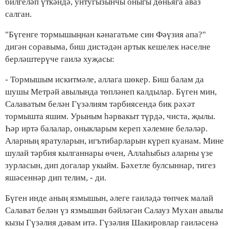
билгеләп үткәндә, унтугызынчы оныгы дөньяга аваз
салган.
"Бүгенге тормышыңнан кәнагатьме син Фәүзия апа?"
дигән соравыма, биш дистәдән артык кешелек нәселне
берләштерүче гаилә хуҗасы:
- Тормышым искитмәле, аллага шөкер. Биш балам да
шушы Метрәй авылында төпләнеп калдылар. Бүген мин,
Салаватым белән Гүзәлиям тәрбиясендә бик рәхәт
тормышта яшим. Урыным һәрвакыт түрдә, чиста, җылы.
Һәр иртә балалар, оныкларым кереп хәлемне беләләр.
Аларның яратуларын, игътибарларын күреп куанам. Мине
шулай тәрбия кылганнары өчен, Аллаһыбыз аларны үзе
зурласын, дип догалар укыйм. Бәхетле булсыннар, тигез
яшәсеннәр дип телим, - ди.
Бүген инде аның язмышын, әлеге гаиләдә төпчек малай
Салават белән үз язмышын бәйләгән Салауз Мухан авылы
кызы Гүзәлия дәвам итә. Гүзәлия Шакировлар гаиләсенә