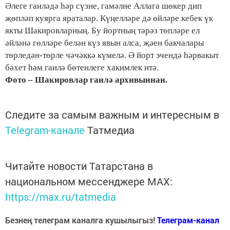
Әлеге гаиләдә һәр сүз­не, гамәлне Аллага шөкер дип
җөпләп куярга яраталар. Күңелләре дә өйләре кебек үк
якты Шакировларның. Бу йортның тәрәз төпләре ел
әйләнә гөлләре белән күз явын алса, җәен бакчалары
төрледән-төрле чәчәккә күмелә. Ә йорт эчендә һәрвакыт
бәхет һәм гаилә бөтенлеге хакимлек итә.
Фото – Шакировлар гаилә архивыннан.
Следите за самым важным и интересным в
Telegram-канале
Татмедиа
Читайте новости Татарстана в
национальном мессенджере MАХ:
https://max.ru/tatmedia
Безнең телеграм каналга кушылыгыз!
Телеграм-канал