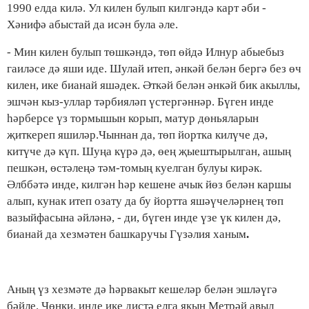
1990 елда килә. Ул килен булып килгәндә карт әби -
Хәнифә абыстай да исән була әле.
- Мин килен булып төшкәндә, төп өйдә Илнур абыебыз
гаиләсе дә яши иде. Шулай итеп, әнкәй белән бергә без өч
килен, ике бианай яшәдек. Әткәй белән әнкәй бик акыллы,
эшчән кыз-уллар тәрбияләп үстергәннәр. Бүген инде
һәрберсе үз тормышын корып, матур дөньяларын
җиткереп яшиләр.Чыннан да, төп йортка килүче дә,
китүче дә күп. Шуңа күрә дә, өең җыештырылган, ашың
пешкән, өстәлеңә тәм-томың куелган булуы кирәк.
Әлббәтә инде, килгән һәр кешене ачык йөз белән каршы
алып, кунак итеп озату да бу йортта яшәүчеләрнең төп
вазыйфасына әйләнә, - ди, бүген инде үзе үк килен дә,
бианай да хезмәтен башкаручы Гүзәлия ханым
.
Аның үз хезмәте дә һәрвакыт кешеләр белән эшләүгә
бәйле. Чөнки, инде ике дистә елга якын Метрәй авыл