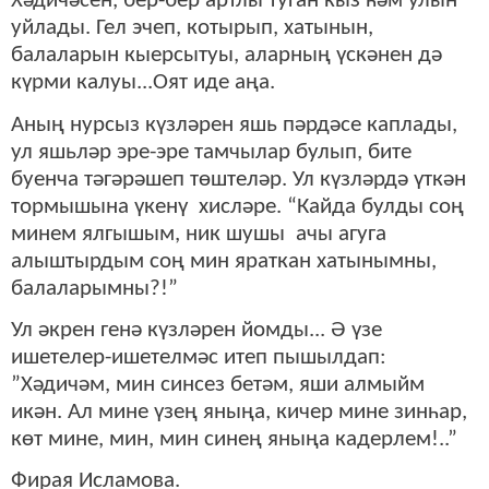
Хәдичәсен, бер-бер артлы туган кыз һәм улын
уйлады. Гел эчеп, котырып, хатынын,
балаларын кыерсытуы, аларның үскәнен дә
күрми калуы...Оят иде аңа.
Аның нурсыз күзләрен яшь пәрдәсе каплады,
ул яшьләр эре-эре тамчылар булып, бите
буенча тәгәрәшеп төштеләр. Ул күзләрдә үткән
тормышына үкенү хисләре. “Кайда булды соң
минем ялгышым, ник шушы ачы агуга
алыштырдым соң мин яраткан хатынымны,
балаларымны?!”
Ул әкрен генә күзләрен йомды... Ә үзе
ишетелер-ишетелмәс итеп пышылдап:
”Хәдичәм, мин синсез бетәм, яши алмыйм
икән. Ал мине үзең яныңа, кичер мине зинһар,
көт мине, мин, мин синең яныңа кадерлем!..”
Фирая Исламова.