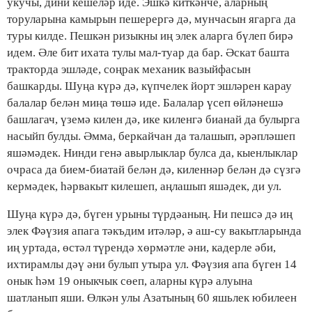
укучы, дини кешеләр иде. Эшкә киткәнче, аларның
торуларына камырын пешерергә дә, мунчасын ягарга да
туры килде. Пешкән ризыкны иң элек аларга бүлеп бирә
идем. Әле бит ихата тулы мал-туар да бар. Әскат башта
тракторда эшләде, соңрак механик вазыйфасын
башкарды. Шуңа күрә дә, күпчелек йорт эшләрен карау
балалар белән миңа төшә иде. Балалар үсеп өйләнешә
башлагач, үземә килен дә, ике киленгә бианай да булырга
насыйп булды. Әмма, беркайчан да талашып, әрәпләшеп
яшәмәдек. Нинди генә авырлыклар булса да, кыенлыклар
очраса да бием-биатай белән дә, киленнәр белән дә сүзгә
кермәдек, һәрвакыт килешеп, аңлашып яшәдек, ди ул.
Шуңа күрә дә, бүген урыны түрдәаның. Ни пешсә дә иң
элек Фәүзия апага тәкъдим итәләр, ә аш-су вакытларында
иң уртада, өстәл түрендә хөрмәтле әни, кадерле әби,
ихтирамлы дәү әни булып утыра ул. Фәүзия апа бүген 14
онык һәм 19 оныкчык сөеп, аларны күрә алуына
шатланып яши. Өлкән улы Азатының 60 яшьлек юбилеен