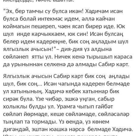
“Эх, бер тамчы су булса икән! Хәдичәм исән
булса болай интекмәс идем, әллә кайчан
коймагын пешереп, чәен ясап бирер иде. Юк
шул инде карчыккаем, юк син! Исән булсаң
белер идем кадереңне, бик соң аңладым шул
ялгызлык ачысын!”– дия-дия үз алдына
сөйләнеп ятты ул. Ничек кенә тырышып караса
да урыныннан селкенә дә алмады Сабир карт.
Ялгызлык ачысын Сабир карт бик соң аңлады
шул, бик соң... Исән чагында кадерен белмәде
ул хатынының. Хәдичә кебек хатыннар бик
сирәк була. Үзе чибәр, эшкә уңган, сабыр
холыклы булды ул. Урамга чыгып гайбәт
сөйләп йөрмәде, кеше сөйләмәде, сөйләсәләр
тыңлап та тормады. Үз өендә, үз көнем
дигәндәй, эштән юашка нәрсә белмәде Хәдичә.