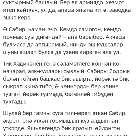
суктырмый башлый. Бер ел армиядә хезмәт
итеп кайткач, ул да, апасы янына китә, заводка
эшкә керә.
Ә Сабир һаман эчә. Кемдә самогон, кемдә
почмак суы дигәндәй – аңа барыбер. Акчасы
булмаса да аптырамый, нинди эш кушсалар
шуны эшләп булса да үзенә кирәген ала ул.
Тик Хәдичәнең генә сәламәтлеге көннән-көн
начарая, аяк-куллары сызлый, Сабиры йодрык
белән төйгән башкае бик авырта, йөрәк тә бик
сыкрап кына тибә, Ә көннәрдән бер көнне
тузган йөрәк түзмәде, бөтенләй тибүдән
туктады.
Шулай бер тамчы суга тилмереп яткан Сабир,
әкрен генә үткән тормышын күз алдыннан
үткәрде. Яшьлегендә бик яратып өйләнгән