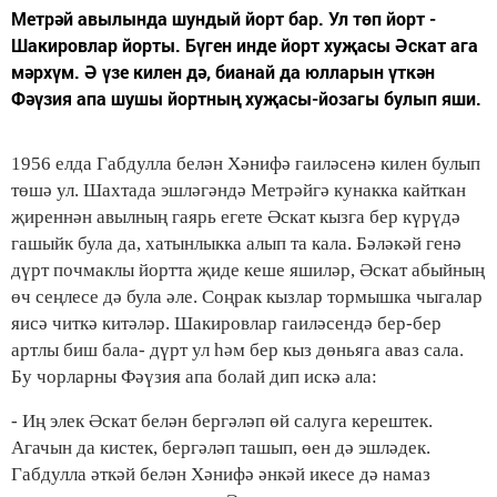
Метрәй авылында шундый йорт бар. Ул төп йорт -
Шакировлар йорты. Бүген инде йорт хуҗасы Әскат ага
мәрхүм. Ә үзе килен дә, бианай да юлларын үткән
Фәүзия апа шушы йортның хуҗасы-йозагы булып яши.
1956 елда Габдулла белән Хәнифә гаиләсенә килен булып
төшә ул. Шахтада эшләгәндә Метрәйгә кунакка кайткан
җиреннән авылның гаярь егете Әскат кызга бер күрүдә
гашыйк була да, хатынлыкка алып та кала. Бәләкәй генә
дүрт почмаклы йортта җиде кеше яшиләр, Әскат абыйның
өч сеңлесе дә була әле. Соңрак кызлар тормышка чыгалар
яисә читкә китәләр. Шакировлар гаиләсендә бер-бер
артлы биш бала- дүрт ул һәм бер кыз дөньяга аваз сала.
Бу чорларны Фәүзия апа болай дип искә ала:
- Иң элек Әскат белән бергәләп өй салуга керештек.
Агачын да кистек, бергәләп ташып, өен дә эшләдек.
Габдулла әткәй белән Хәнифә әнкәй икесе дә намаз