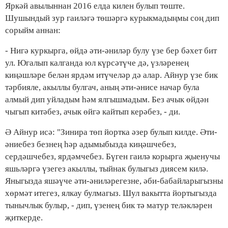
Яркәй авылыннан 2016 елда килен булып төште.
Шушындый зур гаиләгә төшәргә курыкмадыңмы соң дип
сорыйм аннан:
- Нигә куркырга, өйдә әти-әниләр булу үзе бер бәхет бит
ул. Югалып калганда юл күрсәтүче дә, үзләренең
киңәшләре белән ярдәм итүчеләр дә алар. Айнур үзе бик
тәрбияле, акыллы булгач, аның әти-әнисе начар була
алмый дип уйладым һәм ялгышмадым. Без ачык өйдән
чыгып китәбез, ачык өйгә кайтып керәбез, - ди.
Ә Айнур исә: "Зинира төп йортка әзер булып килде. Әти-
әниебез безнең һәр адымыбызда киңәшчебез,
сердәшчебез, ярдәмчебез. Бүген гаилә корырга җыенучы
яшьләргә үзегез акыллы, тыйнак булыгыз диясем килә.
Яныгызда яшәүче әти-әниләрегезне, әби-бабайларыгызны
хөрмәт итегез, ялкау булмагыз. Шул вакытта йортыгызда
тынычлык булыр, - дип, үзенең бик тә матур теләкләрен
җиткерде.