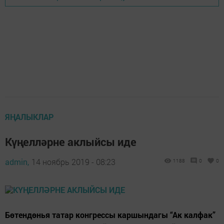
ЯҢАЛЫКЛАР
Күңелләрне аклыйсы иде
admin,
14 ноябрь 2019 - 08:23
1188
0
0
Бөтендөнья татар конгрессы каршындагы “Ак калфак”