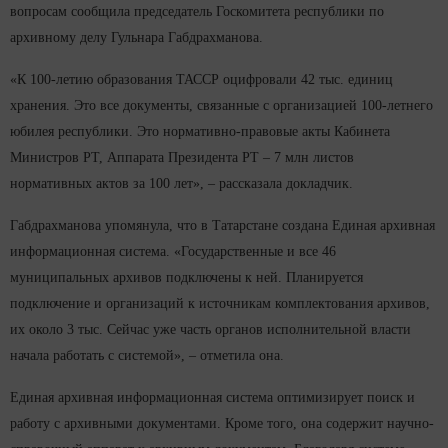
вопросам сообщила председатель Госкомитета республики по
архивному делу Гульнара Габдрахманова.
«К 100-летию образования ТАССР оцифровали 42 тыс. единиц
хранения. Это все документы, связанные с организацией 100-летнего
юбилея республики. Это нормативно-правовые акты Кабинета
Министров РТ, Аппарата Президента РТ – 7 млн листов
нормативных актов за 100 лет», – рассказала докладчик.
Габдрахманова упомянула, что в Татарстане создана Единая архивная
информационная система. «Государственные и все 46
муниципальных архивов подключены к ней. Планируется
подключение и организаций к источникам комплектования архивов,
их около 3 тыс. Сейчас уже часть органов исполнительной власти
начала работать с системой», – отметила она.
Единая архивная информационная система оптимизирует поиск и
работу с архивными документами. Кроме того, она содержит научно-