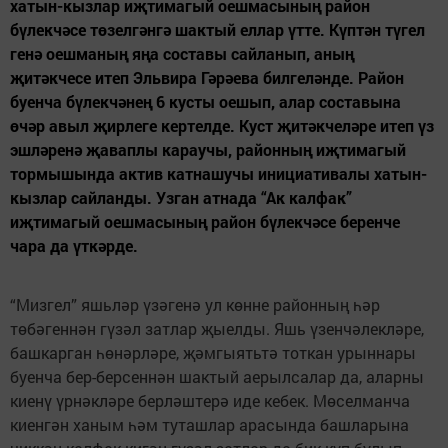
хатын-кызлар иҗтимагый оешмасының район
бүлекчәсе төзелгәнгә шактый еллар үтте. Күптән түгел
генә оешманың яңа составы сайланып, аның
җитәкчесе итеп Эльвира Гәрәева билгеләнде. Район
буенча бүлекчәнең 6 кусты оешып, алар составына
өчәр авыл җирлеге кертелде. Куст җитәкчеләре итеп үз
эшләренә җаваплы караучы, районның иҗтимагый
тормышында актив катнашучы инициативалы хатын-
кызлар сайланды. Узган атнада “Ак калфак”
иҗтимагый оешмасының район бүлекчәсе беренче
чара да үткәрде.
“Мизгел” яшьләр үзәгенә ул көнне районның һәр
төбәгеннән гүзәл затлар җыелды. Яшь үзенчәлекләре,
башкарган һөнәрләре, җәмгыятьтә тоткан урыннары
буенча бер-берсеннән шактый аерылсалар да, аларны
киенү үрнәкләре берләштерә иде кебек. Мөселманча
киенгән ханым һәм туташлар арасында башларына