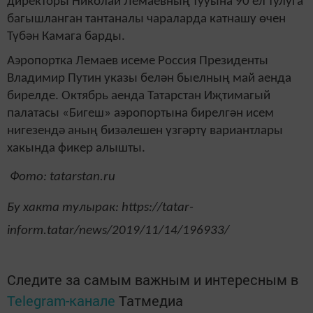
директоры Николай Лемаевның тууына 90 ел тулуга
багышланган тантаналы чараларда катнашу өчен
Түбән Камага барды.
Аэропортка Лемаев исеме Россия Президенты
Владимир Путин указы белән быелның май аенда
бирелде. Октябрь аенда Татарстан Иҗтимагый
палатасы «Бигеш» аэропортына бирелгән исем
нигезендә аның бизәлешен үзгәртү вариантлары
хакында фикер алышты.
Фото: tatarstan.ru
Бу хакта тулырак: https://tatar-
inform.tatar/news/2019/11/14/196933/
Следите за самым важным и интересным в
Telegram-канале
Татмедиа