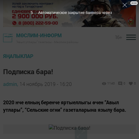
4
Автоматическое закрытие баннера через
МӨСЛИМ-ИНФОРМ
16+
"Авыл утлары" газетасы - Мөслим районы
ЯҢАЛЫКЛАР
Подписка бара!
admin,
14 ноябрь 2019 - 16:20
1140
0
0
2020 нче елның беренче яртыеллыгы өчен “Авыл
утлары”, “Сельские огни” газеталарына язылу бара.