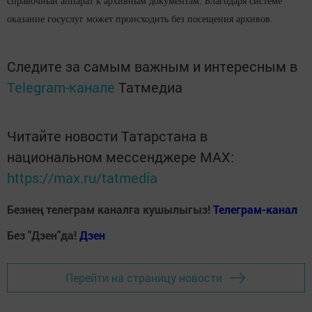
справочный аппарат к архивным документам. Благодаря системе
оказание госуслуг может происходить без посещения архивов.
Следите за самым важным и интересным в
Telegram-канале
Татмедиа
Читайте новости Татарстана в
национальном мессенджере MАХ:
https://max.ru/tatmedia
Безнең телеграм каналга кушылыгыз!
Телеграм-канал
Без "Дзен"да!
Д
зен
Перейти на страницу новости