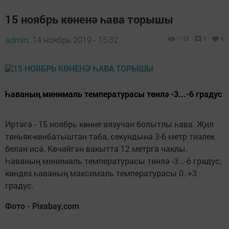
15 ноябрь көненә һава торышы
admin,
14 ноябрь 2019 - 15:32
1123
0
0
Һаваның минималь температурасы төнлә -3...-6 градус
Иртәгә - 15 ноябрь көнне аязучан болытлы һава. Җил
төньяк-көнбатыштан таба, секундына 3-6 метр тизлек
белән исә. Көчәйгән вакытта 12 метрга чаклы.
Һаваның минималь температурасы төнлә -3...-6 градус,
көндез һаваның максималь температурасы 0..+3
градус.
Фото - Pixabay.com