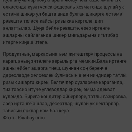
өлкәсендә күзәтчелек федераль хезмәтендә шулай ук
өстәмә шикәр ул башта анда булган шикәргә өстәмә
рәвештә теләсә кайсы ризыкка кертелә, дип
аңлаттылар. Шуңа бәйле рәвештә, әзер иртәнге
ашларны сайлаганда шикәр микъдарына игътибар
итәргә киңәш ителә.
Продуктның маркасына һәм җитештерү процессына
карап, аның эчтәлеге аерылырга мөмкин.Бала иртәнге
ашны әйбәт ашарга тиеш, шуннан соң беренче
дәресләрдә хәлсезлек булмасын өчен ниндидер татлы
ризык ашарга кирәк. Белгечләр сүзләренә караганда,
тиз тәэсир итүче углеводлар кирәк, әмма адекват
күләмдә. Бирегә кондитер әйберләре, татлы газировка,
әзер иртәнге ашлар, десертлар, шулай ук нектарлар,
табигый соклар һәм бал керә.
Фото - Pixabay.com