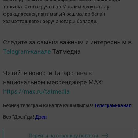
таныша. Оештыручылар Мөслим депутатлар
фракциясенең иҗтимагый оешмалар белән
хезмәттәшлеген аеруча югары бәяләде.
Следите за самым важным и интересным в
Telegram-канале
Татмедиа
Читайте новости Татарстана в
национальном мессенджере MАХ:
https://max.ru/tatmedia
Безнең телеграм каналга кушылыгыз!
Телеграм-канал
Без "Дзен"да!
Д
зен
Перейти на страницу новости