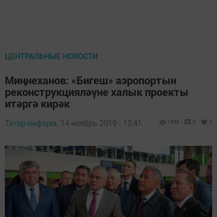
ЦЕНТРАЛЬНЫЕ НОВОСТИ
Миңнеханов: «Бигеш» аэропортын
реконструкцияләүне халык проекты
итәргә кирәк
Татар-информ,
14 ноябрь 2019 - 13:41
1339
0
0