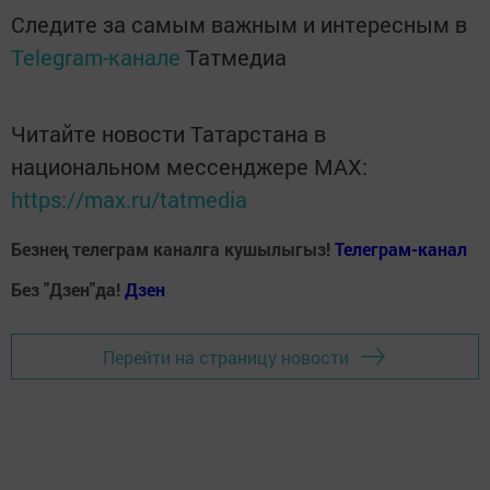
Следите за самым важным и интересным в
Telegram-канале
Татмедиа
Читайте новости Татарстана в
национальном мессенджере MАХ:
https://max.ru/tatmedia
Безнең телеграм каналга кушылыгыз!
Телеграм-канал
Без "Дзен"да!
Д
зен
Перейти на страницу новости