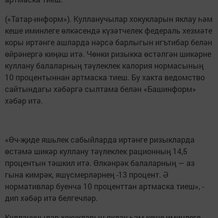
(«Татар-информ»). Кулланучылар хокукларын яклау һәм
кеше иминлеге өлкәсендә күзәтчелек федераль хезмәте
коры иртәнге ашларда нәрсә барлыгын игътибар белән
өйрәнергә киңәш итә. Чөнки ризыкка өстәлгән шикәрне
куллану балаларның тәүлеклек калория нормасының
10 процентыннан артмаска тиеш. Бу хакта ведомство
сайтындагы хәбәргә сылтама белән «Башинформ»
хәбәр итә.
«Өч-җиде яшьлек сабыйларда иртәнге ризыкларда
өстәмә шикәр куллану тәүлеклек рационның 14,5
процентын тәшкил итә. Өлкәнрәк балаларның — аз
гына кимрәк, яшүсмерләрнең -13 процент. Ә
нормативлар буенча 10 проценттан артмаска тиеш», -
дип хәбәр итә белгечләр.
Кулланучылар хокукларын яклау һәм кеше иминлеге