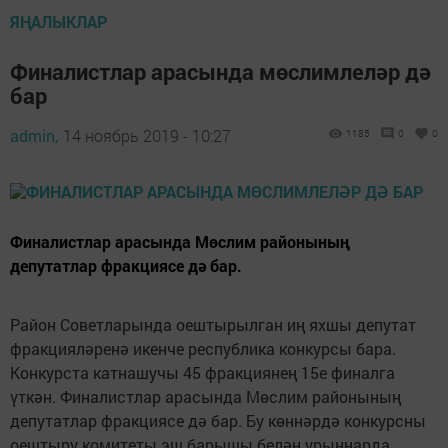
ЯҢАЛЫКЛАР
Финалистлар арасында мөслимлеләр дә
бар
admin,
14 ноябрь 2019 - 10:27
1185
0
0
Финалистлар арасында Мөслим районының
депутатлар фракциясе дә бар.
Район Советларында оештырылган иң яхшы депутат
фракцияләренә икенче республика конкурсы бара.
Конкурста катнашучы 45 фракциянең 15е финалга
үткән. Финалистлар арасында Мөслим районының
депутатлар фракциясе дә бар. Бу көннәрдә конкурсны
оештыру комитеты эш барышы белән урыннарда