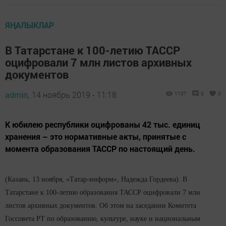
ЯҢАЛЫКЛАР
В Татарстане к 100-летию ТАССР
оцифровали 7 млн листов архивных
документов
admin,
14 ноябрь 2019 - 11:18
1107
0
0
К юбилею республики оцифрованы 42 тыс. единиц
хранения – это нормативные акты, принятые с
момента образования ТАССР по настоящий день.
(Казань, 13 ноября, «Татар-информ», Надежда Гордеева). В
Татарстане к 100-летию образования ТАССР оцифровали 7 млн
листов архивных документов. Об этом на заседании Комитета
Госсовета РТ по образованию, культуре, науке и национальным