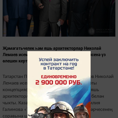
Җәмәгатьчелек һәм яшь архитекторлар Николай
Лемаев исеме бирелгән аэропорт концепциясенә үз
өлешен кертә алачак.
Татарстан Президенты Рөстәм Миңнеханов Николай
Лемаев исеме бирелгән «Бигеш» аэропорты
концепциясен төзүгә җәмәгатьчелек һәм яшь
архитекторларны да җәлеп итү тәкъдиме белән
чыкты. Казан Кремленең рәсми вәкиле Лилия
Галимова «Татар-информ» агентлыгы хәбәрчесенең
соравына шулай дип җавап бирде.