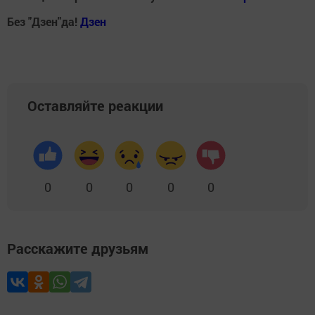
Без "Дзен"да!
Д
зен
Оставляйте реакции
0
0
0
0
0
Расскажите друзьям