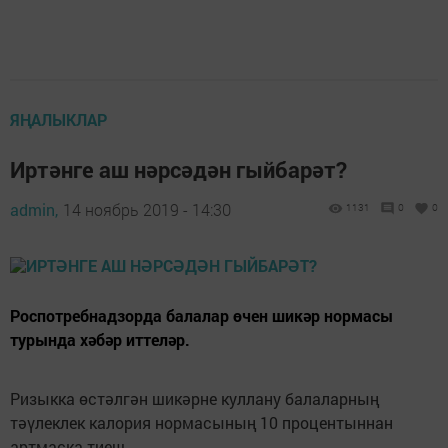
ЯҢАЛЫКЛАР
Иртәнге аш нәрсәдән гыйбарәт?
admin,
14 ноябрь 2019 - 14:30
1131
0
0
Роспотребнадзорда балалар өчен шикәр нормасы
турында хәбәр иттеләр.
Ризыкка өстәлгән шикәрне куллану балаларның
тәүлеклек калория нормасының 10 процентыннан
артмаска тиеш.