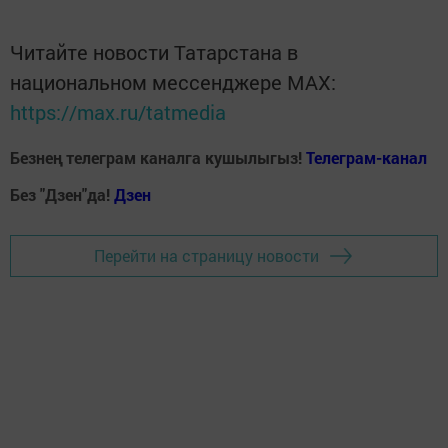
Читайте новости Татарстана в
национальном мессенджере MАХ:
https://max.ru/tatmedia
Безнең телеграм каналга кушылыгыз!
Телеграм-канал
Без "Дзен"да!
Д
зен
Перейти на страницу новости