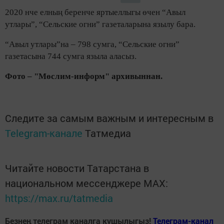
2020 нче елның беренче яртыеллыгы өчен “Авыл
утлары”, “Сельские огни” газеталарына язылу бара.
“Авыл утлары”на – 798 сумга, “Сельские огни”
газетасына 744 сумга языла аласыз.
Фото – "Мөслим-информ" архивыннан.
Следите за самым важным и интересным в
Telegram-канале
Татмедиа
Читайте новости Татарстана в
национальном мессенджере MАХ:
https://max.ru/tatmedia
Безнең телеграм каналга кушылыгыз!
Телеграм-канал