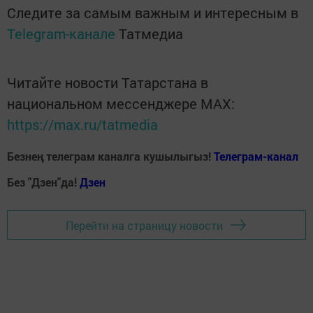
Следите за самым важным и интересным в
Telegram-канале
Татмедиа
Читайте новости Татарстана в
национальном мессенджере MАХ:
https://max.ru/tatmedia
Безнең телеграм каналга кушылыгыз!
Телеграм-канал
Без "Дзен"да!
Д
зен
Перейти на страницу новости