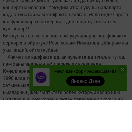
чиккән калфак кигән гүзәл затлар да бик күп булып,
концерт номерлары тәкъдим иткән укучы балаларга
кадәр түбәтәй һәм калфактан килгән. Әллә инде чарага
калфаклылар гына керәчәк дип алдан ук искәртеп
куйганнар!?
Бик күп хатын-кызларны һәм укучыларны калфак чигү
серләренә өйрәтүче Роза ханым Низамова, уйларымны
укыгандай, әйтеп куйды:
– Хикмәт ак калфакта да, ак яулыкта да түгел, ә туташ
һәм ханымнарның, әбиләрнең ак күңелендә.
Күңелләрнең аклыгын башкаларга да йоктырасы иде!
Мөслим-информ Яндекс Дзенда
1990 елда төзелгән “Ак калфак” Бөтендөнья татар
Яндекс Дзен
хатын-кызлары иҗтимагый оешмасы алдына хатын-
кызларның җәмгыятьтәге ролен күтәрү, аналар һәм
балаларның хокукларын яклау, телебезне саклау аша
татар милләтен үстерү кебек зур максатлар куелган
иде. Әби-бабалардан килгән гореф-гадәтләрне кайтару
юнәлешендә дә тәгаенләнгән эшләр бар. Күп
урыннарда онытылып барган йолалар торгызыла,