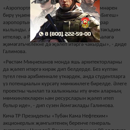
«Аэропортларга мәшһүр кешеләрнең исемнәрен
бирү уңаеннан үткәрелгән бәйгедән соң «Бигеш»
аэропортына реконструкция үткәрергә карар
кылынды. Аның концептуаль күренешен тәкъдим
иттеләр, ә Рөстәм Миңнеханов әлеге мәсьәләгә
җәмәгатьчелекне дә җәлеп итәргә чакырды», - диде
Галимова.
«Рөстәм Миңнеханов монда яшь архитекторларны
да җәлеп итәргә кирәк дип белдерде. Без күптән
түгел генә архбиеннале үткәрдек, анда студентларга
үз потенциалын күрсәтү мөмкинлеге бирелде. Әлеге
проектны чынлап та халыкныкы итү өчен аларның
мөмкинлекләрен һәм ресурсларын җәлеп итеп
булыр иде», - дип сүзен йомгаклады Галимова.
Кичә ТР Президенты «Түбән Кама Нефтехим»
акционерлык җәмгыятенең беренче генераль