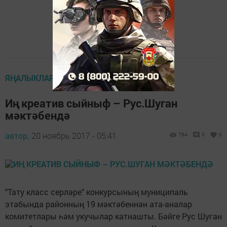
ЯҢАЛЫКЛАР
Иң креатив сыйныф – Рус.Шуган
мәктәбендә
автор,
20 ноябрь 2017 - 05:41
764
0
0
"Тату класс серләре" конкурсының муниципаль
этабында районның 19 мәктәбеннән ата-аналар
комитетлары һәм укучылар катнашты. Бәйге Рус Шуган