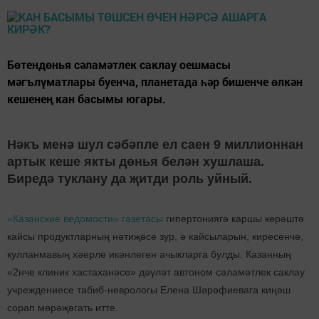
Бөтендөнья сәламәтлек саклау оешмасы
мәгълүматлары буенча, планетада һәр бишенче өлкән
кешенең кан басымы югары.
Нәкъ менә шул сәбәпле ел саен 9 миллионнан
артык кеше якты дөнья белән хушлаша.
Биредә туклану да җитди роль уйный.
«Казанские ведомости» газетасы
гипертониягә каршы көрәштә
кайсы продуктларның нәтиҗәсе зур, ә кайсыларын, киресенчә,
кулланмавың хәерле икәнлеген ачыкларга булды. Казанның
«2нче клиник хастаханәсе» дәүләт автоном сәламәтлек саклау
учреждениесе табиб-неврологы Елена Шәрәфиевага киңәш
сорап мөрәҗәгать итте.