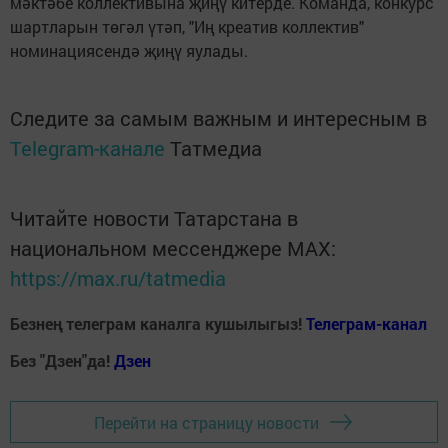
мәктәбе коллективына җиңү китерде. Команда, конкурс
шартларын төгәл үтәп, "Иң креатив коллектив"
номинациясендә җиңү яулады.
Следите за самым важным и интересным в
Telegram-канале
Татмедиа
Читайте новости Татарстана в
национальном мессенджере MАХ:
https://max.ru/tatmedia
Безнең телеграм каналга кушылыгыз!
Телеграм-канал
Без "Дзен"да!
Д
зен
Перейти на страницу новости