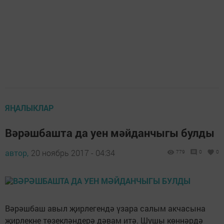
ЯҢАЛЫКЛАР
Вәрәшбашта да уен мәйданчыгы булды
автор,
20 ноябрь 2017 - 04:34
779
0
0
Вәрәшбаш авыл җирлегендә үзара салым акчасына
җирлекне төзекләндерә дәвам итә. Шушы көннәрдә