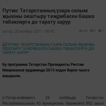
Путин: Татарстанның үзара салым
җыюны оештыру тәҗрибәсен башка
төбәкләргә дә тарату зарур
автор,
20 ноябрь 2017 - 06:43
828
0
0
Бу программа Татарстан Президенты Рөстәм
Миңнеханов ярдәмендә 2013 елдан бирле чынга
ашырыла.
(«Татар-информ»). 19 ноябрьдә Татарстан
Республикасының 43 муниципаль берәмлеге 852 авыл