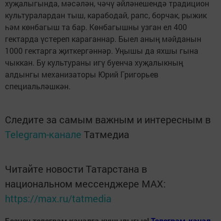
хуҗалыгында, мәсәлән, чәчү әйләнешендә традицион
культуралардан тыш, карабодай, рапс, борчак, рыжик
һәм көнбагыш та бар. Көнбагышны узган ел 400
гектарда үстереп караганнар. Быел аның мәйданын
1000 гектарга җиткергәннәр. Уңышы да яхшы гына
чыккан. Бу культураны игү буенча хуҗалыкның
алдынгы механизаторы Юрий Григорьев
специальләшкән.
Следите за самым важным и интересным в
Telegram-канале
Татмедиа
Читайте новости Татарстана в
национальном мессенджере MАХ:
https://max.ru/tatmedia
Безнең телеграм каналга кушылыгыз!
Телеграм-канал