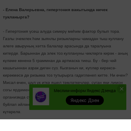
- Елена Валерьевна, гипертония вакытында ничек
тукланырга?
- Гипертония үсеш алуда симерү мөһим фактор булып тора.
Газлы эчемлек һәм зыянлы ризыкларны чамадан тыш куллану
әлеге авыруның хәтта балалар арасында да таралуына
китерде. Барыннан да элек тоз куллануны чикләргә кирәк - аның
күләме көненә 5 граммнан да артмаска тиеш. Бу - бер чәй
кашыгыннан азрак дигән сүз. Кызганыч ки, күпләр кирәксә-
кирәкмәсә дә ризыкка тоз тутырырга гадәтләнеп китте. Ни өчен?
Мисал өчен, шул ук иткә яшел тәмләткечләр, суган яки лимон
согы ярдәмендә дә тәм кертергә мөмкин бит. Натрий
Мөслим-информ Яндекс Дзенда
организмда суны «тотып кала», шуның аркасында тамырлар
Яндекс Дзен
буйлап әйләнеп йөри торган канның күләме арта, кан басымы
күтәрелә.
- Тагын кайсы продуктларны рационнан алып ташларга