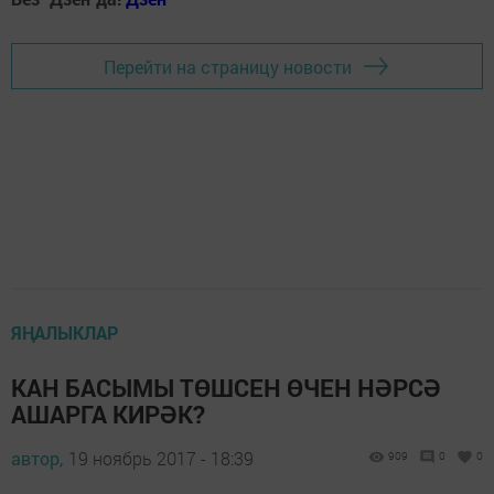
Перейти на страницу новости
ЯҢАЛЫКЛАР
КАН БАСЫМЫ ТӨШСЕН ӨЧЕН НӘРСӘ
АШАРГА КИРӘК?
автор,
19 ноябрь 2017 - 18:39
909
0
0