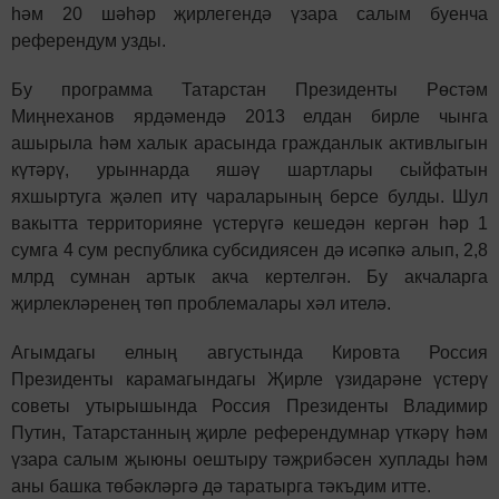
һәм 20 шәһәр җирлегендә үзара салым буенча
референдум узды.
Бу программа Татарстан Президенты Рөстәм
Миңнеханов ярдәмендә 2013 елдан бирле чынга
ашырыла һәм халык арасында гражданлык активлыгын
күтәрү, урыннарда яшәү шартлары сыйфатын
яхшыртуга җәлеп итү чараларының берсе булды. Шул
вакытта территорияне үстерүгә кешедән кергән һәр 1
сумга 4 сум республика субсидиясен дә исәпкә алып, 2,8
млрд сумнан артык акча кертелгән. Бу акчаларга
җирлекләренең төп проблемалары хәл ителә.
Агымдагы елның августында Кировта Россия
Президенты карамагындагы Җирле үзидарәне үстерү
советы утырышында Россия Президенты Владимир
Путин, Татарстанның җирле референдумнар үткәрү һәм
үзара салым җыюны оештыру тәҗрибәсен хуплады һәм
аны башка төбәкләргә дә таратырга тәкъдим итте.