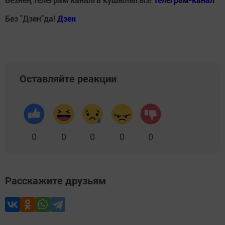
Без "Дзен"да!
Д
зен
Оставляйте реакции
0
0
0
0
0
Расскажите друзьям