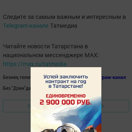
Следите за самым важным и интересным в
Telegram-канале
Татмедиа
Читайте новости Татарстана в
национальном мессенджере MАХ:
https://max.ru/tatmedia
Безнең телеграм каналга кушылыгыз!
Телеграм-канал
Без "Дзен"да!
Д
зен
Перейти на страницу новости