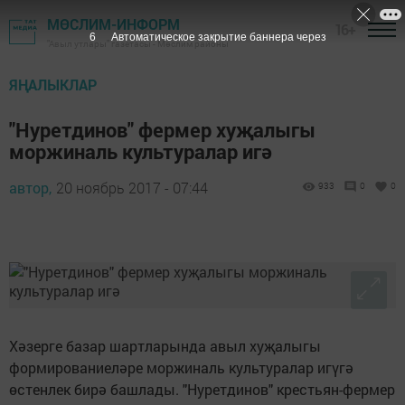
МӨСЛИМ-ИНФОРМ
16+
5
Автоматическое закрытие баннера через
"Авыл утлары" газетасы - Мөслим районы
ЯҢАЛЫКЛАР
"Нуретдинов" фермер хуҗалыгы
моржиналь культуралар игә
автор,
20 ноябрь 2017 - 07:44
933
0
0
Хәзерге базар шартларында авыл хуҗалыгы
формированиеләре моржиналь культуралар игүгә
өстенлек бирә башлады. "Нуретдинов" крестьян-фермер