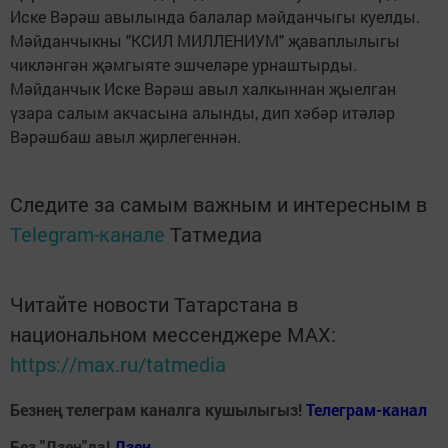
Иске Вәрәш авылында балалар мәйданчыгы куелды.
Мәйданчыкны "КСИЛ МИЛЛЕНИУМ" җаваплылыгы
чикләнгән җәмгыяте эшчеләре урнаштырды.
Мәйданчык Иске Вәрәш авыл халкыннан җыелган
үзара салым акчасына алынды, дип хәбәр итәләр
Вәрәшбаш авыл җирлегеннән.
Следите за самым важным и интересным в
Telegram-канале
Татмедиа
Читайте новости Татарстана в
национальном мессенджере MАХ:
https://max.ru/tatmedia
Безнең телеграм каналга кушылыгыз!
Телеграм-канал
Без "Дзен"да!
Д
зен