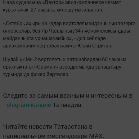
Һава судносына «Вектор» авиакомпаниясе хезмәт
күрсәтәчәк, 27 очышка килешү имзаланган.
«Октябрь ахырына кадәр вертолет мәйданчыгын төзергә
өлгерсәләр, без Яр Чаллының 34 нче комплексындагы
мәйданчыкта урнашачакбыз», - дип сөйләде
авиакомпаниянең төбәк вәкиле Юрий Стригин.
Шулай ук Ми-2 вертолетын автошәһәрдән 60 чакрым
ераклыктагы «Сарман» аэродромында урнаштыру
турында да фикер йөртәләр.
Следите за самым важным и интересным в
Telegram-канале
Татмедиа
Читайте новости Татарстана в
национальном мессенджере MАХ: