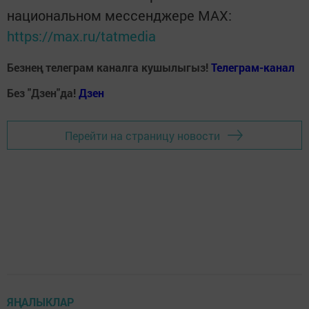
национальном мессенджере MАХ:
https://max.ru/tatmedia
Безнең телеграм каналга кушылыгыз!
Телеграм-канал
Без "Дзен"да!
Д
зен
Перейти на страницу новости
ЯҢАЛЫКЛАР