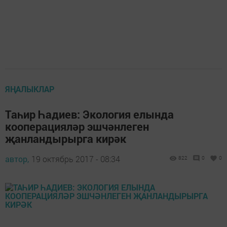
ЯҢАЛЫКЛАР
Таһир Һадиев: Экология елында
кооперацияләр эшчәнлеген
җанландырырга кирәк
автор,
19 октябрь 2017 - 08:34
822
0
0