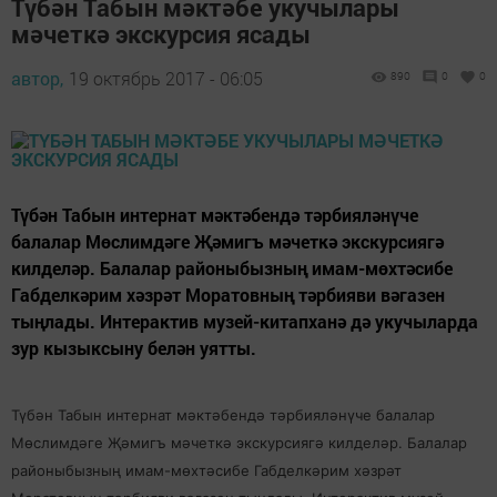
Түбән Табын мәктәбе укучылары
мәчеткә экскурсия ясады
автор,
19 октябрь 2017 - 06:05
890
0
0
Түбән Табын интернат мәктәбендә тәрбияләнүче
балалар Мөслимдәге Җәмигъ мәчеткә экскурсиягә
килделәр. Балалар районыбызның имам-мөхтәсибе
Габделкәрим хәзрәт Моратовның тәрбияви вәгазен
тыңлады. Интерактив музей-китапханә дә укучыларда
зур кызыксыну белән уятты.
Түбән Табын интернат мәктәбендә тәрбияләнүче балалар
Мөслимдәге Җәмигъ мәчеткә экскурсиягә килделәр. Балалар
районыбызның имам-мөхтәсибе Габделкәрим хәзрәт