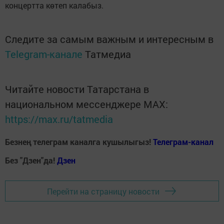
концертта көтеп калабыз.
Следите за самым важным и интересным в
Telegram-канале
Татмедиа
Читайте новости Татарстана в
национальном мессенджере MАХ:
https://max.ru/tatmedia
Безнең телеграм каналга кушылыгыз!
Телеграм-канал
Без "Дзен"да!
Д
зен
Перейти на страницу новости