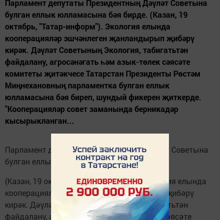
Парламент депутаты Президентның Дәүләт Советына
булган еллык юлламасына бәя бирде. (Казан, 19
октябрь, "Татар-информ"). Экология елында
кооперацияләр эшчәнлеген җанландырып җибәрү
кирәк. Дәүләт Советының Экология, табигатьтән
файдалану, агросәнәгать һәм азык-төлек сәясәте
комитеты җитәкчесе Татарстан Президенты Рөстәм
Миңнехановның парламентка булган еллык
юлламасына бәя биреп, шундый фикерен җиткерде.
"Кооперацияләр совет заманында берникадәр
кысырыкланган...
Парламент депутаты Президентның Дәүләт Советына
булган еллык юлламасына бәя бирде.
(Казан, 19 октябрь, "Татар-информ"). Экология елында
кооперацияләр эшчәнлеген җанландырып җибәрү
кирәк. Дәүләт Советының Экология, табигатьтән
файдалану, агросәнәгать һәм азык-төлек сәясәте