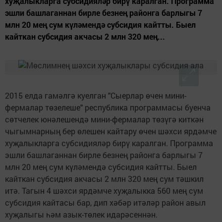
хуҗалыкларга субсидияләр бирү каралган. Программа
эшли башлаганнан бирле безнең районга барлыгы 7
млн 20 мең сум күләмендә субсидия кайтты. Быел
кайткан субсидия акчасы 2 млн 320 мең...
2015 елда гамәлгә куелган "Сыерлар өчен мини-
фермалар төзелеше" республика программасы буенча
сөтчелек юнәлешендә мини-фермалар төзүгә киткән
чыгымнарның бер өлешен кайтару өчен шәхси ярдәмче
хуҗалыкларга субсидияләр бирү каралган. Программа
эшли башлаганнан бирле безнең районга барлыгы 7
млн 20 мең сум күләмендә субсидия кайтты. Быел
кайткан субсидия акчасы 2 млн 320 мең сум тәшкил
итә. Тагын 4 шәхси ярдәмче хуҗалыкка 560 мең сум
субсидия кайтасы бар, дип хәбәр итәләр район авыл
хуҗалыгы һәм азык-төлек идарәсеннән.