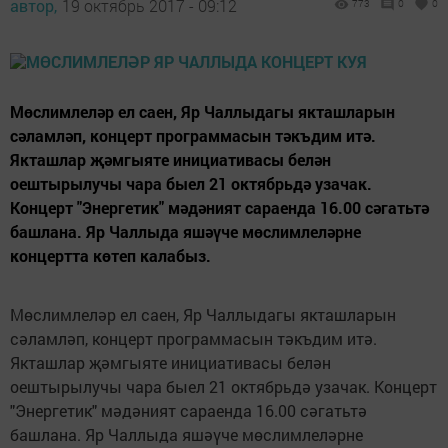
автор,
19 октябрь 2017 - 09:12
773
0
0
Мөслимлеләр ел саен, Яр Чаллыдагы якташларын
сәламләп, концерт программасын тәкъдим итә.
Якташлар җәмгыяте инициативасы белән
оештырылучы чара быел 21 октябрьдә узачак.
Концерт "Энергетик" мәдәният сараенда 16.00 сәгатьтә
башлана. Яр Чаллыда яшәүче мөслимлеләрне
концертта көтеп калабыз.
Мөслимлеләр ел саен, Яр Чаллыдагы якташларын
сәламләп, концерт программасын тәкъдим итә.
Якташлар җәмгыяте инициативасы белән
оештырылучы чара быел 21 октябрьдә узачак. Концерт
"Энергетик" мәдәният сараенда 16.00 сәгатьтә
башлана. Яр Чаллыда яшәүче мөслимлеләрне