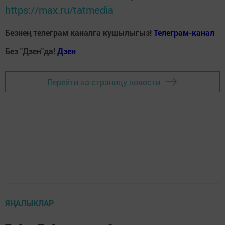
https://max.ru/tatmedia
Безнең телеграм каналга кушылыгыз!
Телеграм-канал
Без "Дзен"да!
Д
зен
Перейти на страницу новости
ЯҢАЛЫКЛАР