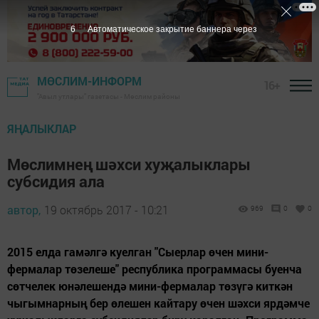
5
Автоматическое закрытие баннера через
МӨСЛИМ-ИНФОРМ
16+
"Авыл утлары" газетасы - Мөслим районы
ЯҢАЛЫКЛАР
Мөслимнең шәхси хуҗалыклары
субсидия ала
автор,
19 октябрь 2017 - 10:21
969
0
0
2015 елда гамәлгә куелган "Сыерлар өчен мини-
фермалар төзелеше" республика программасы буенча
сөтчелек юнәлешендә мини-фермалар төзүгә киткән
чыгымнарның бер өлешен кайтару өчен шәхси ярдәмче