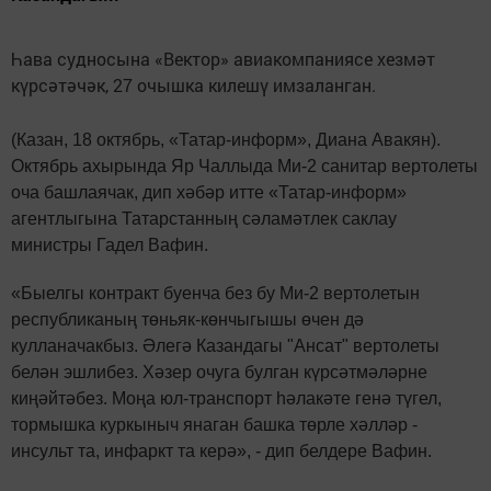
Һава судносына «Вектор» авиакомпаниясе хезмәт
күрсәтәчәк, 27 очышка килешү имзаланган.
(Казан, 18 октябрь, «Татар-информ», Диана Авакян).
Октябрь ахырында Яр Чаллыда Ми-2 санитар вертолеты
оча башлаячак, дип хәбәр итте «Татар-информ»
агентлыгына Татарстанның сәламәтлек саклау
министры Гадел Вафин.
«Быелгы контракт буенча без бу Ми-2 вертолетын
республиканың төньяк-көнчыгышы өчен дә
кулланачакбыз. Әлегә Казандагы "Ансат" вертолеты
белән эшлибез. Хәзер очуга булган күрсәтмәләрне
киңәйтәбез. Моңа юл-транспорт һәлакәте генә түгел,
тормышка куркыныч янаган башка төрле хәлләр -
инсульт та, инфаркт та керә», - дип белдере Вафин.