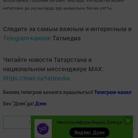
Моратовның тәрбияви вәгазен тыңлады. Интерактив музей-
китапханә дә укучыларда зур кызыксыну белән уятты.
Следите за самым важным и интересным в
Telegram-канале
Татмедиа
Читайте новости Татарстана в
национальном мессенджере MАХ:
https://max.ru/tatmedia
Безнең телеграм каналга кушылыгыз!
Телеграм-канал
Без "Дзен"да!
Д
зен
Перейти на страницу новости
Мөслим-информ Яндекс Дзенда
Яндекс Дзен