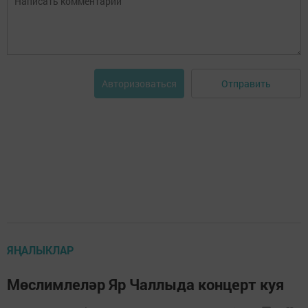
Отправить
Авторизоваться
ЯҢАЛЫКЛАР
Мөслимлеләр Яр Чаллыда концерт куя