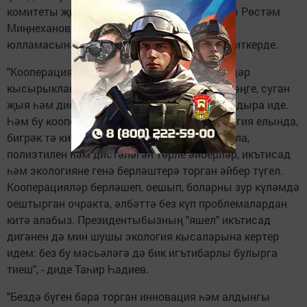
комитеты җитәкчесе Татарстан Президенты Рөстәм
Миңнехановның парламентка булган еллык
юлламасына бәя биреп, шундый фикерен җиткерде.
"Кооперацияләр совет заманында берникадәр
кысырыкланган булса да, чүпрәк, сөяк, бәрәңге, суган
җыя һәм дистәләгән әйберләрне үзе аша уздыра иде.
Һәм бу кооперацияләр бүгенге көндә, Экология елында,
бигрәк тә кирәк. Чөнки кәгазь, батарея, пыяла,
полиэтилен һәм дистәләгән төрле әйберләр, икътисад
һәм экологияне генә берләштерә торган әйбер түгел.
Кооперацияләр берләшеп, оешып, боларны зур күләмдә
оештырган очракта, әлбәттә без күп проблемалардан
китә алабыз. Президентыбызның "яшел" икътисад
дигәнен дә мин шушы экология кысаларына кертер
идем: без бу мәсьәләгә дә бик игътибарлы булырга
тиеш", - диде Таһир Һадиев.
"Бездә бүген бара торган инновация һәм алдынгы