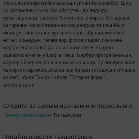
технологияләрнең без ахырын уйлап бетермибез. Шул
ук батареяны гына карыйк: утны да яндыра,
пультларны да эшләтә, бөтен җиргә кирәк. Без шушы
батареяны көче беткәннән соң каядыр ташлыйбыз
икән, ул табигатькә зур зыян сала. Шуның өчен без
өстәл, урындык, телевизор, фотоаппарат, гомумән,
нәрсә генә ясалса да, аның ничек итеп яңадан
эшкәртеләчәген уйларга тиеш. Һәрбер программаның,
һәрбер әйбернең башы һәм ахыры бар. Бу әйберне ясап
чыгарганнар икән, ахыры кая барып тоташуын уйларга
кирәк", - диде Таһир Һадиев "Татар-информ"
агентлыгына.
Следите за самым важным и интересным в
Telegram-канале
Татмедиа
Читайте новости Татарстана в