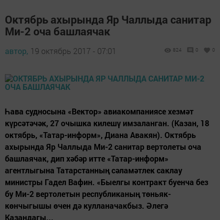
Октябрь ахырында Яр Чаллыда санитар
Ми-2 оча башлаячак
автор,
19 октябрь 2017 - 07:01
824
0
0
Һава судносына «Вектор» авиакомпаниясе хезмәт
күрсәтәчәк, 27 очышка килешү имзаланган. (Казан, 18
октябрь, «Татар-информ», Диана Авакян). Октябрь
ахырында Яр Чаллыда Ми-2 санитар вертолеты оча
башлаячак, дип хәбәр итте «Татар-информ»
агентлыгына Татарстанның сәламәтлек саклау
министры Гадел Вафин. «Быелгы контракт буенча без
бу Ми-2 вертолетын республиканың төньяк-
көнчыгышы өчен дә кулланачакбыз. Әлегә
Казандагы...