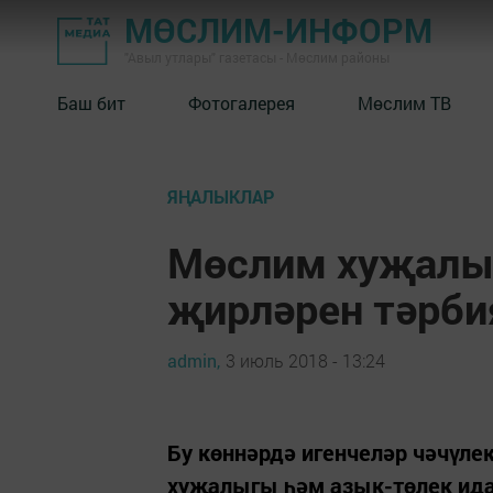
МӨСЛИМ-ИНФОРМ
"Авыл утлары" газетасы - Мөслим районы
Баш бит
Фотогалерея
Мөслим ТВ
ЯҢАЛЫКЛАР
Мөслим хуҗалы
җирләрен тәрби
admin,
3 июль 2018 - 13:24
Бу көннәрдә игенчеләр чәчүле
хуҗалыгы һәм азык-төлек ида