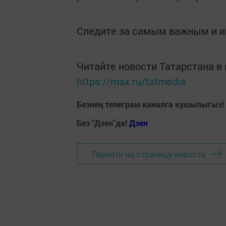
Следите за самым важным и 
Читайте новости Татарстана 
https://max.ru/tatmedia
Безнең телеграм каналга кушылыгыз!
Без "Дзен"да!
Д
зен
Перейти на страницу новости