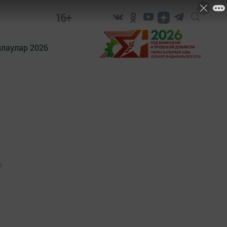
16+
лаулар 2026
0