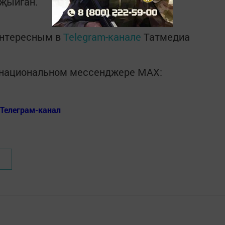
 җыйган.
интересным в
Telegram-канале
Татмедиа
в национальном мессенджере MАХ:
Телеграм-канал