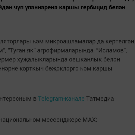
йдан чүп үләннәренә каршы гербицид белән
яторлары һәм микроашламалар да кертелгән
м”, “Туган як” агрофирмаларында, “Исламов”,
-фермер хуҗалыкларында оешканлык белән
еннәрне корткыч бөҗәкләргә һәм каршы
интересным в
Telegram-канале
Татмедиа
в национальном мессенджере MАХ: