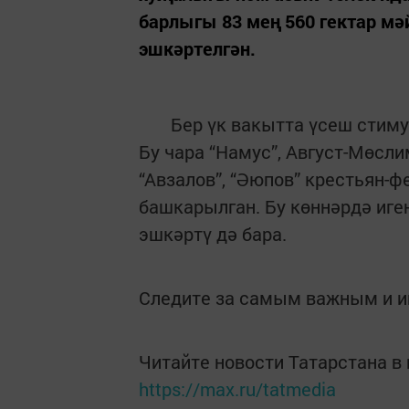
барлыгы 83 мең 560 гектар мә
эшкәртелгән.
Бер үк вакытта үсеш стимул
Бу чара “Намус”, Август-Мөсли
“Авзалов”, “Әюпов” крестьян
башкарылган. Бу көннәрдә иг
эшкәртү дә бара.
Следите за самым важным и 
Читайте новости Татарстана 
https://max.ru/tatmedia