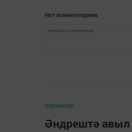
Нет комментариев
ЯҢАЛЫКЛАР
Әндрештә авыл 