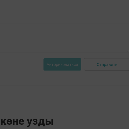
Отправить
Авторизоваться
көне узды