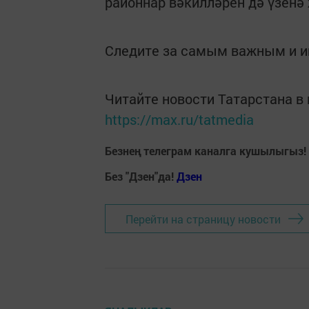
районнар вәкилләрен дә үзенә
Следите за самым важным и 
Читайте новости Татарстана 
https://max.ru/tatmedia
Безнең телеграм каналга кушылыгыз!
Без "Дзен"да!
Д
зен
Перейти на страницу новости