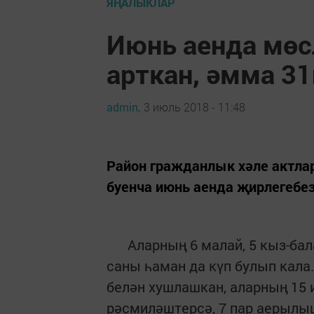
ЯҢАЛЫКЛАР
Июнь аенда мөс
арткан, әмма 31
admin,
3 июль 2018 - 11:48
Район гражданлык хәле актла
буенча июнь аенда җирлегебез
Аларның 6 малай, 5 кыз-бала
саны һаман да күп булып кала
белән хушлашкан, аларның 15 и
рәсмиләштерсә, 7 пар аерылы