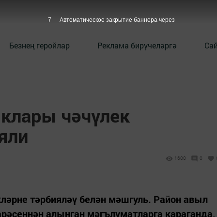
6
Автоматическое закрытие баннера через
Безнең геройлар
Реклама бирүчеләргә
Сай
клары чәчүлек
яли
1600
0
кләрне тәрбияләү белән мәшгуль. Район авыл
рәсеннән алынган мәгълүматларга караганда,