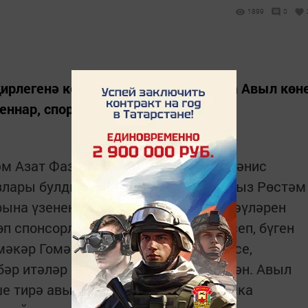
1899
0
җирлегенә керүче Әндреш авылында Авыл көн
еннар, спорт бәйгеләре үткәрелде.
 Азат Фазлыевлар, алып баручы Фәнис
лары булдылар. Шулай ук, якташыбыз Рөстәм
рына үзенең җырларын һәм тәбрикләүләрен
өп спонсорлыкны, Әндрештә туып үсеп, бүген
әкәр Гомәр Нәбиев һәм аның гаиләсе,
әбәр итәләр Октябрь авыл җирлегеннән. Авыл
ше тирә авылларны гына түгел, ә башка