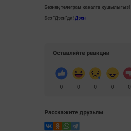
Безнең телеграм каналга кушылыгыз!
Без "Дзен"да!
Д
зен
Оставляйте реакции
0
0
0
0
0
Расскажите друзьям