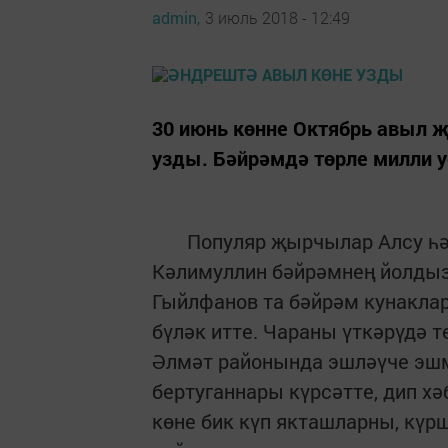
admin,
3 июль 2018 - 12:49
30 июнь көнне Октябрь авыл 
узды. Бәйрәмдә төрле милли у
Популяр җырчылар Алсу һәм
Кәлимуллин бәйрәмнең йолдыз
Гыйлфанов та бәйрәм кунакла
бүләк итте. Чараны үткәрүдә т
Әлмәт районында эшләүче эшм
бертуганнары күрсәтте, дип х
көне бик күп якташларны, күр