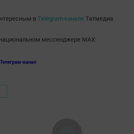
интересным в
Telegram-канале
Татмедиа
в национальном мессенджере MАХ:
Телеграм-канал