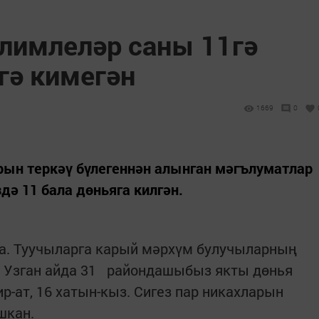
лимлеләр саны 11гә
гә кимегән
1669
0
рын теркәү бүлегеннән алынган мәгълуматлар
дә 11 бала дөньяга килгән.
. Туучыларга карый мәрхүм булучыларның
. Узган айда 31 райондашыбыз якты дөнья
р-ат, 16 хатын-кыз. Сигез пар никахларын
шкан.