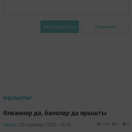
Отправить
Авторизоваться
ЯҢАЛЫКЛАР
Өлкәннәр дә, балалар да ярышты
admin,
29 гыйнвар 2020 - 18:26
1188
0
0