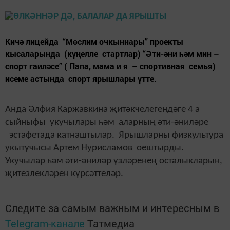
Кичә лицейда “Мөслим очкыннары” проекты
кысаларында (күңелле стартлар) “Әти-әни һәм мин –
спорт гаиләсе” ( Папа, мама и я – спортивная семья)
исеме астында спорт ярышлары үтте.
Анда Әлфия Каржавкина җитәкчелегендәге 4 а
сыйныфы укучылары һәм аларның әти-әниләре
эстафетада катнаштылар. Ярышларны физкультура
укытучысы Артем Нурисламов оештырды.
Укучылар һәм әти-әниләр үзләренең осталыкларын,
җитезлекләрен күрсәттеләр.
Следите за самым важным и интересным в
Telegram-канале
Татмедиа