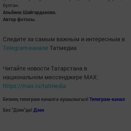
булган.
Альбина Шәйгәрданова.
Автор фотосы.
Следите за самым важным и интересным в
Telegram-канале
Татмедиа
Читайте новости Татарстана в
национальном мессенджере MАХ:
https://max.ru/tatmedia
Безнең телеграм каналга кушылыгыз!
Телеграм-канал
Без "Дзен"да!
Д
зен