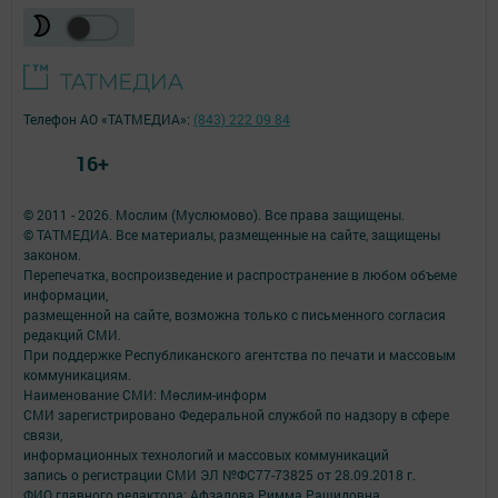
Телефон АО «ТАТМЕДИА»:
(843) 222 09 84
16+
© 2011 - 2026. Мослим (Муслюмово). Все права защищены.
© ТАТМЕДИА. Все материалы, размещенные на сайте, защищены
законом.
Перепечатка, воспроизведение и распространение в любом объеме
информации,
размещенной на сайте, возможна только с письменного согласия
редакций СМИ.
При поддержке Республиканского агентства по печати и массовым
коммуникациям.
Наименование СМИ: Мөслим-информ
СМИ зарегистрировано Федеральной службой по надзору в сфере
связи,
информационных технологий и массовых коммуникаций
запись о регистрации СМИ ЭЛ №ФС77-73825 от 28.09.2018 г.
ФИО главного редактора: Афзалова Римма Рашидовна