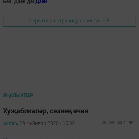
Без "Дзен"да!
Д
зен
Перейти на страницу новости
ЯҢАЛЫКЛАР
Хуҗабикәләр, сезнең өчен
admin,
29 гыйнвар 2020 - 16:32
1260
0
1