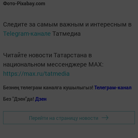
Фото-Pixabay.com
Следите за самым важным и интересным в
Telegram-канале
Татмедиа
Читайте новости Татарстана в
национальном мессенджере MАХ:
https://max.ru/tatmedia
Безнең телеграм каналга кушылыгыз!
Телеграм-канал
Без "Дзен"да!
Д
зен
Перейти на страницу новости