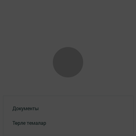
Документы
Төрле темалар