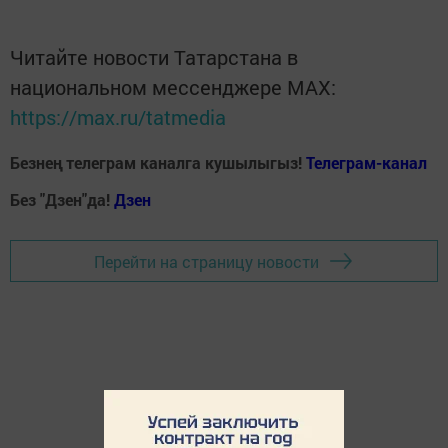
Читайте новости Татарстана в
национальном мессенджере MАХ:
https://max.ru/tatmedia
Безнең телеграм каналга кушылыгыз!
Телеграм-канал
Без "Дзен"да!
Д
зен
Перейти на страницу новости