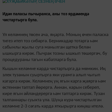
Идән паласы пычыранса, аны тоз ярдәмендә
чистартырга була.
Ул келәмнең төсен ача, яңарта. Моның өчен паласка
тигез итеп тоз сибәргә. Берникадәр тотарга һәм
сабынлы җылы суга манылган щетка белән
ышкырга кирәк. Пычрак тозны ышкып төшергәч, бу
процедураны тагын кабатларга була.
Кышын келәмне карда чистартырга да мөмкин. Иң
элек тузанын суыртырга яки урамга алып чыгып
кагарга кирәк. Келәмнең уң ягын карга җәяргә һәм
өстеннән таптап йөрергә. Аннан, карын себереп,
кире ягын әйләндерергә һәм таптарга кирәк. Тузан
талпаннары суыкта үлә. Шуңа күрә чистартылган
келәмне 2-3 сәгать карда яткырырга киңәш ителә.