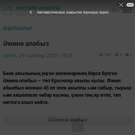
МӨСЛИМ-ИНФОРМ
16+
5
Автоматическое закрытие баннера через
"Авыл утлары" газетасы - Мөслим районы
ЯҢАЛЫКЛАР
Әминә апабыз
admin,
29 гыйнвар 2020 - 19:26
1567
0
0
Баек авылының уңган киленнәренең берсе булган
Әминә апабыз – төп Краснояр авылы кызы. Фәнис
абыебыз моннан 45 ел элек акыллы һәм сабыр, тырыш
һәм кешелекле чибәр кызны, үзенә тиң яр итеп, төп
нигезгә алып кайта.