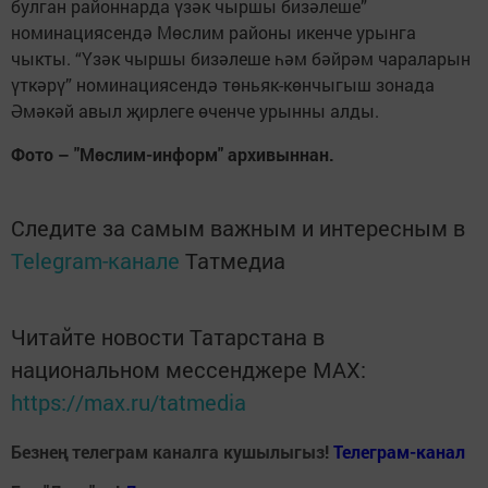
булган районнарда үзәк чыршы бизәлеше”
номинациясендә Мөслим районы икенче урынга
чыкты. “Үзәк чыршы бизәлеше һәм бәйрәм чараларын
үткәрү” номинациясендә төньяк-көнчыгыш зонада
Әмәкәй авыл җирлеге өченче урынны алды.
Фото – "Мөслим-информ" архивыннан.
Следите за самым важным и интересным в
Telegram-канале
Татмедиа
Читайте новости Татарстана в
национальном мессенджере MАХ:
https://max.ru/tatmedia
Безнең телеграм каналга кушылыгыз!
Телеграм-канал