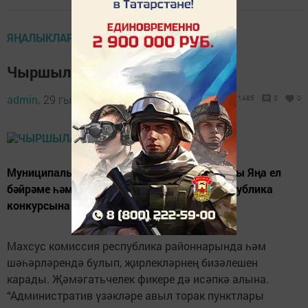
ЯҢАЛЫКЛАР
Чыршыларыбыз матур
admin,
29 гыйнвар 2020 - 17:27
1485
0
0
Муниципаль берәмлекләр арасында иң яхшы Яңа ел
бәйрәме һәм бәйрәмчә бизәлеш буенча республика
конкурсына йомгак ясалды.
Махсус комиссия республика районнарында һәм
шәһәрләрендә булып, җирлекләрнең бизәлешен
карады. Җәмәгатьчелек фикере дә исәпкә алына.
“Административ үзәкләре авыл торак пунктлары