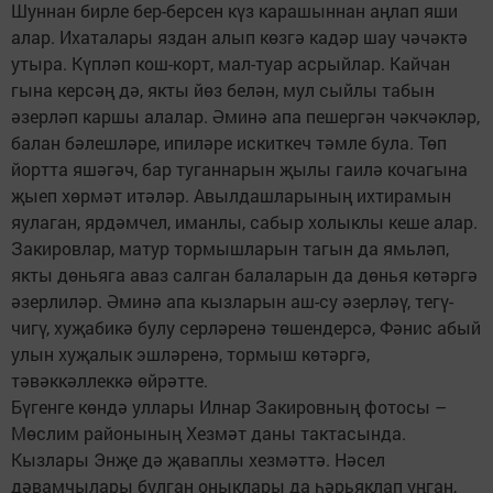
Шуннан бирле бер-берсен күз карашыннан аңлап яши
алар. Ихаталары яздан алып көзгә кадәр шау чәчәктә
утыра. Күпләп кош-корт, мал-туар асрыйлар. Кайчан
гына керсәң дә, якты йөз белән, мул сыйлы табын
әзерләп каршы алалар. Әминә апа пешергән чәкчәкләр,
балан бәлешләре, ипиләре искиткеч тәмле була. Төп
йортта яшәгәч, бар туганнарын җылы гаилә кочагына
җыеп хөрмәт итәләр. Авылдашларының ихтирамын
яулаган, ярдәмчел, иманлы, сабыр холыклы кеше алар.
Закировлар, матур тормышларын тагын да ямьләп,
якты дөньяга аваз салган балаларын да дөнья көтәргә
әзерлиләр. Әминә апа кызларын аш-су әзерләү, тегү-
чигү, хуҗабикә булу серләренә төшендерсә, Фәнис абый
улын хуҗалык эшләренә, тормыш көтәргә,
тәвәккәллеккә өйрәтте.
Бүгенге көндә уллары Илнар Закировның фотосы –
Мөслим районының Хезмәт даны тактасында.
Кызлары Энҗе дә җаваплы хезмәттә. Нәсел
дәвамчылары булган оныклары да һәрьяклап уңган,