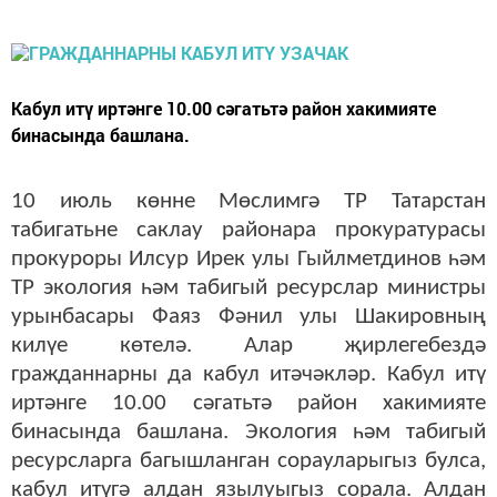
Кабул итү иртәнге 10.00 сәгатьтә район хакимияте
бинасында башлана.
10 июль көнне Мөслимгә ТР Татарстан
табигатьне саклау районара прокуратурасы
прокуроры Илсур Ирек улы Гыйлметдинов һәм
ТР экология һәм табигый ресурслар министры
урынбасары Фаяз Фәнил улы Шакировның
килүе көтелә. Алар җирлегебездә
гражданнарны да кабул итәчәкләр. Кабул итү
иртәнге 10.00 сәгатьтә район хакимияте
бинасында башлана. Экология һәм табигый
ресурсларга багышланган сорауларыгыз булса,
кабул итүгә алдан язылуыгыз сорала. Алдан