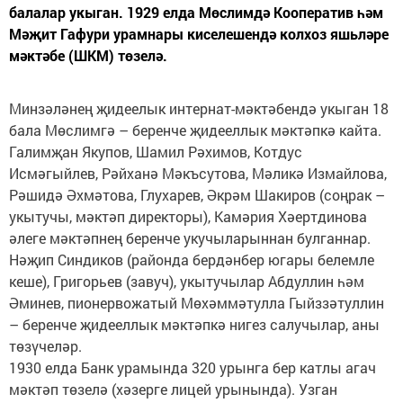
балалар укыган. 1929 елда Мөслимдә Кооператив һәм
Мәҗит Гафури урамнары киселешендә колхоз яшьләре
мәктәбе (ШКМ) төзелә.
Минзәләнең җидеелык интернат-мәктәбендә укыган 18
бала Мөслимгә – беренче җидееллык мәктәпкә кайта.
Галимҗан Якупов, Шамил Рәхимов, Котдус
Исмәгыйлев, Рәйханә Мәкъсутова, Мәликә Измайлова,
Рәшидә Әхмәтова, Глухарев, Әкрәм Шакиров (соңрак –
укытучы, мәктәп директоры), Камәрия Хәертдинова
әлеге мәктәпнең беренче укучыларыннан булганнар.
Нәҗип Синдиков (районда бердәнбер югары белемле
кеше), Григорьев (завуч), укытучылар Абдуллин һәм
Әминев, пионервожатый Мөхәммәтулла Гыйззәтуллин
– беренче җидееллык мәктәпкә нигез салучылар, аны
төзүчеләр.
1930 елда Банк урамында 320 урынга бер катлы агач
мәктәп төзелә (хәзерге лицей урынында). Узган