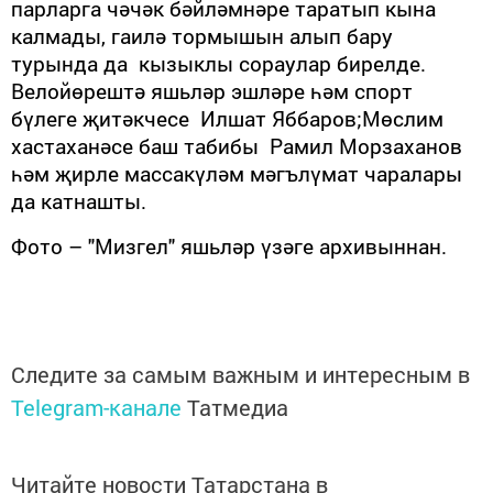
парларга чәчәк бәйләмнәре таратып кына
калмады, гаилә тормышын алып бару
турында да кызыклы сораулар бирелде.
Велойөрештә яшьләр эшләре һәм спорт
бүлеге җитәкчесе Илшат Яббаров;Мөслим
хастаханәсе баш табибы Рамил Морзаханов
һәм җирле массакүләм мәгълүмат чаралары
да катнашты.
Фото – "Мизгел" яшьләр үзәге архивыннан.
Следите за самым важным и интересным в
Telegram-канале
Татмедиа
Читайте новости Татарстана в