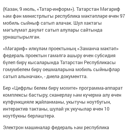
(Казан, 9 июль, «Татар-информ»). Татарстан Мәгариф
һәм фән министрлыгы республика мәктәпләре өчен 97
мобиль сыйныф сатып алачак. Шул хактагы
мәгълүмат дәүләт сатып алулары сайтында
урнаштырылган.
«Мәгариф» илкүләм проектының «Заманча мәктәп»
федераль проектын гамәлгә ашыру өчен субсидия
бүлеп бирү кысаларында Татарстан Республикасы
гомумбелем бирү оешмаларына мобиль сыйныфлар
сатып алыначак», - диелә документта.
Бер «Цифрлы белем бирү мохите» программа-аппарат
комплексы бастыру, сканерлау һәм күчермә алу өчен
күпфункцияле җайланманы, укытучы ноутбугын,
интерактив тактаны, шулай ук укучылар өчен 10
ноутбукны берләштерә.
Электрон машиналар федераль һәм республика