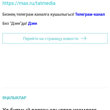
https://max.ru/tatmedia
Безнең телеграм каналга кушылыгыз!
Телеграм-канал
Без "Дзен"да!
Д
зен
Перейти на страницу новости
ЯҢАЛЫКЛАР
Ут булмый торган авыллар исемлеге