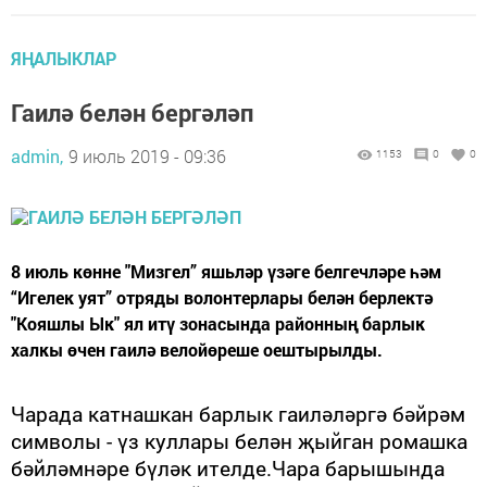
ЯҢАЛЫКЛАР
Гаилә белән бергәләп
admin,
9 июль 2019 - 09:36
1153
0
0
8 июль көнне "Мизгел” яшьләр үзәге белгечләре һәм
“Игелек уят” отряды волонтерлары белән берлектә
"Кояшлы Ык" ял итү зонасында районның барлык
халкы өчен гаилә велойөреше оештырылды.
Ч
арада катнашкан барлык гаиләләргә бәйрәм
символы - үз куллары белән җыйган ромашка
бәйләмнәре бүләк ит
елде.Чара барышында