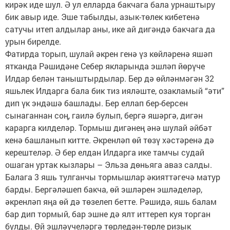
кирәк иде шул. Ә ул елларда бакчага бала урнаштыру
бик авыр иде. Эше табылды, азык-төлек кибетенә
сатучы итеп алдылар аны, ике ай дигәндә бакчага да
урын бирелде.
Фатирда торып, шулай әкрен генә үз көйләренә яшәп
ятканда Рәшидәне Себер якларында эшләп йөрүче
Илдар белән таныштырдылар. Бер дә өйләнмәгән 32
яшьлек Илдарга бала бик тиз ияләште, озакламый “әти”
дип үк эндәшә башлады. Бер еллап бер-берсен
сынаганнан соң, гаилә булып, бергә яшәргә, дигән
карарга килделәр. Тормыш дигәнең әнә шулай әйбәт
кенә башланып китте. Әкренләп өй төзү хәстәренә дә
керештеләр. Ә бер елдан Илдарга ике тамчы судай
ошаган уртак кызлары – Эльза дөньяга аваз салды.
Балага 3 яшь тулганчы тормышлар әкияттәгечә матур
барды. Бергәләшеп бакча, өй эшләрен эшләделәр,
әкренләп яңа өй дә төзелеп бетте. Рәшидә, яшь балам
бар дип тормый, бар эшне дә ялт иттереп куя торган
булды. Өй эшләүчеләргә төрледән-төрле ризык