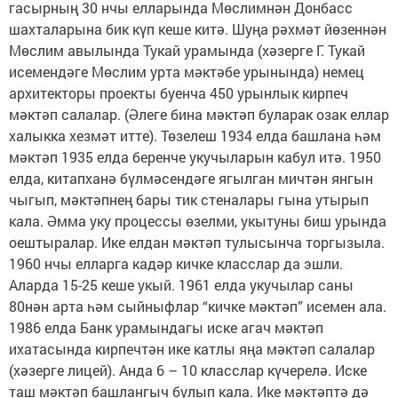
гасырның 30 нчы елларында Мөслимнән Донбасс
шахталарына бик күп кеше китә. Шуңа рәхмәт йөзеннән
Мөслим авылында Тукай урамында (хәзерге Г. Тукай
исемендәге Мөслим урта мәктәбе урынында) немец
архитекторы проекты буенча 450 урынлык кирпеч
мәктәп салалар. (Әлеге бина мәктәп буларак озак еллар
халыкка хезмәт итте). Төзелеш 1934 елда башлана һәм
мәктәп 1935 елда беренче укучыларын кабул итә. 1950
елда, китапханә бүлмәсендәге ягылган мичтән янгын
чыгып, мәктәпнең бары тик стеналары гына утырып
кала. Әмма уку процессы өзелми, укытуны биш урында
оештыралар. Ике елдан мәктәп тулысынча торгызыла.
1960 нчы елларга кадәр кичке класслар да эшли.
Аларда 15-25 кеше укый. 1961 елда укучылар саны
80нән арта һәм сыйныфлар “кичке мәктәп” исемен ала.
1986 елда Банк урамындагы иске агач мәктәп
ихатасында кирпечтән ике катлы яңа мәктәп салалар
(хәзерге лицей). Анда 6 – 10 класслар күчерелә. Иске
таш мәктәп башлангыч булып кала. Ике мәктәптә дә