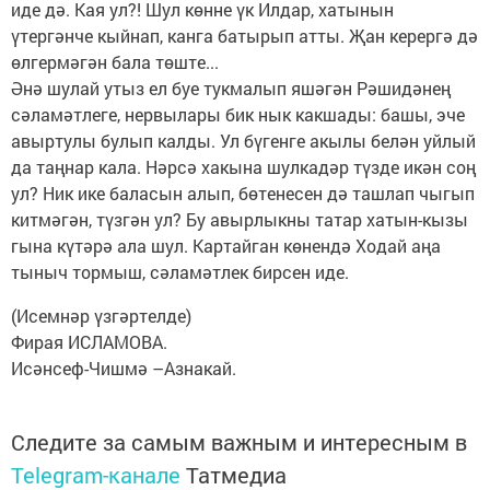
иде дә. Кая ул?! Шул көнне үк Илдар, хатынын
үтергәнче кыйнап, канга батырып атты. Җан керергә дә
өлгермәгән бала төште...
Әнә шулай утыз ел буе тукмалып яшәгән Рәшидәнең
сәламәтлеге, нервылары бик нык какшады: башы, эче
авыртулы булып калды. Ул бүгенге акылы белән уйлый
да таңнар кала. Нәрсә хакына шулкадәр түзде икән соң
ул? Ник ике баласын алып, бөтенесен дә ташлап чыгып
китмәгән, түзгән ул? Бу авырлыкны татар хатын-кызы
гына күтәрә ала шул. Картайган көнендә Ходай аңа
тыныч тормыш, сәламәтлек бирсен иде.
(Исемнәр үзгәртелде)
Фирая ИСЛАМОВА.
Исәнсеф-Чишмә –Азнакай.
Следите за самым важным и интересным в
Telegram-канале
Татмедиа