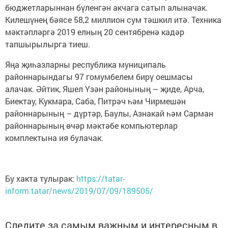
бюджетларыннан бүленгән акчага сатып алыначак.
Килешүнең бәясе 58,2 миллион сум тәшкил итә. Техника
мәктәпләргә 2019 елның 20 сентябренә кадәр
тапшырылырга тиеш.
Яңа җиһазларны республика муниципаль
районнарындагы 97 гомумбелем бирү оешмасы
алачак. Әйтик, Яшел Үзән районының – җиде, Арча,
Биектау, Кукмара, Саба, Питрәч һәм Чирмешән
районнарының – дүртәр, Баулы, Азнакай һәм Сарман
районнарының өчәр мәктәбе компьютерлар
комплектына ия булачак.
Бу хакта тулырак:
https://tatar-
inform.tatar/news/2019/07/09/189505/
Следите за самым важным и интересным в