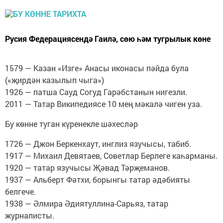
Русия Федерациясендә Гаилә, сөю һәм тугрылык көне
1579 — Казан «Изге» Анасы иконасы пәйда була
(«җирдән казылып чыга»)
1926 — патша Сауд Согуд Гарәбстанын нигезли.
2011 — Татар Википедиясе 10 мең мәкалә чиген уза.
Бу көнне туган күренекле шәхесләр
1726 — Джон Беркенхаут, инглиз язучысы, табиб.
1917 — Михаил Девятаев, Советлар Берлеге каһарманы.
1920 — татар язучысы Җәвад Тәрҗеманов.
1937 — Альберт Фәтхи, борынгы татар әдәбияты
белгече.
1938 — Әлмира Әдиятуллина-Сарьяз, татар
журналисты.