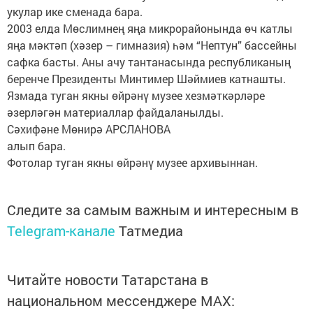
укулар ике сменада бара.
2003 елда Мөслимнең яңа микрорайонында өч катлы
яңа мәктәп (хәзер – гимназия) һәм “Нептун” бассейны
сафка басты. Аны ачу тантанасында республиканың
беренче Президенты Минтимер Шәймиев катнашты.
Язмада туган якны өйрәнү музее хезмәткәрләре
әзерләгән материаллар файдаланылды.
Сәхифәне Мөнирә АРСЛАНОВА
алып бара.
Фотолар туган якны өйрәнү музее архивыннан.
Следите за самым важным и интересным в
Telegram-канале
Татмедиа
Читайте новости Татарстана в
национальном мессенджере MАХ: