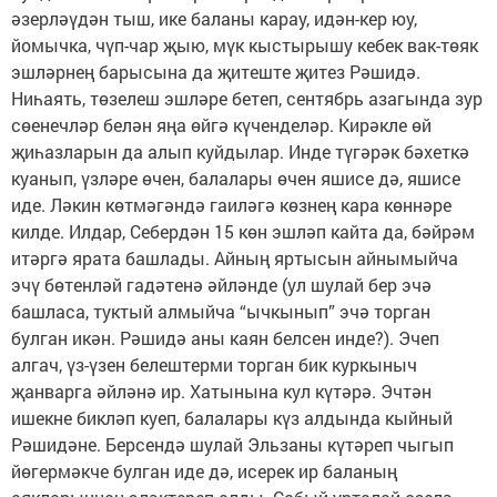
әзерләүдән тыш, ике баланы карау, идән-кер юу,
йомычка, чүп-чар җыю, мүк кыстырышу кебек вак-төяк
эшләрнең барысына да җитеште җитез Рәшидә.
Ниһаять, төзелеш эшләре бетеп, сентябрь азагында зур
сөенечләр белән яңа өйгә күченделәр. Кирәкле өй
җиһазларын да алып куйдылар. Инде түгәрәк бәхеткә
куанып, үзләре өчен, балалары өчен яшисе дә, яшисе
иде. Ләкин көтмәгәндә гаиләгә көзнең кара көннәре
килде. Илдар, Себердән 15 көн эшләп кайта да, бәйрәм
итәргә ярата башлады. Айның яртысын айнымыйча
эчү бөтенләй гадәтенә әйләнде (ул шулай бер эчә
башласа, туктый алмыйча “ычкынып” эчә торган
булган икән. Рәшидә аны каян белсен инде?). Эчеп
алгач, үз-үзен белештерми торган бик куркыныч
җанварга әйләнә ир. Хатынына кул күтәрә. Эчтән
ишекне бикләп куеп, балалары күз алдында кыйный
Рәшидәне. Берсендә шулай Эльзаны күтәреп чыгып
йөгермәкче булган иде дә, исерек ир баланың