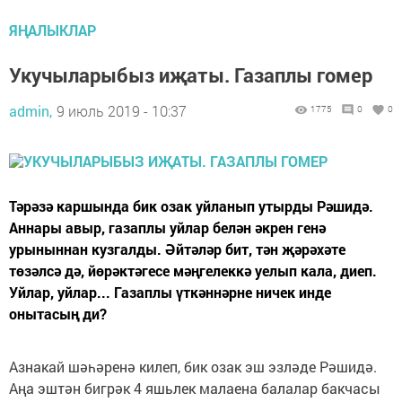
ЯҢАЛЫКЛАР
Укучыларыбыз иҗаты. Газаплы гомер
admin,
9 июль 2019 - 10:37
1775
0
0
Тәрәзә каршында бик озак уйланып утырды Рәшидә.
Аннары авыр, газаплы уйлар белән әкрен генә
урыныннан кузгалды. Әйтәләр бит, тән җәрәхәте
төзәлсә дә, йөрәктәгесе мәңгелеккә уелып кала, диеп.
Уйлар, уйлар... Газаплы үткәннәрне ничек инде
онытасың ди?
Азнакай шәһәренә килеп, бик озак эш эзләде Рәшидә.
Аңа эштән бигрәк 4 яшьлек малаена балалар бакчасы