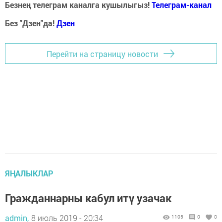
Безнең телеграм каналга кушылыгыз!
Телеграм-канал
Без "Дзен"да!
Д
зен
Перейти на страницу новости
ЯҢАЛЫКЛАР
Гражданнарны кабул итү узачак
admin,
8 июль 2019 - 20:34
1105
0
0