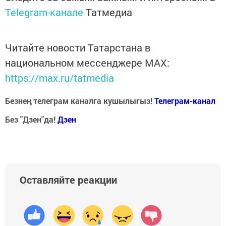
Telegram-канале
Татмедиа
Читайте новости Татарстана в
национальном мессенджере MАХ:
https://max.ru/tatmedia
Безнең телеграм каналга кушылыгыз!
Телеграм-канал
Без "Дзен"да!
Д
зен
Оставляйте реакции