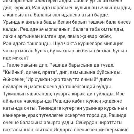
аякларыннан эләктереп алды. Сабый урталай өзелә
дип, куркып, Рәшидә нарасыен кулыннан ычкындырды,
ә кансыз ата баланы зал идәненә атып бәрде.
Урындык аягына башы белән барып төшкән бала өнсез
калды. Рәшидә ачыргаланып, балага таба омтылды,
ләкин артыннан килгән ире, явыз җанвар кебек,
Рәшидәгә ташланды. Шул чакта күршеләре милиция
чакыртмаган булса, бу мәхшәр ни белән беткән булыр
иде микән?
...Гаилә хакына дип, Рәшидә барысына да түзде.
“Кыйный, димәк, ярата”, дип, язмышына буйсынды.
Әбисенең “Ир суккан җир тәмугта янмый” дигән
сүзләренең мәгънәсенә дә төшенгәндәй булды.
Тукмалып яшәсәң дә, түзәргә кирәк, дип уйлады. Ире
айныган чакларында Рәшидә кабат күкнең җиденче
катында очты. Тәнендәге күгәргән урыннар куркыныч
көннәрнең ерак түгеллеген искәртеп торса да, Рәшидә
өченче баласына авырга узды. Себердән чираттагы
вахтасыннан кайткан Илдарга сөенчесен җиткермәкче