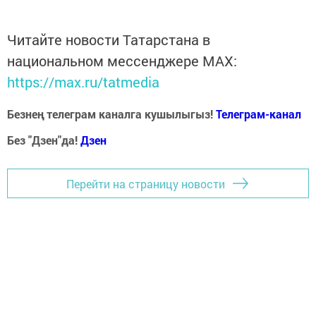
Читайте новости Татарстана в
национальном мессенджере MАХ:
https://max.ru/tatmedia
Безнең телеграм каналга кушылыгыз!
Телеграм-канал
Без "Дзен"да!
Д
зен
Перейти на страницу новости