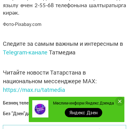
язылу өчен 2-55-68 телефонына шалтыратырга
кирәк.
Фото-Pixabay.com
Следите за самым важным и интересным в
Telegram-канале
Татмедиа
Читайте новости Татарстана в
национальном мессенджере MАХ:
https://max.ru/tatmedia
Безнең телеграм каналга кушылыгыз!
Телеграм-канал
Мөслим-информ Яндекс Дзенда
Яндекс Дзен
Без "Дзен"да!
Д
зен