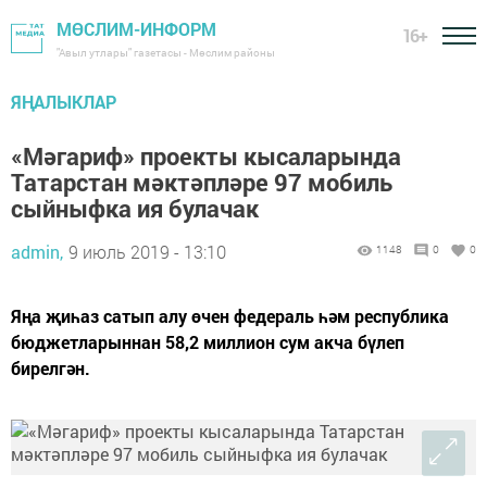
МӨСЛИМ-ИНФОРМ
16+
"Авыл утлары" газетасы - Мөслим районы
ЯҢАЛЫКЛАР
«Мәгариф» проекты кысаларында
Татарстан мәктәпләре 97 мобиль
сыйныфка ия булачак
admin,
9 июль 2019 - 13:10
1148
0
0
Яңа җиһаз сатып алу өчен федераль һәм республика
бюджетларыннан 58,2 миллион сум акча бүлеп
бирелгән.