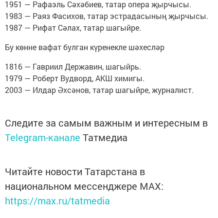
1951 — Рафаэль Сәхәбиев, татар опера җырчысы.
1983 — Раяз Фасихов, татар эстрадасының җырчысы.
1987 — Рифат Сәлах, татар шагыйре.
Бу көнне вафат булган күренекле шәхесләр
1816 — Гавриил Державин, шагыйрь.
1979 — Роберт Вудворд, АКШ химигы.
2003 — Илдар Әхсәнов, татар шагыйре, журналист.
Следите за самым важным и интересным в
Telegram-канале
Татмедиа
Читайте новости Татарстана в
национальном мессенджере MАХ:
https://max.ru/tatmedia