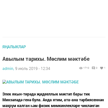
ЯҢАЛЫКЛАР
Авылым тарихы. Мөслим мәктәбе
admin,
9 июль 2019 - 12:34
1710
0
1
Элек якын-тирәдә җидееллык мәктәп бары тик
Минзәләдә генә була. Анда ятим, ата-ана тәрбиясеннән
мәхрүм калган һәм физик мөмкинлекләре чикләнгән