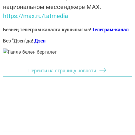
национальном мессенджере MАХ:
https://max.ru/tatmedia
Безнең телеграм каналга кушылыгыз!
Телеграм-канал
Без "Дзен"да!
Д
зен
Перейти на страницу новости