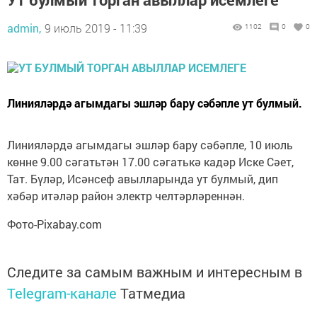
admin,
9 июль 2019 - 11:39
1102
0
0
Линияләрдә агымдагы эшләр бару сәбәпле ут булмый.
Линияләрдә агымдагы эшләр бару сәбәпле, 10 июль
көнне 9.00 сәгатьтән 17.00 сәгатькә кадәр Иске Сәет,
Тат. Бүләр, Исәнсеф авылларында ут булмый, дип
хәбәр итәләр район электр челтәрләреннән.
Фото-Pixabay.com
Следите за самым важным и интересным в
Telegram-канале
Татмедиа