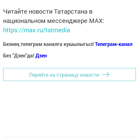
Читайте новости Татарстана в
национальном мессенджере MАХ:
https://max.ru/tatmedia
Безнең телеграм каналга кушылыгыз!
Телеграм-канал
Без "Дзен"да!
Д
зен
Перейти на страницу новости