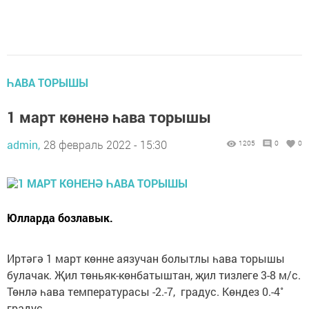
ҺАВА ТОРЫШЫ
1 март көненә һава торышы
admin,
28 февраль 2022 - 15:30
1205
0
0
Юлларда бозлавык.
Иртәгә 1 март көнне аязучан болытлы һава торышы
булачак. Җил төньяк-көнбатыштан, җил тизлеге 3-8 м/с.
Төнлә һава температурасы -2.-7, градус. Көндез 0.-4˚
градус.