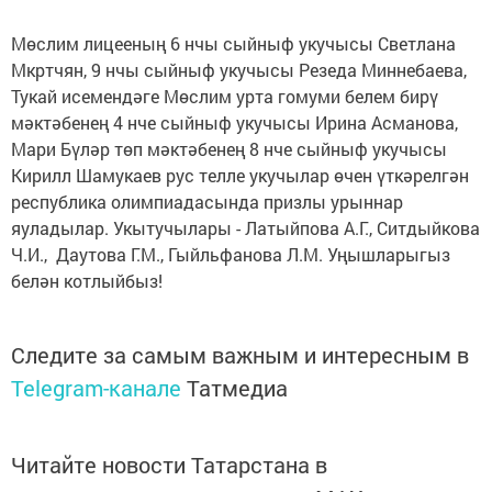
Мөслим лицееның 6 нчы сыйныф укучысы Светлана
Мкртчян, 9 нчы сыйныф укучысы Резеда Миннебаева,
Тукай исемендәге Мөслим урта гомуми белем бирү
мәктәбенең 4 нче сыйныф укучысы Ирина Асманова,
Мари Бүләр төп мәктәбенең 8 нче сыйныф укучысы
Кирилл Шамукаев рус телле укучылар өчен үткәрелгән
республика олимпиадасында призлы урыннар
яуладылар. Укытучылары - Латыйпова А.Г., Ситдыйкова
Ч.И., Даутова Г.М., Гыйльфанова Л.М. Уңышларыгыз
белән котлыйбыз!
Следите за самым важным и интересным в
Telegram-канале
Татмедиа
Читайте новости Татарстана в