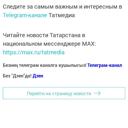
Следите за самым важным и интересным в
Telegram-канале
Татмедиа
Читайте новости Татарстана в
национальном мессенджере MАХ:
https://max.ru/tatmedia
Безнең телеграм каналга кушылыгыз!
Телеграм-канал
Без "Дзен"да!
Д
зен
Перейти на страницу новости