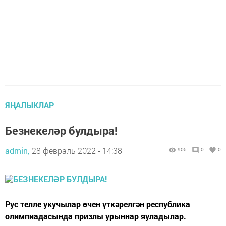
ЯҢАЛЫКЛАР
Безнекеләр булдыра!
admin,
28 февраль 2022 - 14:38
905
0
0
Рус телле укучылар өчен үткәрелгән республика
олимпиадасында призлы урыннар яуладылар.