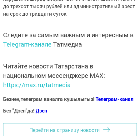
до трехсот тысяч рублей или административный арест
на срок до тридцати суток.
Следите за самым важным и интересным в
Telegram-канале
Татмедиа
Читайте новости Татарстана в
национальном мессенджере MАХ:
https://max.ru/tatmedia
Безнең телеграм каналга кушылыгыз!
Телеграм-канал
Без "Дзен"да!
Д
зен
Перейти на страницу новости