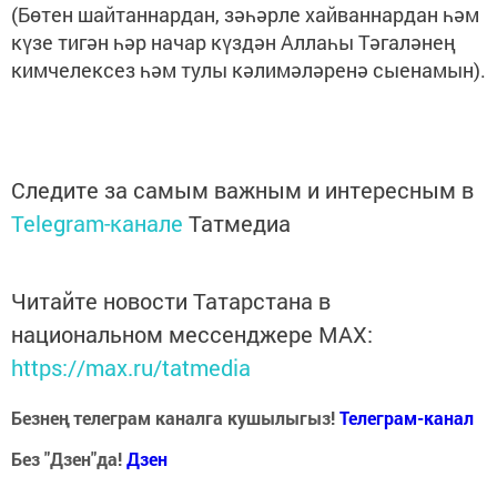
(Бөтен шайтаннардан, зәһәрле хайваннардан һәм
күзе тигән һәр начар күздән Аллаһы Тәгаләнең
кимчелексез һәм тулы кәлимәләренә сыенамын).
Следите за самым важным и интересным в
Telegram-канале
Татмедиа
Читайте новости Татарстана в
национальном мессенджере MАХ:
https://max.ru/tatmedia
Безнең телеграм каналга кушылыгыз!
Телеграм-канал
Без "Дзен"да!
Д
зен