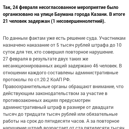
Так, 24 февраля несогласованное мероприятие было
организовано на улице Баумана города Казани. В итоге
21 человек задержан (1 несовершеннолетний).
По данным фактам уже есть решение суда. Участникам
назначено наказание от 5 тысяч рублей штрафа до 10
суток для тех, кто совершил повторное нарушение.
27 февраля в результате двух таких же
несанкционированных акций задержано 46 человек. В
отношении каждого составлены административные
протоколы по ст.20.2 КоАП РФ.
Правоохранительные органы обращают внимание, что
действующим законодательством за участие в
противозаконных акциях предусмотрен
административный штраф в размере от двадцати
тысяч до тридцати тысяч рублей или обязательные
работы на срок до пятидесяти часов. А за повторное
нарушение штраф возрастает от ста пятидесяти тысяч