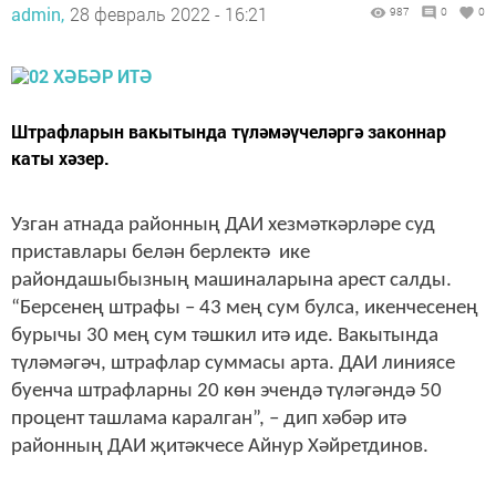
admin,
28 февраль 2022 - 16:21
987
0
0
Штрафларын вакытында түләмәүчеләргә законнар
каты хәзер.
Узган атнада районның ДАИ хезмәткәрләре суд
приставлары белән берлектә ике
райондашыбызның машиналарына арест салды.
“Берсенең штрафы – 43 мең сум булса, икенчесенең
бурычы 30 мең сум тәшкил итә иде. Вакытында
түләмәгәч, штрафлар суммасы арта. ДАИ линиясе
буенча штрафларны 20 көн эчендә түләгәндә 50
процент ташлама каралган”, – дип хәбәр итә
районның ДАИ җитәкчесе Айнур Хәйретдинов.