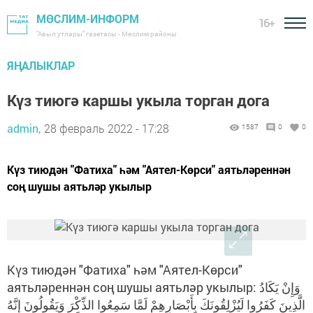
МӨСЛИМ-ИНФОРМ
16+
"Авыл утлары" газетасы - Мөслим районы
ЯҢАЛЫКЛАР
Күз тиюгә каршы укыла торган дога
admin,
28 февраль 2022 - 17:28
1587
0
0
Күз тиюдән "Фатиха" һәм "Аятел-Көрси" аятьләреннән
соң шушы аятьләр укылыр
Күз тиюдән "Фатиха" һәм "Аятел-Көрси"
аятьләреннән соң шушы аятьләр укылыр: وَإِنْ يَكَادُ
الَّذِينَ كَفَرُوا لَيُزْلِقُونَكَ بِأَبْصَارِهِمْ لَمَّا سَمِعُوا الذِّكْرَ وَيَقُولُونَ إِنَّهُ