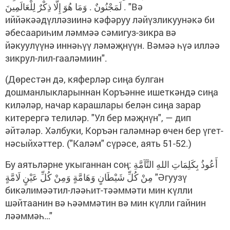
لَمَجْنُونٌ . وَمَا هُوَ إِلَّا ذِكْرٌ لِلْعَالَمِينَ . "Вә
иййәкәәдүлләзиинә кәфәруу ләйүзликуунәкә би
әбесаариһим ләммәә сәмигуз-зикра вә
йәкуулүүнә иннәһүү ләмәҗнүүн. Вәмәә һүә илләә
зикрул-лил-гааләмиин".
(Дөрестән дә, кяферләр сиңа булган
дошманлыкларыннан Коръәнне ишеткәндә сиңа
киләләр, начар карашлары белән сиңа зарар
китерергә телиләр. "Ул бер мәҗнүн", — дип
әйтәләр. Хәлбуки, Коръән галәмнәр өчен бер үгет-
нәсыйхәттер. ("Каләм" сүрәсе, аять 51-52.)
Бу аятьләрне укыганнан соң: أَعُوذُ بِكَلِمَاتِ اللهِ التَّآمَّةِ
مِنْ كُلِّ شَيْطَانٍ وَهَامَّةٍ وَمِنْ كُلِّ عَيْنٍ لَامَّةٍ "Әгуузү
бикәлимәәтил-ләәһит-тәәммәти мин күлли
шәйтаанин вә һәәммәтин вә мин күлли гайнин
ләәммәһ…"