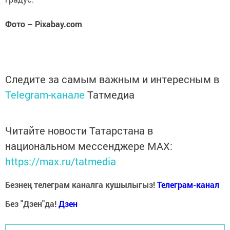
Фото – Pixabay.com
Следите за самым важным и интересным в
Telegram-канале
Татмедиа
Читайте новости Татарстана в
национальном мессенджере MАХ:
https://max.ru/tatmedia
Безнең телеграм каналга кушылыгыз!
Телеграм-канал
Без "Дзен"да!
Д
зен