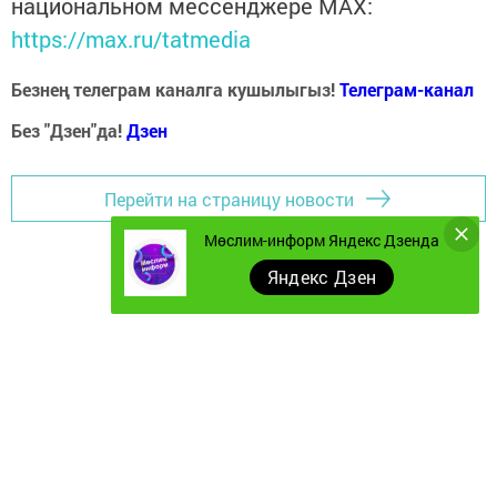
национальном мессенджере MАХ:
https://max.ru/tatmedia
Безнең телеграм каналга кушылыгыз!
Телеграм-канал
Без "Дзен"да!
Д
зен
Перейти на страницу новости
Мөслим-информ Яндекс Дзенда
Яндекс Дзен