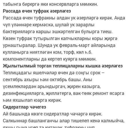
табынга бирергә яки консервларга мөмкин.
Рассада өчен туфрак әзерләгез
Рассада өчен туфракны алдан ук әзерләргә кирәк. Анда
чүп үләннәре кермәскә, шулай ук зарарлы
бактерияләргә каршы эшкәртелгән булырга тиеш.
Көзен туфрак тутырылган капчыкларны коры җиргә
урнаштыралар. Шунда ук февраль-март айларында
кулланырга ниятләгән ком, торф, көл һ.б.
компонентларны да кертеп куярга мөмкин.
Җылытылмый торган теплицаларны кышка әзерләгез
Теплицадагы яшелчәләр өчен дә соңгы срок –
сентябрь ахыры һәм октябрь башы. Аны
үсемлекләрдән арындыргач, җирен казырга,
дезинфекцияләргә, җилләтергә, вак-төяк ремонт ясарга
һәм яхшылап юарга кирәк.
Сидератлар чәчегез
Ай башында көзге сидератлар чәчәргә кирәк.
Салкыннар башланганчы алар тишелеп кенә калмыйча,
яхшы гына үсеп тә китәчәк, туфракны чүп