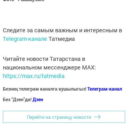
Следите за самым важным и интересным в
Telegram-канале
Татмедиа
Читайте новости Татарстана в
национальном мессенджере MАХ:
https://max.ru/tatmedia
Безнең телеграм каналга кушылыгыз!
Телеграм-канал
Без "Дзен"да!
Д
зен
Перейти на страницу новости