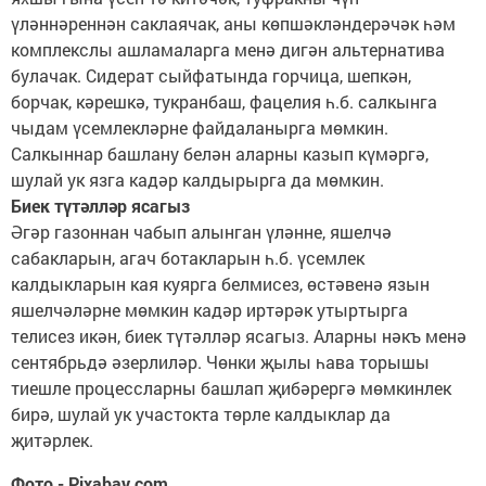
үләннәреннән саклаячак, аны көпшәкләндерәчәк һәм
комплекслы ашламаларга менә дигән альтернатива
булачак. Сидерат сыйфатында горчица, шепкән,
борчак, кәрешкә, тукранбаш, фацелия һ.б. салкынга
чыдам үсемлекләрне файдаланырга мөмкин.
Салкыннар башлану белән аларны казып күмәргә,
шулай ук язга кадәр калдырырга да мөмкин.
Биек түтәлләр ясагыз
Әгәр газоннан чабып алынган үләнне, яшелчә
сабакларын, агач ботакларын һ.б. үсемлек
калдыкларын кая куярга белмисез, өстәвенә язын
яшелчәләрне мөмкин кадәр иртәрәк утыртырга
телисез икән, биек түтәлләр ясагыз. Аларны нәкъ менә
сентябрьдә әзерлиләр. Чөнки җылы һава торышы
тиешле процессларны башлап җибәрергә мөмкинлек
бирә, шулай ук участокта төрле калдыклар да
җитәрлек.
Фото - Pixabay.com