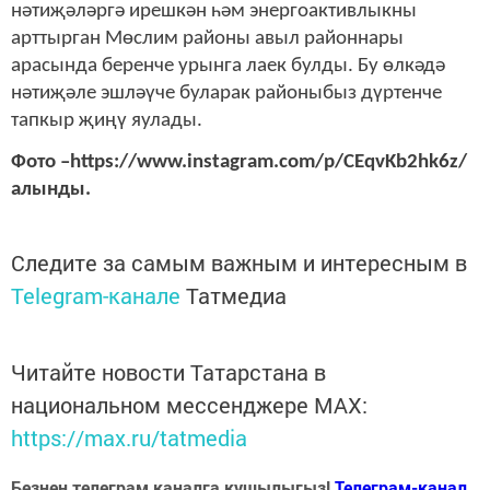
нәтиҗәләргә ирешкән һәм энергоактивлыкны
арттырган Мөслим районы авыл районнары
арасында беренче урынга лаек булды. Бу өлкәдә
нәтиҗәле эшләүче буларак районыбыз дүртенче
тапкыр җиңү яулады.
Фото –https://www.instagram.com/p/CEqvKb2hk6z/
алынды.
Следите за самым важным и интересным в
Telegram-канале
Татмедиа
Читайте новости Татарстана в
национальном мессенджере MАХ:
https://max.ru/tatmedia
Безнең телеграм каналга кушылыгыз!
Телеграм-канал