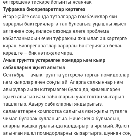
өлгерешенә тискәре йогынты ясаячак.
Туфракка биопрепаратлар кертегез
Әгәр җәйге сезонда түтәлләрдә гөмбәчекләр яки
зарарлы бактерияләргә тап булсагыз, уңышны җыеп
алганнан соң, киләсе сезонда әлеге проблема
кабатланмасын өчен туфракны яхшылап эшкәртергә
кирәк. Биопрепаратлар зарарлы бактерияләр белән
көрәштә – бик нәтиҗәле чара.
Ачык грунтта үстерелгән помидор һәм кыяр
сабакларын җыеп алыгыз
Сентябрь – ачык грунтта үстерелә торган помидорлар
һәм кыярлар өчен соңгы ай. Аларга салкыннар һәм
авырулар зыян китермәгән булса да, җимешләрен
җыеп алыгыз һәм сабакларын участоктан чыгарып
ташлагыз. Авыру сабакларны яндырыгыз,
сәламәтләрен компостка салыгыз яки җылы түтәлгә
чимал буларак кулланыгыз. Ничек кенә булмасын,
аларны кышка урынында калдырырга ярамый. Җыеп
алынган яшел помидорларны кызартырга, шуннан соң