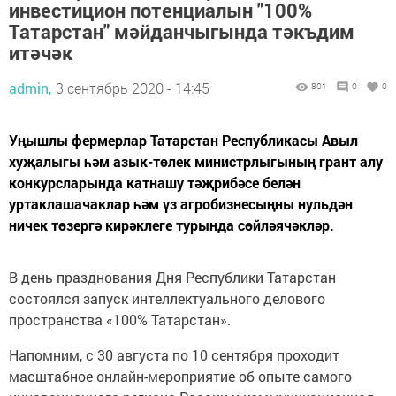
инвестицион потенциалын "100%
Татарстан" мәйданчыгында тәкъдим
итәчәк
admin,
3 сентябрь 2020 - 14:45
801
0
0
Уңышлы фермерлар Татарстан Республикасы Авыл
хуҗалыгы һәм азык-төлек министрлыгының грант алу
конкурсларында катнашу тәҗрибәсе белән
уртаклашачаклар һәм үз агробизнесыңны нульдән
ничек төзергә кирәклеге турында сөйләячәкләр.
В день празднования Дня Республики Татарстан
состоялся запуск интеллектуального делового
пространства «100% Татарстан».
Напомним, с 30 августа по 10 сентября проходит
масштабное онлайн-мероприятие об опыте самого