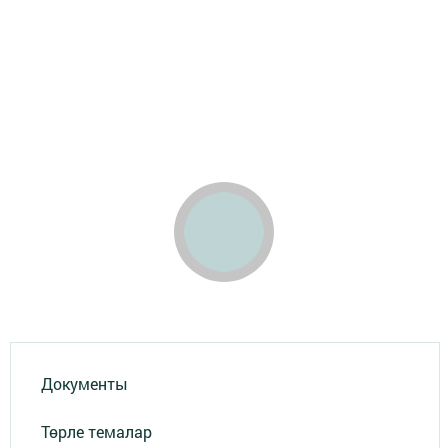
Документы
Төрле темалар