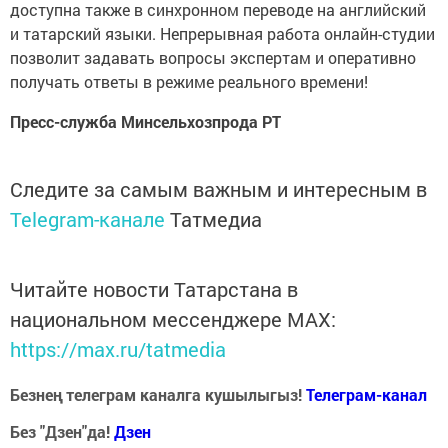
доступна также в синхронном переводе на английский
и татарский языки. Непрерывная работа онлайн-студии
позволит задавать вопросы экспертам и оперативно
получать ответы в режиме реального времени!
Пресс-служба Минсельхозпрода РТ
Следите за самым важным и интересным в
Telegram-канале
Татмедиа
Читайте новости Татарстана в
национальном мессенджере MАХ:
https://max.ru/tatmedia
Безнең телеграм каналга кушылыгыз!
Телеграм-канал
Без "Дзен"да!
Д
зен