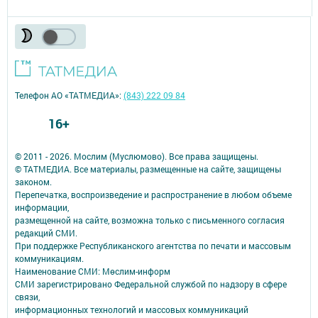
Телефон АО «ТАТМЕДИА»:
(843) 222 09 84
16+
© 2011 - 2026. Мослим (Муслюмово). Все права защищены.
© ТАТМЕДИА. Все материалы, размещенные на сайте, защищены
законом.
Перепечатка, воспроизведение и распространение в любом объеме
информации,
размещенной на сайте, возможна только с письменного согласия
редакций СМИ.
При поддержке Республиканского агентства по печати и массовым
коммуникациям.
Наименование СМИ: Мөслим-информ
СМИ зарегистрировано Федеральной службой по надзору в сфере
связи,
информационных технологий и массовых коммуникаций