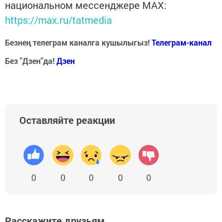
национальном мессенджере MАХ:
https://max.ru/tatmedia
Безнең телеграм каналга кушылыгыз!
Телеграм-канал
Без "Дзен"да!
Д
зен
Оставляйте реакции
0
0
0
0
0
Расскажите друзьям