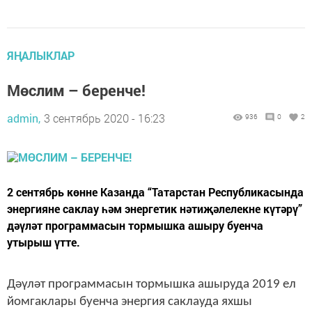
ЯҢАЛЫКЛАР
Мөслим – беренче!
admin,
3 сентябрь 2020 - 16:23
936
0
2
2 сентябрь көнне Казанда “Татарстан Республикасында
энергияне саклау һәм энергетик нәтиҗәлелекне күтәрү”
дәүләт программасын тормышка ашыру буенча
утырыш үтте.
Дәүләт программасын тормышка ашыруда 2019 ел
йомгаклары буенча энергия саклауда яхшы