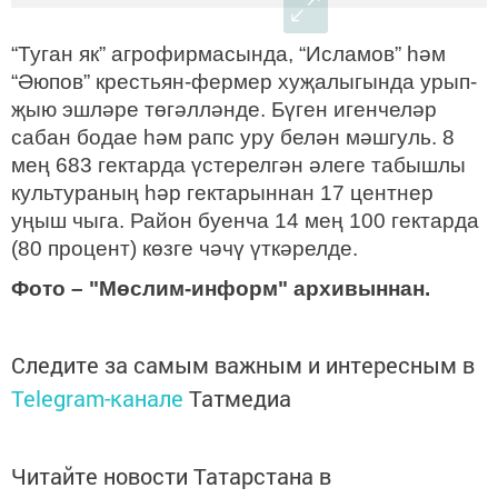
“Туган як” агрофирмасында, “Исламов” һәм
“Әюпов” крестьян-фермер хуҗалыгында урып-
җыю эшләре төгәлләнде. Бүген игенчеләр
сабан бодае һәм рапс уру белән мәшгуль. 8
мең 683 гектарда үстерелгән әлеге табышлы
культураның һәр гектарыннан 17 центнер
уңыш чыга. Район буенча 14 мең 100 гектарда
(80 про
ц
ент) көзге чәчү үткәрелде.
Фото – "Мөслим-информ" архивыннан.
Следите за самым важным и интересным в
Telegram-канале
Татмедиа
Читайте новости Татарстана в