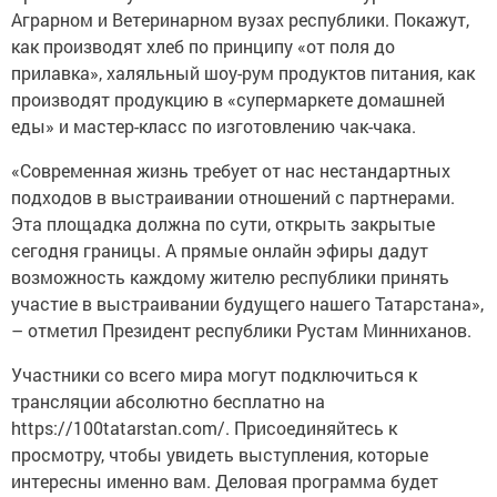
Аграрном и Ветеринарном вузах республики. Покажут,
как производят хлеб по принципу «от поля до
прилавка», халяльный шоу-рум продуктов питания, как
производят продукцию в «супермаркете домашней
еды» и мастер-класс по изготовлению чак-чака.
«Современная жизнь требует от нас нестандартных
подходов в выстраивании отношений с партнерами.
Эта площадка должна по сути, открыть закрытые
сегодня границы. А прямые онлайн эфиры дадут
возможность каждому жителю республики принять
участие в выстраивании будущего нашего Татарстана»,
– отметил Президент республики Рустам Минниханов.
Участники со всего мира могут подключиться к
трансляции абсолютно бесплатно на
https://100tatarstan.com/. Присоединяйтесь к
просмотру, чтобы увидеть выступления, которые
интересны именно вам. Деловая программа будет