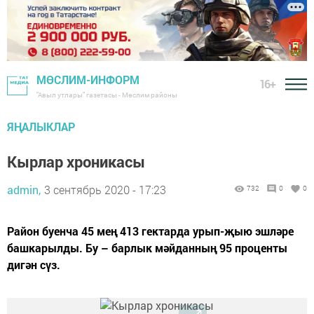
МӨСЛИМ-ИНФОРМ
16+
"Авыл утлары" газетасы - Мөслим районы
ЯҢАЛЫКЛАР
Кырлар хроникасы
admin,
3 сентябрь 2020 - 17:23
732
0
0
Район буенча 45 мең 413 гектарда урып-җыю эшләре
башкарылды. Бу – барлык мәйданның 95 проценты
дигән сүз.