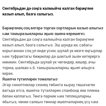
Сентябрьдән дә соңга калмыйча калган бәрәңгене
казып алып, базга салыгыз.
Бәрәңгенең соң өлгерә торган сортларын казып алыгыз
һәм тамыразыкларны җыю эшенә керешеге
з.
Сентябрьдән дә соңга калмыйча калган бәрәңгене
казып алып, базга салыгыз. Эш шунда ки, сабагы
корыганнан соң ул инде үсми, шулай ук көзге яңгырлар
һәм туфрактагы бөҗәкләр дә шактый зыян китерергә
мөмкин. Сентябрьдә шулай ук чөгендер, кишер, ачы
торма, шалкан һ.б. тамыразыкларны җыеп алырга
кирәк.
Яшелчә түтәлләрен томалагыз
Әгәр синоптиклар сезнең төбәктә кырау төшәчәген
вәгъдә итсә, яшелчә түтәлләрен спанбонд яки пленка
белән каплагыз. Төнгә парник һәм теплицаларны
ябыгыз, чөнки салкын төннәр яшелчәләрнең үсү һәм