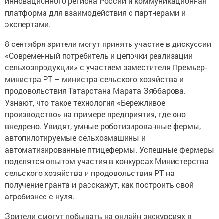
инновационного региона России и коммуникационная
платформа для взаимодействия с партнерами и
экспертами.
8 сентября зрители могут принять участие в дискуссии
«Современный потребитель и цепочки реализации
сельхозпродукции» с участием заместителя Премьер-
министра РТ – министра сельского хозяйства и
продовольствия Татарстана Марата Зяббарова.
Узнают, что такое технология «Бережливое
производство» на примере предприятия, где оно
внедрено. Увидят, умные роботизированные фермы,
автопилотируемые сельхозмашины и
автоматизированные птицефермы. Успешные фермеры
поделятся опытом участия в конкурсах Министерства
сельского хозяйства и продовольствия РТ на
получение гранта и расскажут, как построить свой
агробизнес с нуля.
Зрители смогут побывать на онлайн экскурсиях в