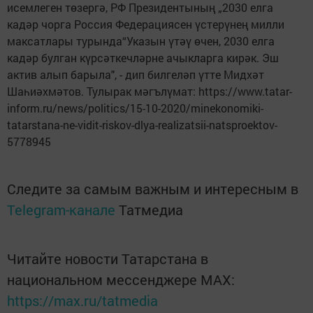
исемлеген төзергә, РФ Президентының „2030 елга
кадәр чорга Россия Федерациясен үстерүнең милли
максатлары турында“Указын үтәү өчен, 2030 елга
кадәр булган күрсәткечләрне ачыкларга кирәк. Эш
актив алып барыла", - дип билгеләп үтте Мидхәт
Шаһиәхмәтов. Тулырак мәгълүмат: https://www.tatar-
inform.ru/news/politics/15-10-2020/minekonomiki-
tatarstana-ne-vidit-riskov-dlya-realizatsii-natsproektov-
5778945
Следите за самым важным и интересным в
Telegram-канале
Татмедиа
Читайте новости Татарстана в
национальном мессенджере MАХ:
https://max.ru/tatmedia