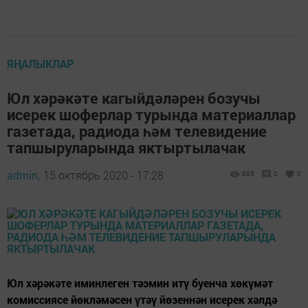
ЯҢАЛЫКЛАР
Юл хәрәкәте кагыйдәләрен бозучы
исерек шоферлар турында материаллар
газетада, радиода һәм телевидение
тапшыруларында яктыртылачак
admin,
15 октябрь 2020 - 17:28
885
0
0
Юл хәрәкәте иминлеген тәэмин итү буенча хөкүмәт
комиссиясе йөкләмәсен үтәү йөзеннән исерек хәлдә