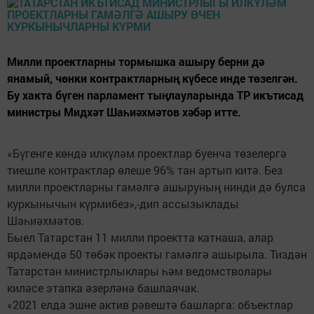
Милли проектларны тормышка ашыру берни дә
янамый, чөнки контрактларның күбесе инде төзелгән.
Бу хакта бүген парламент тыңлауларында ТР икътисад
министры Мидхәт Шаһиәхмәтов хәбәр итте.
«Бүгенге көндә илкүләм проектлар буенча төзелергә
тиешле контрактлар өлеше 96% тан артып китә. Без
милли проектларны гамәлгә ашыруның нинди дә булса
куркынычын күрмибез»,-дип ассызыклады
Шаһиәхмәтов.
Быел Татарстан 11 милли проектта катнаша, алар
ярдәмендә 50 төбәк проекты гамәлгә ашырыла. Тиздән
Татарстан министрлыклары һәм ведомстволары
киләсе этапка әзерләнә башлаячак.
«2021 елда эшне актив рәвештә башларга: объектлар