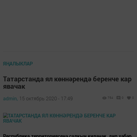
ЯҢАЛЫКЛАР
Татарстанда ял көннәрендә беренче кар
явачак
admin,
15 октябрь 2020 - 17:49
754
0
0
Республика территориясенә салкын киләчәк, дип хәбәр