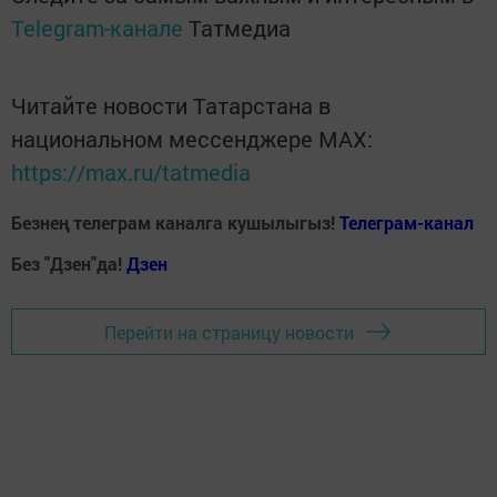
Telegram-канале
Татмедиа
Читайте новости Татарстана в
национальном мессенджере MАХ:
https://max.ru/tatmedia
Безнең телеграм каналга кушылыгыз!
Телеграм-канал
Без "Дзен"да!
Д
зен
Перейти на страницу новости