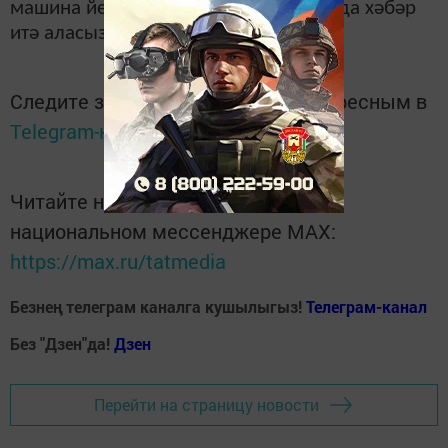
машина йөртүчеләр турында тиз арада хәбәр
итә аласыз.
Следите за самым важным и интересным в
Telegram-канале
Татмедиа
Читайте новости Татарстана в
национальном мессенджере MАХ:
https://max.ru/tatmedia
Безнең телеграм каналга кушылыгыз!
Телеграм-канал
Без "Дзен"да!
Д
зен
Перейти на страницу новости