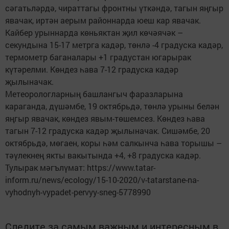
сәгатьләрдә, чираттагы фронтны үткәндә, тагын яңгыр
явачак, иртән аерым районнарда юеш кар явачак.
Кайбер урыннарда көньяктан җил көчәячәк –
секундына 15-17 метрга кадәр, төнлә -4 градуска кадәр,
термометр баганалары +1 градустан югарырак
күтәрелми. Көндез һава 7-12 градуска кадәр
җылыначак.
Метеорологларның башлангыч фаразларына
караганда, дүшәмбе, 19 октябрьдә, төнлә урыны белән
яңгыр явачак, көндез явым-төшемсез. Көндез һава
тагын 7-12 градуска кадәр җылыначак. Сишәмбе, 20
октябрьдә, мөгаен, коры һәм салкынча һава торышы –
тәүлекнең якты вакытында +4, +8 градуска кадәр.
Тулырак мәгълүмат: https://www.tatar-
inform.ru/news/ecology/15-10-2020/v-tatarstane-na-
vyhodnyh-vypadet-pervyy-sneg-5778990
Следите за самым важным и интересным в