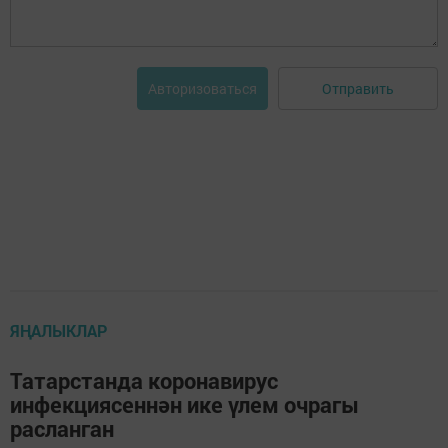
Отправить
Авторизоваться
ЯҢАЛЫКЛАР
Татарстанда коронавирус
инфекциясеннән ике үлем очрагы
расланган