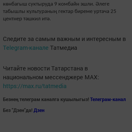
көнбагыш суктыруда 9 комбайн эшли. Әлеге
табышлы культураның гектар биреме уртача 25
ц
ентнер тәшкил итә.
Следите за самым важным и интересным в
Telegram-канале
Татмедиа
Читайте новости Татарстана в
национальном мессенджере MАХ:
https://max.ru/tatmedia
Безнең телеграм каналга кушылыгыз!
Телеграм-канал
Без "Дзен"да!
Д
зен