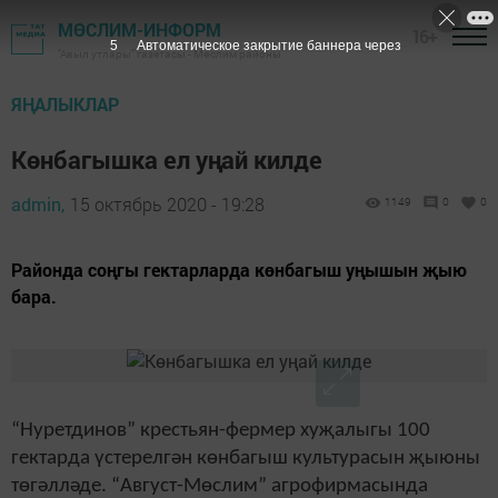
МӨСЛИМ-ИНФОРМ
16+
4
Автоматическое закрытие баннера через
"Авыл утлары" газетасы - Мөслим районы
ЯҢАЛЫКЛАР
Көнбагышка ел уңай килде
admin,
15 октябрь 2020 - 19:28
1149
0
0
Районда соңгы гектарларда көнбагыш уңышын җыю
бара.
“Нуретдинов” крестьян-фермер хуҗалыгы 100
гектарда үстерелгән көнбагыш культурасын җыюны
төгәлләде. “Август-Мөслим” агрофирмасында