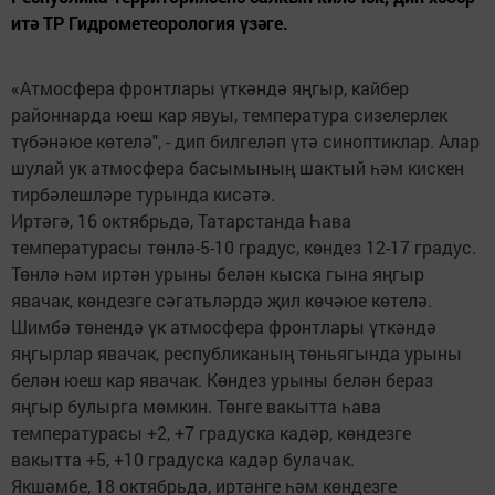
итә ТР Гидрометеорология үзәге.
«Атмосфера фронтлары үткәндә яңгыр, кайбер
районнарда юеш кар явуы, температура сизелерлек
түбәнәюе көтелә", - дип билгеләп үтә синоптиклар. Алар
шулай ук атмосфера басымының шактый һәм кискен
тирбәлешләре турында кисәтә.
Иртәгә, 16 октябрьдә, Татарстанда Һава
температурасы төнлә-5-10 градус, көндез 12-17 градус.
Төнлә һәм иртән урыны белән кыска гына яңгыр
явачак, көндезге сәгатьләрдә җил көчәюе көтелә.
Шимбә төнендә үк атмосфера фронтлары үткәндә
яңгырлар явачак, республиканың төньягында урыны
белән юеш кар явачак. Көндез урыны белән бераз
яңгыр булырга мөмкин. Төнге вакытта һава
температурасы +2, +7 градуска кадәр, көндезге
вакытта +5, +10 градуска кадәр булачак.
Якшәмбе, 18 октябрьдә, иртәнге һәм көндезге