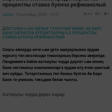
процентлы ставка буенча рефинанслый
admin,
15 октябрь 2020 - 15:31
820
0
0
Соңгы айларда кече һәм урта эшкуарлыкка ярдәм
күрсәтү төп икътисади темаларның берсенә әверелде.
Пандемиягә бәйле катлаулы чорда дәүләт һәм илнең
банк системасы компанияләргә ярдәм итү өчен шактый
көч куйды. Татарстанның төп банкы булган Ак Барс
Банк та уникаль тәкъдим белән чыкты.
Катлаулы чорда дөрес карар