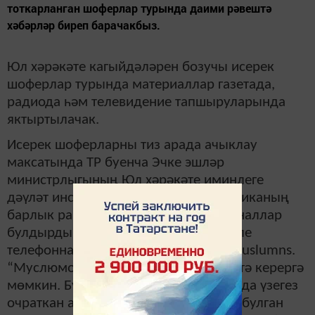
тоткарланган шоферлар турында даими рәвештә
хәбәрләр биреп барачакбыз.
Юл хәрәкәте кагыйдәләрен бозучы исерек
шоферлар турында материаллар газетада,
радиода һәм телевидение тапшыруларында
яктыртылачак.
Исерек шоферларны тиз арада ачыклау
максатында ТР буенча Эчке эшләр
министрлыгының Юл хәрәкәте иминлеге
дәүләт инспекциясе идарәсе республиканың
барлык районнары өчен Telegram-каналлар
булдырды. Безнең район өчен кәрәзле
телефоннарда аның адресы – t.me/muslumns.
“Муслюмово пьяный водитель” дип тә керергә
мөмкин. Бу каналга кереп, сез юлларда үзегез
очраткан алкоголь исерүе билгеләре булган