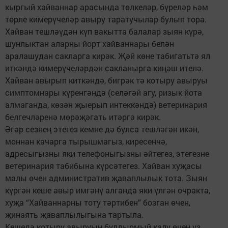
кыргый хайваннар арасында төлкеләр, бүреләр һәм
төрле кимерүчеләр авыру таратучылар булып тора.
Хайван тешләүдән күп вакытта балалар зыян күрә,
шунлыктан аларны йорт хайваннары белән
аралашудан сакларга кирәк. Җәй көне табигатьтә ял
иткәндә кимерүчеләрдән сакланырга киңәш ителә.
Хайван авырып киткәндә, бигрәк тә котыру авыруы
симптомнары күренгәндә (селәгәй агу, ризык йота
алмаганда, көзән җыерып интеккәндә) ветеринария
белгечләренә мөрәҗәгать итәргә кирәк.
Әгәр сезнең этегез кемне дә булса тешләгән икән,
моннан качарга тырышмагыз, киресенчә,
адресыгызны яки телефоныгызны әйтегез, этегезне
ветеринария табибына күрсәтегез. Хайван хуҗасы
малы өчен административ җаваплылык тота. Зыян
күргән кеше авыр имгәнү алганда яки үлгән очракта,
хуҗа “Хайваннарны тоту тәртибен” бозган өчен,
җинаять җаваплылыгына тартыла.
Кешедә котыру авыруын булдырмый калу өчен үз