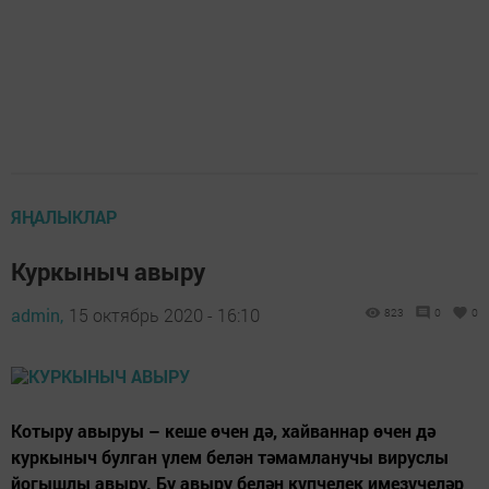
ЯҢАЛЫКЛАР
Куркыныч авыру
admin,
15 октябрь 2020 - 16:10
823
0
0
Котыру авыруы – кеше өчен дә, хайваннар өчен дә
куркыныч булган үлем белән тәмамланучы вируслы
йогышлы авыру. Бу авыру белән күпчелек имезүчеләр