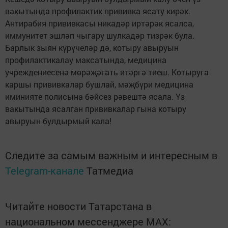
вакытында профилактик прививка ясату кирәк.
Антирабия прививкасы никадәр иртәрәк ясалса,
иммунитет эшләп чыгару шулкадәр тизрәк була.
Барлык зыян күрүчеләр дә, котыру авыруын
профилактикалау максатында, медицина
учреждениесенә мөрәҗәгать итәргә тиеш. Котыруга
каршы прививкалар бушлай, мәҗбүри медицина
иминияте полисына бәйсез рәвештә ясала. Үз
вакытында ясалган прививкалар гына котыру
авыруын булдырмый кала!
Следите за самым важным и интересным в
Telegram-канале
Татмедиа
Читайте новости Татарстана в
национальном мессенджере MАХ: