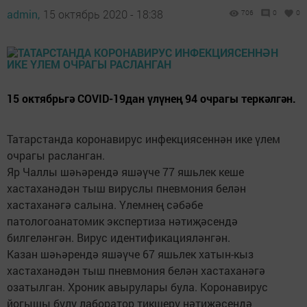
admin,
15 октябрь 2020 - 18:38
706
0
0
15 октябрьгә COVID-19дан үлүнең 94 очрагы теркәлгән.
Татарстанда коронавирус инфекциясеннән ике үлем
очрагы расланган.
Яр Чаллы шәһәрендә яшәүче 77 яшьлек кеше
хастаханәдән тыш вируслы пневмония белән
хастаханәгә салына. Үлемнең сәбәбе
патологоанатомик экспертиза нәтиҗәсендә
билгеләнгән. Вирус идентификацияләнгән.
Казан шәһәрендә яшәүче 67 яшьлек хатын-кыз
хастаханәдән тыш пневмония белән хастаханәгә
озатылган. Хроник авырулары була. Коронавирус
йогышы булу лаборатор тикшерү нәтиҗәсендә