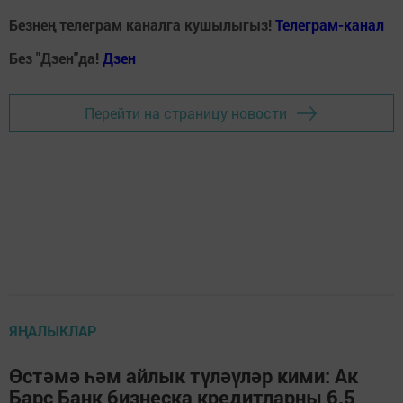
Безнең телеграм каналга кушылыгыз!
Телеграм-канал
Без "Дзен"да!
Д
зен
Перейти на страницу новости
ЯҢАЛЫКЛАР
Өстәмә һәм айлык түләүләр кими: Ак
Барс Банк бизнеска кредитларны 6,5