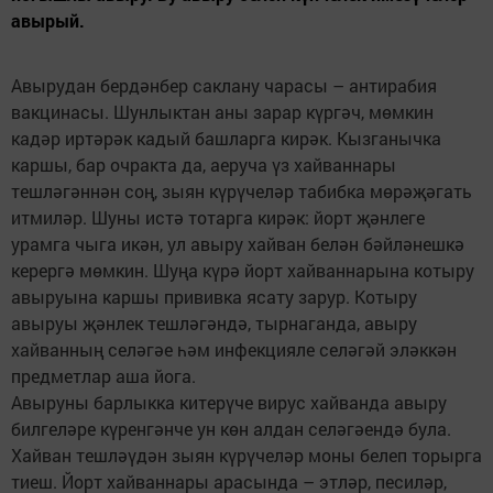
авырый.
Авырудан бердәнбер саклану чарасы – антирабия
вакцинасы. Шунлыктан аны зарар күргәч, мөмкин
кадәр иртәрәк кадый башларга кирәк. Кызганычка
каршы, бар очракта да, аеруча үз хайваннары
тешләгәннән соң, зыян күрүчеләр табибка мөрәҗәгать
итмиләр. Шуны истә тотарга кирәк: йорт җәнлеге
урамга чыга икән, ул авыру хайван белән бәйләнешкә
керергә мөмкин. Шуңа күрә йорт хайваннарына котыру
авыруына каршы прививка ясату зарур. Котыру
авыруы җәнлек тешләгәндә, тырнаганда, авыру
хайванның селәгәе һәм инфекцияле селәгәй эләккән
предметлар аша йога.
Авыруны барлыкка китерүче вирус хайванда авыру
билгеләре күренгәнче ун көн алдан селәгәендә була.
Хайван тешләүдән зыян күрүчеләр моны белеп торырга
тиеш. Йорт хайваннары арасында – этләр, песиләр,