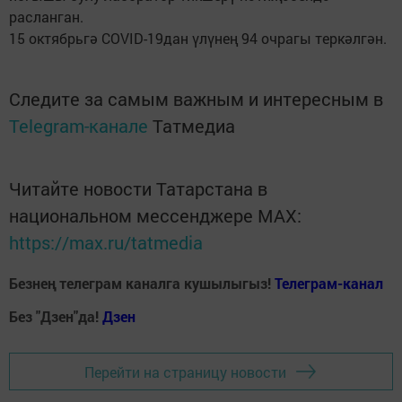
расланган.
15 октябрьгә COVID-19дан үлүнең 94 очрагы теркәлгән.
Следите за самым важным и интересным в
Telegram-канале
Татмедиа
Читайте новости Татарстана в
национальном мессенджере MАХ:
https://max.ru/tatmedia
Безнең телеграм каналга кушылыгыз!
Телеграм-канал
Без "Дзен"да!
Д
зен
Перейти на страницу новости