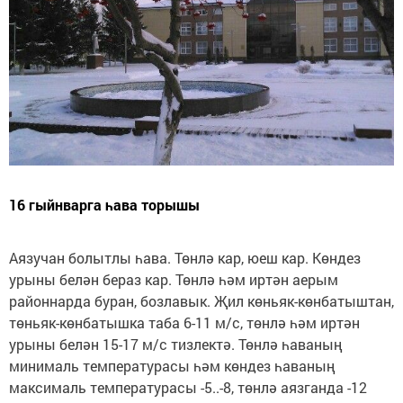
16 гыйнварга һава торышы
Аязучан болытлы һава. Төнлә кар, юеш кар. Көндез
урыны белән бераз кар. Төнлә һәм иртән аерым
районнарда буран, бозлавык. Җил көньяк-көнбатыштан,
төньяк-көнбатышка таба 6-11 м/с, төнлә һәм иртән
урыны белән 15-17 м/с тизлектә. Төнлә һаваның
минималь температурасы һәм көндез һаваның
максималь температурасы -5..-8, төнлә аязганда -12