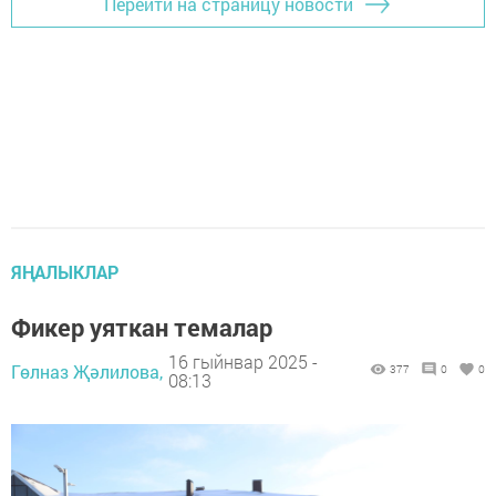
Перейти на страницу новости
ЯҢАЛЫКЛАР
Фикер уяткан темалар
16 гыйнвар 2025 -
Гөлназ Җәлилова,
377
0
0
08:13