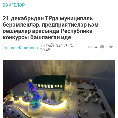
БӘЙГЕЛӘР
21 декабрьдән ТРда муниципаль
берәмлекләр, предприятиеләр һәм
оешмалар арасында Республика
конкурсы башланган иде
15 гыйнвар 2025 -
Гөлназ Җәлилова,
364
0
0
19:45