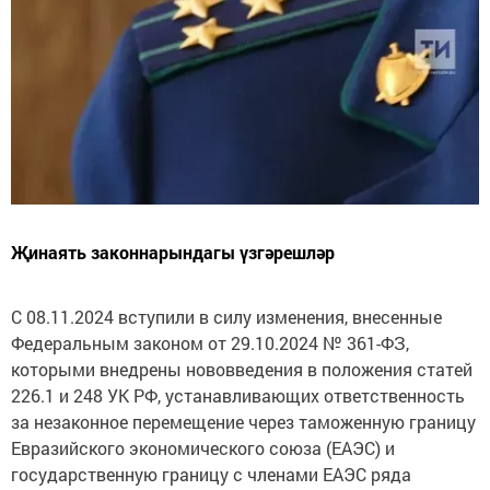
Җинаять законнарындагы үзгәрешләр
С 08.11.2024 вступили в силу изменения, внесенные
Федеральным законом от 29.10.2024 № 361-ФЗ,
которыми внедрены нововведения в положения статей
226.1 и 248 УК РФ, устанавливающих ответственность
за незаконное перемещение через таможенную границу
Евразийского экономического союза (ЕАЭС) и
государственную границу с членами ЕАЭС ряда