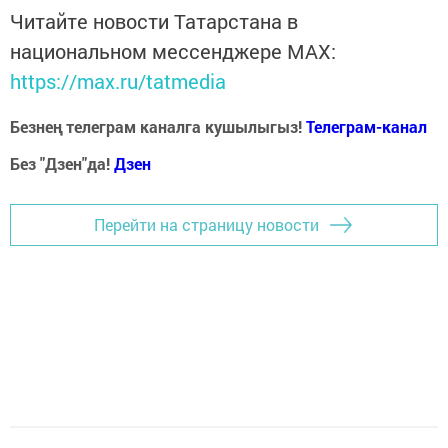
Читайте новости Татарстана в
национальном мессенджере MАХ:
https://max.ru/tatmedia
Безнең телеграм каналга кушылыгыз!
Телеграм-канал
Без "Дзен"да!
Д
зен
Перейти на страницу новости