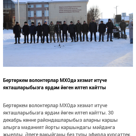
Бертөркем волонтерлар МХОдә хезмәт итүче
якташларыбызга ярдәм йөген илтеп кайтты
Бертөркем волонтерлар МХОдә хезмәт итүче
якташларыбызга ярдәм йөген илтеп кайтты. 30
декабрь көнне райондашларыбыз аларны каршы
алырга мәдәният йорты каршындагы мәйданга
җыелды. Әлеге вакыйганы без туры эфирда күрсәттек.