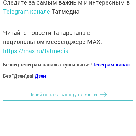
Следите за самым важным и интересным в
Telegram-канале
Татмедиа
Читайте новости Татарстана в
национальном мессенджере MАХ:
https://max.ru/tatmedia
Безнең телеграм каналга кушылыгыз!
Телеграм-канал
Без "Дзен"да!
Д
зен
Перейти на страницу новости