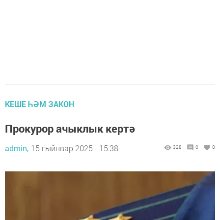
КЕШЕ ҺӘМ ЗАКОН
Прокурор ачыклык кертә
admin,
15 гыйнвар 2025 - 15:38
328
0
0