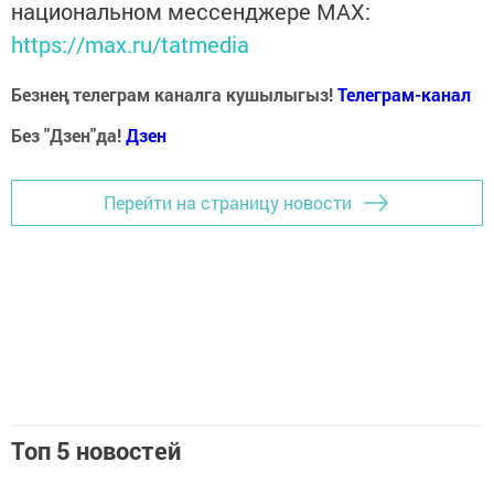
национальном мессенджере MАХ:
https://max.ru/tatmedia
Безнең телеграм каналга кушылыгыз!
Телеграм-канал
Без "Дзен"да!
Д
зен
Перейти на страницу новости
Топ 5 новостей