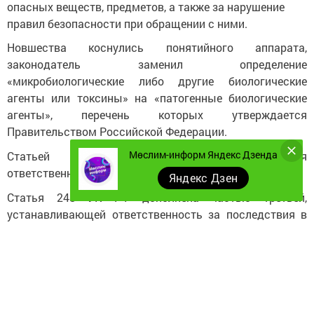
опасных веществ, предметов, а также за нарушение
правил безопасности при обращении с ними.
Новшества коснулись понятийного аппарата,
законодатель заменил определение
«микробиологические либо другие биологические
агенты или токсины» на «патогенные биологические
агенты», перечень которых утверждается
Правительством Российской Федерации.
Мөслим-информ Яндекс Дзенда
Статьей 226.1 УК РФ введена уголовная
ответственность за их контрабанду.
Яндекс Дзен
Статья 248 УК РФ дополнена частью третьей,
устанавливающей ответственность за последствия в
виде смерти по неосторожности двух или более лиц за
нарушения правил безопасности при обращении с
патогенными биологическими агентами. За
совершение указанного преступления предусмотрено
наказание в виде лишения свободы до 8 лет с