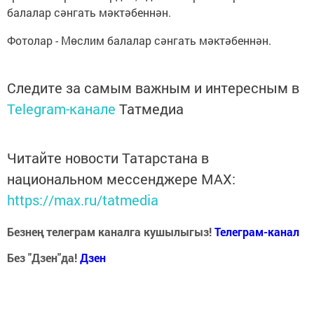
балалар сәнгать мәктәбеннән.
Фотолар - Мөслим балалар сәнгать мәктәбеннән.
Следите за самым важным и интересным в
Telegram-канале
Татмедиа
Читайте новости Татарстана в
национальном мессенджере MАХ:
https://max.ru/tatmedia
Безнең телеграм каналга кушылыгыз!
Телеграм-канал
Без "Дзен"да!
Д
зен