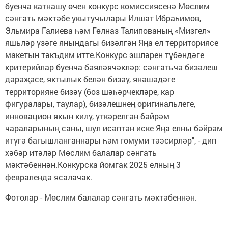
буенча катнашу өчен конкурс комиссиясенә Мөслим
сәнгать мәктәбе укытучылары Илшат Ибраһимов,
Эльмира Галиева һәм Гөлназ Талипованың «Мизгел»
яшьләр үзәге янындагы бизәлгән Яңа ел территориясе
макетын тәкъдим итте.Конкурс эшләрен түбәндәге
критерийлар буенча бәяләячәкләр: сәнгатьчә бизәлеш
дәрәҗәсе, яктылык белән бизәү, янәшәдәге
территорияне бизәү (боз шәһәрчекләре, кар
фигуралары, таулар), бизәлешнең оригинальлеге,
инновацион якын килү, үткәрелгән бәйрәм
чараларының саны, шул исәптән иске Яңа елны бәйрәм
итүгә багышланганнары һәм гомуми тәэсирләр", - дип
хәбәр итәләр Мөслим балалар сәнгать
мәктәбеннән.Конкурска йомгак 2025 елның 3
февралендә ясалачак.
Фотолар - Мөслим балалар сәнгать мәктәбеннән.