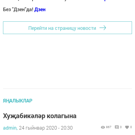
Без "Дзен"да!
Д
зен
Перейти на страницу новости
ЯҢАЛЫКЛАР
Хуҗабикәләр колагына
admin,
24 гыйнвар 2020 - 20:30
867
0
0