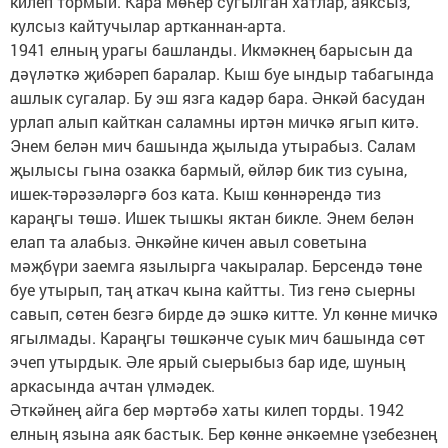
килеп тормый. Кара мөһер сугылган хатлар, аяксыз,
кулсыз кайтучылар артканнан-арта.
1941 елның урагы башланды. Икмәкнең барысын да
дәүләткә җибәреп баралар. Кыш буе ындыр табагында
ашлык сугалар. Бу эш язга кадәр бара. Әнкәй басудан
урлап алып кайткан саламны иртән мичкә ягып китә.
Энем белән мич башында җылыда утырабыз. Салам
җылысы гына озакка бармый, өйләр бик тиз суына,
ишек-тәрәзәләргә боз ката. Кыш көннәрендә тиз
караңгы төшә. Ишек тышкы яктан бикле. Энем белән
елап та алабыз. Әнкәйне кичен авыл советына
мәҗбүри заемга язылырга чакыралар. Берсендә төне
буе утырып, таң аткач кына кайтты. Тиз генә сыерны
савып, сөтен безгә бирде дә эшкә китте. Ул көнне мичкә
ягылмады. Караңгы төшкәнче суык мич башында сөт
эчеп утырдык. Әле ярый сыерыбыз бар иде, шуның
аркасында ачтан үлмәдек.
Әткәйнең айга бер мәртәбә хаты килеп торды. 1942
елның язына аяк бастык. Бер көнне әнкәемне үзебезнең