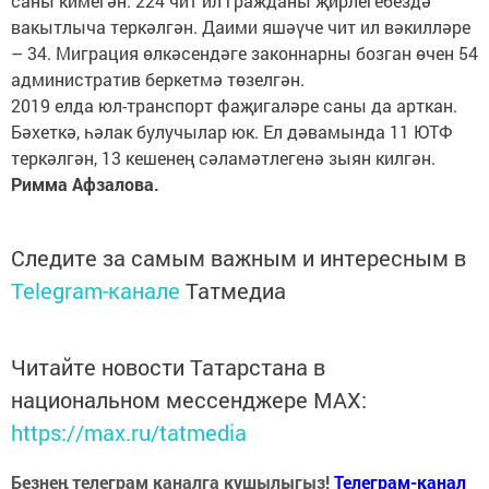
саны кимегән. 224 чит ил гражданы җирлегебездә
вакытлыча теркәлгән. Даими яшәүче чит ил вәкилләре
– 34. Миграция өлкәсендәге законнарны бозган өчен 54
административ беркетмә төзелгән.
2019 елда юл-транспорт фаҗигаләре саны да арткан.
Бәхеткә, һәлак булучылар юк. Ел дәвамында 11 ЮТФ
теркәлгән, 13 кешенең сәламәтлегенә зыян килгән.
Римма Афзалова.
Следите за самым важным и интересным в
Telegram-канале
Татмедиа
Читайте новости Татарстана в
национальном мессенджере MАХ:
https://max.ru/tatmedia
Безнең телеграм каналга кушылыгыз!
Телеграм-канал