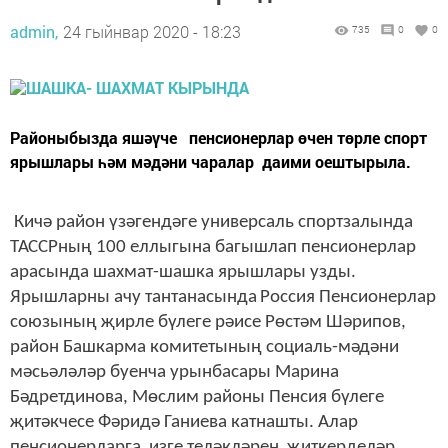
admin,
24 гыйнвар 2020 - 18:23
735
0
0
Районыбызда яшәүче пенсионерлар өчен төрле спорт
ярышлары һәм мәдәни чаралар даими оештырыла.
Кичә район үзәгендәге универсаль спортзалында
ТАССРның 100 еллыгына багышлап пенсионерлар
арасында шахмат-шашка ярышлары узды.
Ярышларны ачу тантанасында
Россия Пенсионерлар
союзының җирле бүлеге рәисе Рөстәм Шәрипов,
район Башкарма комитетының социаль-мәдәни
мәсьәләләр буенча урынбасары Марина
Бәдретдинова, Мөслим районы Пенсия бүлеге
җитәкчесе Фәридә Ганиева катнашты. Алар
пенсионерларга изге теләкләрен җиткерделәр,