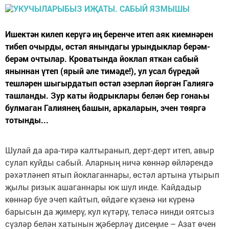
Ишектән килеп керүгә иң беренче итеп аяк киемнәрен
тибеп очырды, өстәл янындагы урындыклар берәм-
берәм очтылар. Кроватында йоклап яткан сабый
яныннан үтеп (ярый әле тимәде!), ул усал бүредәй
тешләрен шыгырдатып өстәл әзерләп йөргән Галиягә
ташланды. Зур каты йодрыклары белән бер гонаһы
булмаган Галиянең башын, аркаларын, эчен төяргә
тотынды...
Шулай да ара-тирә калтыранып, дерт-дерт итеп, авыр
сулап куйды сабый. Аларның ничә көннәр өйләрендә
рәхәтләнеп ятып йоклаганнары, өстәл артына утырып
җылы ризык ашаганнары юк шул инде. Кайдадыр
көннәр буе эчеп кайтып, өйдәге күзенә ни күренә
барысын да җимерү, кул күтәрү, теләсә нинди оятсыз
сүзләр белән хатынын җәберләү дисеңме – Азат өчен