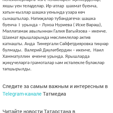
яхшы уен теләделәр. Ир-атлар шахмат буенча,
хатын-кызлар шашка уенында үзара көч
сынаштылар. Нәтиҗәләр түбәндәгечә: шашка
буенча I урында – Луиза Нуриева ( Иске Вәрәш),
Мәлләтамак авылыннан Галия Вагыйзова – икенче.
Шахмат ярышларында мөслимлеләр актив
катнашты. Анда Тимергали Сәйфетдияровка тиңнәр
булмады. Валерий Дәүләтбердин – икенче, Наил
Хамматуллин өченче урында. Ярышларда
җиңүчеләргә грамоталар һәм истәлекле бүләкләр
тапшырылды.
Следите за самым важным и интересным в
Telegram-канале
Татмедиа
Читайте новости Татарстана в