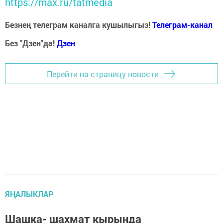
https://max.ru/tatmedia
Безнең телеграм каналга кушылыгыз!
Телеграм-канал
Без "Дзен"да!
Д
зен
Перейти на страницу новости
ЯҢАЛЫКЛАР
Шашка- шахмат кырында