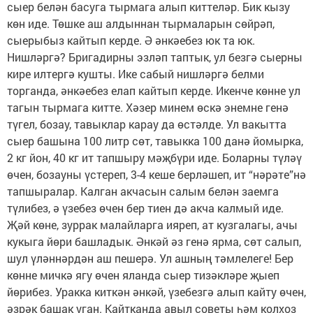
сыер белән басуга тырмага алып киттеләр. Бик кызу
көн иде. Төшке аш алдыннан тырмаларын сөйрәп,
сыерыбыз кайтып керде. Ә әнкәебез юк та юк.
Нишләргә? Бригадирны эзләп таптык, ул безгә сыерны
кире илтергә кушты. Ике сабый нишләргә белми
торганда, әнкәебез елап кайтып керде. Икенче көнне ул
тагын тырмага китте. Хәзер минем өскә энемне генә
түгел, бозау, тавыклар карау да өстәлде. Ул вакытта
сыер башына 100 литр сөт, тавыкка 100 данә йомырка,
2 кг йон, 40 кг ит тапшыру мәҗбүри иде. Боларны түләү
өчен, бозауны үстереп, 3-4 кеше берләшеп, ит “нәрәте”нә
тапшыралар. Калган акчасын салым белән заемга
түлибез, ә үзебез өчен бер тиен дә акча калмый иде.
Җәй көне, зуррак малайларга ияреп, ат кузгалагы, ачы
кукыга йөри башладык. Әнкәй әз генә ярма, сөт салып,
шул үләннәрдән аш пешерә. Ул ашның тәмлелеге! Бер
көнне мичкә ягу өчен яланда сыер тизәкләре җыеп
йөрибез. Уракка киткән әнкәй, үзебезгә алып кайту өчен,
әзрәк башак уган. Кайтканда авыл советы һәм колхоз