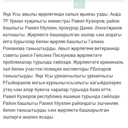
Яңа Усы авылы җирлегендә халык җыены узды. Анда
ТР Урман хуҗалыгы министры Равил Кузюров, район
башлыгы Рамил Муллин, прокурор Данис Әхмәтҗанов
катнашты. Җирлектә башкарылган эшләр һәм алдагы
елга бурычлар белән җирлек башлыгы Галина
Романова таныштырды. Авыл җирлегене ветераннар
советы рәисе Гөлсинә Пискунова җирлектәге
проблемалар турында сөйләде. Җирлектәге криминаль
хәл белән участок полиция инспекторы Р.Бохаров
таныштырды. Яңа Усы урманчылыгы урманчысы
Р.Гыймранов янгын куркынычсызлыгы кагыйдәләрен
үтәү һәм алар буенча чаралар турында бәян итте.
Равил Кузюров республика яшәеше турында сөйләде.
Район башлыгы Рамил Муллин райондагы эшчәнлек
белән таныштырды һәм җирлектә башкарылган
эшләргә анализ ясады.