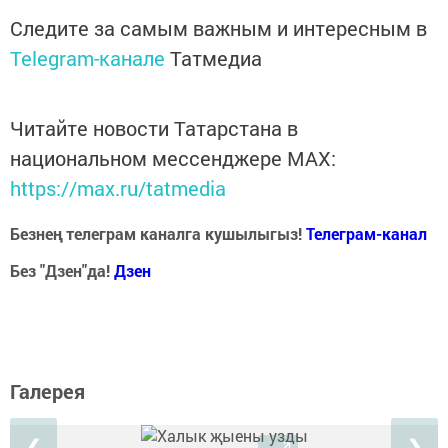
Следите за самым важным и интересным в
Telegram-канале
Татмедиа
Читайте новости Татарстана в
национальном мессенджере MАХ:
https://max.ru/tatmedia
Безнең телеграм каналга кушылыгыз!
Телеграм-канал
Без "Дзен"да!
Д
зен
Галерея
❮
❯