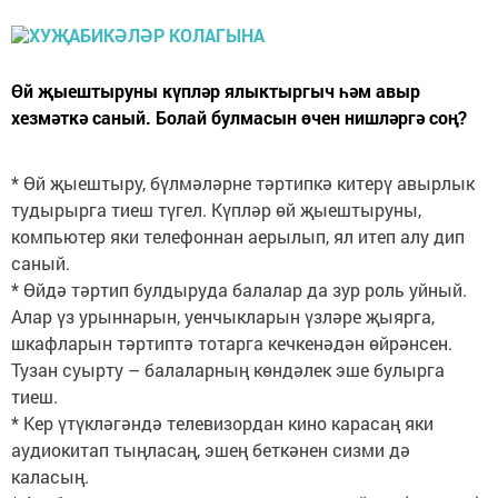
Өй җыештыруны күпләр ялыктыргыч һәм авыр
хезмәткә саный. Болай булмасын өчен нишләргә соң?
* Өй җыештыру, бүлмәләрне тәртипкә китерү авырлык
тудырырга тиеш түгел. Күпләр өй җыештыруны,
компьютер яки телефоннан аерылып, ял итеп алу дип
саный.
* Өйдә тәртип булдыруда балалар да зур роль уйный.
Алар үз урыннарын, уенчыкларын үзләре җыярга,
шкафларын тәртиптә тотарга кечкенәдән өйрәнсен.
Тузан суырту – балаларның көндәлек эше булырга
тиеш.
* Кер үтүкләгәндә телевизордан кино карасаң яки
аудиокитап тыңласаң, эшең беткәнен сизми дә
каласың.