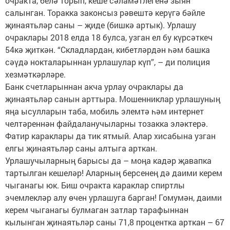
очракта, белә торып, кеше сәламәтлегенә зыян
салынган. Торакка законсыз рәвештә керүгә бәйле
җинаятьләр саны – җиде (бишкә артык). Урлашу
очраклары 2018 елда 18 булса, узган ел бу күрсәткеч
54кә җиткән. “Складлардан, кибетләрдән һәм башка
сәүдә нокталарыннан урлашулар күп”, – ди полиция
хезмәткәрләре.
Банк счетларыннан акча урлау очраклары да
җинаятьләр санын арттыра. Мошенниклар урлашуның
яңа ысулларын таба, мобиль элемтә һәм интернет
челтәреннән файдаланучыларны тозакка эләктерә.
Фатир караклары да тик ятмый. Алар хисабына узган
елгы җинаятьләр саны алтыга арткан.
Урлашучыларның барысы да – моңа кадәр җавапка
тартылган кешеләр! Аларның берсенең дә даими керем
чыганагы юк. Биш очракта караклар спиртлы
эчемлекләр алу өчен урлашуга барган! Гомумән, даими
керем чыганагы булмаган затлар тарафыннан
кылынган җинаятьләр саны 71,8 процентка арткан – 67