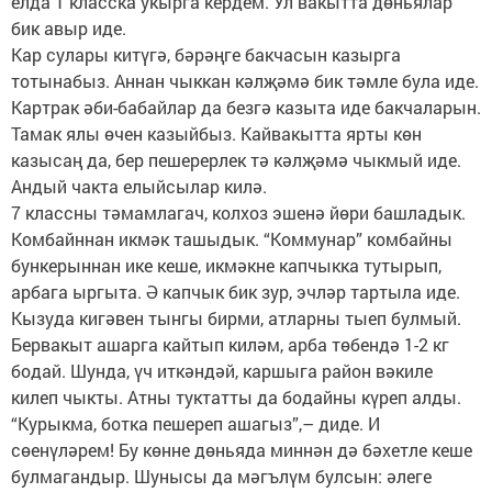
елда 1 класска укырга кердем. Ул вакытта дөньялар
бик авыр иде.
Кар сулары китүгә, бәрәңге бакчасын казырга
тотынабыз. Аннан чыккан кәлҗәмә бик тәмле була иде.
Картрак әби-бабайлар да безгә казыта иде бакчаларын.
Тамак ялы өчен казыйбыз. Кайвакытта ярты көн
казысаң да, бер пешерерлек тә кәлҗәмә чыкмый иде.
Андый чакта елыйсылар килә.
7 классны тәмамлагач, колхоз эшенә йөри башладык.
Комбайннан икмәк ташыдык. “Коммунар” комбайны
бункерыннан ике кеше, икмәкне капчыкка тутырып,
арбага ыргыта. Ә капчык бик зур, эчләр тартыла иде.
Кызуда кигәвен тынгы бирми, атларны тыеп булмый.
Бервакыт ашарга кайтып киләм, арба төбендә 1-2 кг
бодай. Шунда, үч иткәндәй, каршыга район вәкиле
килеп чыкты. Атны туктатты да бодайны күреп алды.
“Курыкма, ботка пешереп ашагыз”,– диде. И
сөенүләрем! Бу көнне дөньяда миннән дә бәхетле кеше
булмагандыр. Шунысы да мәгълүм булсын: әлеге