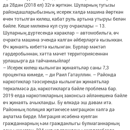
да 28дән (2018 ел) 32гә җиткән. Шуларның тугызы
райондашларыбызның, исерек хәлдә машина йөрткән
өчен тотылган килеш, кабат руль артына утыруы белән
бәйле. Кеше милкенә кул сузу очраклары – 13.
Шуларның дүртесендә караклар – автомобильгә, өч
очракта машина эчендә калган әйберләргә кызыккан.
Өч җинаять кибеттә кылынган. Бурлар мәктәп
гардеробыннан, хәтта мәчет территориясеннән
урлашырга да тайчанмыйлар!
– Исерек килеш кылынган җинаятьләр саны 7,3
процентка кимеде, – ди Раил Гатауллин. – Районда
наркотиклар тәэсирендә кылынган җинаятьләр
теркәлмәсә дә, наркотикларга бәйле проблема бар.
2019 елда наркотикларның законсыз әйләнешенә бәйле
өч җинаять ачыкланды. Бу өлкәдә эш дәвам итә.
Районның полиция җитәкчесе миграцион хәлгә дә
аңлатма бирде. Миграция исәбенә куелган
гражданнарның һәм гражданлыгы булмаганнарның