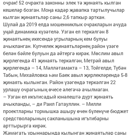
очрак! 52 очракта законны элек тә җинаять кылган
кешеләр бозган. Моңа кадәр җавапка тартылучылар
кылган җинаятьләр саны 2,6 тапкыр арткан.
Шулай да 2019 елда мошенниклык очракларын ачуда
уңай динамика күзәтелә. Узган ел теркәлгән 8
җинаятьнең икесендә угрыларның кем булуы
ачыкланган. Күпчелек җинаятьләрнең район үзәге
белән бәйле булуын да әйтергә кирәк. Мөслим авыл
җирлегендә 41 җинаять теркәлгән, Метрәй авыл
җирлегендә – 14, Мәлләтамакта – 13, Тойгелде, Түбән
Табын, Михайловка һәм Баек авыл җирлекләрендә 5-8
җинаять кылынган. Район үзәгендә теркәлгән 22
урлашу очрагының өчесе әлегәчә ачылмаган.
– Узган ел икътисадый юнәлештә дүрт җинаять
ачыкланды, – ди Раил Гатауллин. – Милли
проектларны тормышка ашыру өчен бүленүче бюджет
средстволарының сакланышына игътибарны
арттырырга кирәк.
Җәмәгать урыннарында кылынган җинаятьләр саны