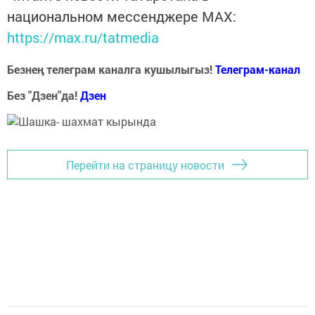
национальном мессенджере MАХ:
https://max.ru/tatmedia
Безнең телеграм каналга кушылыгыз!
Телеграм-канал
Без "Дзен"да!
Д
зен
Перейти на страницу новости