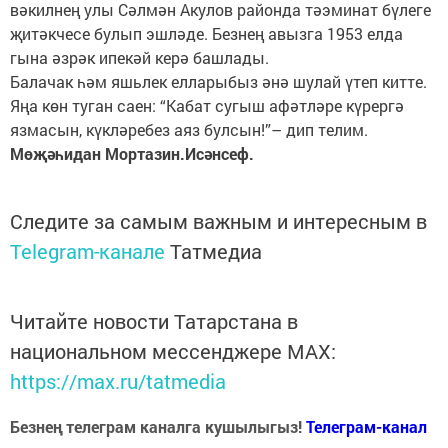
вәкилнең улы Сәлмән Акулов районда тәэминат бүлеге
җитәкчесе булып эшләде. Безнең авызга 1953 елда
гына әзрәк ипекәй керә башлады.
Балачак һәм яшьлек елларыбыз әнә шулай үтеп китте.
Яңа көн туган саен: “Кабат сугыш афәтләре күрергә
язмасын, күкләребез аяз булсын!”– дип телим.
Мөҗәһидан Мортазин.Исәнсеф.
Следите за самым важным и интересным в
Telegram-канале
Татмедиа
Читайте новости Татарстана в
национальном мессенджере MАХ:
https://max.ru/tatmedia
Безнең телеграм каналга кушылыгыз!
Телеграм-канал