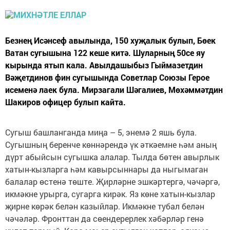
Безнең Исәнсеф авылында, 150 хуҗалык булып, Бөек
Ватан сугышына 122 кеше китә. Шуларның 50се яу
кырында ятып кала. Авылдашыбыз Гыймазетдин
Вәҗетдинов фин сугышында Советлар Союзы Герое
исеменә лаек була. Мирзагали Шәгалиев, Мөхәммәтдин
Шакиров офицер булып кайта.
Сугыш башланганда миңа – 5, энемә 2 яшь була.
Сугышның беренче көннәрендә үк әткәемне һәм аның
дүрт абыйсын сугышка алалар. Тылда бөтен авырлык
хатын-кызларга һәм кавырсыннары да ныгымаган
балалар өстенә төште. Җирләрне эшкәртергә, чәчәргә,
икмәкне урырга, сугарга кирәк. Яз көне хатын-кызлар
җирне көрәк белән казыйлар. Икмәкне тубал белән
чәчәләр. Фронттан да сөендерерлек хәбәрләр генә