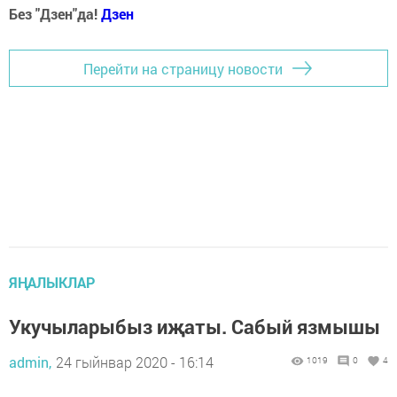
Без "Дзен"да!
Д
зен
Перейти на страницу новости
ЯҢАЛЫКЛАР
Укучыларыбыз иҗаты. Сабый язмышы
admin,
24 гыйнвар 2020 - 16:14
1019
0
4