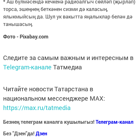
* Аш бүлмәсендә кечкенә радиоалгыч сөйләп (җырлап)
торса, эшеңнең беткәнен сизми дә каласың,
ялыкмыйсың да. Шул ук вакытта яңалыклар белән дә
танышасың.
Фото - Pixabay.com
Следите за самым важным и интересным в
Telegram-канале
Татмедиа
Читайте новости Татарстана в
национальном мессенджере MАХ:
https://max.ru/tatmedia
Безнең телеграм каналга кушылыгыз!
Телеграм-канал
Без "Дзен"да!
Д
зен