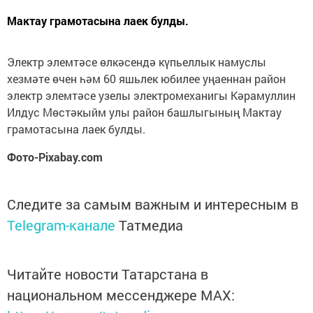
Мактау грамотасына лаек булды.
Электр элемтәсе өлкәсендә күпьеллык намуслы
хезмәте өчен һәм 60 яшьлек юбилее уңаеннан район
электр элемтәсе узелы электромеханигы Кәрамуллин
Илдус Мөстәкыйм улы район башлыгының Мактау
грамотасына лаек булды.
Фото-Pixabay.com
Следите за самым важным и интересным в
Telegram-канале
Татмедиа
Читайте новости Татарстана в
национальном мессенджере MАХ: