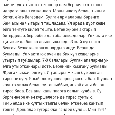
рәисе туктатып тентегәннәр һәм берничә хатынны
идарәгә алып киткәннәр. Моны ишетү белән, тыным
бетеп, өйгә йөгердем. Булган ярмаларны бәрәңге
бакчасына чыгарып ташладым. Ул арада дүрт кеше
өйгә тентүгә килеп төште. Бөтен җирне актарып
бетерделәр, бер әйбер дә таба алмадылар. Ул чакта ике
җитәкче дә башка авылныкы иде. Әткәй сугышта
булгач, безне кызганганнардыр инде. Берни дә
булмады. Ул чакта юк өчен дә бик күп кешеләрне
утыртып куйдылар. 7-8 балалары булган апаларны ун
елга утыртканнары истә. Бернинди кызгану булмады.
Җәйгә чыккач эш күп. Иң авыры – кыш буе өелгән
тиресне сугу. Ярый әле күршеләрнең коесы бар. Шуннан
көянтә-чиләк белән су ташыйбыз, әнкәй аягы белән
тирес баса. Без аны калыпларга салып куябыз. Су
биргәннәре өчен күршеләргә дә тирес суктык.
1946 елда ике култык таягы белән әткәебез кайтып
төште. Дөньялар түгәрәкләнгәндәй булды. Мин 1947