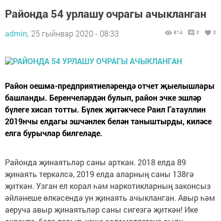
Районда 54 урлашу очрагы ачыкланган
admin,
25 гыйнвар 2020 - 08:33
814
0
0
Район оешма-предприятиеләрендә отчет җыелышлары
башланды. Беренчеләрдән булып, район эчке эшләр
бүлеге хисап тотты. Бүлек җитәкчесе Раил Гатауллин
2019нчы елдагы эшчәнлек белән таныштырды, киләсе
елга бурычлар билгеләде.
Районда җинаятьләр саны арткан. 2018 елда 89
җинаять теркәлсә, 2019 елда аларның саны 138гә
җиткән. Узган ел корал һәм наркотикларның законсыз
әйләнеше өлкәсендә ун җинаять ачыкланган. Авыр һәм
аеруча авыр җинаятьләр саны сигезгә җиткән! Ике