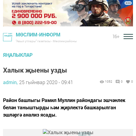
МӨСЛИМ-ИНФОРМ
16+
"Авыл утлары" газетасы - Мөслим районы
ЯҢАЛЫКЛАР
Халык җыены узды
admin,
25 гыйнвар 2020 - 09:41
1052
0
0
Район башлыгы Рамил Муллин райондагы эшчәнлек
белән таныштырды һәм җирлектә башкарылган
эшләргә анализ ясады.